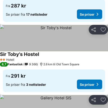
287 kr
Fra
Se priser fra
17 nettsteder
Se priser
Del
Leg
Sir Toby's Hostel
Hotell
2 Stjerner
8,7
Fantastisk
9 366
2.6 km til Old Town Square
291 kr
Fra
Se priser fra
3 nettsteder
Se priser
Del
Leg