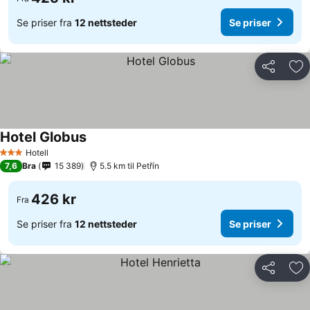
Se priser fra
12 nettsteder
Se priser
Del
Leg
Hotel Globus
Hotell
3 Stjerner
7,6
Bra
15 389
5.5 km til Petřín
426 kr
Fra
Se priser fra
12 nettsteder
Se priser
Del
Leg