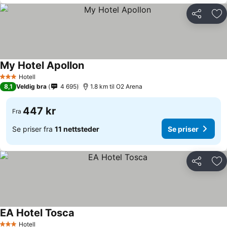
Del
Leg
My Hotel Apollon
Hotell
3 Stjerner
8,1
Veldig bra
4 695
1.8 km til O2 Arena
447 kr
Fra
Se priser fra
11 nettsteder
Se priser
Del
Leg
EA Hotel Tosca
Hotell