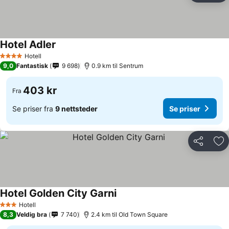
Hotel Adler
Hotell
4 Stjerner
9,0
Fantastisk
9 698
0.9 km til Sentrum
403 kr
Fra
Se priser fra
9 nettsteder
Se priser
Del
Leg
Hotel Golden City Garni
Hotell
3 Stjerner
8,3
Veldig bra
7 740
2.4 km til Old Town Square