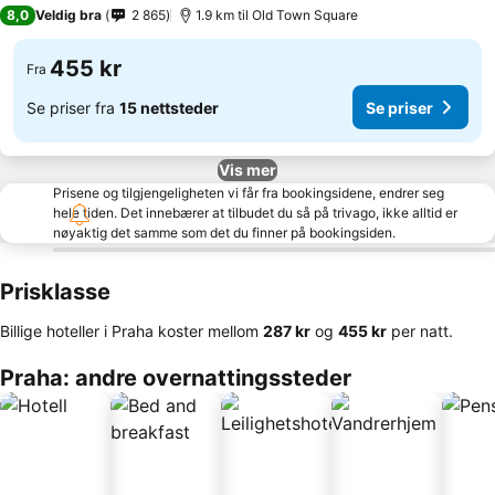
3 Stjerner
8,0
Veldig bra
2 865
1.9 km til Old Town Square
455 kr
Fra
Se priser fra
15 nettsteder
Se priser
Vis mer
Prisene og tilgjengeligheten vi får fra bookingsidene, endrer seg
hele tiden. Det innebærer at tilbudet du så på trivago, ikke alltid er
nøyaktig det samme som det du finner på bookingsiden.
Prisklasse
Billige hoteller i Praha koster mellom
‎287 kr
og
‎455 kr
per natt.
Praha: andre overnattingssteder