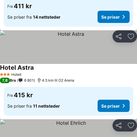
411 kr
Fra
Se priser fra
14 nettsteder
Se priser
Del
Leg
Hotel Astra
Hotell
3 Stjerner
7,8
Bra
6 801
4.5 km til O2 Arena
415 kr
Fra
Se priser fra
11 nettsteder
Se priser
Del
Leg