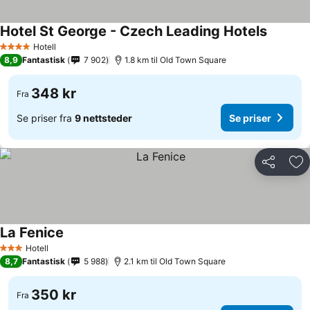
Hotel St George - Czech Leading Hotels
Hotell
4 Stjerner
8,9
Fantastisk
7 902
1.8 km til Old Town Square
348 kr
Fra
Se priser fra
9 nettsteder
Se priser
Del
Leg
La Fenice
Hotell
3 Stjerner
8,7
Fantastisk
5 988
2.1 km til Old Town Square
350 kr
Fra