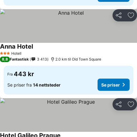
Del
Leg
Anna Hotel
Hotell
3 Stjerner
8,8
Fantastisk
3 413
2.0 km til Old Town Square
443 kr
Fra
Se priser fra
14 nettsteder
Se priser
Del
Leg
Hotel Galileo Prague