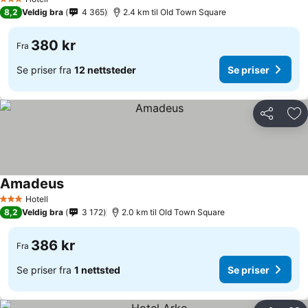
3 Stjerner
8,2
Veldig bra
4 365
2.4 km til Old Town Square
380 kr
Fra
Se priser fra
12 nettsteder
Se priser
Del
Leg
Amadeus
Hotell
3 Stjerner
8,2
Veldig bra
3 172
2.0 km til Old Town Square
386 kr
Fra
Se priser fra
1 nettsted
Se priser