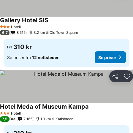
Gallery Hotel SIS
Hotell
3 Stjerner
6,7
8 515
3.2 km til Old Town Square
310 kr
Fra
Se priser fra
12 nettsteder
Se priser
Del
Leg
Hotel Meda of Museum Kampa
Hotell
3 Stjerner
7,5
Bra
7 165
1.9 km til Karlsbroen