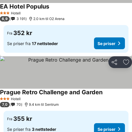
EA Hotel Populus
Hotell
3 Stjerner
6,9
3 191
2.0 km til O2 Arena
352 kr
Fra
Se priser fra
17 nettsteder
Se priser
Del
Leg
Prague Retro Challenge and Garden
Hotell
3 Stjerner
7,0
70
9.4 km til Sentrum
355 kr
Fra
Se priser fra
3 nettsteder
Se priser