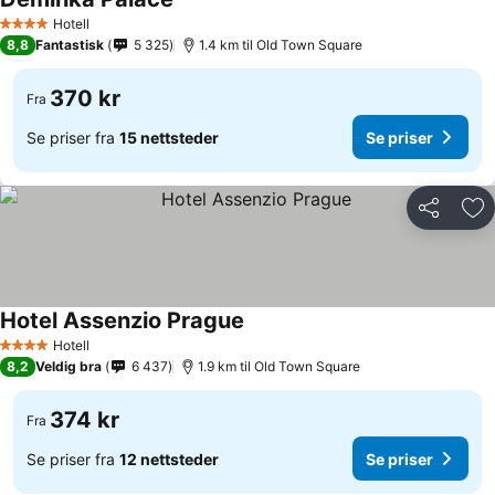
Hotell
4 Stjerner
8,8
Fantastisk
5 325
1.4 km til Old Town Square
370 kr
Fra
Se priser fra
15 nettsteder
Se priser
Del
Leg
Hotel Assenzio Prague
Hotell
4 Stjerner
8,2
Veldig bra
6 437
1.9 km til Old Town Square
374 kr
Fra
Se priser fra
12 nettsteder
Se priser