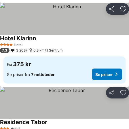
Del
Leg
Hotel Klarinn
Hotell
4 Stjerner
7,3
3 208
0.8 km til Sentrum
375 kr
Fra
Se priser fra
7 nettsteder
Se priser
Del
Leg
Residence Tabor
Hotell