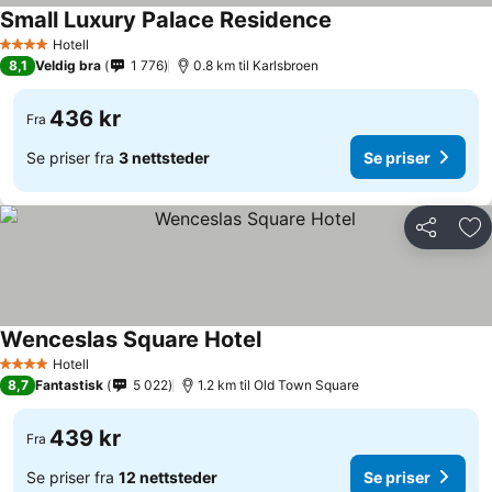
Small Luxury Palace Residence
Hotell
4 Stjerner
8,1
Veldig bra
1 776
0.8 km til Karlsbroen
436 kr
Fra
Se priser fra
3 nettsteder
Se priser
Del
Leg
Wenceslas Square Hotel
Hotell
4 Stjerner
8,7
Fantastisk
5 022
1.2 km til Old Town Square
439 kr
Fra
Se priser fra
12 nettsteder
Se priser