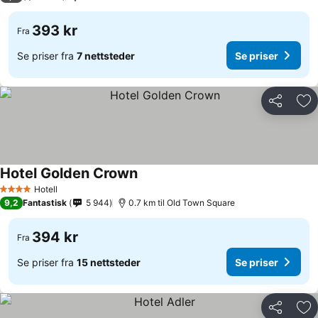
393 kr
Fra
Se priser fra
7 nettsteder
Se priser
Del
Leg
Hotel Golden Crown
Hotell
4 Stjerner
9,2
Fantastisk
5 944
0.7 km til Old Town Square
394 kr
Fra
Se priser fra
15 nettsteder
Se priser
Del
Leg