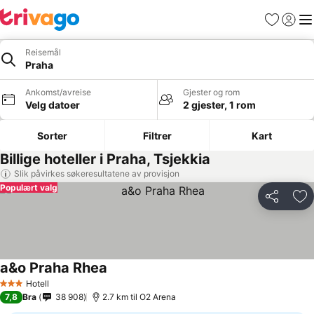
Favoritter
Logg i
Me
Reisemål
Praha
Ankomst/avreise
Gjester og rom
Velg datoer
2 gjester, 1 rom
Sorter
Filtrer
Kart
Billige hoteller i Praha, Tsjekkia
Slik påvirkes søkeresultatene av provisjon
Populært valg
Del
Leg
a&o Praha Rhea
Hotell
3 Stjerner
7,8
Bra
38 908
2.7 km til O2 Arena