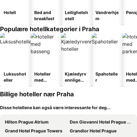
Hotell
Bed and
Leilighetsh
Vandrerhje
Pens
breakfast
otell
m
Populære hotellkategorier i Praha
Luksushot
Hoteller
Kjæledyrv
Spahotelle
Hotel
eller
med
ennlige
r
med
basseng
hoteller
park
Billige hoteller nær Praha
Disse hotellene kan også være interessante for deg...
Hilton Prague Atrium
Don Giovanni Hotel Prague - Great Hotels of The World
Grand Hotel Prague Towers
Grandior Hotel Prague