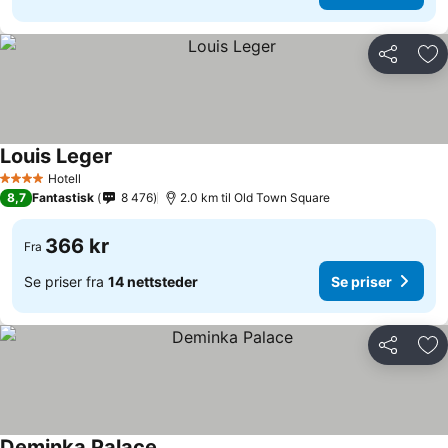
Del
Leg
Louis Leger
Hotell
4 Stjerner
8,7
Fantastisk
8 476
2.0 km til Old Town Square
366 kr
Fra
Se priser fra
14 nettsteder
Se priser
Del
Leg
Deminka Palace