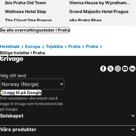
ibis Praha Old Town
Vienna House by Wyndham Andel's Prague
Wellness Hotel Step
Grand Majestic Hotel Prague
The Cloud One Prague
a&o Praha Rhea
The President
Friday Hotel
Se alle overnattingssteder i Praha
Antik Hotel Prague
Central Hotel Prague
Hotellsøk
Europa
Tsjekkia
Praha
Praha
Eurostars Thalia
Clarion Hotel Prague Old Town
Billige hoteller i Praha
Hotel Duo
OREA Hotel Pyramida Praha
Hotel Bologna
Hotel KINGS COURT
Facebook
Twitter
Insta
Yo
Botanique Hotel Prague
Charles Bridge Palace
Velg ditt land
Hotel Belvedere
Ambassador Zlata Husa
Michelangelo Grand Hotel Prague
Grand Hotel Praha
Legg til på Google
Finn resultatene våre enkelt ved å
The Gold Bank
Panorama by Verdi Hotels
legge til trivago som foretrukket kilde
Hotel Relax Inn
NH Collection Prague Carlo IV
på Google.
Selskapet
EA Hotel Rokoko
Quentin Prague Hotel
Atlantic Hotel
Mamaison Hotel Riverside Prague
Våre produkter
The Julius Prague
Iron Gate Hotel & Suites Prague by BHG