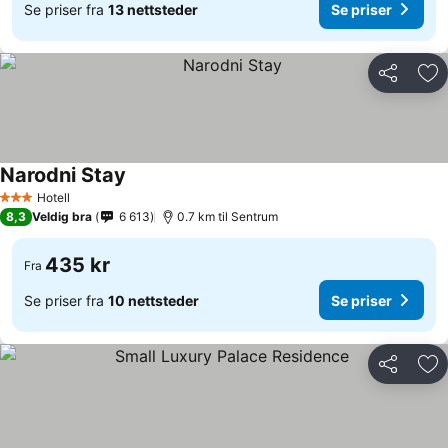
Se priser fra
13 nettsteder
Se priser
Del
Leg
Narodni Stay
Hotell
3 Stjerner
8,3
Veldig bra
6 613
0.7 km til Sentrum
435 kr
Fra
Se priser fra
10 nettsteder
Se priser
Del
Leg