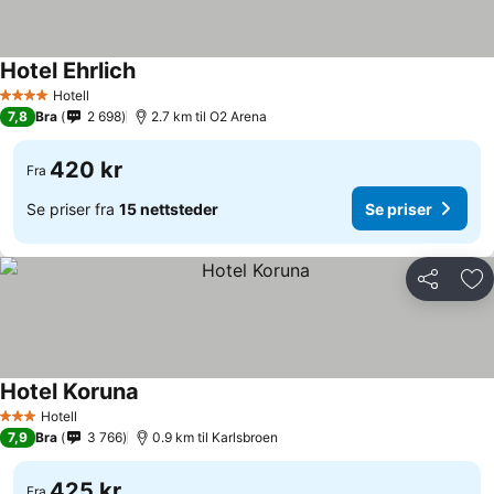
Hotel Ehrlich
Hotell
4 Stjerner
7,8
Bra
2 698
2.7 km til O2 Arena
420 kr
Fra
Se priser fra
15 nettsteder
Se priser
Del
Leg
Hotel Koruna
Hotell
3 Stjerner
7,9
Bra
3 766
0.9 km til Karlsbroen
425 kr
Fra