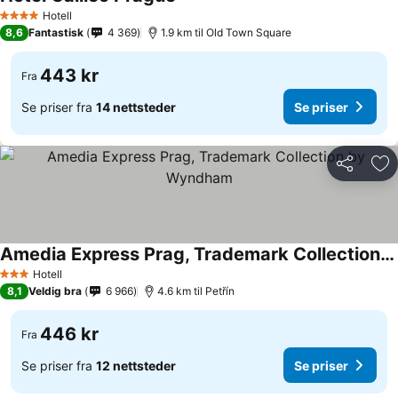
Hotell
4 Stjerner
8,6
Fantastisk
4 369
1.9 km til Old Town Square
443 kr
Fra
Se priser fra
14 nettsteder
Se priser
Del
Leg
Amedia Express Prag, Trademark Collection by Wyndham
Hotell
3 Stjerner
8,1
Veldig bra
6 966
4.6 km til Petřín
446 kr
Fra
Se priser fra
12 nettsteder
Se priser