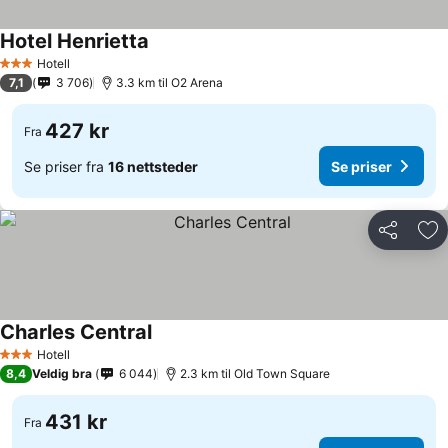
Hotel Henrietta
Hotell
3 Stjerner
7,1
3 706
3.3 km til O2 Arena
427 kr
Fra
Se priser fra
16 nettsteder
Se priser
Del
Leg
Charles Central
Hotell
3 Stjerner
8,4
Veldig bra
6 044
2.3 km til Old Town Square
431 kr
Fra