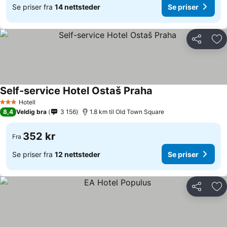
Se priser fra
14 nettsteder
Se priser
Del
Leg
Self-service Hotel Ostaš Praha
Hotell
3 Stjerner
8,4
Veldig bra
3 156
1.8 km til Old Town Square
352 kr
Fra
Se priser fra
12 nettsteder
Se priser
Del
Leg