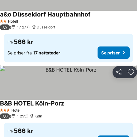
a&o Düsseldorf Hauptbahnhof
Se priser
Hotell
2 Stjerner
7,2
17 277
Dusseldorf
566 kr
Fra
Se priser fra
17 nettsteder
Se priser
Del
Leg
B&B HOTEL Köln-Porz
Se priser
Hotell
3 Stjerner
7,0
1 255
Køln
566 kr
Fra