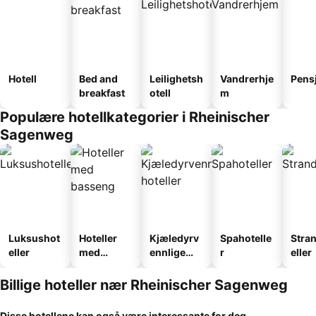
Hotell
Bed and
Leilighetsh
Vandrerhje
Pens
breakfast
otell
m
Populære hotellkategorier i Rheinischer
Sagenweg
Luksushot
Hoteller
Kjæledyrv
Spahotelle
Stra
eller
med
ennlige
r
eller
basseng
hoteller
Billige hoteller nær Rheinischer Sagenweg
Disse hotellene kan også være interessante for deg...