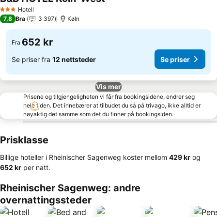
Se priser
Hotell
3 Stjerner
7,8
Bra
3 397
Køln
652 kr
Fra
Se priser fra
12 nettsteder
Se priser
Vis mer
Prisene og tilgjengeligheten vi får fra bookingsidene, endrer seg
hele tiden. Det innebærer at tilbudet du så på trivago, ikke alltid er
nøyaktig det samme som det du finner på bookingsiden.
Prisklasse
Billige hoteller i Rheinischer Sagenweg koster mellom
‎429 kr
og
‎652 kr
per natt.
Rheinischer Sagenweg: andre
overnattingssteder