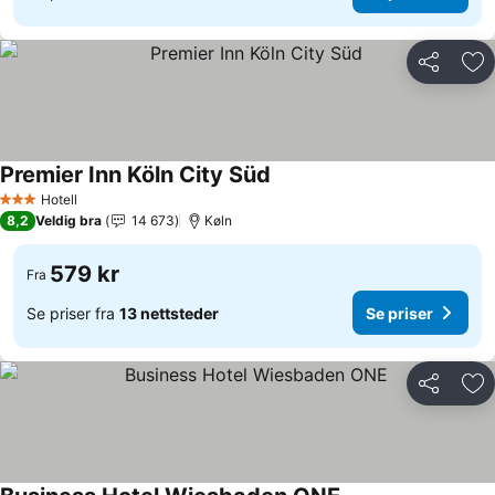
Del
Leg
Premier Inn Köln City Süd
Se priser
Hotell
3 Stjerner
8,2
Veldig bra
14 673
Køln
579 kr
Fra
Se priser fra
13 nettsteder
Se priser
Del
Leg