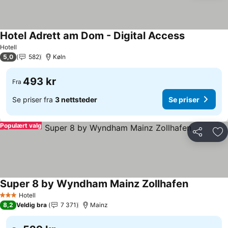
Hotel Adrett am Dom - Digital Access
Se priser
Hotell
5,0
582
Køln
493 kr
Fra
Se priser fra
3 nettsteder
Se priser
Populært valg
Del
Leg
Super 8 by Wyndham Mainz Zollhafen
Se priser
Hotell
3 Stjerner
8,2
Veldig bra
7 371
Mainz