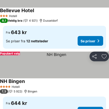
Bellevue Hotel
Se priser
Hotell
3 Stjerner
8,1
Veldig bra
4 921
Dusseldorf
643 kr
Fra
Se priser fra
12 nettsteder
Se priser
Populært valg
Del
Leg
NH Bingen
Se priser
Hotell
4 Stjerner
7,3
5 922
Bingen
644 kr
Fra