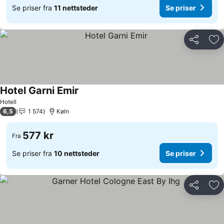
Se priser fra
11 nettsteder
Se priser
Del
Leg
Hotel Garni Emir
Se priser
Hotell
6,5
1 574
Køln
577 kr
Fra
Se priser fra
10 nettsteder
Se priser
Del
Leg