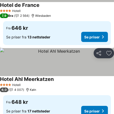
Hotel de France
Se priser
Hotell
4 Stjerner
7,9
Bra
2 564
Wiesbaden
646 kr
Fra
Se priser fra
13 nettsteder
Se priser
Del
Leg
Hotel Ahl Meerkatzen
Se priser
Hotell
4 Stjerner
6,0
4 007
Køln
648 kr
Fra
Se priser fra
17 nettsteder
Se priser