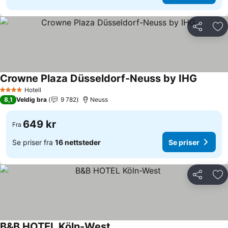
Del
Leg
Crowne Plaza Düsseldorf-Neuss by IHG
Se prise
Hotell
4 Stjerner
8,1
Veldig bra
9 782
Neuss
649 kr
Fra
Se priser fra
16 nettsteder
Se priser
Del
Leg
B&B HOTEL Köln-West