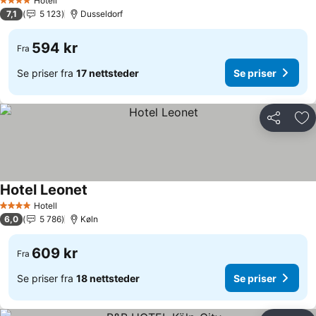
Se priser
Hotell
4 Stjerner
7,1
5 123
Dusseldorf
594 kr
Fra
Se priser fra
17 nettsteder
Se priser
Del
Leg
Hotel Leonet
Se priser
Hotell
4 Stjerner
6,0
5 786
Køln
609 kr
Fra
Se priser fra
18 nettsteder
Se priser