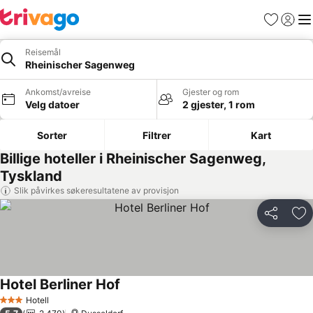
Favoritter
Logg i
Me
Reisemål
Rheinischer Sagenweg
Ankomst/avreise
Gjester og rom
Velg datoer
2 gjester, 1 rom
Sorter
Filtrer
Kart
Billige hoteller i Rheinischer Sagenweg,
Tyskland
Slik påvirkes søkeresultatene av provisjon
Del
Leg
Hotel Berliner Hof
Se priser
Hotell
3 Stjerner