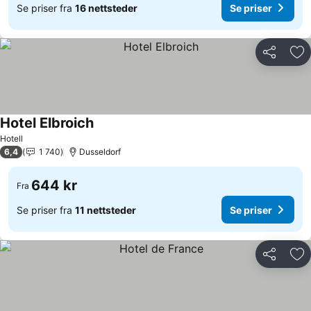
Se priser fra
16 nettsteder
Se priser
Del
Leg
Hotel Elbroich
Se priser
Hotell
6,4
1 740
Dusseldorf
644 kr
Fra
Se priser fra
11 nettsteder
Se priser
Del
Leg