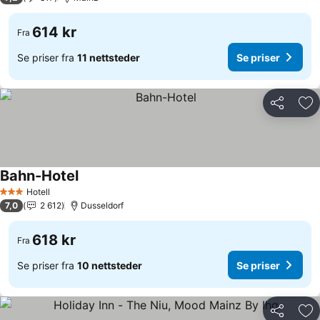
614 kr
Fra
Se priser fra
11 nettsteder
Se priser
Del
Leg
Bahn-Hotel
Se priser
Hotell
3 Stjerner
7,0
2 612
Dusseldorf
618 kr
Fra
Se priser fra
10 nettsteder
Se priser
Del
Leg