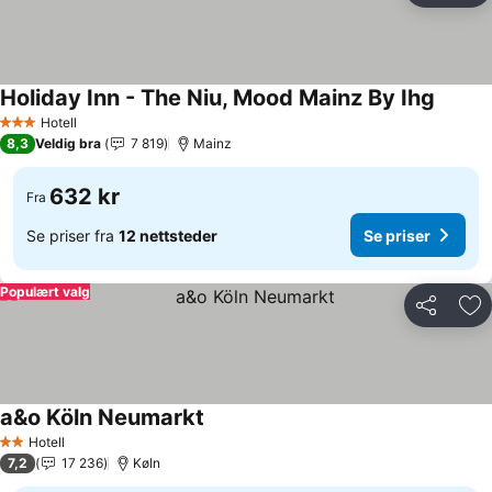
Holiday Inn - The Niu, Mood Mainz By Ihg
Se pris
Hotell
3 Stjerner
8,3
Veldig bra
7 819
Mainz
632 kr
Fra
Se priser fra
12 nettsteder
Se priser
Populært valg
Del
Leg
a&o Köln Neumarkt
Se priser
Hotell
2 Stjerner
7,2
17 236
Køln