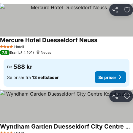
Del
Leg
Mercure Hotel Duesseldorf Neuss
Se priser
Hotell
4 Stjerner
7,5
Bra
4 101
Neuss
588 kr
Fra
Se priser fra
13 nettsteder
Se priser
Del
Leg
Wyndham Garden Duesseldorf City Centre Koenigsallee