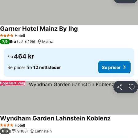
Del
Leg
Garner Hotel Mainz By Ihg
Se priser
Hotell
4 Stjerner
7,9
Bra
3 195
Mainz
464 kr
Fra
Se priser fra
12 nettsteder
Se priser
Populært valg
Del
Leg
Wyndham Garden Lahnstein Koblenz
Se priser
Hotell
4 Stjerner
6,6
9 188
Lahnstein