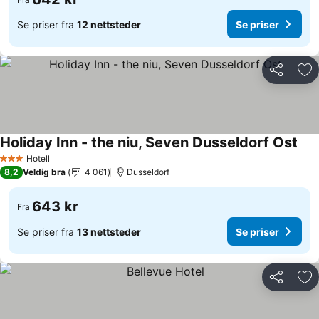
Se priser fra
12 nettsteder
Se priser
Del
Leg
Holiday Inn - the niu, Seven Dusseldorf Ost
Se p
Hotell
3 Stjerner
8,2
Veldig bra
4 061
Dusseldorf
643 kr
Fra
Se priser fra
13 nettsteder
Se priser
Del
Leg