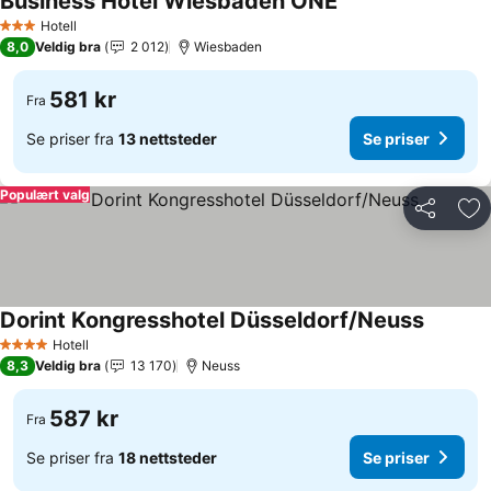
Business Hotel Wiesbaden ONE
Se priser
Hotell
3 Stjerner
8,0
Veldig bra
2 012
Wiesbaden
581 kr
Fra
Se priser fra
13 nettsteder
Se priser
Populært valg
Del
Leg
Dorint Kongresshotel Düsseldorf/Neuss
Se prise
Hotell
4 Stjerner
8,3
Veldig bra
13 170
Neuss
587 kr
Fra
Se priser fra
18 nettsteder
Se priser