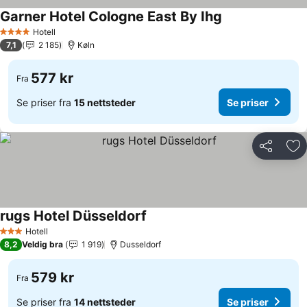
Garner Hotel Cologne East By Ihg
Se priser
Hotell
4 Stjerner
7,1
2 185
Køln
577 kr
Fra
Se priser fra
15 nettsteder
Se priser
Del
Leg
rugs Hotel Düsseldorf
Se priser
Hotell
3 Stjerner
8,2
Veldig bra
1 919
Dusseldorf
579 kr
Fra
Se priser fra
14 nettsteder
Se priser