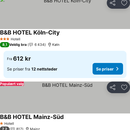
Del
Leg
B&B HOTEL Köln-City
Se priser
Hotell
3 Stjerner
8,1
Veldig bra
6 434
Køln
612 kr
Fra
Se priser fra
12 nettsteder
Se priser
Populært valg
Del
Leg
B&B HOTEL Mainz-Süd
Se priser
Hotell
1 Stjerner
7,2
817
Mainz