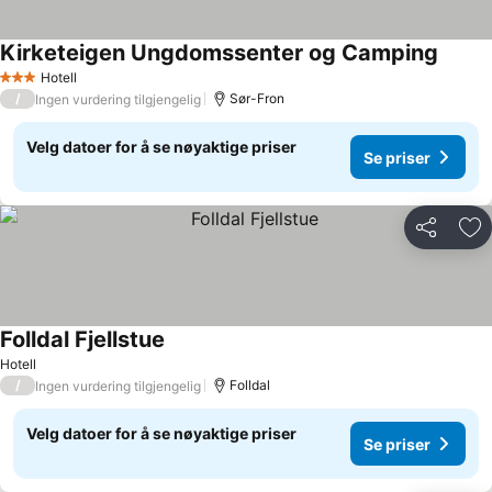
Kirketeigen Ungdomssenter og Camping
Hotell
3 Stjerner
/
Sør-Fron
Ingen vurdering tilgjengelig
Velg datoer for å se nøyaktige priser
Se priser
Del
Leg
Folldal Fjellstue
Hotell
/
Folldal
Ingen vurdering tilgjengelig
Velg datoer for å se nøyaktige priser
Se priser