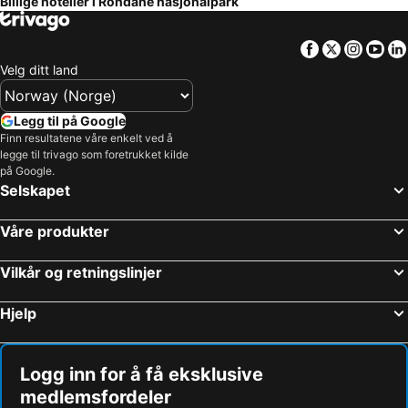
Billige hoteller i Rondane nasjonalpark
Heartbreak Hotel by blacoon
Skotten Seter - Bed & Husky
Apartment Kvitfjell Booking - Krystallen Apartment
Øigardseter Fjellstue
Facebook
Twitter
Insta
Yo
Rondablikk Høyfjellshotell
Skjerdingen Høyfjellshotel
Velg ditt land
Legg til på Google
Finn resultatene våre enkelt ved å
legge til trivago som foretrukket kilde
på Google.
Selskapet
Våre produkter
Vilkår og retningslinjer
Hjelp
Logg inn for å få eksklusive
medlemsfordeler