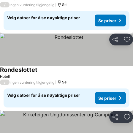
3 Stjerner
/
Sel
Ingen vurdering tilgjengelig
Velg datoer for å se nøyaktige priser
Se priser
Del
Leg
Rondeslottet
Hotell
/
Sel
Ingen vurdering tilgjengelig
Velg datoer for å se nøyaktige priser
Se priser
Del
Leg