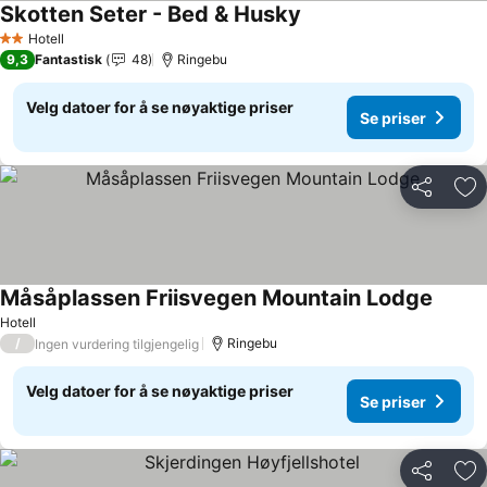
Skotten Seter - Bed & Husky
Hotell
2 Stjerner
9,3
Fantastisk
48
Ringebu
Velg datoer for å se nøyaktige priser
Se priser
Del
Leg
Måsåplassen Friisvegen Mountain Lodge
Hotell
/
Ringebu
Ingen vurdering tilgjengelig
Velg datoer for å se nøyaktige priser
Se priser
Del
Leg