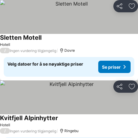
Del
Leg
Sletten Motell
Hotell
/
Dovre
Ingen vurdering tilgjengelig
Velg datoer for å se nøyaktige priser
Se priser
Del
Leg
Kvitfjell Alpinhytter
Hotell
/
Ringebu
Ingen vurdering tilgjengelig