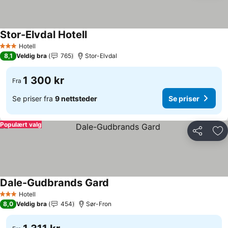
Stor-Elvdal Hotell
Hotell
3 Stjerner
8,1
Veldig bra
765
Stor-Elvdal
1 300 kr
Fra
Se priser fra
9 nettsteder
Se priser
Populært valg
Del
Leg
Dale-Gudbrands Gard
Hotell
3 Stjerner
8,0
Veldig bra
454
Sør-Fron