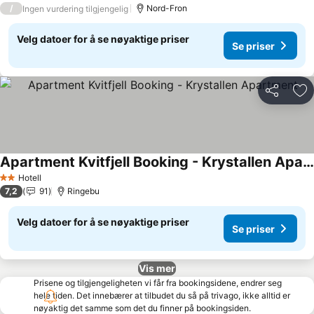
/
Nord-Fron
Ingen vurdering tilgjengelig
Velg datoer for å se nøyaktige priser
Se priser
Del
Leg
Apartment Kvitfjell Booking - Krystallen Apartment
Hotell
2 Stjerner
7,2
91
Ringebu
Velg datoer for å se nøyaktige priser
Se priser
Vis mer
Prisene og tilgjengeligheten vi får fra bookingsidene, endrer seg
hele tiden. Det innebærer at tilbudet du så på trivago, ikke alltid er
nøyaktig det samme som det du finner på bookingsiden.