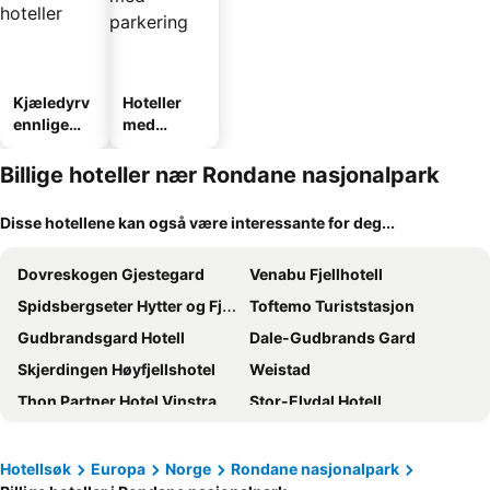
Kjæledyrv
Hoteller
ennlige
med
hoteller
parkering
Billige hoteller nær Rondane nasjonalpark
Disse hotellene kan også være interessante for deg...
Dovreskogen Gjestegard
Venabu Fjellhotell
Spidsbergseter Hytter og Fjellsuiter
Toftemo Turiststasjon
Gudbrandsgard Hotell
Dale-Gudbrands Gard
Skjerdingen Høyfjellshotel
Weistad
Thon Partner Hotel Vinstra
Stor-Elvdal Hotell
Kvitfjell Hotel
Kvebergsøya Gard
Gålå Høgfjellshotell
Putten Seter
Hotellsøk
Europa
Norge
Rondane nasjonalpark