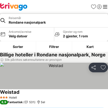
Favoritter
Logg i
Me
Reisemål
Rondane nasjonalpark
Ankomst/avreise
Gjester og rom
Velg datoer
2 gjester, 1 rom
Sorter
Filtrer
Kart
Billige hoteller i Rondane nasjonalpark, Norge
Slik påvirkes søkeresultatene av provisjon
Del
Leg
Weistad
Hotell
3 Stjerner
8,9
Fantastisk
531
Sel