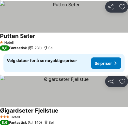
Del
Leg
Putten Seter
Hotell
1 Stjerner
8,8
Fantastisk
231
Sel
Velg datoer for å se nøyaktige priser
Se priser
Del
Leg
Øigardseter Fjellstue
Hotell
3 Stjerner
8,6
Fantastisk
140
Sel