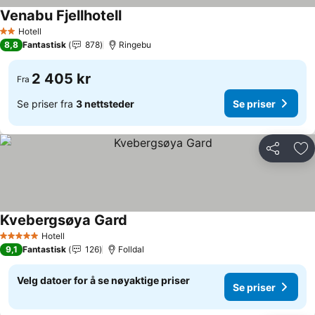
Venabu Fjellhotell
Hotell
2 Stjerner
8,8
Fantastisk
878
Ringebu
2 405 kr
Fra
Se priser fra
3 nettsteder
Se priser
Del
Leg
Kvebergsøya Gard
Hotell
5 Stjerner
9,1
Fantastisk
126
Folldal
Velg datoer for å se nøyaktige priser
Se priser