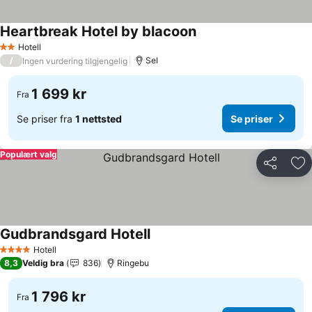
Heartbreak Hotel by blacoon
Hotell
2 Stjerner
/
Sel
Ingen vurdering tilgjengelig
1 699 kr
Fra
Se priser fra
1 nettsted
Se priser
Populært valg
Del
Leg
Gudbrandsgard Hotell
Hotell
4 Stjerner
8,3
Veldig bra
836
Ringebu
1 796 kr
Fra