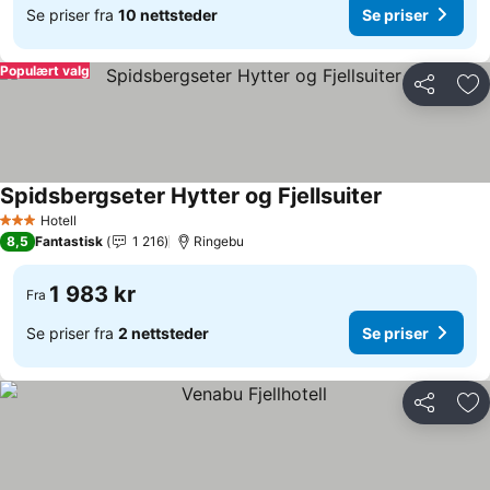
Se priser fra
10 nettsteder
Se priser
Populært valg
Del
Leg
Spidsbergseter Hytter og Fjellsuiter
Hotell
3 Stjerner
8,5
Fantastisk
1 216
Ringebu
1 983 kr
Fra
Se priser fra
2 nettsteder
Se priser
Del
Leg