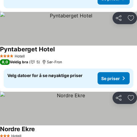
Del
Leg
Pyntaberget Hotel
Hotell
4 Stjerner
8,0
Veldig bra
5
Sør-Fron
Velg datoer for å se nøyaktige priser
Se priser
Del
Leg
Nordre Ekre
Hotell