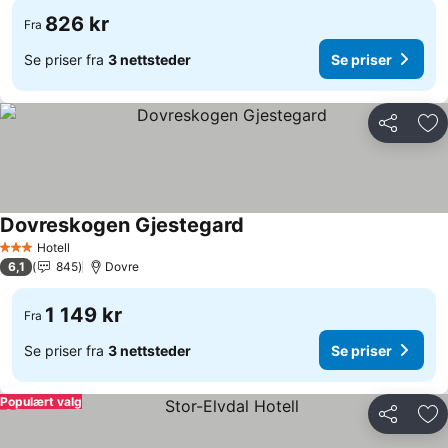
826 kr
Fra
Se priser fra
3 nettsteder
Se priser
Del
Leg
Dovreskogen Gjestegard
Hotell
3 Stjerner
6,1
845
Dovre
1 149 kr
Fra
Se priser fra
3 nettsteder
Se priser
Populært valg
Del
Leg