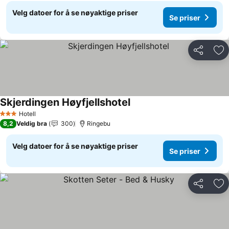
Velg datoer for å se nøyaktige priser
Se priser
Del
Leg
Skjerdingen Høyfjellshotel
Hotell
3 Stjerner
8,2
Veldig bra
300
Ringebu
Velg datoer for å se nøyaktige priser
Se priser
Del
Leg