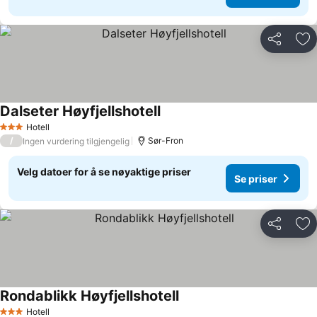
Del
Leg
Dalseter Høyfjellshotell
Hotell
3 Stjerner
/
Sør-Fron
Ingen vurdering tilgjengelig
Velg datoer for å se nøyaktige priser
Se priser
Del
Leg
Rondablikk Høyfjellshotell
Hotell
3 Stjerner