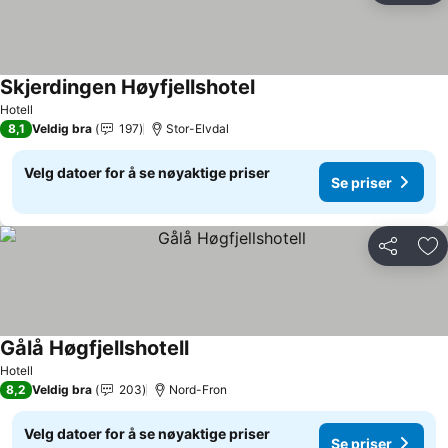
Skjerdingen Høyfjellshotel
Hotell
8,1
Veldig bra
197
Stor-Elvdal
Velg datoer for å se nøyaktige priser
Se priser
Del
Leg
Gålå Høgfjellshotell
Hotell
8,2
Veldig bra
203
Nord-Fron
Velg datoer for å se nøyaktige priser
Se priser