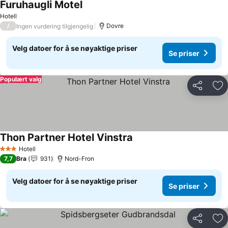
Furuhaugli Motel
Hotell
/
Dovre
Ingen vurdering tilgjengelig
Velg datoer for å se nøyaktige priser
Se priser
Populært valg
Del
Leg
Thon Partner Hotel Vinstra
Hotell
3 Stjerner
7,7
Bra
931
Nord-Fron
Velg datoer for å se nøyaktige priser
Se priser
Del
Leg