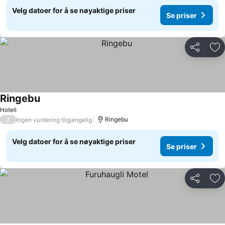
Velg datoer for å se nøyaktige priser
Se priser
Del
Leg
Ringebu
Hotell
/
Ringebu
Ingen vurdering tilgjengelig
Velg datoer for å se nøyaktige priser
Se priser
Del
Leg