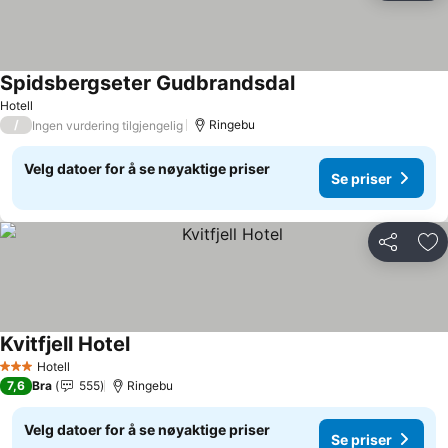
Spidsbergseter Gudbrandsdal
Hotell
/
Ringebu
Ingen vurdering tilgjengelig
Velg datoer for å se nøyaktige priser
Se priser
Del
Leg
Kvitfjell Hotel
Hotell
3 Stjerner
7,6
Bra
555
Ringebu
Velg datoer for å se nøyaktige priser
Se priser