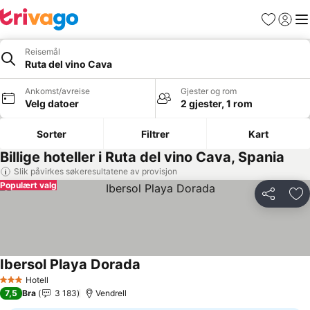
Favoritter
Logg i
Me
Reisemål
Ruta del vino Cava
Ankomst/avreise
Gjester og rom
Velg datoer
2 gjester, 1 rom
Sorter
Filtrer
Kart
Billige hoteller i Ruta del vino Cava, Spania
Slik påvirkes søkeresultatene av provisjon
Populært valg
Del
Leg
Ibersol Playa Dorada
Hotell
3 Stjerner
7,5
Bra
3 183
Vendrell