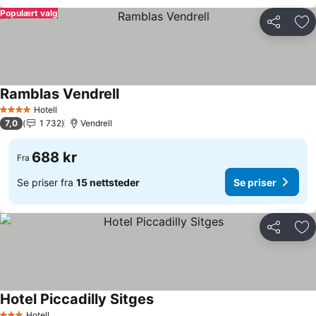
Populært valg
Del
Leg
Ramblas Vendrell
Hotell
4 Stjerner
7,0
1 732
Vendrell
688 kr
Fra
Se priser fra
15 nettsteder
Se priser
Del
Leg
Hotel Piccadilly Sitges
Hotell