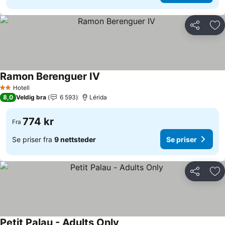
Del
Leg
Ramon Berenguer IV
Hotell
2 Stjerner
8,0
Veldig bra
6 593
Lérida
774 kr
Fra
Se priser fra
9 nettsteder
Se priser
Del
Leg
Petit Palau - Adults Only