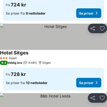
724 kr
Fra
Se priser fra
8 nettsteder
Se priser
Del
Leg
Hotel Sitges
Hotell
3 Stjerner
8,4
Veldig bra
6 481
Sitges
728 kr
Fra
Se priser fra
10 nettsteder
Se priser
Del
Leg