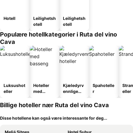
Hotell
Leilighetsh
Leilighetsh
otell
otell
Populære hotellkategorier i Ruta del vino
Cava
Luksushot
Hoteller
Kjæledyrv
Spahotelle
Stra
eller
med
ennlige
r
eller
basseng
hoteller
Billige hoteller nær Ruta del vino Cava
Disse hotellene kan også være interessante for deg...
Meliá Sitges
Hotel Subur