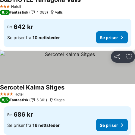
Hotell
3 Stjerner
8,5
Fantastisk
4 083
Valls
642 kr
Fra
Se priser fra
10 nettsteder
Se priser
Del
Leg
Sercotel Kalma Sitges
Hotell
4 Stjerner
8,5
Fantastisk
5 361
Sitges
686 kr
Fra
Se priser fra
16 nettsteder
Se priser