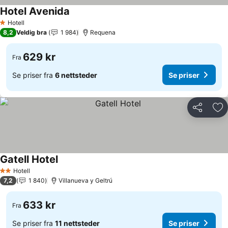
Hotel Avenida
Hotell
1 Stjerner
8,2
Veldig bra
1 984
Requena
629 kr
Fra
Se priser fra
6 nettsteder
Se priser
Del
Leg
Gatell Hotel
Hotell
2 Stjerner
7,2
1 840
Villanueva y Geltrú
633 kr
Fra
Se priser fra
11 nettsteder
Se priser