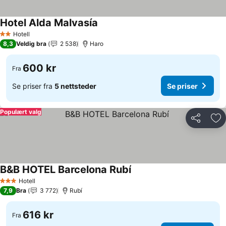
Hotel Alda Malvasía
Hotell
2 Stjerner
8,3
Veldig bra
2 538
Haro
600 kr
Fra
Se priser fra
5 nettsteder
Se priser
Populært valg
Del
Leg
B&B HOTEL Barcelona Rubí
Hotell
3 Stjerner
7,9
Bra
3 772
Rubí
616 kr
Fra