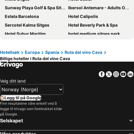
Sunway Playa Golf & Spa Sitges
Ibersol Antemare - Adults Only
Estela Barcelona
Hotel Calipolis
Sercotel Kalma Sitges
Hotel Beverly Park & Spa
Hotel Subur Maritim
hotel medium sitges park
URH Sitges Playa
Hotel Sitges
Eurostars Sitges
Hotel Port Sitges
Hotellsøk
Europa
Spania
Ruta del vino Cava
Billige hoteller i Ruta del vino Cava
MiM Sitges member of Meliá Collection
ME Sitges Terramar
hotel medium romàntic
PortAventura Hotel Gold River
Facebook
Twitter
Insta
Yo
Hotel Horitzó by Pierre & Vacances
Hotel Platjador
Velg ditt land
Hotel Pimar & Spa
Alenti Sitges Hotel
Hotel El Cid
Hotel Celimar
Legg til på Google
Hotel Silken Villa de Laguardia
Hotel Best Sol d'Or
Finn resultatene våre enkelt ved å
legge til trivago som foretrukket kilde
Hotel Desitges
Sabàtic, Sitges, Autograph Collection
på Google.
Selskapet
Hotel Montserrat
Hotel Palas Pineda
Gran Palas Hotel
4R Miramar Calafell
Våre produkter