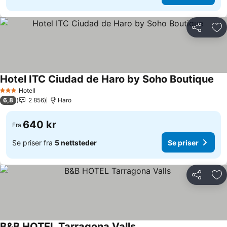
Del
Leg
Hotel ITC Ciudad de Haro by Soho Boutique
Hotell
3 Stjerner
6,8
2 856
Haro
640 kr
Fra
Se priser fra
5 nettsteder
Se priser
Del
Leg
B&B HOTEL Tarragona Valls