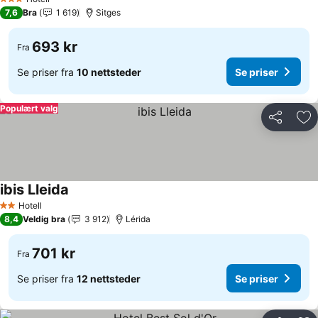
3 Stjerner
7,6
Bra
1 619
Sitges
693 kr
Fra
Se priser fra
10 nettsteder
Se priser
Populært valg
Del
Leg
ibis Lleida
Hotell
2 Stjerner
8,4
Veldig bra
3 912
Lérida
701 kr
Fra
Se priser fra
12 nettsteder
Se priser