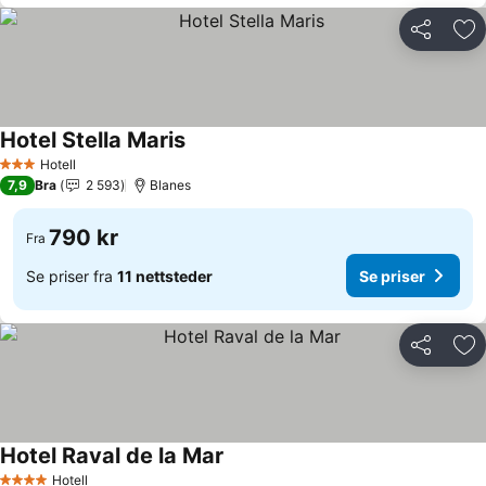
Del
Leg
Hotel Stella Maris
Hotell
3 Stjerner
7,9
Bra
2 593
Blanes
790 kr
Fra
Se priser fra
11 nettsteder
Se priser
Del
Leg
Hotel Raval de la Mar
Hotell