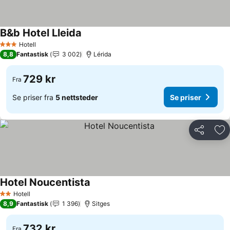
B&b Hotel Lleida
Hotell
3 Stjerner
8,8
Fantastisk
3 002
Lérida
729 kr
Fra
Se priser fra
5 nettsteder
Se priser
Del
Leg
Hotel Noucentista
Hotell
2 Stjerner
8,9
Fantastisk
1 396
Sitges
732 kr
Fra