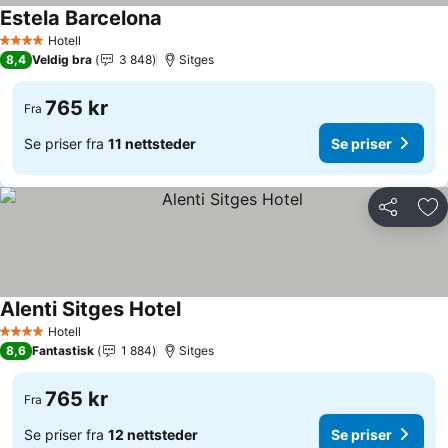
Estela Barcelona
Hotell
4 Stjerner
8,4
Veldig bra
3 848
Sitges
765 kr
Fra
Se priser fra
11 nettsteder
Se priser
Del
Leg
Alenti Sitges Hotel
Hotell
4 Stjerner
8,6
Fantastisk
1 884
Sitges
765 kr
Fra
Se priser fra
12 nettsteder
Se priser