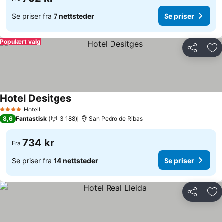
Se priser fra
7 nettsteder
Se priser
Populært valg
Del
Leg
Hotel Desitges
Hotell
4 Stjerner
8,6
Fantastisk
3 188
San Pedro de Ribas
734 kr
Fra
Se priser fra
14 nettsteder
Se priser
Del
Leg