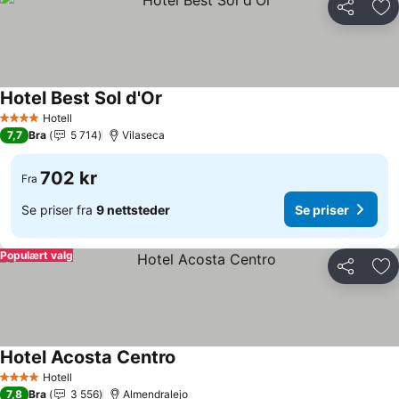
Del
Leg
Hotel Best Sol d'Or
Hotell
4 Stjerner
7,7
Bra
5 714
Vilaseca
702 kr
Fra
Se priser fra
9 nettsteder
Se priser
Populært valg
Del
Leg
Hotel Acosta Centro
Hotell
4 Stjerner
7,8
Bra
3 556
Almendralejo