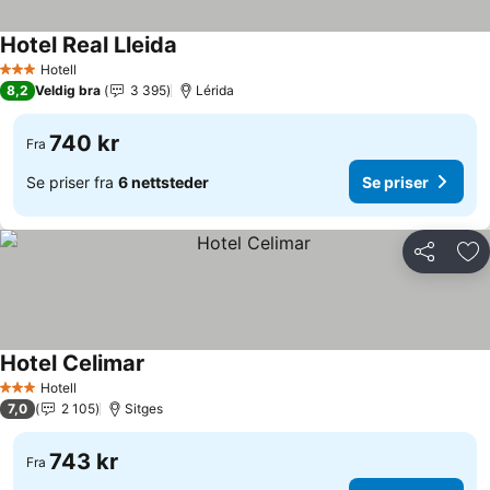
Hotel Real Lleida
Hotell
3 Stjerner
8,2
Veldig bra
3 395
Lérida
740 kr
Fra
Se priser fra
6 nettsteder
Se priser
Del
Leg
Hotel Celimar
Hotell
3 Stjerner
7,0
2 105
Sitges
743 kr
Fra