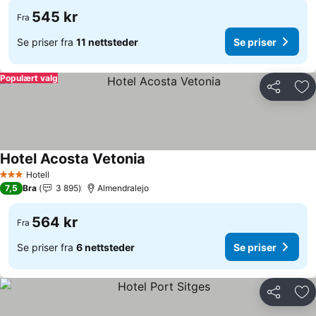
545 kr
Fra
Se priser fra
11 nettsteder
Se priser
Populært valg
Del
Leg
Hotel Acosta Vetonia
Hotell
3 Stjerner
7,5
Bra
3 895
Almendralejo
564 kr
Fra
Se priser fra
6 nettsteder
Se priser
Del
Leg