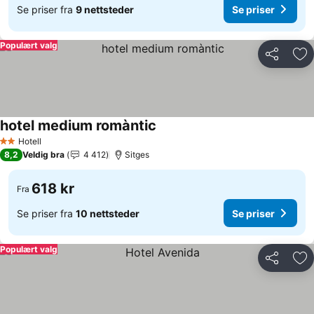
Se priser fra
9 nettsteder
Se priser
Populært valg
Del
Leg
hotel medium romàntic
Hotell
2 Stjerner
8,2
Veldig bra
4 412
Sitges
618 kr
Fra
Se priser fra
10 nettsteder
Se priser
Populært valg
Del
Leg