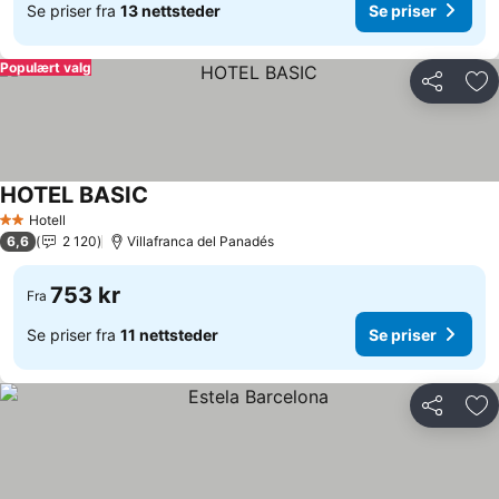
Se priser fra
13 nettsteder
Se priser
Populært valg
Del
Leg
HOTEL BASIC
Hotell
2 Stjerner
6,6
2 120
Villafranca del Panadés
753 kr
Fra
Se priser fra
11 nettsteder
Se priser
Del
Leg