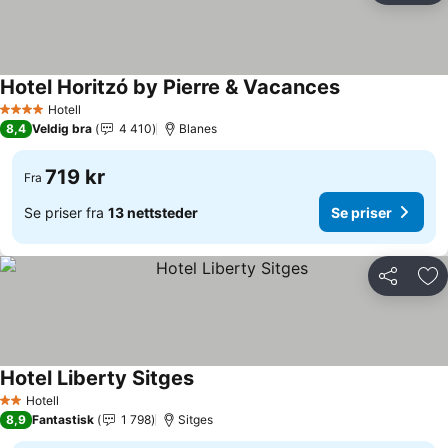
Hotel Horitzó by Pierre & Vacances
Hotell
4 Stjerner
8,4
Veldig bra
4 410
Blanes
719 kr
Fra
Se priser fra
13 nettsteder
Se priser
Del
Leg
Hotel Liberty Sitges
Hotell
2 Stjerner
8,9
Fantastisk
1 798
Sitges