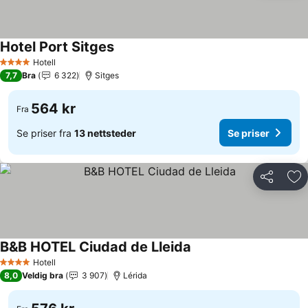
Hotel Port Sitges
Hotell
4 Stjerner
7,7
Bra
6 322
Sitges
564 kr
Fra
Se priser fra
13 nettsteder
Se priser
Del
Leg
B&B HOTEL Ciudad de Lleida
Hotell
4 Stjerner
8,0
Veldig bra
3 907
Lérida