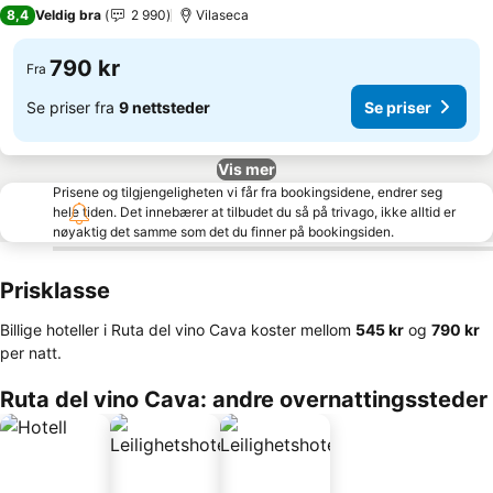
4 Stjerner
8,4
Veldig bra
2 990
Vilaseca
790 kr
Fra
Se priser fra
9 nettsteder
Se priser
Vis mer
Prisene og tilgjengeligheten vi får fra bookingsidene, endrer seg
hele tiden. Det innebærer at tilbudet du så på trivago, ikke alltid er
nøyaktig det samme som det du finner på bookingsiden.
Prisklasse
Billige hoteller i Ruta del vino Cava koster mellom
‎545 kr
og
‎790 kr
per natt.
Ruta del vino Cava: andre overnattingssteder