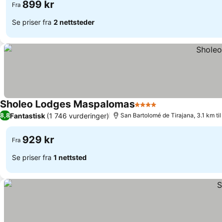
899 kr
Fra
Se priser fra
2 nettsteder
Sholeo Lodges Maspalomas
4 Stjerner
Fantastisk
(1 746 vurderinger)
8,8
San Bartolomé de Tirajana, 3.1 km ti
929 kr
Fra
Se priser fra
1 nettsted