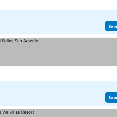
Se p
Se p