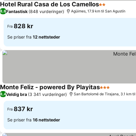
Hotel Rural Casa de Los Camellos
2 Stjerner
Fantastisk
(848 vurderinger)
8,6
Agüimes, 17.9 km til San Agustín
828 kr
Fra
Se priser fra
12 nettsteder
Monte Feliz - powered By Playitas
3 Stjerner
Veldig bra
(3 341 vurderinger)
8,4
San Bartolomé de Tirajana, 3.1 km ti
837 kr
Fra
Se priser fra
16 nettsteder