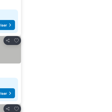
riser
Legg til i favoritter
Del
riser
Legg til i favoritter
Del