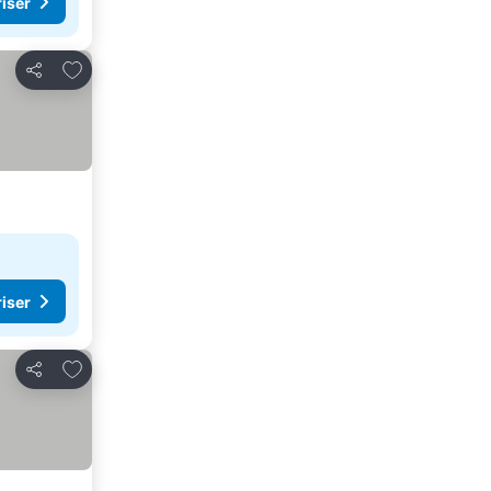
riser
Legg til i favoritter
Del
riser
Legg til i favoritter
Del