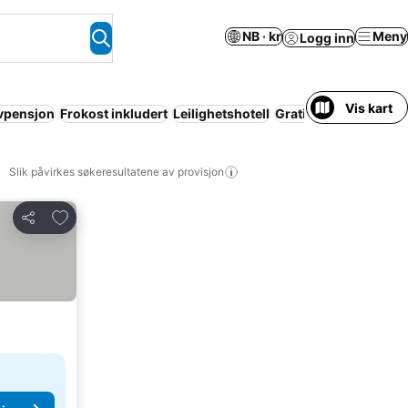
NB · kr
Meny
Logg inn
Vis kart
vpensjon
Frokost inkludert
Leilighetshotell
Gratis avbestilling
S
Slik påvirkes søkeresultatene av provisjon
Legg til i favoritter
Del