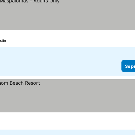
stín
Se p