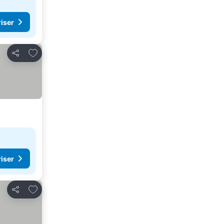
riser
Legg til i favoritter
Del
riser
Legg til i favoritter
Del