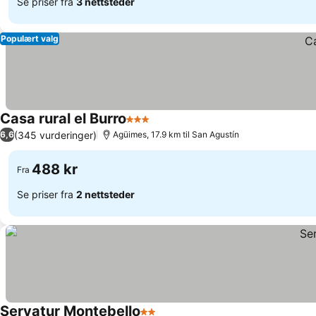
Se priser fra
3 nettsteder
Populært valg
Casa rural el Burro
3 Stjerner
(345 vurderinger)
6,6
Agüimes, 17.9 km til San Agustín
488 kr
Fra
Se priser fra
2 nettsteder
Servatur Montebello