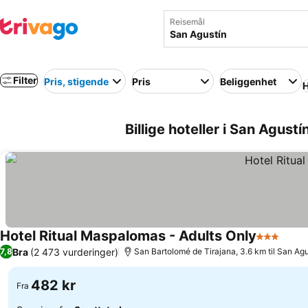
Reisemål
Filter
Pris, stigende
Pris
Beliggenhet
H
Billige hoteller i San Agustí
Hotel Ritual Maspalomas - Adults Only
3 Stjerner
Bra
(2 473 vurderinger)
7,8
San Bartolomé de Tirajana, 3.6 km til San Agu
482 kr
Fra