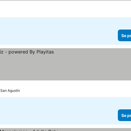
Se p
l San Agustín
Se p