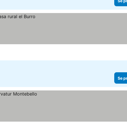
Se p
Se p