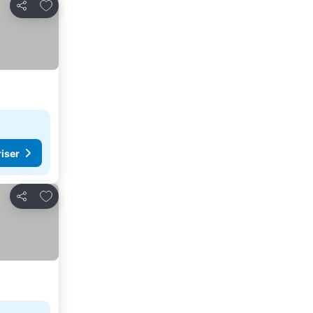
Legg til i favoritter
Del
riser
Legg til i favoritter
Del