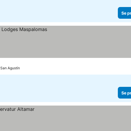
Se p
l San Agustín
Se p