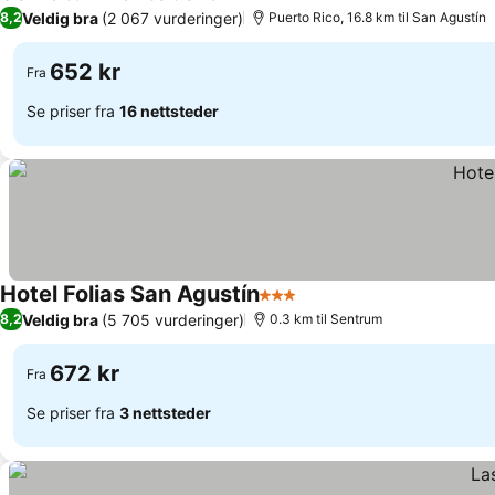
2 Stjerner
Veldig bra
(2 067 vurderinger)
8,2
Puerto Rico, 16.8 km til San Agustín
652 kr
Fra
Se priser fra
16 nettsteder
Hotel Folias San Agustín
3 Stjerner
Veldig bra
(5 705 vurderinger)
8,2
0.3 km til Sentrum
672 kr
Fra
Se priser fra
3 nettsteder