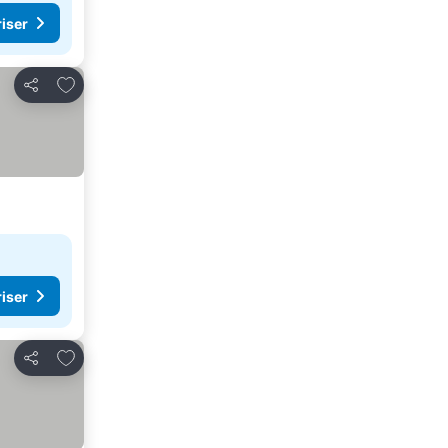
riser
Legg til i favoritter
Del
riser
Legg til i favoritter
Del