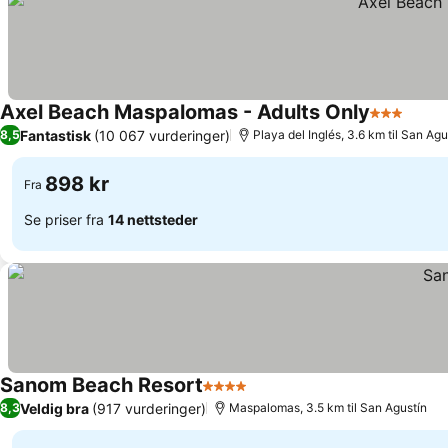
Axel Beach Maspalomas - Adults Only
3 Stjerner
Fantastisk
(10 067 vurderinger)
8,5
Playa del Inglés, 3.6 km til San Agu
898 kr
Fra
Se priser fra
14 nettsteder
Sanom Beach Resort
4 Stjerner
Veldig bra
(917 vurderinger)
8,3
Maspalomas, 3.5 km til San Agustín