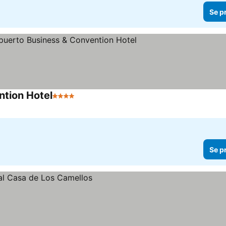
Se p
ntion Hotel
4 Stjerner
Se p