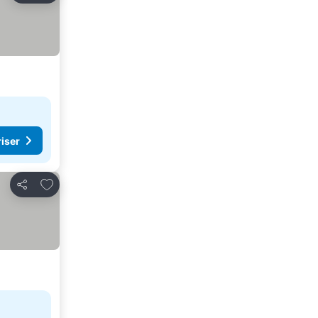
riser
Legg til i favoritter
Del