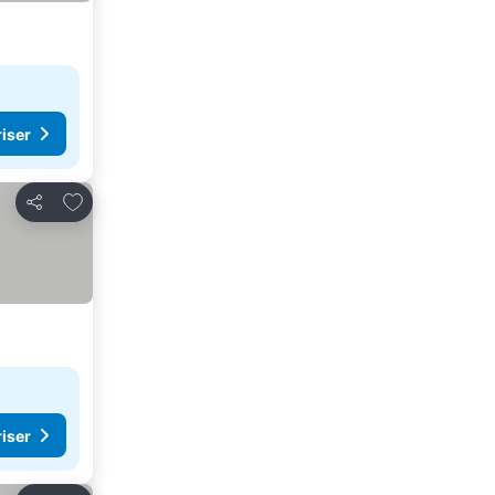
riser
Legg til i favoritter
Del
riser