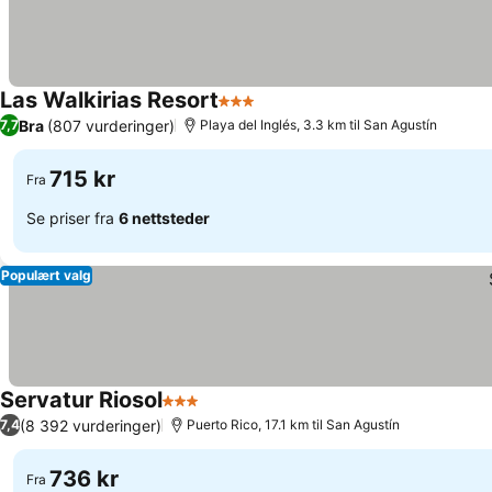
Las Walkirias Resort
3 Stjerner
Bra
(807 vurderinger)
7,7
Playa del Inglés, 3.3 km til San Agustín
715 kr
Fra
Se priser fra
6 nettsteder
Populært valg
Servatur Riosol
3 Stjerner
(8 392 vurderinger)
7,4
Puerto Rico, 17.1 km til San Agustín
736 kr
Fra