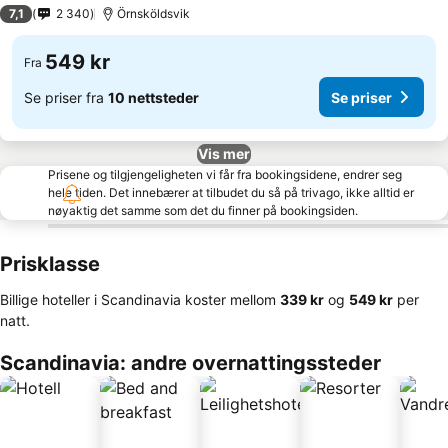
3 Stjerner
7,1
2 340
Örnsköldsvik
549 kr
Fra
Se priser fra
10 nettsteder
Se priser
Vis mer
Prisene og tilgjengeligheten vi får fra bookingsidene, endrer seg
hele tiden. Det innebærer at tilbudet du så på trivago, ikke alltid er
nøyaktig det samme som det du finner på bookingsiden.
Prisklasse
Billige hoteller i Scandinavia koster mellom
‎339 kr
og
‎549 kr
per
natt.
Scandinavia: andre overnattingssteder