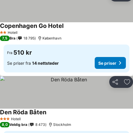
Copenhagen Go Hotel
Hotell
2 Stjerner
7,5
Bra
18 795
København
510 kr
Fra
Se priser fra
14 nettsteder
Se priser
Del
Leg
Den Röda Båten
Hotell
3 Stjerner
8,0
Veldig bra
8 473
Stockholm