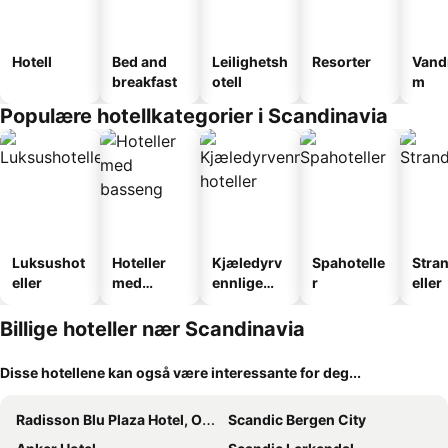
Hotell
Bed and
Leilighetsh
Resorter
Vand
breakfast
otell
m
Populære hotellkategorier i Scandinavia
Luksushot
Hoteller
Kjæledyrv
Spahotelle
Stra
eller
med
ennlige
r
eller
basseng
hoteller
Billige hoteller nær Scandinavia
Disse hotellene kan også være interessante for deg...
Radisson Blu Plaza Hotel, Oslo
Scandic Bergen City