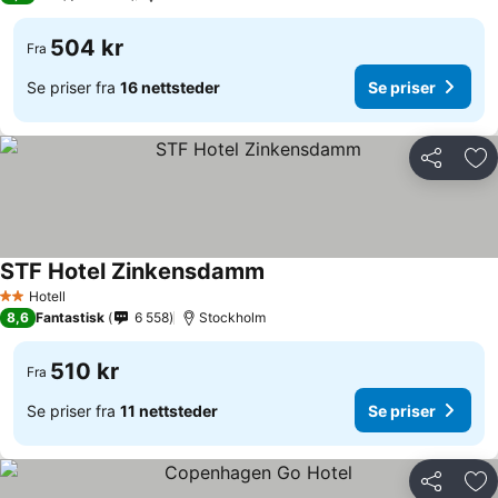
504 kr
Fra
Se priser fra
16 nettsteder
Se priser
Del
Leg
STF Hotel Zinkensdamm
Hotell
2 Stjerner
8,6
Fantastisk
6 558
Stockholm
510 kr
Fra
Se priser fra
11 nettsteder
Se priser
Del
Leg