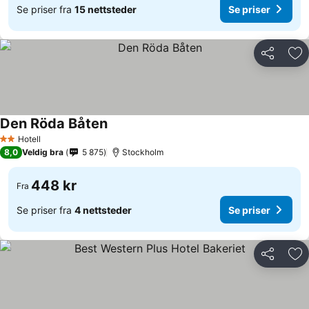
Se priser fra
15 nettsteder
Se priser
Del
Leg
Den Röda Båten
Hotell
2 Stjerner
8,0
Veldig bra
5 875
Stockholm
448 kr
Fra
Se priser fra
4 nettsteder
Se priser
Del
Leg