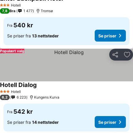
Hotell
3 Stjerner
7,8
Bra
1 477
Tromsø
540 kr
Fra
Se priser fra
13 nettsteder
Se priser
Populært valg
Del
Leg
Hotell Dialog
Hotell
3 Stjerner
6,2
6 223
Kungens Kurva
542 kr
Fra
Se priser fra
14 nettsteder
Se priser