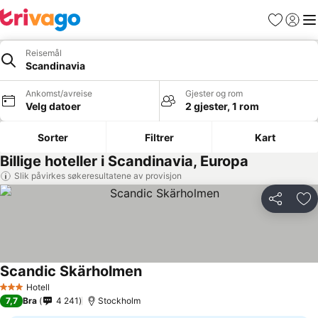
Favoritter
Logg i
Me
Reisemål
Scandinavia
Ankomst/avreise
Gjester og rom
Velg datoer
2 gjester, 1 rom
Sorter
Filtrer
Kart
Billige hoteller i Scandinavia, Europa
Slik påvirkes søkeresultatene av provisjon
Del
Leg
Scandic Skärholmen
Hotell
3 Stjerner
7,7
Bra
4 241
Stockholm