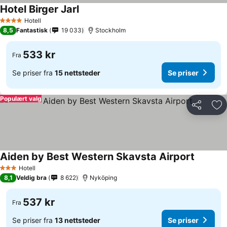
Hotel Birger Jarl
Hotell
4 Stjerner
8,5
Fantastisk
19 033
Stockholm
533 kr
Fra
Se priser fra
15 nettsteder
Se priser
Populært valg
Del
Leg
Aiden by Best Western Skavsta Airport
Hotell
3 Stjerner
8,1
Veldig bra
8 622
Nyköping
537 kr
Fra
Se priser fra
13 nettsteder
Se priser