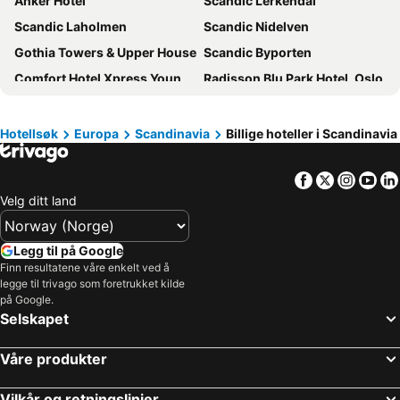
Anker Hotel
Scandic Lerkendal
Scandic Laholmen
Scandic Nidelven
Gothia Towers & Upper House
Scandic Byporten
Comfort Hotel Xpress Youngstorget
Radisson Blu Park Hotel, Oslo
Scandic Karl Johan
Scandic Helsfyr
Hotel Verdandi Oslo
Britannia Hotel
Hotellsøk
Europa
Scandinavia
Billige hoteller i Scandinavia
Radisson Blu Airport Hotel, Oslo Gardermoen
Scandic Neptun
Facebook
Twitter
Insta
Yo
Scandic Byparken
Scandic Park Sandefjord
Velg ditt land
Clarion Hotel The Hub
Fleischer's Hotel
Scandic Kristiansand Bystranda
Scandic Fornebu
Legg til på Google
Scandic Ørnen
Strömstad Spa & Resort
Finn resultatene våre enkelt ved å
legge til trivago som foretrukket kilde
Scandic Holmenkollen Park
Scandic Solsiden
på Google.
Hotel Norge by Scandic
Radisson Blu Royal Garden Hotel, Trondheim
Selskapet
Scandic Lillehammer Hotel
Røros Hotell - Bad & Velvære
Våre produkter
Scandic Hamar
Scandic Victoria Lillehammer
Radisson Blu Scandinavia Hotel, Oslo
Citybox Oslo
Vilkår og retningslinjer