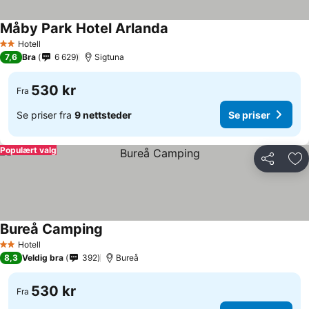
Måby Park Hotel Arlanda
Hotell
2 Stjerner
7,6
Bra
6 629
Sigtuna
530 kr
Fra
Se priser fra
9 nettsteder
Se priser
Populært valg
Del
Leg
Bureå Camping
Hotell
2 Stjerner
8,3
Veldig bra
392
Bureå
530 kr
Fra