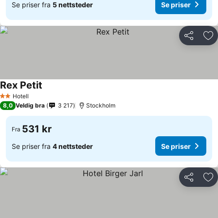
Se priser fra
5 nettsteder
Se priser
Del
Leg
Rex Petit
Hotell
2 Stjerner
8,0
Veldig bra
3 217
Stockholm
531 kr
Fra
Se priser fra
4 nettsteder
Se priser
Del
Leg