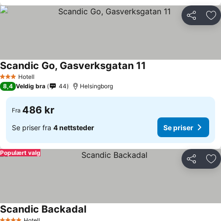
Del
Leg
Scandic Go, Gasverksgatan 11
Hotell
3 Stjerner
8,4
Veldig bra
44
Helsingborg
486 kr
Fra
Se priser fra
4 nettsteder
Se priser
Populært valg
Del
Leg
Scandic Backadal
Hotell