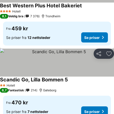
Best Western Plus Hotel Bakeriet
Hotell
4 Stjerner
8,1
Veldig bra
7 376
Trondheim
459 kr
Fra
Se priser fra
12 nettsteder
Se priser
Del
Leg
Scandic Go, Lilla Bommen 5
Hotell
2 Stjerner
8,7
Fantastisk
214
Gøteborg
470 kr
Fra
Se priser fra
7 nettsteder
Se priser