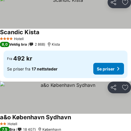
Del
Leg
Scandic Kista
Hotell
4 Stjerner
8,0
Veldig bra
2 868
Kista
492 kr
Fra
Se priser fra
17 nettsteder
Se priser
Del
Leg
a&o København Sydhavn
Hotell
2 Stjerner
7,5
Bra
18 407
København