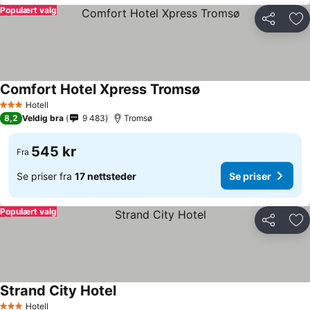
Populært valg
Del
Leg
Comfort Hotel Xpress Tromsø
Hotell
3 Stjerner
8,2
Veldig bra
9 483
Tromsø
545 kr
Fra
Se priser fra
17 nettsteder
Se priser
Populært valg
Del
Leg
Strand City Hotel
Hotell