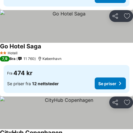
Del
Leg
Go Hotel Saga
Hotell
2 Stjerner
7,9
Bra
11 760
København
474 kr
Fra
Se priser fra
12 nettsteder
Se priser
Del
Leg
CityHub Copenhagen