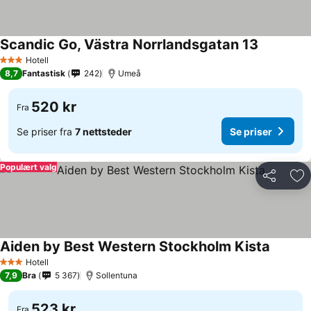
Scandic Go, Västra Norrlandsgatan 13
Hotell
3 Stjerner
8,7
Fantastisk
242
Umeå
520 kr
Fra
Se priser fra
7 nettsteder
Se priser
Populært valg
Del
Leg
Aiden by Best Western Stockholm Kista
Hotell
3 Stjerner
7,9
Bra
5 367
Sollentuna
523 kr
Fra