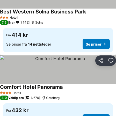
Best Western Solna Business Park
Hotell
3 Stjerner
7,5
Bra
1 149
Solna
414 kr
Fra
Se priser fra
14 nettsteder
Se priser
Del
Leg
Comfort Hotel Panorama
Hotell
4 Stjerner
8,0
Veldig bra
6 670
Gøteborg
432 kr
Fra