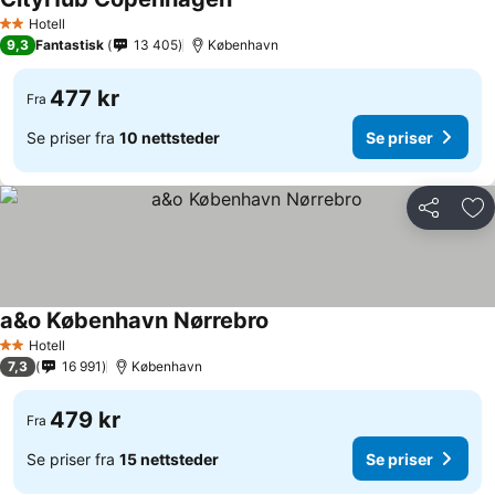
Hotell
2 Stjerner
9,3
Fantastisk
13 405
København
477 kr
Fra
Se priser fra
10 nettsteder
Se priser
Del
Leg
a&o København Nørrebro
Hotell
2 Stjerner
7,3
16 991
København
479 kr
Fra
Se priser fra
15 nettsteder
Se priser