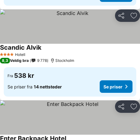
Del
Leg
Scandic Alvik
Hotell
4 Stjerner
8,3
Veldig bra
9 778
Stockholm
538 kr
Fra
Se priser fra
14 nettsteder
Se priser
Del
Leg
Enter Backpack Hotel