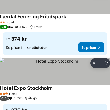
Lærdal Ferie- og Fritidspark
Hotell
2 Stjerner
7,9
Bra
4 677
Lærdal
374 kr
Fra
Se priser fra
4 nettsteder
Se priser
Del
Leg
Hotel Expo Stockholm
Hotell
3 Stjerner
6,5
4 557
Älvsjö