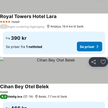
Royal Towers Hotel Lara
Hotell
4 Stjerner
/
Antalya, 19.4 km til Serik
Ingen vurdering tilgjengelig
390 kr
Fra
Se priser fra
1 nettsted
Se priser
Del
Leg
Cihan Bey Otel Belek
Hotell
8,0
Veldig bra
74
Belek, 7.7 km til Serik