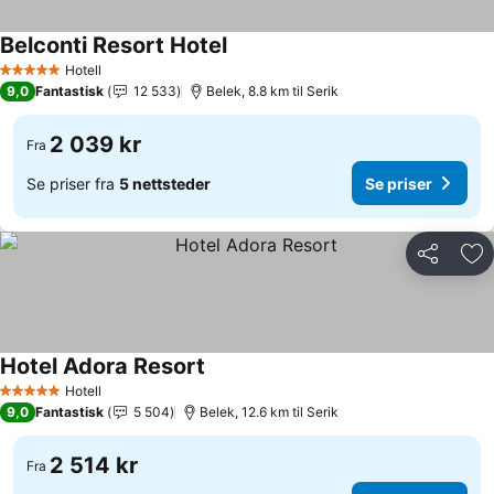
Belconti Resort Hotel
Hotell
5 Stjerner
9,0
Fantastisk
12 533
Belek, 8.8 km til Serik
2 039 kr
Fra
Se priser fra
5 nettsteder
Se priser
Del
Leg
Hotel Adora Resort
Hotell
5 Stjerner
9,0
Fantastisk
5 504
Belek, 12.6 km til Serik
2 514 kr
Fra