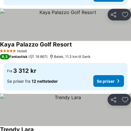
Del
Leg
Kaya Palazzo Golf Resort
Hotell
5 Stjerner
9,3
Fantastisk
18 867
Belek, 11.3 km til Serik
3 312 kr
Fra
Se priser fra
12 nettsteder
Se priser
Del
Leg
Trendy Lara