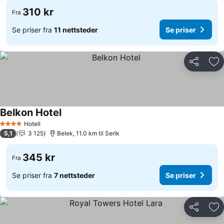
310 kr
Fra
Se priser fra
11 nettsteder
Se priser
Del
Leg
Belkon Hotel
Hotell
4 Stjerner
5,1
3 125
Belek, 11.0 km til Serik
345 kr
Fra
Se priser fra
7 nettsteder
Se priser
Del
Leg