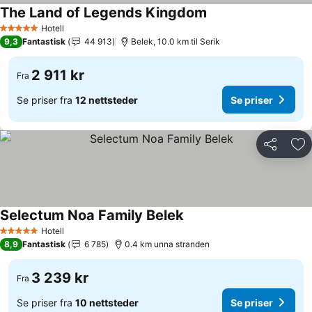
The Land of Legends Kingdom
Hotell
5 Stjerner
9,3
Fantastisk
44 913
Belek, 10.0 km til Serik
2 911 kr
Fra
Se priser fra
12 nettsteder
Se priser
Del
Leg
Selectum Noa Family Belek
Hotell
5 Stjerner
8,9
Fantastisk
6 785
0.4 km unna stranden
3 239 kr
Fra
Se priser fra
10 nettsteder
Se priser