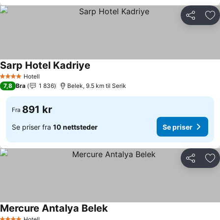
Del
Leg
Sarp Hotel Kadriye
Hotell
4 Stjerner
7,8
Bra
1 836
Belek, 9.5 km til Serik
891 kr
Fra
Se priser fra
10 nettsteder
Se priser
Del
Leg
Mercure Antalya Belek
Hotell