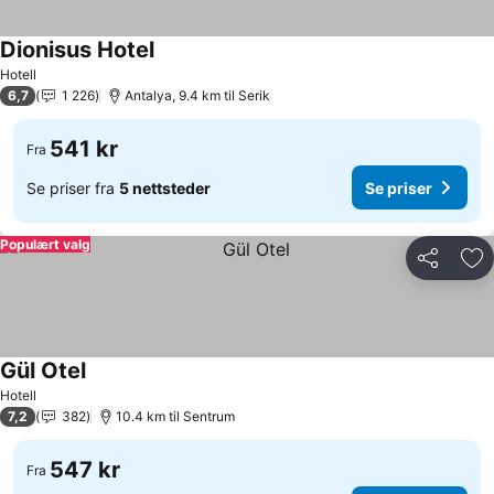
Dionisus Hotel
Hotell
6,7
1 226
Antalya, 9.4 km til Serik
541 kr
Fra
Se priser fra
5 nettsteder
Se priser
Populært valg
Del
Leg
Gül Otel
Hotell
7,2
382
10.4 km til Sentrum
547 kr
Fra