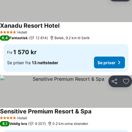
Xanadu Resort Hotel
Hotell
5 Stjerner
9,4
Fantastisk
12 814
Belek, 9.2 km til Serik
1 570 kr
Fra
Se priser fra
13 nettsteder
Se priser
Del
Leg
Sensitive Premium Resort & Spa
Hotell
5 Stjerner
8,1
Veldig bra
9 207
0.2 km unna stranden