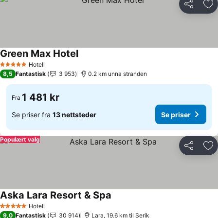
Del
Leg
Green Max Hotel
Hotell
5 Stjerner
8,5
Fantastisk
3 953
0.2 km unna stranden
1 481 kr
Fra
Se priser fra
13 nettsteder
Se priser
Populært valg
Del
Leg
Aska Lara Resort & Spa
Hotell
5 Stjerner
9,0
Fantastisk
30 914
Lara, 19.6 km til Serik