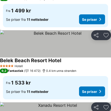
1 499 kr
Fra
Se priser fra
11 nettsteder
Se priser
Del
Leg
Belek Beach Resort Hotel
Hotell
5 Stjerner
9,2
Fantastisk
16 472
0.4 km unna stranden
1 533 kr
Fra
Se priser fra
11 nettsteder
Se priser
Del
Leg