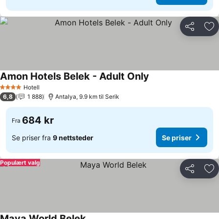
Del
Leg
Amon Hotels Belek - Adult Only
Hotell
4 Stjerner
6,8
1 888
Antalya, 9.9 km til Serik
684 kr
Fra
Se priser fra
9 nettsteder
Se priser
Populært valg
Del
Leg
Maya World Belek