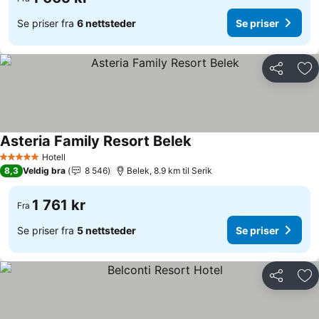
Se priser fra
6 nettsteder
Se priser
Del
Leg
Asteria Family Resort Belek
Hotell
5 Stjerner
8,3
Veldig bra
8 546
Belek, 8.9 km til Serik
1 761 kr
Fra
Se priser fra
5 nettsteder
Se priser
Del
Leg