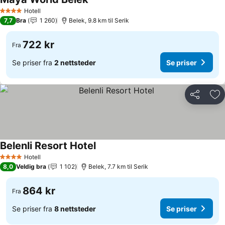
Hotell
4 Stjerner
7,7
Bra
1 260
Belek, 9.8 km til Serik
722 kr
Fra
Se priser fra
2 nettsteder
Se priser
Del
Leg
Belenli Resort Hotel
Hotell
4 Stjerner
8,0
Veldig bra
1 102
Belek, 7.7 km til Serik
864 kr
Fra
Se priser fra
8 nettsteder
Se priser