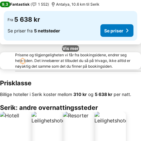
5 Stjerner
9,3
Fantastisk
1 552
Antalya, 10.6 km til Serik
5 638 kr
Fra
Se priser fra
5 nettsteder
Se priser
Vis mer
Prisene og tilgjengeligheten vi får fra bookingsidene, endrer seg
hele tiden. Det innebærer at tilbudet du så på trivago, ikke alltid er
nøyaktig det samme som det du finner på bookingsiden.
Prisklasse
Billige hoteller i Serik koster mellom
‎310 kr
og
‎5 638 kr
per natt.
Serik: andre overnattingssteder