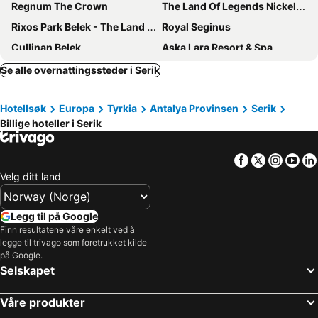
Regnum The Crown
The Land Of Legends Nickelodeon Hotel Antalya
Rixos Park Belek - The Land Of Legends Access
Royal Seginus
Cullinan Belek
Aska Lara Resort & Spa
Palmora Lara Hotel
Kaya Belek
Se alle overnattingssteder i Serik
Prenses Sealine Beach Hotel
Voyage Belek Golf & Spa
Hotellsøk
Europa
Tyrkia
Antalya Provinsen
Serik
Innvista Hotels Belek
Adalya Elite Lara
Billige hoteller i Serik
Trendy Lara
Rixos Premium Belek - The Land of Legends Access
Sueno Hotels Deluxe Belek
Selectum Luxury Resort Belek
Facebook
Twitter
Insta
Yo
Sensitive Premium Resort & Spa
Crystal World Of Colours
Velg ditt land
Sueno Hotels Golf Belek
Ethno Belek
Kaya Palazzo Golf Resort
The X Belek
Legg til på Google
Finn resultatene våre enkelt ved å
Side Crown Serenity Ultra All Inclusive
TUI MAGIC LIFE Jacaranda
legge til trivago som foretrukket kilde
Maxx Royal Belek Golf Resort
Regnum Carya
på Google.
Selskapet
Green Max Hotel
IC Hotels Green Palace & Villas
Belenli Resort Hotel
Xanadu Resort Hotel
Våre produkter
Megasaray Club Belek
Belkon Hotel