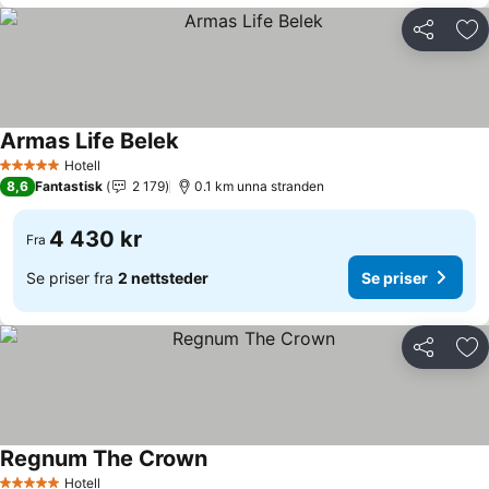
Del
Leg
Armas Life Belek
Hotell
5 Stjerner
8,6
Fantastisk
2 179
0.1 km unna stranden
4 430 kr
Fra
Se priser fra
2 nettsteder
Se priser
Del
Leg
Regnum The Crown
Hotell