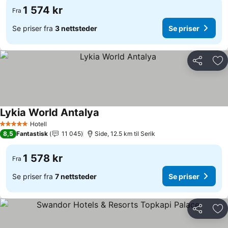
1 574 kr
Fra
Se priser fra
3 nettsteder
Se priser
Del
Leg
Lykia World Antalya
Hotell
5 Stjerner
8,5
Fantastisk
11 045
Side, 12.5 km til Serik
1 578 kr
Fra
Se priser fra
7 nettsteder
Se priser
Del
Leg