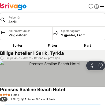
Favoritter
Logg i
Me
Reisemål
Serik
Ankomst/avreise
Gjester og rom
Velg datoer
2 gjester, 1 rom
Sorter
Filtrer
Kart
Billige hoteller i Serik, Tyrkia
Slik påvirkes søkeresultatene av provisjon
Del
Leg
Prenses Sealine Beach Hotel
Hotell
4 Stjerner
7,2
948
Antalya, 9.6 km til Serik