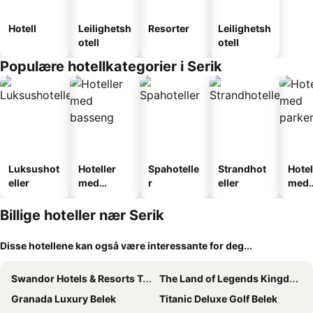
Hotell
Leilighetsh
Resorter
Leilighetsh
otell
otell
Populære hotellkategorier i Serik
Luksushot
Hoteller
Spahotelle
Strandhot
Hotel
eller
med
r
eller
med
basseng
park
Billige hoteller nær Serik
Disse hotellene kan også være interessante for deg...
Swandor Hotels & Resorts Topkapi Palace
The Land of Legends Kingdom
Granada Luxury Belek
Titanic Deluxe Golf Belek