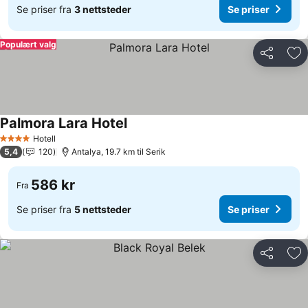
Se priser fra
3 nettsteder
Se priser
Populært valg
Del
Leg
Palmora Lara Hotel
Hotell
4 Stjerner
5,4
120
Antalya, 19.7 km til Serik
586 kr
Fra
Se priser fra
5 nettsteder
Se priser
Del
Leg