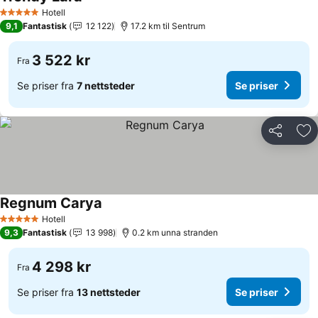
Hotell
5 Stjerner
9,1
Fantastisk
12 122
17.2 km til Sentrum
3 522 kr
Fra
Se priser fra
7 nettsteder
Se priser
Del
Leg
Regnum Carya
Hotell
5 Stjerner
9,3
Fantastisk
13 998
0.2 km unna stranden
4 298 kr
Fra
Se priser fra
13 nettsteder
Se priser