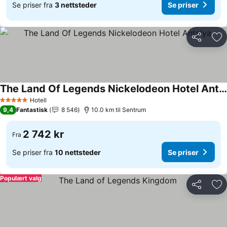
Se priser fra
3 nettsteder
Se priser
Del
Leg
The Land Of Legends Nickelodeon Hotel Antalya
Hotell
5 Stjerner
9,4
Fantastisk
8 546
10.0 km til Sentrum
2 742 kr
Fra
Se priser fra
10 nettsteder
Se priser
Populært valg
Del
Leg