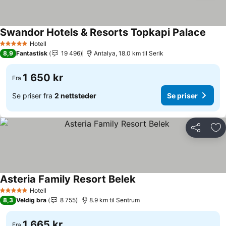
Swandor Hotels & Resorts Topkapi Palace
Hotell
5 Stjerner
8,9
Fantastisk
19 496
Antalya, 18.0 km til Serik
1 650 kr
Fra
Se priser fra
2 nettsteder
Se priser
Del
Leg
Asteria Family Resort Belek
Hotell
5 Stjerner
8,3
Veldig bra
8 755
8.9 km til Sentrum
1 665 kr
Fra