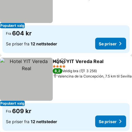
Populært valg
604 kr
Fra
Se priser fra
12 nettsteder
Se priser
Hotel YIT Vereda Real
Del
Legg til i favoritter
4 Stjerner
8,2
Veldig bra
3 256
Valencina de la Concepción, 7.5 km til Sevilla
Populært valg
609 kr
Fra
Se priser fra
12 nettsteder
Se priser