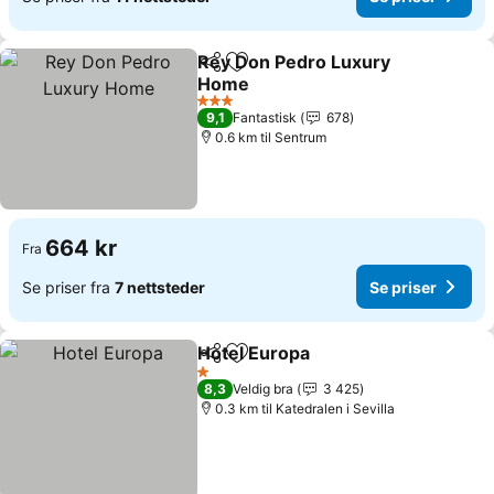
Rey Don Pedro Luxury
Del
Legg til i favoritter
Home
3 Stjerner
9,1
Fantastisk
678
0.6 km til Sentrum
664 kr
Fra
Se priser fra
7 nettsteder
Se priser
Hotel Europa
Del
Legg til i favoritter
1 Stjerner
8,3
Veldig bra
3 425
0.3 km til Katedralen i Sevilla