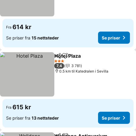
614 kr
Fra
Se priser fra
15 nettsteder
Se priser
Hotel Plaza
Del
Legg til i favoritter
3 Stjerner
7,4
3 781
0.5 km til Katedralen i Sevilla
615 kr
Fra
Se priser fra
13 nettsteder
Se priser