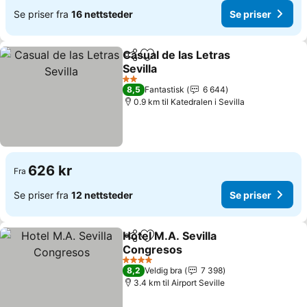
Se priser fra
16 nettsteder
Se priser
Casual de las Letras
Del
Legg til i favoritter
Sevilla
2 Stjerner
8,5
Fantastisk
6 644
0.9 km til Katedralen i Sevilla
626 kr
Fra
Se priser fra
12 nettsteder
Se priser
Hotel M.A. Sevilla
Del
Legg til i favoritter
Congresos
4 Stjerner
8,2
Veldig bra
7 398
3.4 km til Airport Seville