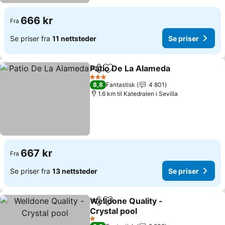
666 kr
Fra
Se priser fra
11 nettsteder
Se priser
Patio De La Alameda
Del
Legg til i favoritter
3 Stjerner
8,8
Fantastisk
4 801
1.6 km til Katedralen i Sevilla
667 kr
Fra
Se priser fra
13 nettsteder
Se priser
Welldone Quality -
Del
Legg til i favoritter
Crystal pool
1 Stjerner