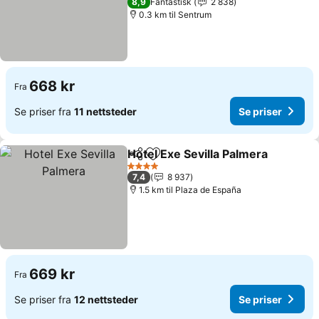
8,9
Fantastisk
2 838
0.3 km til Sentrum
668 kr
Fra
Se priser fra
11 nettsteder
Se priser
Hotel Exe Sevilla Palmera
Del
Legg til i favoritter
4 Stjerner
7,4
8 937
1.5 km til Plaza de España
669 kr
Fra
Se priser fra
12 nettsteder
Se priser