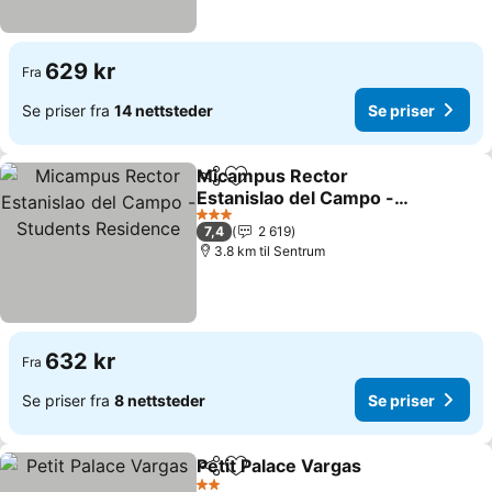
629 kr
Fra
Se priser fra
14 nettsteder
Se priser
Micampus Rector
Del
Legg til i favoritter
Estanislao del Campo -
Students Residence
3 Stjerner
7,4
2 619
3.8 km til Sentrum
632 kr
Fra
Se priser fra
8 nettsteder
Se priser
Petit Palace Vargas
Del
Legg til i favoritter