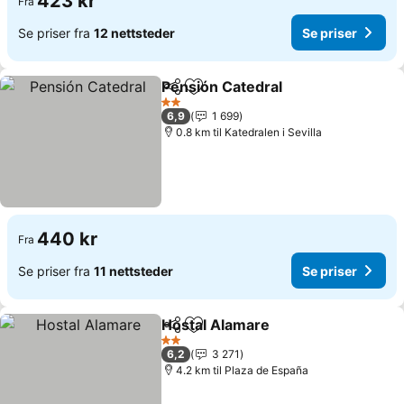
423 kr
Fra
Se priser fra
12 nettsteder
Se priser
Pensión Catedral
Del
Legg til i favoritter
2 Stjerner
6,9
1 699
0.8 km til Katedralen i Sevilla
440 kr
Fra
Se priser fra
11 nettsteder
Se priser
Hostal Alamare
Del
Legg til i favoritter
2 Stjerner
6,2
3 271
4.2 km til Plaza de España