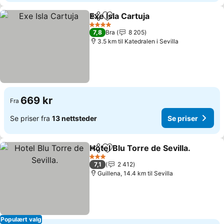
Exe Isla Cartuja
Del
Legg til i favoritter
4 Stjerner
7,8
Bra
8 205
3.5 km til Katedralen i Sevilla
669 kr
Fra
Se priser fra
13 nettsteder
Se priser
Hotel Blu Torre de Sevilla.
Del
Legg til i favoritter
3 Stjerner
7,1
2 412
Guillena, 14.4 km til Sevilla
Populært valg