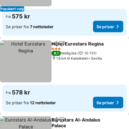
Populært valg
575 kr
Fra
Se priser fra
7 nettsteder
Se priser
Hotel Eurostars Regina
Del
Legg til i favoritter
3 Stjerner
8,1
Veldig bra
10 731
1.6 km til Katedralen i Sevilla
578 kr
Fra
Se priser fra
12 nettsteder
Se priser
Eurostars Al-Andalus
Del
Legg til i favoritter
Palace