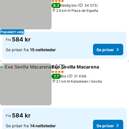
4 Stjerner
8,3
Veldig bra
34 373
2.6 km til Plaza de España
Populært valg
584 kr
Fra
Se priser fra
15 nettsteder
Se priser
Exe Sevilla Macarena
Del
Legg til i favoritter
4 Stjerner
7,7
Bra
21 439
2.1 km til Katedralen i Sevilla
584 kr
Fra
Se priser fra
14 nettsteder
Se priser