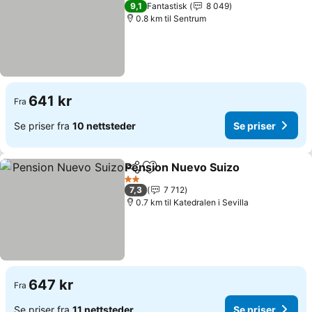
2 Stjerner
9,1
Fantastisk
8 049
0.8 km til Sentrum
641 kr
Fra
Se priser fra
10 nettsteder
Se priser
Pension Nuevo Suizo
Del
Legg til i favoritter
2 Stjerner
7,3
7 712
0.7 km til Katedralen i Sevilla
647 kr
Fra
Se priser fra
11 nettsteder
Se priser