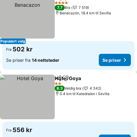
Del
Legg til i favoritter
4 Stjerner
7,7
Bra
7 519
Benacazón, 18.4 km til Sevilla
Populært valg
502 kr
Fra
Se priser fra
14 nettsteder
Se priser
Hotel Goya
Del
Legg til i favoritter
2 Stjerner
8,3
Veldig bra
4 342
0.4 km til Katedralen i Sevilla
556 kr
Fra