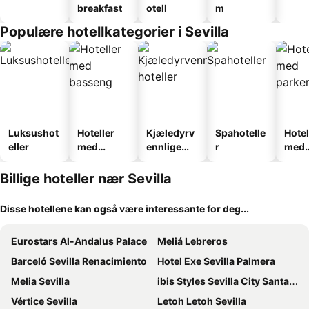
breakfast
otell
m
Populære hotellkategorier i Sevilla
Luksushot
Hoteller
Kjæledyrv
Spahotelle
Hotel
eller
med
ennlige
r
med
basseng
hoteller
park
Billige hoteller nær Sevilla
Disse hotellene kan også være interessante for deg...
Eurostars Al-Andalus Palace
Meliá Lebreros
Barceló Sevilla Renacimiento
Hotel Exe Sevilla Palmera
Melia Sevilla
ibis Styles Sevilla City Santa Justa
Vértice Sevilla
Letoh Letoh Sevilla