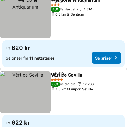
Welldone Antiquarium
Del
Legg til i favoritter
3 Stjerner
8,9
Fantastisk
1 814
0.8 km til Sentrum
620 kr
Fra
Se priser fra
11 nettsteder
Se priser
Vértice Sevilla
Del
Legg til i favoritter
4 Stjerner
8,3
Veldig bra
12 266
4.3 km til Airport Seville
622 kr
Fra