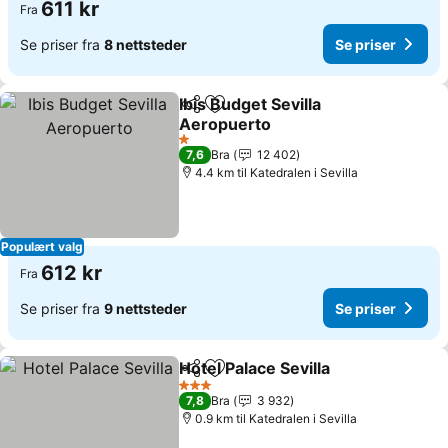
611 kr
Fra
Se priser fra
8 nettsteder
Se priser
Ibis Budget Sevilla
Del
Legg til i favoritter
Aeropuerto
1 Stjerner
7,6
Bra
12 402
4.4 km til Katedralen i Sevilla
Populært valg
612 kr
Fra
Se priser fra
9 nettsteder
Se priser
Hotel Palace Sevilla
Del
Legg til i favoritter
3 Stjerner
7,8
Bra
3 932
0.9 km til Katedralen i Sevilla