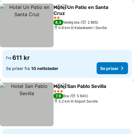
Hotel Un Patio en Santa
Del
Legg til i favoritter
Cruz
2 Stjerner
8,3
Veldig bra
2 865
0.6 km til Katedralen i Sevilla
611 kr
Fra
Se priser fra
10 nettsteder
Se priser
Hotel San Pablo Sevilla
Del
Legg til i favoritter
3 Stjerner
7,9
Bra
5 640
3.2 km til Airport Seville