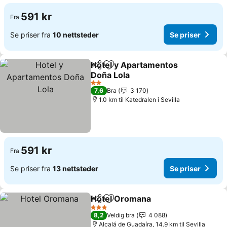
591 kr
Fra
Se priser fra
10 nettsteder
Se priser
Hotel y Apartamentos
Del
Legg til i favoritter
Doña Lola
2 Stjerner
7,6
Bra
3 170
1.0 km til Katedralen i Sevilla
591 kr
Fra
Se priser fra
13 nettsteder
Se priser
Hotel Oromana
Del
Legg til i favoritter
3 Stjerner
8,2
Veldig bra
4 088
Alcalá de Guadaíra, 14.9 km til Sevilla