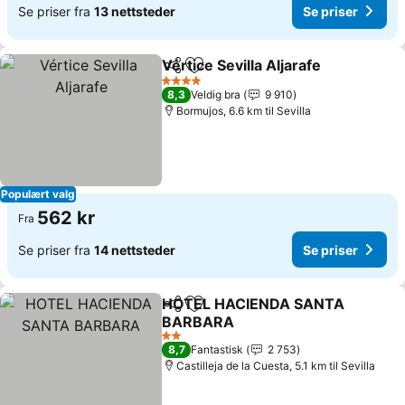
Se priser fra
13 nettsteder
Se priser
Vértice Sevilla Aljarafe
Del
Legg til i favoritter
4 Stjerner
8,3
Veldig bra
9 910
Bormujos, 6.6 km til Sevilla
Populært valg
562 kr
Fra
Se priser fra
14 nettsteder
Se priser
HOTEL HACIENDA SANTA
Del
Legg til i favoritter
BARBARA
2 Stjerner
8,7
Fantastisk
2 753
Castilleja de la Cuesta, 5.1 km til Sevilla