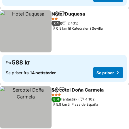
Hotel Duquesa
Del
Legg til i favoritter
2 Stjerner
7,4
2 435
0.9 km til Katedralen i Sevilla
588 kr
Fra
Se priser fra
14 nettsteder
Se priser
Sercotel Doña Carmela
Del
Legg til i favoritter
3 Stjerner
8,4
Fantastisk
4 102
5.8 km til Plaza de España