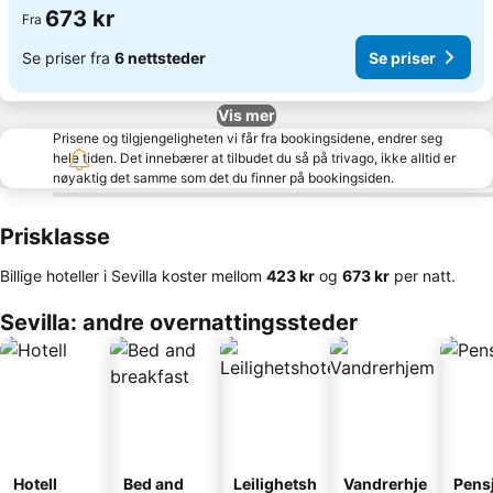
673 kr
Fra
Se priser fra
6 nettsteder
Se priser
Vis mer
Prisene og tilgjengeligheten vi får fra bookingsidene, endrer seg
hele tiden. Det innebærer at tilbudet du så på trivago, ikke alltid er
nøyaktig det samme som det du finner på bookingsiden.
Prisklasse
Billige hoteller i Sevilla koster mellom
‎423 kr
og
‎673 kr
per natt.
Sevilla: andre overnattingssteder
Hotell
Bed and
Leilighetsh
Vandrerhje
Pens