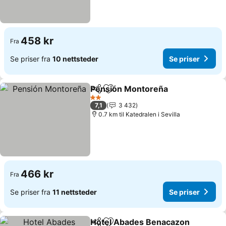
458 kr
Fra
Se priser fra
10 nettsteder
Se priser
Pensión Montoreña
Del
Legg til i favoritter
2 Stjerner
7,1
3 432
0.7 km til Katedralen i Sevilla
466 kr
Fra
Se priser fra
11 nettsteder
Se priser
Hotel Abades Benacazon