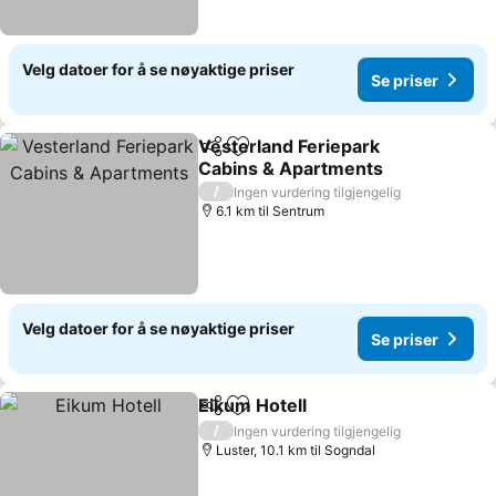
Velg datoer for å se nøyaktige priser
Se priser
Vesterland Feriepark
Del
Legg til i favoritter
Cabins & Apartments
Se priser
/
Ingen vurdering tilgjengelig
6.1 km til Sentrum
Velg datoer for å se nøyaktige priser
Se priser
Eikum Hotell
Del
Legg til i favoritter
Se priser
/
Ingen vurdering tilgjengelig
Luster, 10.1 km til Sogndal