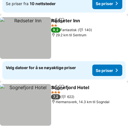
Se priser fra
10 nettsteder
Se priser
Rødseter Inn
Del
Legg til i favoritter
Se priser
2 Stjerner
9,2
Fantastisk
140
29.2 km til Sentrum
Velg datoer for å se nøyaktige priser
Se priser
Sognefjord Hotel
Del
Legg til i favoritter
Se priser
3 Stjerner
7,2
622
Hermansverk, 14.3 km til Sogndal