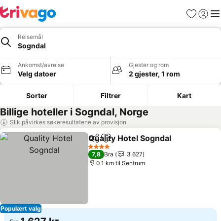
Favoritter
Logg i
Me
Reisemål
Sogndal
Ankomst/avreise
Gjester og rom
Velg datoer
2 gjester, 1 rom
Sorter
Filtrer
Kart
Billige hoteller i Sogndal, Norge
Slik påvirkes søkeresultatene av provisjon
Quality Hotel Sogndal
Del
Legg til i favoritter
Se pr
4 Stjerner
7,8
Bra
3 627
0.1 km til Sentrum
Populært valg