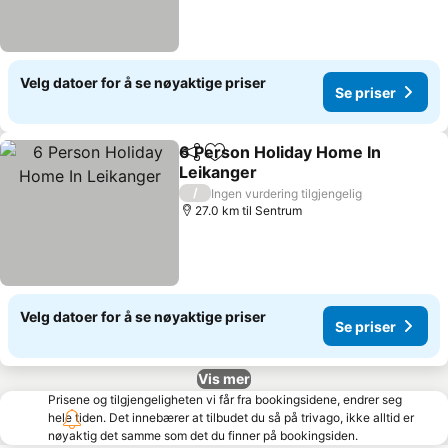
Velg datoer for å se nøyaktige priser
Se priser
6 Person Holiday Home In
Del
Legg til i favoritter
Leikanger
Se priser
/
Ingen vurdering tilgjengelig
27.0 km til Sentrum
Velg datoer for å se nøyaktige priser
Se priser
Vis mer
Prisene og tilgjengeligheten vi får fra bookingsidene, endrer seg
hele tiden. Det innebærer at tilbudet du så på trivago, ikke alltid er
nøyaktig det samme som det du finner på bookingsiden.