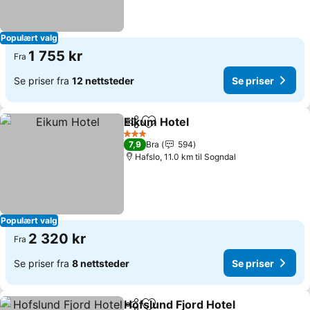
Populært valg
1 755 kr
Fra
Se priser fra
12 nettsteder
Se priser
Eikum Hotel
Del
Legg til i favoritter
Se priser
3 Stjerner
7,9
Bra
594
Hafslo, 11.0 km til Sogndal
Populært valg
2 320 kr
Fra
Se priser fra
8 nettsteder
Se priser
Hofslund Fjord Hotel