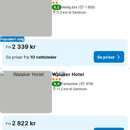
Del
Legg til i favoritter
Se pri
2 Stjerner
8,2
Veldig bra
1 655
0.5 km til Sentrum
Populært valg
2 339 kr
Fra
Se priser fra
10 nettsteder
Se priser
Walaker Hotel
Del
Legg til i favoritter
Se priser
3 Stjerner
9,4
Fantastisk
976
11.2 km til Sentrum
2 822 kr
Fra