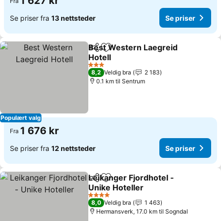
1 627 kr
Fra
Se priser fra
13 nettsteder
Se priser
Best Western Laegreid
Del
Legg til i favoritter
Hotell
Se priser
3 Stjerner
8,2
Veldig bra
2 183
0.1 km til Sentrum
Populært valg
1 676 kr
Fra
Se priser fra
12 nettsteder
Se priser
Leikanger Fjordhotel -
Del
Legg til i favoritter
Unike Hoteller
Se priser
4 Stjerner
8,0
Veldig bra
1 463
Hermansverk, 17.0 km til Sogndal