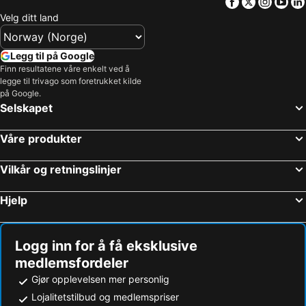
Facebook
Twitter
Insta
Yo
Velg ditt land
Legg til på Google
Finn resultatene våre enkelt ved å
legge til trivago som foretrukket kilde
på Google.
Selskapet
Våre produkter
Vilkår og retningslinjer
Hjelp
Logg inn for å få eksklusive
medlemsfordeler
Gjør opplevelsen mer personlig
Lojalitetstilbud og medlemspriser