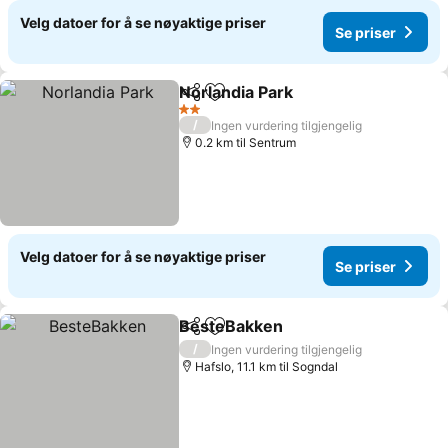
Velg datoer for å se nøyaktige priser
Se priser
Norlandia Park
Del
Legg til i favoritter
Se priser
2 Stjerner
/
Ingen vurdering tilgjengelig
0.2 km til Sentrum
Velg datoer for å se nøyaktige priser
Se priser
BesteBakken
Del
Legg til i favoritter
Se priser
/
Ingen vurdering tilgjengelig
Hafslo, 11.1 km til Sogndal