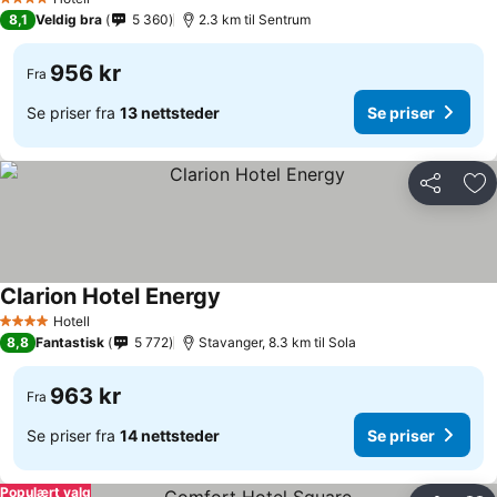
4 Stjerner
8,1
Veldig bra
5 360
2.3 km til Sentrum
956 kr
Fra
Se priser fra
13 nettsteder
Se priser
Del
Leg
Clarion Hotel Energy
Hotell
4 Stjerner
8,8
Fantastisk
5 772
Stavanger, 8.3 km til Sola
963 kr
Fra
Se priser fra
14 nettsteder
Se priser
Populært valg