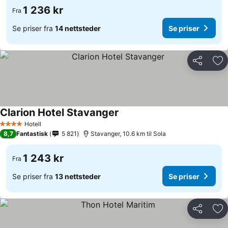
1 236 kr
Fra
Se priser fra
14 nettsteder
Se priser
Del
Leg
Clarion Hotel Stavanger
Hotell
4 Stjerner
8,7
Fantastisk
5 821
Stavanger, 10.6 km til Sola
1 243 kr
Fra
Se priser fra
13 nettsteder
Se priser
Del
Leg