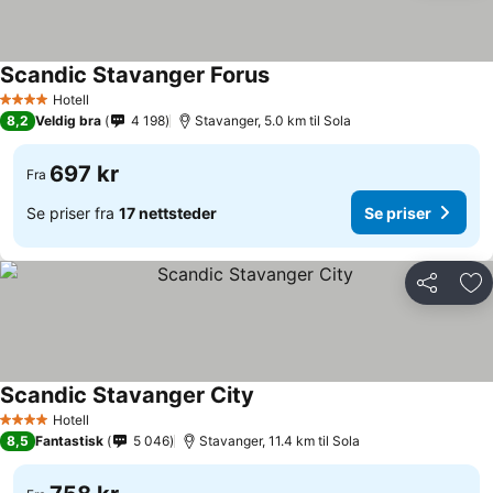
Scandic Stavanger Forus
Hotell
4 Stjerner
8,2
Veldig bra
4 198
Stavanger, 5.0 km til Sola
697 kr
Fra
Se priser fra
17 nettsteder
Se priser
Del
Leg
Scandic Stavanger City
Hotell
4 Stjerner
8,5
Fantastisk
5 046
Stavanger, 11.4 km til Sola