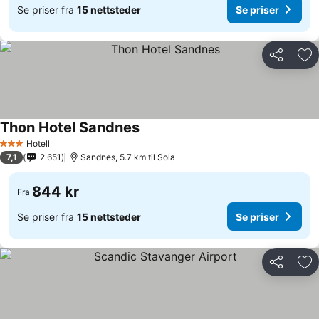
Se priser fra
15 nettsteder
Se priser
Del
Leg
Thon Hotel Sandnes
Hotell
3 Stjerner
7,1
2 651
Sandnes, 5.7 km til Sola
844 kr
Fra
Se priser fra
15 nettsteder
Se priser
Del
Leg