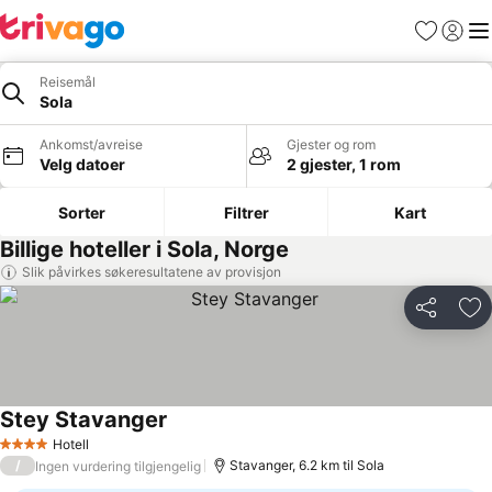
Favoritter
Logg i
Me
Reisemål
Sola
Ankomst/avreise
Gjester og rom
Velg datoer
2 gjester, 1 rom
Sorter
Filtrer
Kart
Billige hoteller i Sola, Norge
Slik påvirkes søkeresultatene av provisjon
Del
Leg
Stey Stavanger
Hotell
4 Stjerner
/
Stavanger, 6.2 km til Sola
Ingen vurdering tilgjengelig