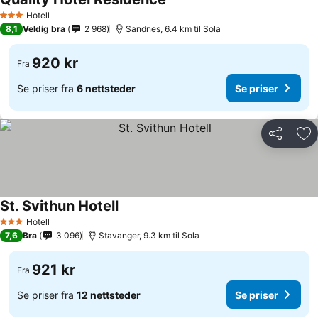
Hotell
3 Stjerner
8,1
Veldig bra
2 968
Sandnes, 6.4 km til Sola
920 kr
Fra
Se priser fra
6 nettsteder
Se priser
Del
Leg
St. Svithun Hotell
Hotell
3 Stjerner
7,6
Bra
3 096
Stavanger, 9.3 km til Sola
921 kr
Fra
Se priser fra
12 nettsteder
Se priser