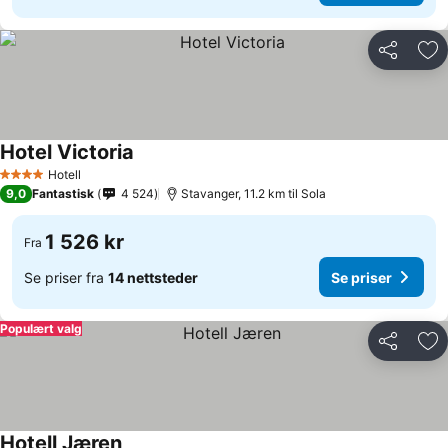
Del
Leg
Hotel Victoria
Hotell
4 Stjerner
9,0
Fantastisk
4 524
Stavanger, 11.2 km til Sola
1 526 kr
Fra
Se priser fra
14 nettsteder
Se priser
Populært valg
Del
Leg
Hotell Jæren