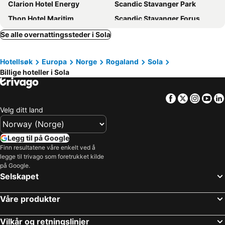
Clarion Hotel Energy
Scandic Stavanger Park
Thon Hotel Maritim
Scandic Stavanger Forus
Home Hotel Skagen Brygge
Thon Hotel Stavanger Forum
Se alle overnattingssteder i Sola
Best Western Hotel Sverre
Thon Hotel Sandnes
Hotellsøk
Europa
Norge
Rogaland
Sola
Hotel Victoria
Smarthotel Forus
Billige hoteller i Sola
Havly Hotell
Thon Hotel Stavanger
Clarion Hotel Stavanger
Scandic Stavanger Airport
Facebook
Twitter
Insta
Yo
Quality Hotel Residence
Bryne Hotell
Velg ditt land
GamlaVærket Gjæstgiveri og Tracteringssted
Ydalir Hotel
Quality Airport Hotel Stavanger
Hotell Jæren
Legg til på Google
Finn resultatene våre enkelt ved å
Bjørvika Apartments - Sirkus Renaa
The Villa Self Check-In Boutique Hotel
legge til trivago som foretrukket kilde
Clarion Hotel Air
Kronen Gaard Hotel
på Google.
Selskapet
Quality Hotel Pond
Hummeren Hotel
Eilert Smith Hotel
Central Guest House
Våre produkter
Stavanger Small Apartments - City Centre
Jaeren L
Vilkår og retningslinjer
Stey Stavanger
Hinna Paradise