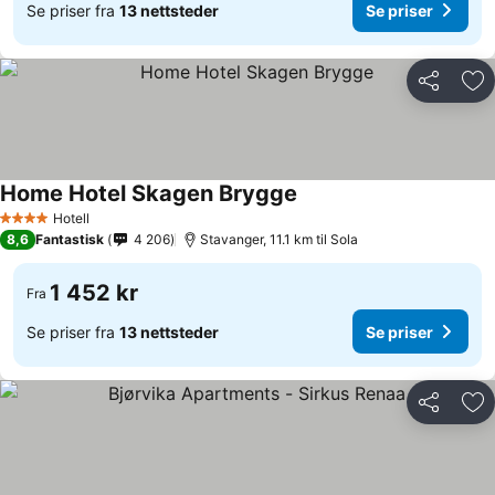
Se priser fra
13 nettsteder
Se priser
Del
Leg
Home Hotel Skagen Brygge
Hotell
4 Stjerner
8,6
Fantastisk
4 206
Stavanger, 11.1 km til Sola
1 452 kr
Fra
Se priser fra
13 nettsteder
Se priser
Del
Leg