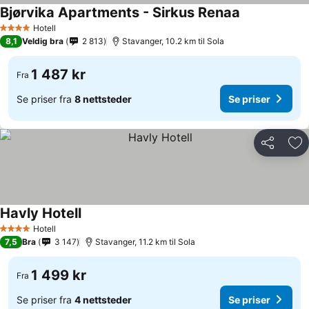
Bjørvika Apartments - Sirkus Renaa
Hotell
4 Stjerner
8,1
Veldig bra
2 813
Stavanger, 10.2 km til Sola
1 487 kr
Fra
Se priser fra
8 nettsteder
Se priser
Del
Leg
Havly Hotell
Hotell
4 Stjerner
7,5
Bra
3 147
Stavanger, 11.2 km til Sola
1 499 kr
Fra
Se priser fra
4 nettsteder
Se priser