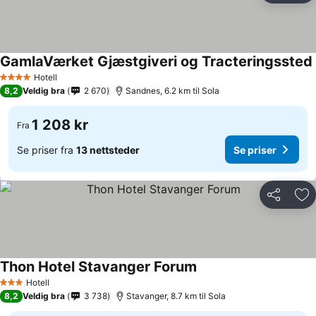
GamlaVærket Gjæstgiveri og Tracteringssted
Hotell
4 Stjerner
8,2
Veldig bra
2 670
Sandnes, 6.2 km til Sola
1 208 kr
Fra
Se priser fra
13 nettsteder
Se priser
Del
Leg
Thon Hotel Stavanger Forum
Hotell
3 Stjerner
8,2
Veldig bra
3 738
Stavanger, 8.7 km til Sola