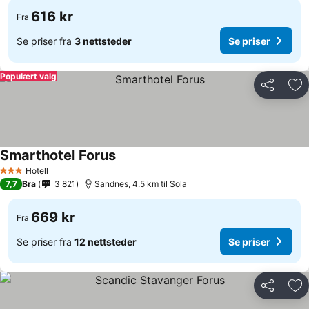
616 kr
Fra
Se priser fra
3 nettsteder
Se priser
Populært valg
Del
Leg
Smarthotel Forus
Hotell
3 Stjerner
7,7
Bra
3 821
Sandnes, 4.5 km til Sola
669 kr
Fra
Se priser fra
12 nettsteder
Se priser
Del
Leg