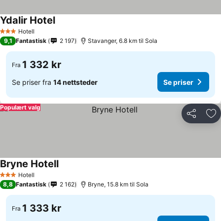
Ydalir Hotel
Hotell
3 Stjerner
9,1
Fantastisk
2 197
Stavanger, 6.8 km til Sola
1 332 kr
Fra
Se priser fra
14 nettsteder
Se priser
Populært valg
Del
Leg
Bryne Hotell
Hotell
3 Stjerner
8,8
Fantastisk
2 162
Bryne, 15.8 km til Sola
1 333 kr
Fra