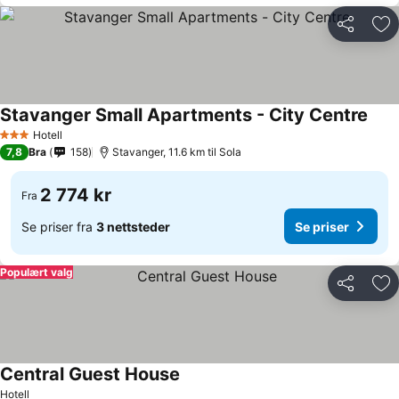
Del
Leg
Stavanger Small Apartments - City Centre
Hotell
3 Stjerner
7,8
Bra
158
Stavanger, 11.6 km til Sola
2 774 kr
Fra
Se priser fra
3 nettsteder
Se priser
Populært valg
Del
Leg
Central Guest House
Hotell