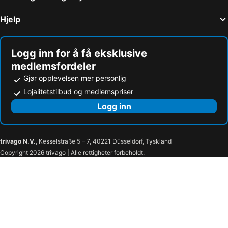
Moxy Stavanger
Staysville - Kong Carls Gate
Hjelp
Myhregaarden
Appartment Bergen, Skansen
Bnb Central Apartment 4stavanger @berti(2rooms)
Logg inn for å få eksklusive
medlemsfordeler
Gjør opplevelsen mer personlig
Lojalitetstilbud og medlemspriser
Logg inn
trivago N.V.
, Kesselstraße 5 – 7, 40221 Düsseldorf, Tyskland
Copyright 2026 trivago | Alle rettigheter forbeholdt.