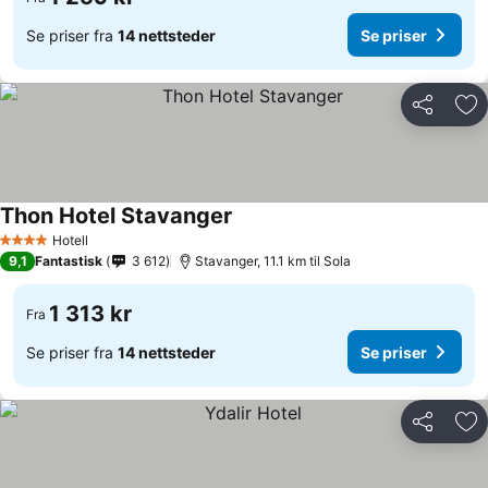
Se priser fra
14 nettsteder
Se priser
Del
Leg
Thon Hotel Stavanger
Hotell
4 Stjerner
9,1
Fantastisk
3 612
Stavanger, 11.1 km til Sola
1 313 kr
Fra
Se priser fra
14 nettsteder
Se priser
Del
Leg