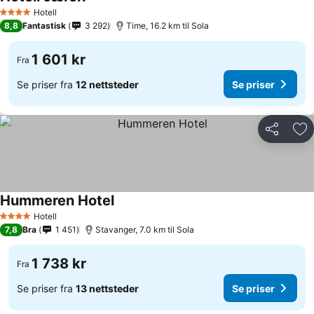
Hotell
4 Stjerner
8,8
Fantastisk
3 292
Time, 16.2 km til Sola
1 601 kr
Fra
Se priser fra
12 nettsteder
Se priser
Del
Leg
Hummeren Hotel
Hotell
4 Stjerner
7,8
Bra
1 451
Stavanger, 7.0 km til Sola
1 738 kr
Fra
Se priser fra
13 nettsteder
Se priser