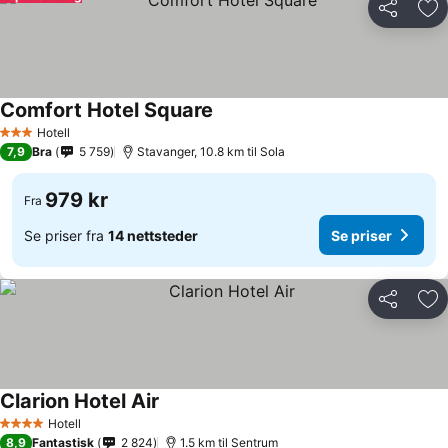
Del
Leg
Comfort Hotel Square
Hotell
3 Stjerner
7,9
Bra
5 759
Stavanger, 10.8 km til Sola
979 kr
Fra
Se priser fra
14 nettsteder
Se priser
Del
Leg
Clarion Hotel Air
Hotell
4 Stjerner
8,9
Fantastisk
2 824
1.5 km til Sentrum