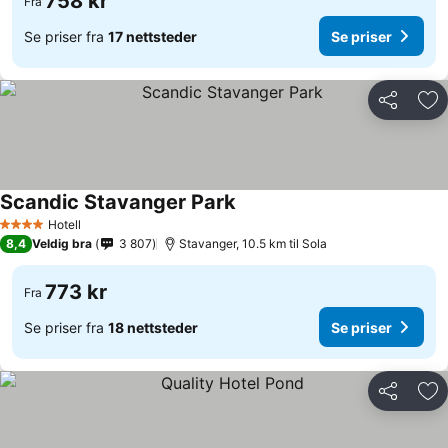
758 kr
Fra
Se priser fra
17 nettsteder
Se priser
Del
Leg
Scandic Stavanger Park
Hotell
4 Stjerner
8,4
Veldig bra
3 807
Stavanger, 10.5 km til Sola
773 kr
Fra
Se priser fra
18 nettsteder
Se priser
Del
Leg