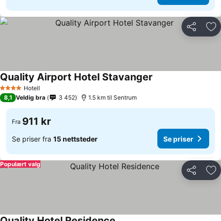
Del
Leg
Quality Airport Hotel Stavanger
Hotell
4 Stjerner
8,1
Veldig bra
3 452
1.5 km til Sentrum
911 kr
Fra
Se priser fra
15 nettsteder
Se priser
Populært valg
Del
Leg
Quality Hotel Residence