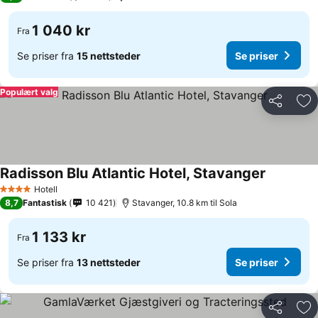
1 040 kr
Fra
Se priser fra
15 nettsteder
Se priser
Populært valg
Del
Leg
Radisson Blu Atlantic Hotel, Stavanger
Hotell
4 Stjerner
8,7
Fantastisk
10 421
Stavanger, 10.8 km til Sola
1 133 kr
Fra
Se priser fra
13 nettsteder
Se priser
Del
Leg