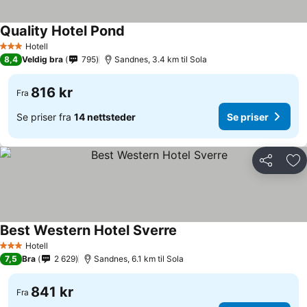
Quality Hotel Pond
Hotell
3 Stjerner
8,4
Veldig bra
795
Sandnes, 3.4 km til Sola
816 kr
Fra
Se priser fra
14 nettsteder
Se priser
Del
Leg
Best Western Hotel Sverre
Hotell
3 Stjerner
7,5
Bra
2 629
Sandnes, 6.1 km til Sola
841 kr
Fra