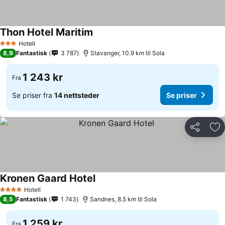
Thon Hotel Maritim
Hotell
3 Stjerner
8,9
Fantastisk
3 787
Stavanger, 10.9 km til Sola
1 243 kr
Fra
Se priser fra
14 nettsteder
Se priser
Del
Leg
Kronen Gaard Hotel
Hotell
4 Stjerner
8,5
Fantastisk
1 743
Sandnes, 8.5 km til Sola
1 259 kr
Fra