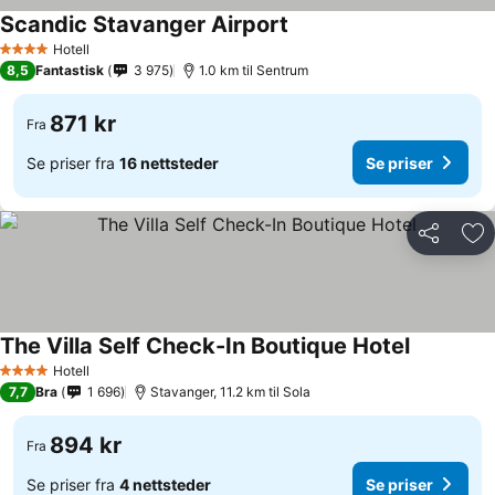
Scandic Stavanger Airport
Hotell
4 Stjerner
8,5
Fantastisk
3 975
1.0 km til Sentrum
871 kr
Fra
Se priser fra
16 nettsteder
Se priser
Del
Leg
The Villa Self Check-In Boutique Hotel
Hotell
4 Stjerner
7,7
Bra
1 696
Stavanger, 11.2 km til Sola
894 kr
Fra
Se priser fra
4 nettsteder
Se priser