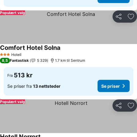
Populært valg
Del
Leg
Comfort Hotel Solna
Se priser
Hotell
3 Stjerner
8,5
Fantastisk
5 329
1.7 km til Sentrum
513 kr
Fra
Se priser fra
13 nettsteder
Se priser
Populært valg
Del
Leg
Hotell Norrort