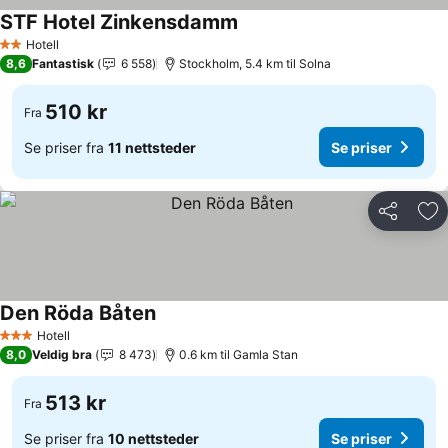
STF Hotel Zinkensdamm
Se priser
Hotell
2 Stjerner
8,6
Fantastisk
6 558
Stockholm, 5.4 km til Solna
510 kr
Fra
Se priser fra
11 nettsteder
Se priser
Del
Leg
Den Röda Båten
Se priser
Hotell
3 Stjerner
8,0
Veldig bra
8 473
0.6 km til Gamla Stan
513 kr
Fra
Se priser fra
10 nettsteder
Se priser