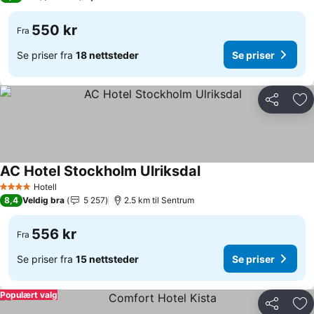
550 kr
Fra
Se priser fra
18 nettsteder
Se priser
Del
Leg
AC Hotel Stockholm Ulriksdal
Se priser
Hotell
4 Stjerner
8,4
Veldig bra
5 257
2.5 km til Sentrum
556 kr
Fra
Se priser fra
15 nettsteder
Se priser
Populært valg
Del
Leg