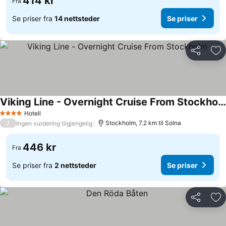
414 kr
Fra
Se priser fra
14 nettsteder
Se priser
Del
Leg
Viking Line - Overnight Cruise From Stockholm
Se priser
Hotell
4 Stjerner
/
Stockholm, 7.2 km til Solna
Ingen vurdering tilgjengelig
446 kr
Fra
Se priser fra
2 nettsteder
Se priser
Del
Leg