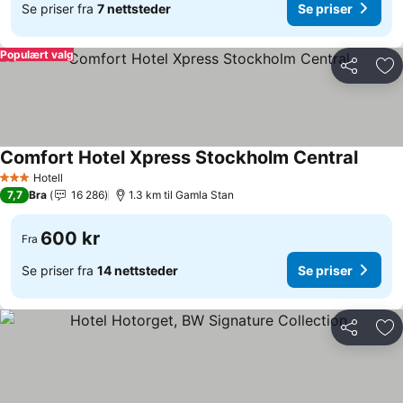
Se priser fra
7 nettsteder
Se priser
Populært valg
Del
Leg
Comfort Hotel Xpress Stockholm Central
Se pri
Hotell
3 Stjerner
7,7
Bra
16 286
1.3 km til Gamla Stan
600 kr
Fra
Se priser fra
14 nettsteder
Se priser
Del
Leg