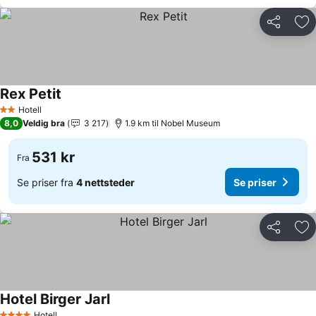
Del
Leg
Rex Petit
Se priser
Hotell
2 Stjerner
8,0
Veldig bra
3 217
1.9 km til Nobel Museum
531 kr
Fra
Se priser fra
4 nettsteder
Se priser
Del
Leg
Hotel Birger Jarl
Se priser
Hotell