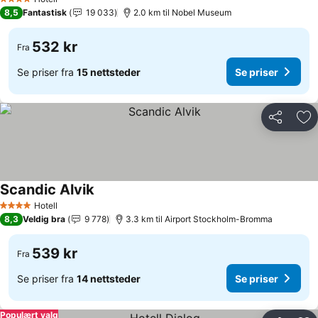
4 Stjerner
8,5
Fantastisk
19 033
2.0 km til Nobel Museum
532 kr
Fra
Se priser fra
15 nettsteder
Se priser
Del
Leg
Scandic Alvik
Se priser
Hotell
4 Stjerner
8,3
Veldig bra
9 778
3.3 km til Airport Stockholm-Bromma
539 kr
Fra
Se priser fra
14 nettsteder
Se priser
Populært valg