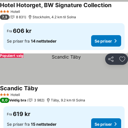
Hotel Hotorget, BW Signature Collection
Se pris
Hotell
3 Stjerner
7,3
8 831
Stockholm, 4.2 km til Solna
606 kr
Fra
Se priser fra
14 nettsteder
Se priser
Populært valg
Del
Leg
Scandic Täby
Se priser
Hotell
3 Stjerner
8,0
Veldig bra
3 982
Täby, 9.2 km til Solna
619 kr
Fra
Se priser fra
15 nettsteder
Se priser