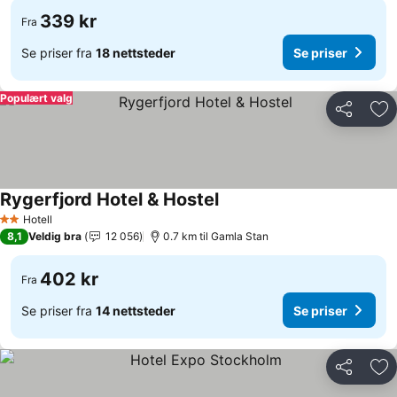
339 kr
Fra
Se priser fra
18 nettsteder
Se priser
Populært valg
Del
Leg
Rygerfjord Hotel & Hostel
Se priser
Hotell
2 Stjerner
8,1
Veldig bra
12 056
0.7 km til Gamla Stan
402 kr
Fra
Se priser fra
14 nettsteder
Se priser
Del
Leg