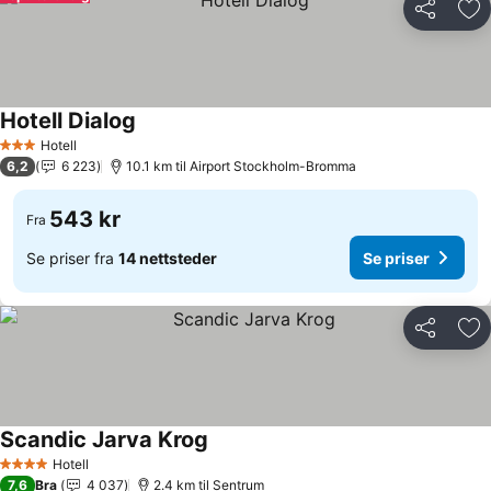
Del
Leg
Hotell Dialog
Se priser
Hotell
3 Stjerner
6,2
6 223
10.1 km til Airport Stockholm-Bromma
543 kr
Fra
Se priser fra
14 nettsteder
Se priser
Del
Leg
Scandic Jarva Krog
Se priser
Hotell
4 Stjerner
7,6
Bra
4 037
2.4 km til Sentrum