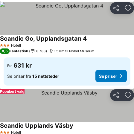
Del
Leg
Scandic Go, Upplandsgatan 4
Se priser
Hotell
3 Stjerner
8,5
Fantastisk
8 783
1.5 km til Nobel Museum
631 kr
Fra
Se priser fra
15 nettsteder
Se priser
Populært valg
Del
Leg
Scandic Upplands Väsby
Se priser
Hotell