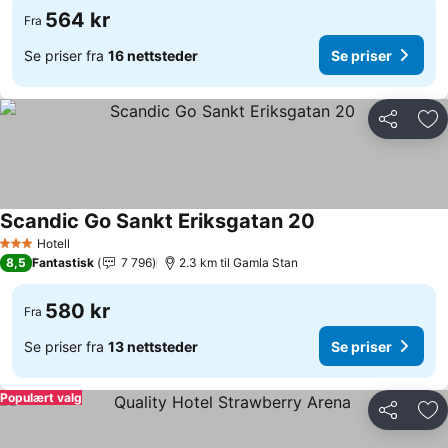
564 kr
Fra
Se priser fra
16 nettsteder
Se priser
Del
Leg
Scandic Go Sankt Eriksgatan 20
Se priser
Hotell
3 Stjerner
8,5
Fantastisk
7 796
2.3 km til Gamla Stan
580 kr
Fra
Se priser fra
13 nettsteder
Se priser
Populært valg
Del
Leg