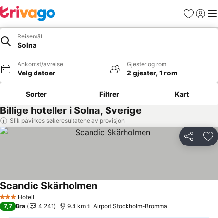
Favoritter
Logg i
Me
Reisemål
Solna
Ankomst/avreise
Gjester og rom
Velg datoer
2 gjester, 1 rom
Sorter
Filtrer
Kart
Billige hoteller i Solna, Sverige
Slik påvirkes søkeresultatene av provisjon
Del
Leg
Scandic Skärholmen
Se priser
Hotell
3 Stjerner
7,7
Bra
4 241
9.4 km til Airport Stockholm-Bromma