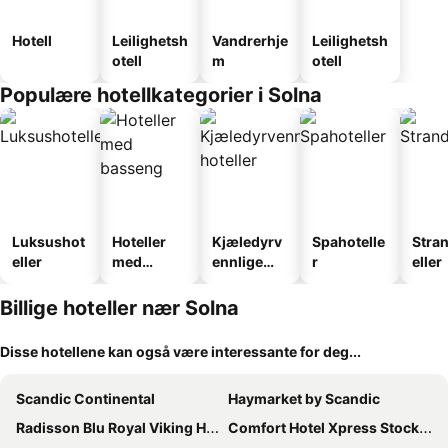
Hotell
Leilighetsh
Vandrerhje
Leilighetsh
otell
m
otell
Populære hotellkategorier i Solna
Luksushot
Hoteller
Kjæledyrv
Spahotelle
Stra
eller
med
ennlige
r
eller
basseng
hoteller
Billige hoteller nær Solna
Disse hotellene kan også være interessante for deg...
Scandic Continental
Haymarket by Scandic
Radisson Blu Royal Viking Hotel, Stockholm
Comfort Hotel Xpress Stockholm Central