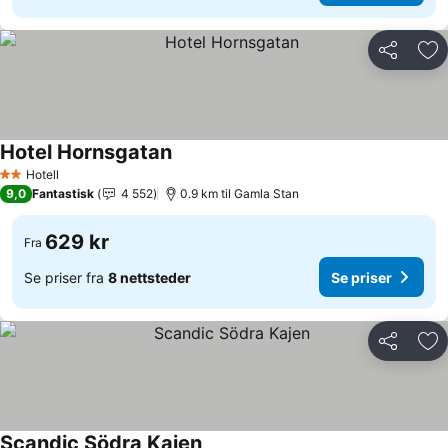
Del
Leg
Hotel Hornsgatan
Se priser
Hotell
2 Stjerner
9,0
Fantastisk
4 552
0.9 km til Gamla Stan
629 kr
Fra
Se priser fra
8 nettsteder
Se priser
Del
Leg
Scandic Södra Kajen