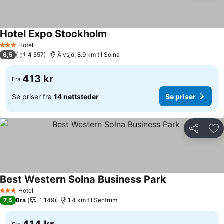
Hotel Expo Stockholm
Se priser
Hotell
3 Stjerner
6,5
4 557
Älvsjö, 8.9 km til Solna
413 kr
Fra
Se priser fra
14 nettsteder
Se priser
Del
Leg
Best Western Solna Business Park
Se priser
Hotell
3 Stjerner
7,5
Bra
1 149
1.4 km til Sentrum