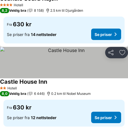
Se priser
Hotell
4 Stjerner
8,2
Veldig bra
8 158
2.5 km til Djurgården
630 kr
Fra
Se priser fra
14 nettsteder
Se priser
Del
Leg
Castle House Inn
Se priser
Hotell
2 Stjerner
8,0
Veldig bra
6 446
0.2 km til Nobel Museum
630 kr
Fra
Se priser fra
12 nettsteder
Se priser