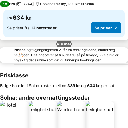
3 Stjerner
7,8
Bra
3 244
Upplands Väsby, 18.0 km til Solna
634 kr
Fra
Se priser fra
12 nettsteder
Se priser
Vis mer
Prisene og tilgjengeligheten vi får fra bookingsidene, endrer seg
hele tiden. Det innebærer at tilbudet du så på trivago, ikke alltid er
nøyaktig det samme som det du finner på bookingsiden.
Prisklasse
Billige hoteller i Solna koster mellom
‎339 kr
og
‎634 kr
per natt.
Solna: andre overnattingssteder