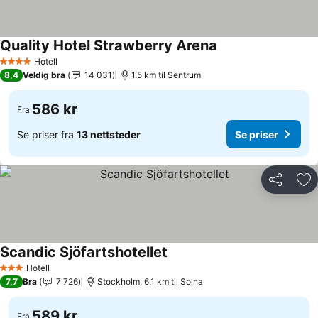
Quality Hotel Strawberry Arena
Se priser
Hotell
4 Stjerner
8,4
Veldig bra
14 031
1.5 km til Sentrum
586 kr
Fra
Se priser fra
13 nettsteder
Se priser
Del
Leg
Scandic Sjöfartshotellet
Se priser
Hotell
3 Stjerner
7,7
Bra
7 726
Stockholm, 6.1 km til Solna
589 kr
Fra