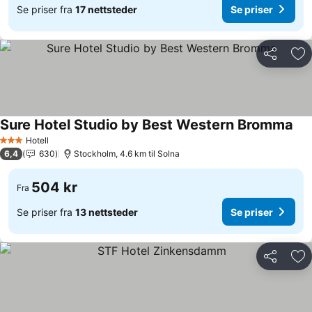
Se priser fra
17 nettsteder
Se priser
Del
Leg
Sure Hotel Studio by Best Western Bromma
Se 
Hotell
3 Stjerner
6,4
630
Stockholm, 4.6 km til Solna
504 kr
Fra
Se priser fra
13 nettsteder
Se priser
Del
Leg