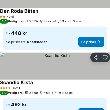
Den Röda Båten
Se priser
Hotell
2 Stjerner
8,0
Veldig bra
5 875
Stockholm, 5.3 km til Solna
448 kr
Fra
Se priser fra
4 nettsteder
Se priser
Del
Leg
Scandic Kista
Se priser
Hotell
4 Stjerner
8,0
Veldig bra
2 868
Kista, 5.7 km til Solna
492 kr
Fra