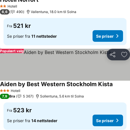
Se priser
Hotell
2 Stjerner
6,6
490
Vallentuna, 18.0 km til Solna
521 kr
Fra
Se priser fra
11 nettsteder
Se priser
Populært valg
Del
Leg
Aiden by Best Western Stockholm Kista
Se prise
Hotell
3 Stjerner
7,9
Bra
5 367
Sollentuna, 5.6 km til Solna
523 kr
Fra
Se priser fra
14 nettsteder
Se priser