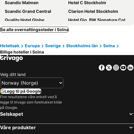
Scandic Malmen
Hotel C Stockholm
Scandic Grand Central
Clarion Hotel Stockholm
Quality Hotel Globe
Hotel Gio, BW Signature Collection
Downtown Camper by Scandic
Elite Palace Hotel & Spa
Se alle overnattingssteder i Solna
Scandic No 53
Hotel Birger Jarl
Hotellsøk
Europa
Sverige
Stockholms län
Solna
Scandic Go Sankt Eriksgatan 20
Scandic Klara
Billige hoteller i Solna
Thon Partner Hotel Kungsbron
Freys Hotel
Clarion Hotel Sign
Scandic Go, Upplandsgatan 4
Facebook
Twitter
Insta
Yo
Scandic Södra Kajen
Clarion Hotel Amaranten
Velg ditt land
Scandic Park
Quality Hotel Strawberry Arena
Hotel Hotorget, BW Signature Collection
Sheraton Stockholm Hotel
Legg til på Google
Finn resultatene våre enkelt ved å
Radisson Blu Waterfront Hotel, Stockholm
Best Western Hotel at 108
legge til trivago som foretrukket kilde
Mornington Hotel Stockholm City
Crystal Plaza Hotel
på Google.
Selskapet
Scandic Skärholmen
Scandic Sjöfartshotellet
Långholmen Hotell
Elite Hotel Stockholm Plaza
Våre produkter
Hilton Stockholm Slussen
Castle House Inn