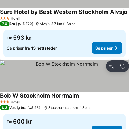
Sure Hotel by Best Western Stockholm Alvsjo
Hotell
3 Stjerner
7,6
Bra
5 720
Älvsjö, 8.7 km til Solna
593 kr
Fra
Se priser fra
13 nettsteder
Se priser
Del
Leg
Bob W Stockholm Norrmalm
Se priser
Hotell
3 Stjerner
8,3
Veldig bra
924
Stockholm, 4.1 km til Solna
600 kr
Fra