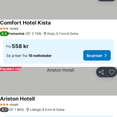
Comfort Hotel Kista
Se priser
Hotell
3 Stjerner
8,5
Fantastisk
3 736
Kista, 5.7 km til Solna
558 kr
Fra
Se priser fra
16 nettsteder
Se priser
Populært valg
Del
Leg
Ariston Hotell
Se priser
Hotell
3 Stjerner
5,7
1 840
Lidingö, 8.5 km til Solna