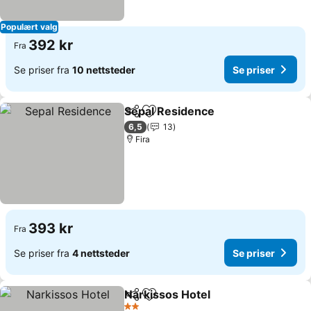
Populært valg
392 kr
Fra
Se priser fra
10 nettsteder
Se priser
Sepal Residence
Del
Legg til i favoritter
Se priser
6,5
13
Fira
393 kr
Fra
Se priser fra
4 nettsteder
Se priser
Narkissos Hotel
Del
Legg til i favoritter
Se priser