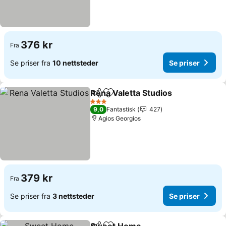
376 kr
Fra
Se priser fra
10 nettsteder
Se priser
Rena Valetta Studios
Del
Legg til i favoritter
Se pr
3 Stjerner
9,0
Fantastisk
427
Agios Georgios
379 kr
Fra
Se priser fra
3 nettsteder
Se priser