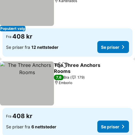
Karterados
Populært valg
408 kr
Fra
Se priser fra
12 nettsteder
Se priser
The Three Anchors
Del
Legg til i favoritter
Rooms
Se priser
7,6
Bra
179
Emborio
408 kr
Fra
Se priser fra
6 nettsteder
Se priser