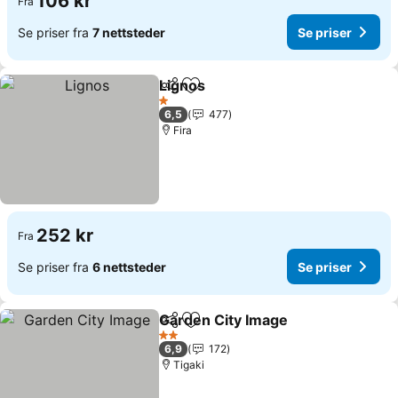
106 kr
Fra
Se priser fra
7 nettsteder
Se priser
Lignos
Del
Legg til i favoritter
Se priser
1 Stjerner
6,5
477
Fira
252 kr
Fra
Se priser fra
6 nettsteder
Se priser
Garden City Image
Del
Legg til i favoritter
Se prise
2 Stjerner
6,9
172
Tigaki