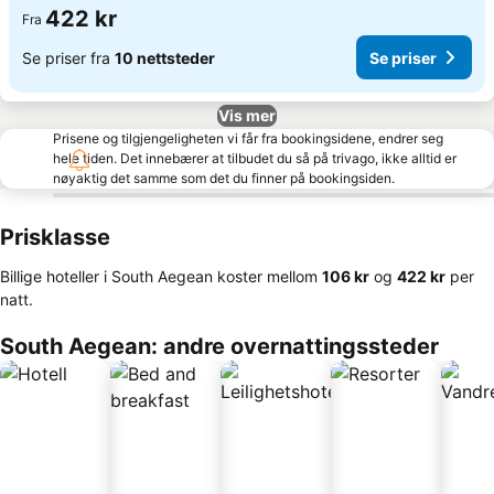
422 kr
Fra
Se priser fra
10 nettsteder
Se priser
Vis mer
Prisene og tilgjengeligheten vi får fra bookingsidene, endrer seg
hele tiden. Det innebærer at tilbudet du så på trivago, ikke alltid er
nøyaktig det samme som det du finner på bookingsiden.
Prisklasse
Billige hoteller i South Aegean koster mellom
‎106 kr
og
‎422 kr
per
natt.
South Aegean: andre overnattingssteder