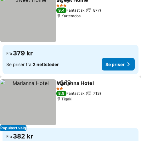
Sweet Home
Del
Legg til i favoritter
Se priser
3 Stjerner
9,4
Fantastisk
877
Karterados
379 kr
Fra
Se priser fra
2 nettsteder
Se priser
Marianna Hotel
Del
Legg til i favoritter
Se priser
2 Stjerner
8,8
Fantastisk
713
Tigaki
Populært valg
382 kr
Fra