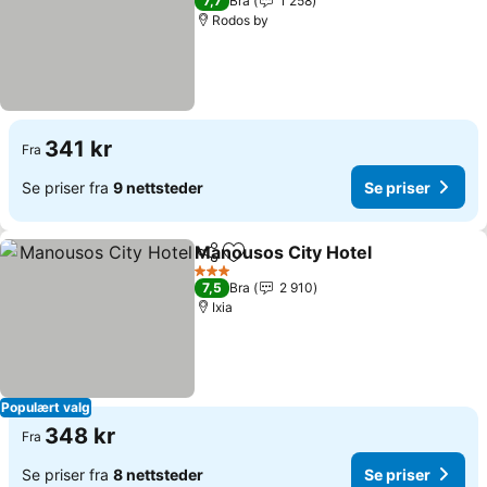
7,7
Bra
1 258
Rodos by
341 kr
Fra
Se priser fra
9 nettsteder
Se priser
Manousos City Hotel
Del
Legg til i favoritter
Se pr
3 Stjerner
7,5
Bra
2 910
Ixia
Populært valg
348 kr
Fra
Se priser fra
8 nettsteder
Se priser