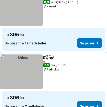
2 Stjerner
8,3
Veldig bra
1 109
Kamari
395 kr
Fra
Se priser fra
12 nettsteder
Se priser
Dilino
Del
Legg til i favoritter
Se priser
1 Stjerner
7,6
Bra
67
Perivolos
396 kr
Fra
Se priser fra
2 nettsteder
Se priser