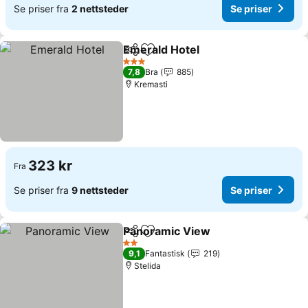
Se priser fra
2 nettsteder
Se priser
Emerald Hotel
Del
Legg til i favoritter
Se priser
3 Stjerner
7,8
Bra
885
Kremasti
323 kr
Fra
Se priser fra
9 nettsteder
Se priser
Panoramic View
Del
Legg til i favoritter
Se priser
2 Stjerner
9,1
Fantastisk
219
Stelida