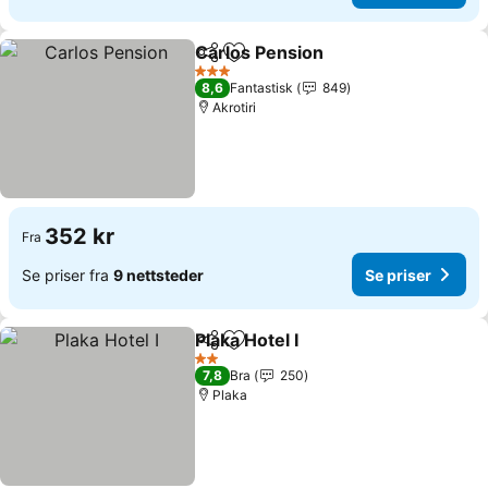
Carlos Pension
Del
Legg til i favoritter
Se priser
3 Stjerner
8,6
Fantastisk
849
Akrotiri
352 kr
Fra
Se priser fra
9 nettsteder
Se priser
Plaka Hotel I
Del
Legg til i favoritter
Se priser
2 Stjerner
7,8
Bra
250
Plaka