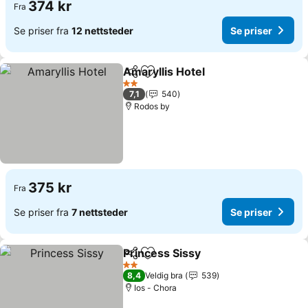
374 kr
Fra
Se priser fra
12 nettsteder
Se priser
Amaryllis Hotel
Del
Legg til i favoritter
Se priser
2 Stjerner
7,1
540
Rodos by
375 kr
Fra
Se priser fra
7 nettsteder
Se priser
Princess Sissy
Del
Legg til i favoritter
Se priser
2 Stjerner
8,4
Veldig bra
539
Ios - Chora