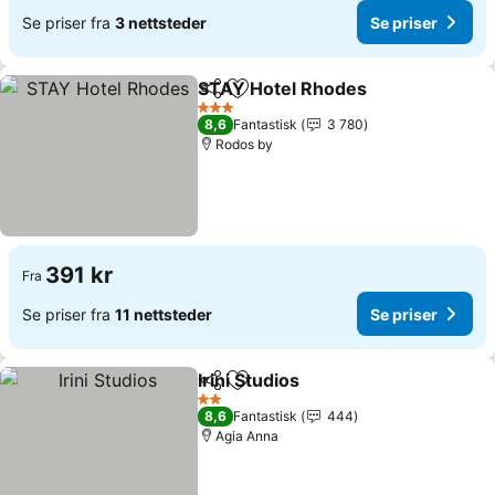
Se priser fra
3 nettsteder
Se priser
STAY Hotel Rhodes
Del
Legg til i favoritter
Se pris
3 Stjerner
8,6
Fantastisk
3 780
Rodos by
391 kr
Fra
Se priser fra
11 nettsteder
Se priser
Irini Studios
Del
Legg til i favoritter
Se priser
2 Stjerner
8,6
Fantastisk
444
Agia Anna