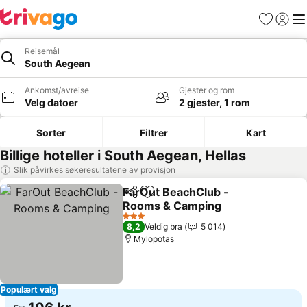
Favoritter
Logg i
Me
Reisemål
South Aegean
Ankomst/avreise
Gjester og rom
Velg datoer
2 gjester, 1 rom
Sorter
Filtrer
Kart
Billige hoteller i South Aegean, Hellas
Slik påvirkes søkeresultatene av provisjon
FarOut BeachClub -
Del
Legg til i favoritter
Rooms & Camping
Se priser
3 Stjerner
8,2
Veldig bra
5 014
Mylopotas
Populært valg