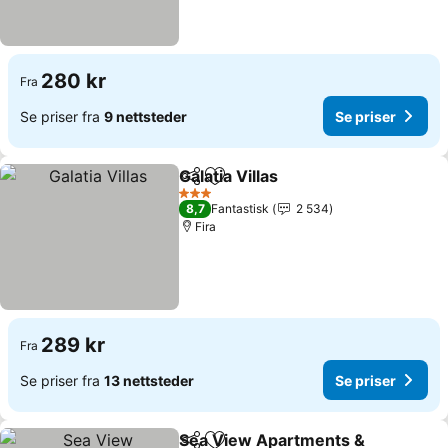
280 kr
Fra
Se priser fra
9 nettsteder
Se priser
Galatia Villas
Del
Legg til i favoritter
Se priser
3 Stjerner
8,7
Fantastisk
2 534
Fira
289 kr
Fra
Se priser fra
13 nettsteder
Se priser
Sea View Apartments &