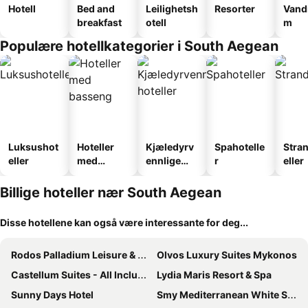
Hotell
Bed and
Leilighetsh
Resorter
Vand
breakfast
otell
m
Populære hotellkategorier i South Aegean
Luksushot
Hoteller
Kjæledyrv
Spahotelle
Stra
eller
med
ennlige
r
eller
basseng
hoteller
Billige hoteller nær South Aegean
Disse hotellene kan også være interessante for deg...
Rodos Palladium Leisure & Wellness
Olvos Luxury Suites Mykonos
Castellum Suites - All Inclusive
Lydia Maris Resort & Spa
Sunny Days Hotel
Smy Mediterranean White Santorini