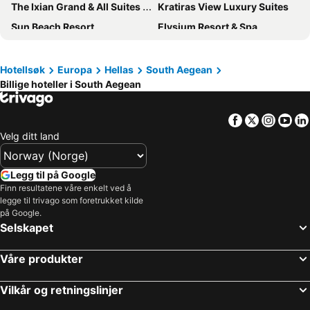
The Ixian Grand & All Suites - Adults Only Hotel
Kratiras View Luxury Suites
Sun Beach Resort
Elysium Resort & Spa
Kresten Palace Hotel
Cyprotel Faliraki
Olympic Palace Hotel
FarOut BeachClub - Rooms & Camping
Hotellsøk
Europa
Hellas
South Aegean
Billige hoteller i South Aegean
Dionysos Hotel
Golden Odyssey
Mediterranean Hotel
Canvas by Mitsis Petit Palais
Facebook
Twitter
Insta
Yo
Hotel Hermes
Ilio Maris
Velg ditt land
Oia Sunset Villas
Afandou Bay Resort Suites
Home Hotel Uman
Agkyra Hotel
Legg til på Google
Ibiscus Hotel
Arte Hotel
Finn resultatene våre enkelt ved å
legge til trivago som foretrukket kilde
Amus Hotel & Spa
Amaryllis Hotel
på Google.
Selskapet
Esperia City Hotel
Mercure Rhodes Alexia Hotel & Spa
Atlantis Boutique City Hotel
Manousos City Hotel
Våre produkter
Rhodos Horizon City
Summerland Hotel
Sunshine Rhodes
Casa Cook Rhodes
Vilkår og retningslinjer
Esperides Beach Resort
Hotel Santorini