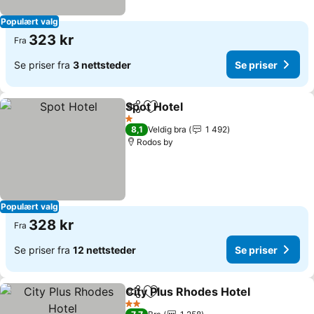
Populært valg
323 kr
Fra
Se priser fra
3 nettsteder
Se priser
Spot Hotel
Del
Legg til i favoritter
Se priser
1 Stjerner
8,1
Veldig bra
1 492
Rodos by
Populært valg
328 kr
Fra
Se priser fra
12 nettsteder
Se priser
City Plus Rhodes Hotel
Del
Legg til i favoritter
Se 
2 Stjerner