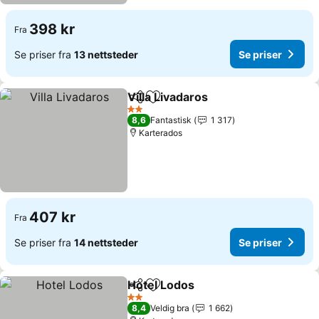
398 kr
Fra
Se priser fra
13 nettsteder
Se priser
Villa Livadaros
Del
Legg til i favoritter
Se priser
2 Stjerner
8,6
Fantastisk
1 317
Karterados
407 kr
Fra
Se priser fra
14 nettsteder
Se priser
Hotel Lodos
Del
Legg til i favoritter
Se priser
2 Stjerner
8,4
Veldig bra
1 662