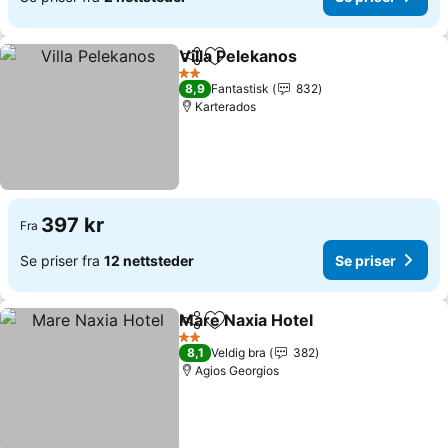
Villa Pelekanos
Del
Legg til i favoritter
Se priser
2 Stjerner
8,9
Fantastisk
832
Karterados
397 kr
Fra
Se priser fra
12 nettsteder
Se priser
Mare Naxia Hotel
Del
Legg til i favoritter
Se priser
2 Stjerner
8,1
Veldig bra
382
Agios Georgios