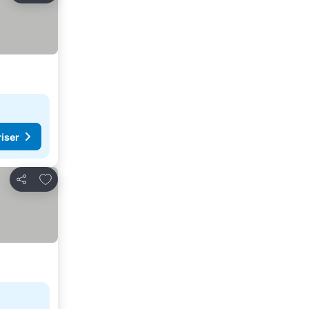
riser
Legg til i favoritter
Del