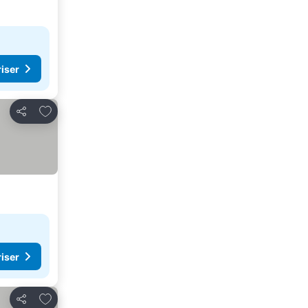
riser
Legg til i favoritter
Del
riser
Legg til i favoritter
Del