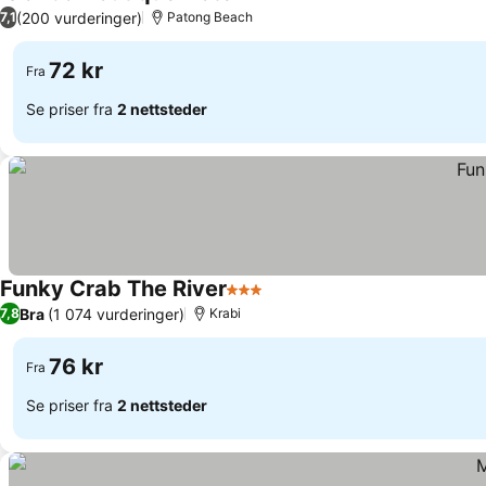
3 Stjerner
(200 vurderinger)
7,1
Patong Beach
72 kr
Fra
Se priser fra
2 nettsteder
Funky Crab The River
3 Stjerner
Bra
(1 074 vurderinger)
7,8
Krabi
76 kr
Fra
Se priser fra
2 nettsteder