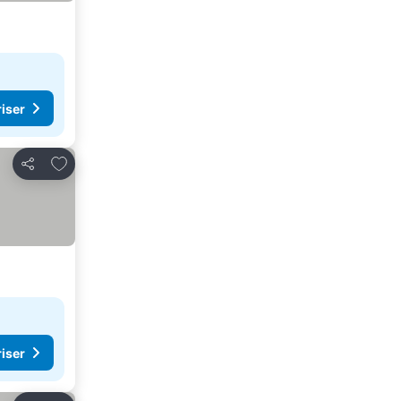
riser
Legg til i favoritter
Del
riser