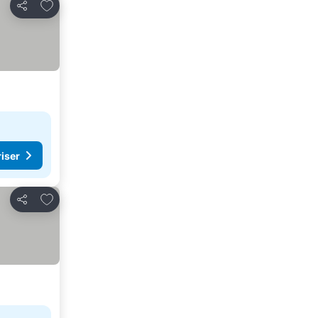
Legg til i favoritter
Del
riser
Legg til i favoritter
Del