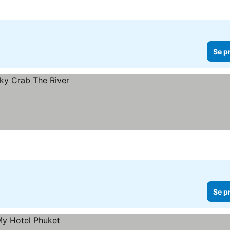
Se p
Se p