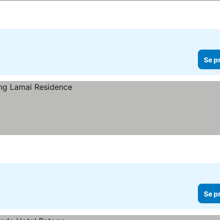
Se p
Se p