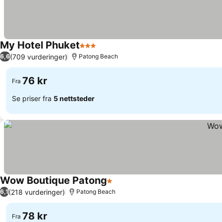
My Hotel Phuket
3 Stjerner
(709 vurderinger)
6,6
Patong Beach
76 kr
Fra
Se priser fra
5 nettsteder
Wow Boutique Patong
1 Stjerner
(218 vurderinger)
6,1
Patong Beach
78 kr
Fra