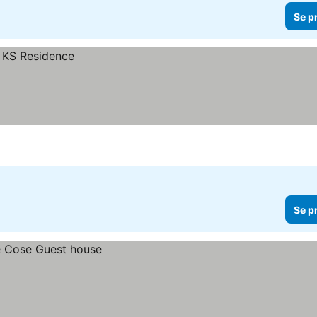
Se p
Se p