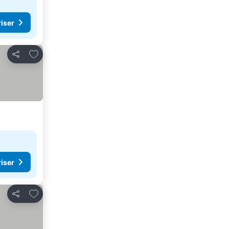
riser
Legg til i favoritter
Del
riser
Legg til i favoritter
Del