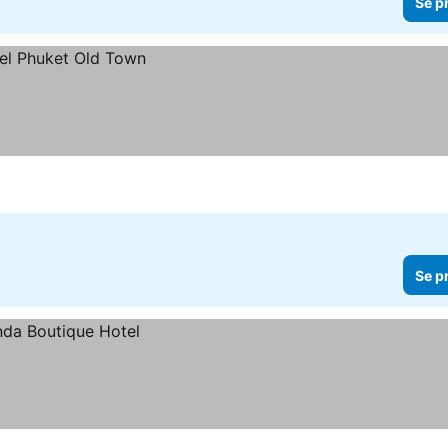
Se p
Se p