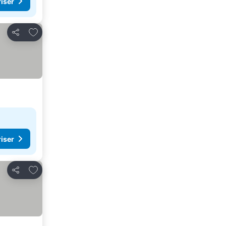
riser
Legg til i favoritter
Del
riser
Legg til i favoritter
Del