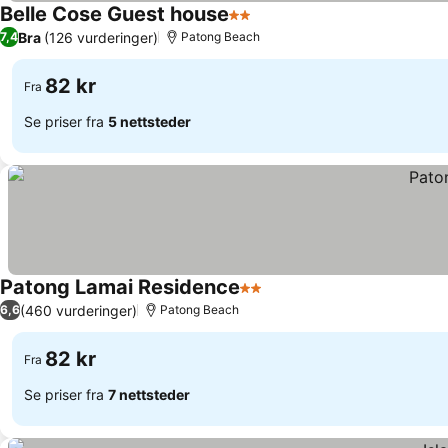
Belle Cose Guest house
2 Stjerner
Bra
(126 vurderinger)
7,4
Patong Beach
82 kr
Fra
Se priser fra
5 nettsteder
Patong Lamai Residence
2 Stjerner
(460 vurderinger)
6,6
Patong Beach
82 kr
Fra
Se priser fra
7 nettsteder