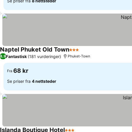
Se priser fra
8 nettsteder
Naptel Phuket Old Town
3 Stjerner
Fantastisk
(181 vurderinger)
8,9
Phuket-Town
68 kr
Fra
Se priser fra
4 nettsteder
Islanda Boutique Hotel