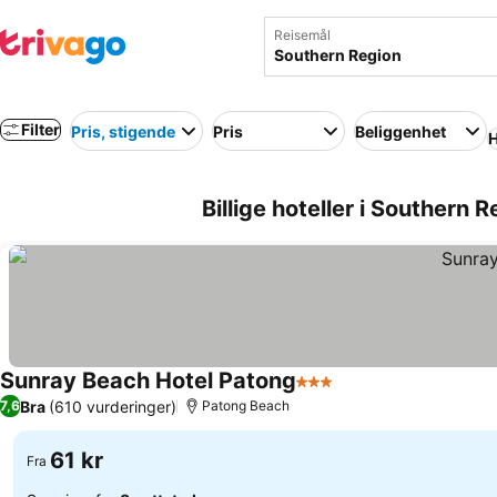
Reisemål
Filter
Pris, stigende
Pris
Beliggenhet
H
Billige hoteller i Southern 
Sunray Beach Hotel Patong
3 Stjerner
Bra
(610 vurderinger)
7,6
Patong Beach
61 kr
Fra