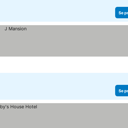
Se p
Se p