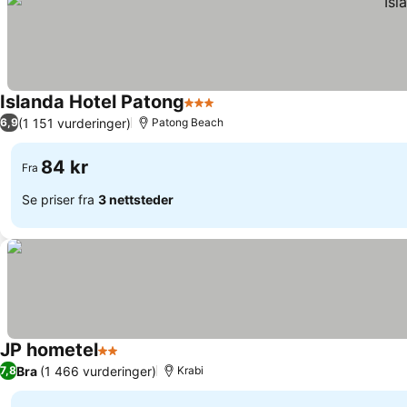
Islanda Hotel Patong
3 Stjerner
(1 151 vurderinger)
6,9
Patong Beach
84 kr
Fra
Se priser fra
3 nettsteder
JP hometel
2 Stjerner
Bra
(1 466 vurderinger)
7,8
Krabi