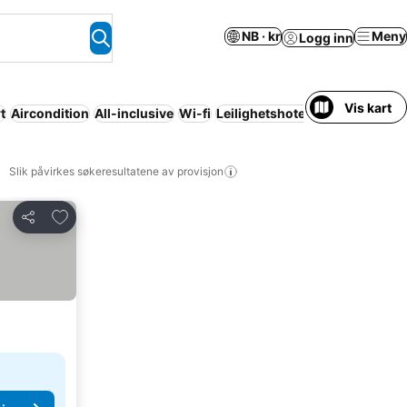
NB · kr
Meny
Logg inn
Vis kart
t
Aircondition
All-inclusive
Wi-fi
Leilighetshotell
Helt hus / hel l
Slik påvirkes søkeresultatene av provisjon
Legg til i favoritter
Del