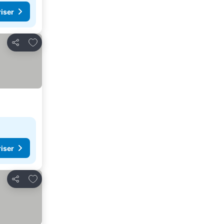
riser
Legg til i favoritter
Del
riser
Legg til i favoritter
Del