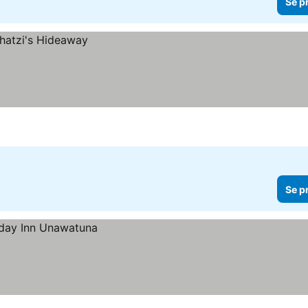
Se p
Se p