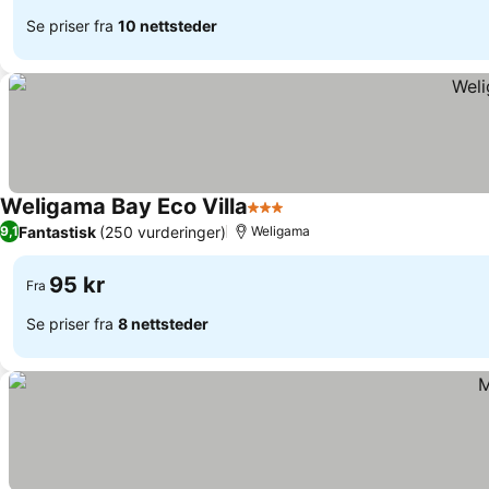
Se priser fra
10 nettsteder
Weligama Bay Eco Villa
3 Stjerner
Se priser
Fantastisk
(250 vurderinger)
9,1
Weligama
95 kr
Fra
Se priser fra
8 nettsteder