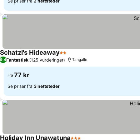
Se priser fra
2 nettsteder
Schatzi's Hideaway
2 Stjerner
Se priser
Fantastisk
(125 vurderinger)
9,4
Tangalle
77 kr
Fra
Se priser fra
3 nettsteder
Holiday Inn Unawatuna