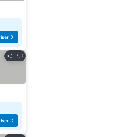
riser
Legg til i favoritter
Del
riser