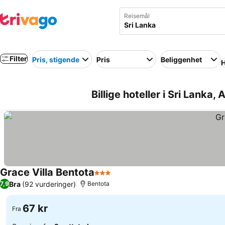
Reisemål
Filter
Pris, stigende
Pris
Beliggenhet
H
Billige hoteller i Sri Lanka, 
Grace Villa Bentota
3 Stjerner
Se priser
Bra
(92 vurderinger)
7,9
Bentota
67 kr
Fra