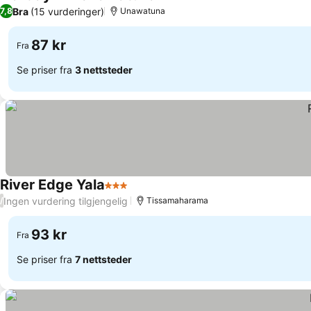
3 Stjerner
Se priser
Bra
(15 vurderinger)
7,8
Unawatuna
87 kr
Fra
Se priser fra
3 nettsteder
River Edge Yala
3 Stjerner
Se priser
Ingen vurdering tilgjengelig
/
Tissamaharama
93 kr
Fra
Se priser fra
7 nettsteder