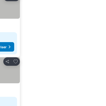
riser
Legg til i favoritter
Del