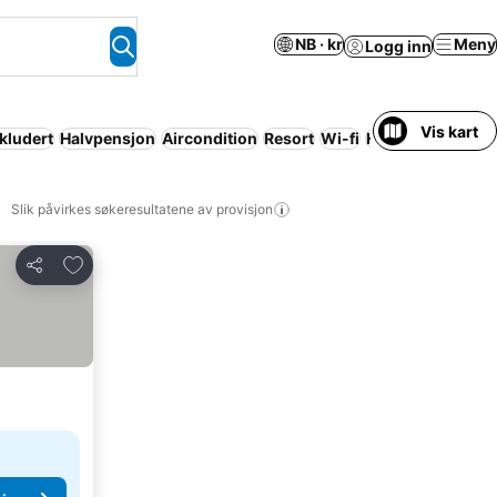
NB · kr
Meny
Logg inn
Vis kart
kludert
Halvpensjon
Aircondition
Resort
Wi-fi
Helpensjon
Slik påvirkes søkeresultatene av provisjon
Legg til i favoritter
Del