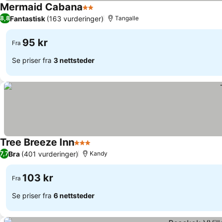
Mermaid Cabana
2 Stjerner
Se priser
Fantastisk
(163 vurderinger)
8,8
Tangalle
95 kr
Fra
Se priser fra
3 nettsteder
Tree Breeze Inn
3 Stjerner
Se priser
Bra
(401 vurderinger)
7,7
Kandy
103 kr
Fra
Se priser fra
6 nettsteder