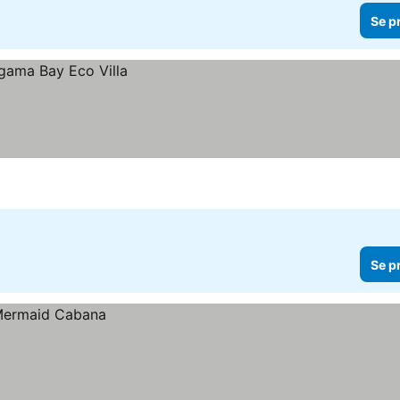
Se p
Se p