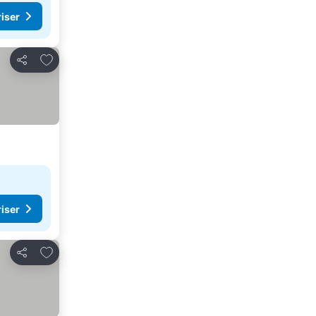
riser
Legg til i favoritter
Del
riser
Legg til i favoritter
Del