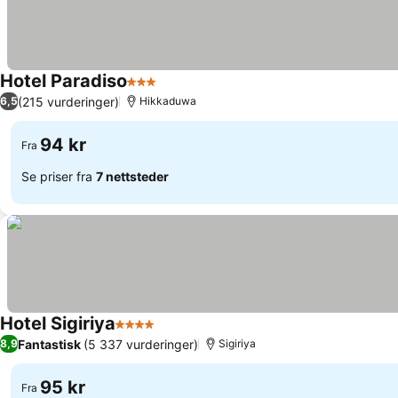
Hotel Paradiso
3 Stjerner
Se priser
(215 vurderinger)
6,5
Hikkaduwa
94 kr
Fra
Se priser fra
7 nettsteder
Hotel Sigiriya
4 Stjerner
Se priser
Fantastisk
(5 337 vurderinger)
8,9
Sigiriya
95 kr
Fra