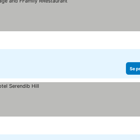
priser
Se p