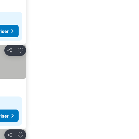
riser
Legg til i favoritter
Del
riser
Legg til i favoritter
Del