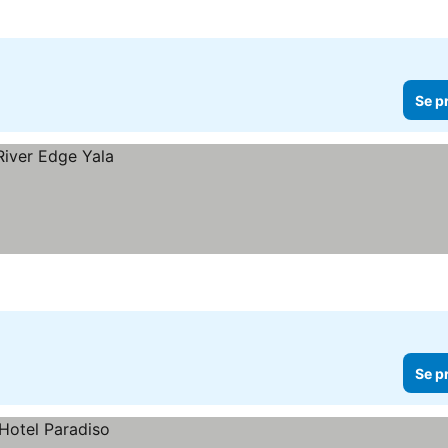
Se p
Se p