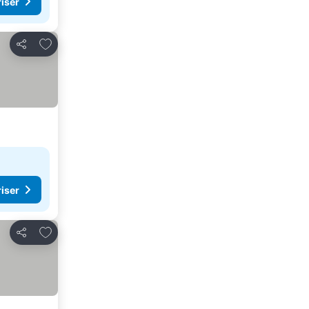
riser
Legg til i favoritter
Del
riser
Legg til i favoritter
Del