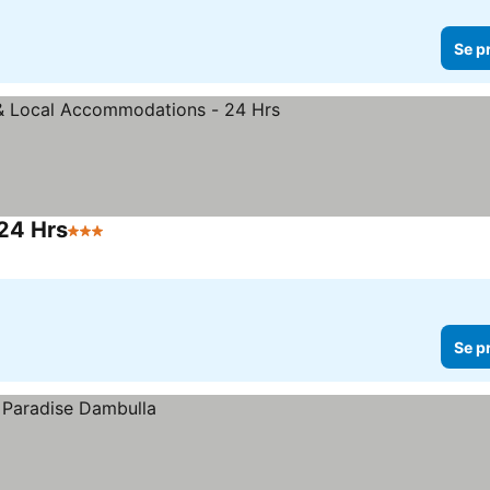
Se p
 24 Hrs
3 Stjerner
Se priser
Se p