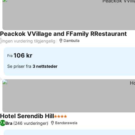
Peackok VVillage and FFamily RRestaurant
Se 
Ingen vurdering tilgjengelig
/
Dambulla
106 kr
Fra
Se priser fra
3 nettsteder
Hotel Serendib Hill
4 Stjerner
Se priser
Bra
(246 vurderinger)
7,9
Bandarawela