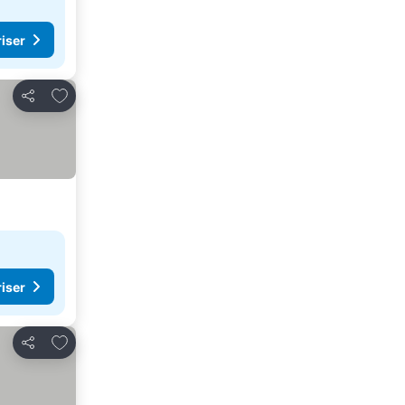
riser
Legg til i favoritter
Del
riser
Legg til i favoritter
Del