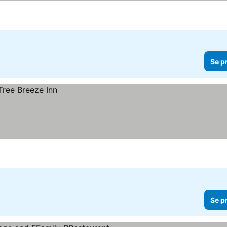
Se p
Se p