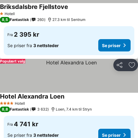
Briksdalsbre Fjellstove
Se priser
Hotell
1 Stjerner
8,5
Fantastisk
260
27.3 km til Sentrum
2 395 kr
Fra
Se priser fra
3 nettsteder
Se priser
Populært valg
Del
Leg
Hotel Alexandra Loen
Se priser
Hotell
4 Stjerner
8,8
Fantastisk
3 632
Loen, 7.4 km til Stryn
4 741 kr
Fra
Se priser fra
3 nettsteder
Se priser