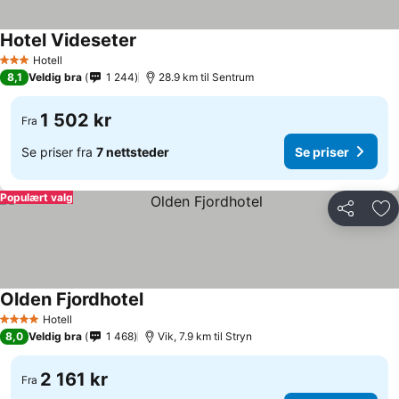
Hotel Videseter
Se priser
Hotell
3 Stjerner
8,1
Veldig bra
1 244
28.9 km til Sentrum
1 502 kr
Fra
Se priser fra
7 nettsteder
Se priser
Populært valg
Del
Leg
Olden Fjordhotel
Se priser
Hotell
4 Stjerner
8,0
Veldig bra
1 468
Vik, 7.9 km til Stryn
2 161 kr
Fra