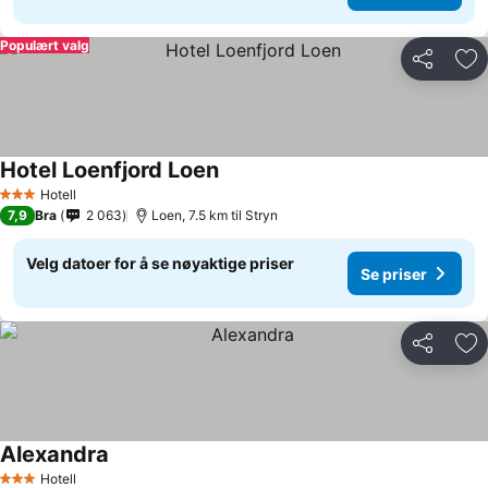
Populært valg
Del
Leg
Hotel Loenfjord Loen
Se priser
Hotell
3 Stjerner
7,9
Bra
2 063
Loen, 7.5 km til Stryn
Velg datoer for å se nøyaktige priser
Se priser
Del
Leg
Alexandra
Se priser
Hotell
3 Stjerner