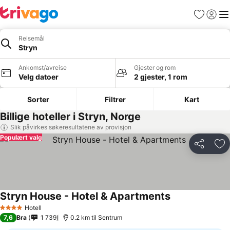
Favoritter
Logg i
Me
Reisemål
Stryn
Ankomst/avreise
Gjester og rom
Velg datoer
2 gjester, 1 rom
Sorter
Filtrer
Kart
Billige hoteller i Stryn, Norge
Slik påvirkes søkeresultatene av provisjon
Populært valg
Del
Leg
Stryn House - Hotel & Apartments
Se priser
Hotell
4 Stjerner
7,6
Bra
1 739
0.2 km til Sentrum