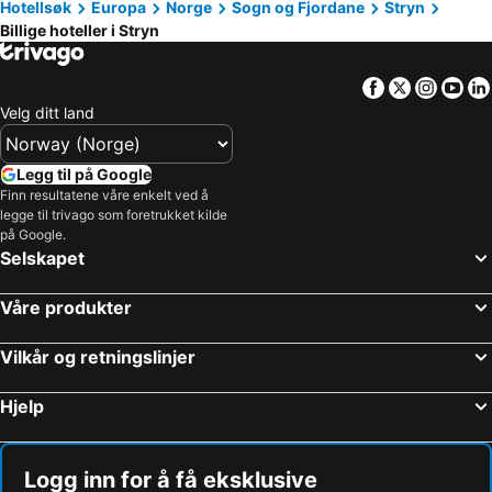
Hotellsøk
Europa
Norge
Sogn og Fjordane
Stryn
Billige hoteller i Stryn
Facebook
Twitter
Insta
Yo
Velg ditt land
Legg til på Google
Finn resultatene våre enkelt ved å
legge til trivago som foretrukket kilde
på Google.
Selskapet
Våre produkter
Vilkår og retningslinjer
Hjelp
Logg inn for å få eksklusive