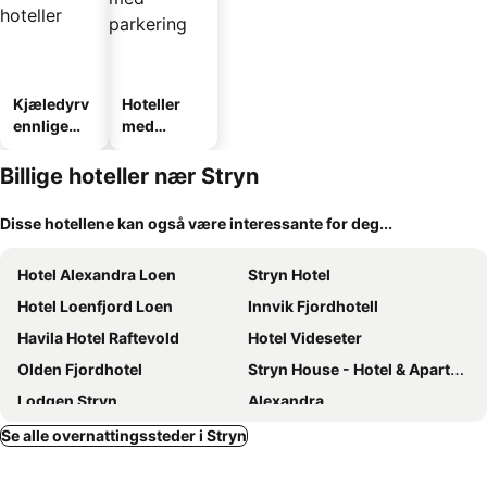
Kjæledyrv
Hoteller
ennlige
med
hoteller
parkering
Billige hoteller nær Stryn
Disse hotellene kan også være interessante for deg...
Hotel Alexandra Loen
Stryn Hotel
Hotel Loenfjord Loen
Innvik Fjordhotell
Havila Hotel Raftevold
Hotel Videseter
Olden Fjordhotel
Stryn House - Hotel & Apartments
Lodgen Stryn
Alexandra
Visnes Hotel Stryn
Briksdalsbre Fjellstove
Se alle overnattingssteder i Stryn
Raftevolds
Vollsnes Feriehus Stryn