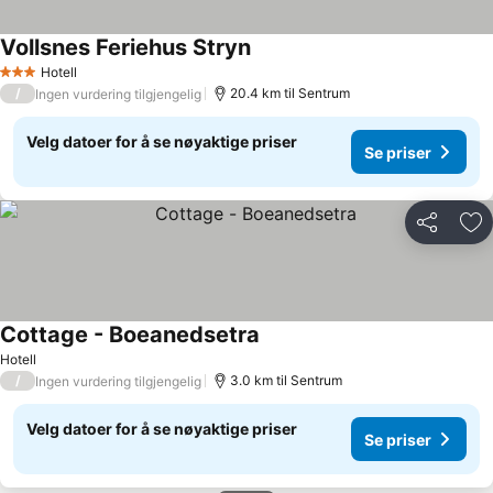
Vollsnes Feriehus Stryn
Se priser
Hotell
3 Stjerner
/
20.4 km til Sentrum
Ingen vurdering tilgjengelig
Velg datoer for å se nøyaktige priser
Se priser
Del
Leg
Cottage - Boeanedsetra
Se priser
Hotell
/
3.0 km til Sentrum
Ingen vurdering tilgjengelig
Velg datoer for å se nøyaktige priser
Se priser