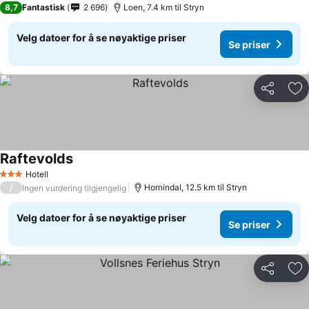
8,7
Fantastisk
2 696
Loen, 7.4 km til Stryn
Velg datoer for å se nøyaktige priser
Se priser
Del
Leg
Raftevolds
Se priser
Hotell
3 Stjerner
/
Hornindal, 12.5 km til Stryn
Ingen vurdering tilgjengelig
Velg datoer for å se nøyaktige priser
Se priser
Del
Leg