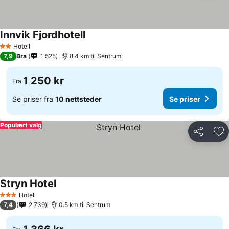
Innvik Fjordhotell
Se priser
Hotell
2 Stjerner
7,9
Bra
1 525
8.4 km til Sentrum
1 250 kr
Fra
Se priser fra
10 nettsteder
Se priser
Populært valg
Del
Leg
Stryn Hotel
Se priser
Hotell
3 Stjerner
7,4
2 739
0.5 km til Sentrum