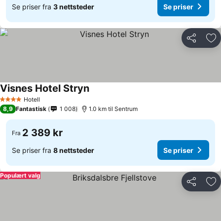
Se priser fra
3 nettsteder
Se priser
Del
Leg
Visnes Hotel Stryn
Se priser
Hotell
4 Stjerner
8,9
Fantastisk
1 008
1.0 km til Sentrum
2 389 kr
Fra
Se priser fra
8 nettsteder
Se priser
Populært valg
Del
Leg