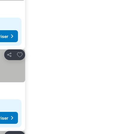
riser
Legg til i favoritter
Del
riser