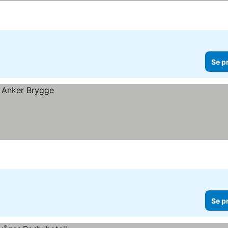
Se p
Se p