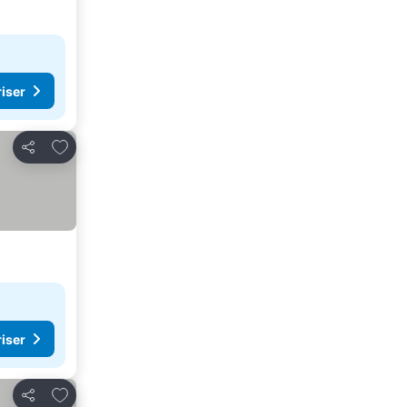
riser
Legg til i favoritter
Del
riser
Legg til i favoritter
Del