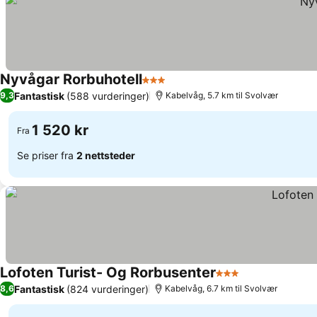
Nyvågar Rorbuhotell
3 Stjerner
Se priser
Fantastisk
(588 vurderinger)
9,3
Kabelvåg, 5.7 km til Svolvær
1 520 kr
Fra
Se priser fra
2 nettsteder
Lofoten Turist- Og Rorbusenter
3 Stjerner
Se priser
Fantastisk
(824 vurderinger)
8,6
Kabelvåg, 6.7 km til Svolvær