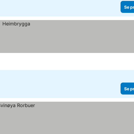
Se p
Se p