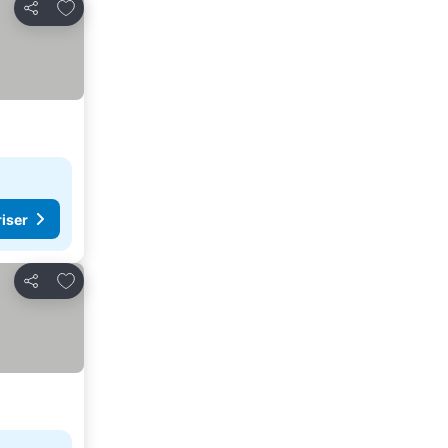
Legg til i favoritter
Del
riser
Legg til i favoritter
Del