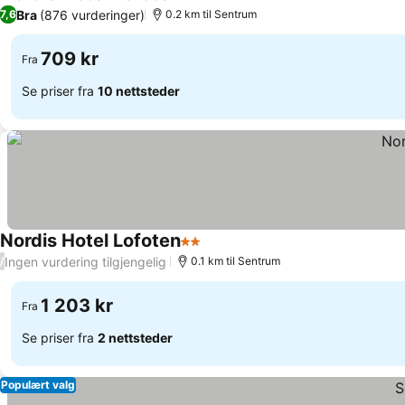
3 Stjerner
Se priser
Bra
(876 vurderinger)
7,6
0.2 km til Sentrum
709 kr
Fra
Se priser fra
10 nettsteder
Nordis Hotel Lofoten
2 Stjerner
Se priser
Ingen vurdering tilgjengelig
/
0.1 km til Sentrum
1 203 kr
Fra
Se priser fra
2 nettsteder
Populært valg