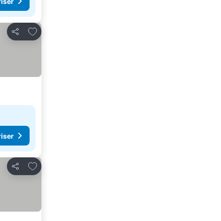
riser
Legg til i favoritter
Del
riser
Legg til i favoritter
Del