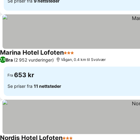
Se priser fra
9 nettsteder
Marina Hotel Lofoten
3 Stjerner
Se priser
Bra
(2 952 vurderinger)
7,5
Vågan, 0.4 km til Svolvær
653 kr
Fra
Se priser fra
11 nettsteder
Nordis Hotel Lofoten