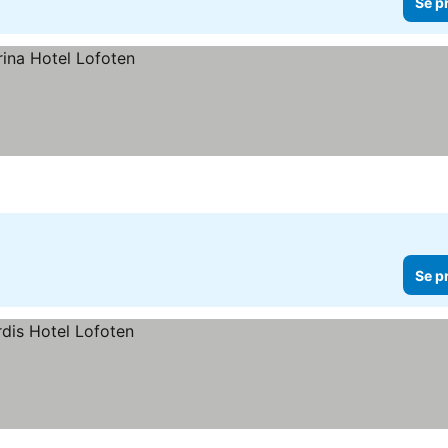
Se p
Se p