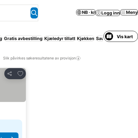
NB · kr
Meny
Logg inn
Vis kart
g
Gratis avbestilling
Kjæledyr tillatt
Kjøkken
Sauna
Wi-fi
Leilig
Slik påvirkes søkeresultatene av provisjon
Legg til i favoritter
Del