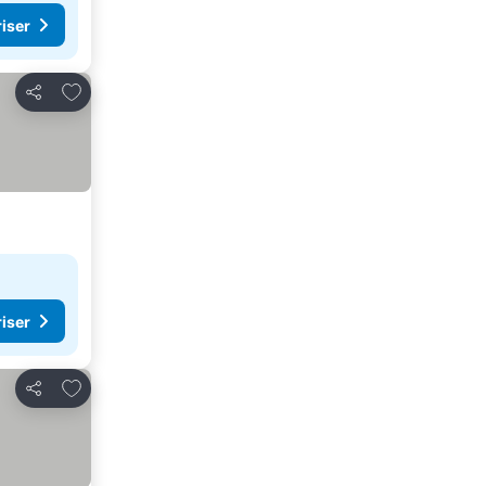
riser
Legg til i favoritter
Del
riser
Legg til i favoritter
Del