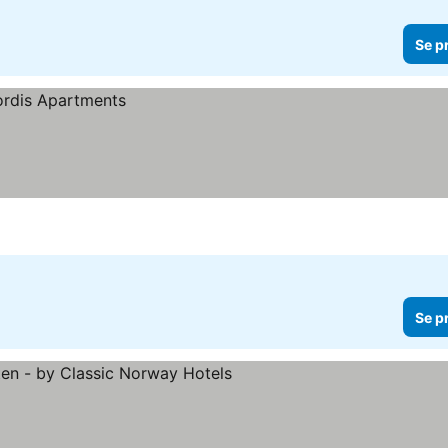
Se p
Se p