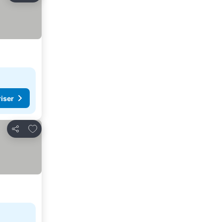
riser
Legg til i favoritter
Del