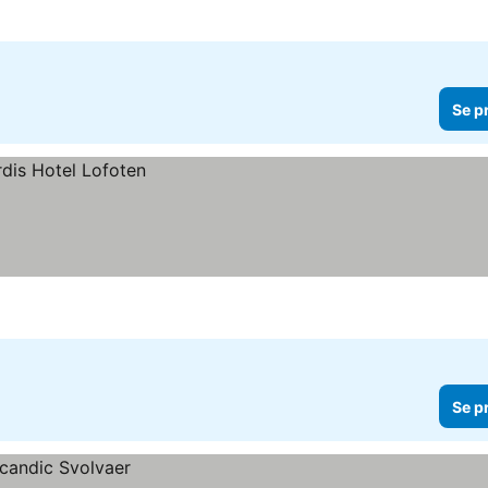
Se p
Se p