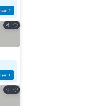
riser
Legg til i favoritter
Del
riser
Legg til i favoritter
Del