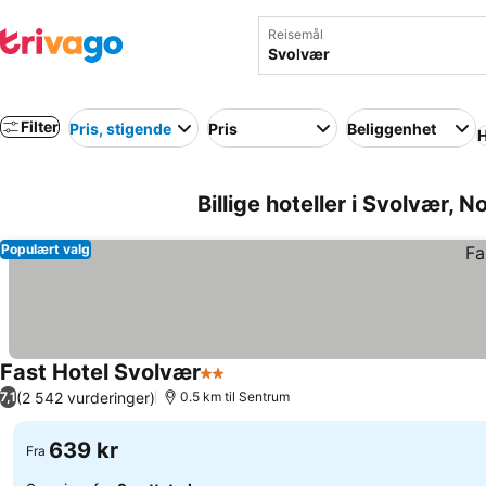
Reisemål
Filter
Pris, stigende
Pris
Beliggenhet
H
Billige hoteller i Svolvær, N
Populært valg
Fast Hotel Svolvær
2 Stjerner
Se priser
(2 542 vurderinger)
7,1
0.5 km til Sentrum
639 kr
Fra