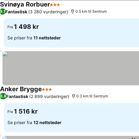
Svinøya Rorbuer
3 Stjerner
Se priser
Fantastisk
(3 280 vurderinger)
9,1
0.5 km til Sentrum
1 498 kr
Fra
Se priser fra
11 nettsteder
Anker Brygge
3 Stjerner
Se priser
Fantastisk
(2 899 vurderinger)
8,8
0.3 km til Sentrum
1 516 kr
Fra
Se priser fra
12 nettsteder