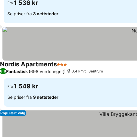
1 536 kr
Fra
Se priser fra
3 nettsteder
Nordis Apartments
3 Stjerner
Se priser
Fantastisk
(698 vurderinger)
8,8
0.4 km til Sentrum
1 549 kr
Fra
Se priser fra
9 nettsteder
Populært valg