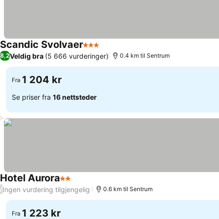
Scandic Svolvaer
3 Stjerner
Se priser
Veldig bra
(5 666 vurderinger)
8,2
0.4 km til Sentrum
1 204 kr
Fra
Se priser fra
16 nettsteder
Hotel Aurora
2 Stjerner
Se priser
Ingen vurdering tilgjengelig
/
0.6 km til Sentrum
1 223 kr
Fra