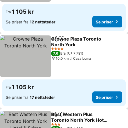
1 105 kr
Fra
Se priser fra
12 nettsteder
Se priser
Crowne Plaza Toronto
Del
Legg til i favoritter
North York
4 Stjerner
7,6
Bra
7 791
10.0 km til Casa Loma
1 105 kr
Fra
Se priser fra
17 nettsteder
Se priser
Best Western Plus
Del
Legg til i favoritter
Toronto North York Hotel
& Suites
3 Stjerner