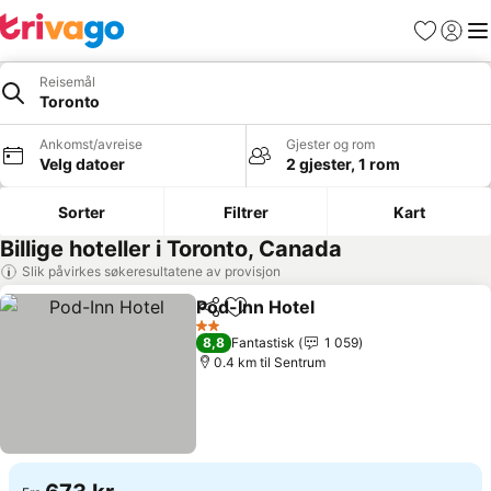
Favoritter
Logg i
Me
Reisemål
Toronto
Ankomst/avreise
Gjester og rom
Velg datoer
2 gjester, 1 rom
Sorter
Filtrer
Kart
Billige hoteller i Toronto, Canada
Slik påvirkes søkeresultatene av provisjon
Pod-Inn Hotel
Del
Legg til i favoritter
2 Stjerner
8,8
Fantastisk
1 059
0.4 km til Sentrum