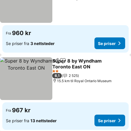
960 kr
Fra
Se priser fra
3 nettsteder
Se priser
Super 8 by Wyndham
Del
Legg til i favoritter
Toronto East ON
2 Stjerner
6,1
2 525
15.5 km til Royal Ontario Museum
967 kr
Fra
Se priser fra
13 nettsteder
Se priser