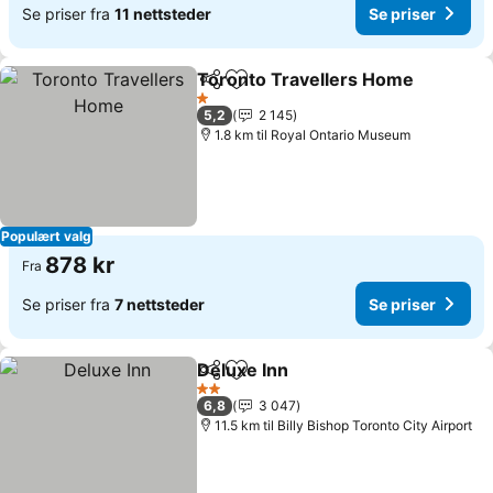
Se priser fra
11 nettsteder
Se priser
Toronto Travellers Home
Del
Legg til i favoritter
1 Stjerner
5,2
2 145
1.8 km til Royal Ontario Museum
Populært valg
878 kr
Fra
Se priser fra
7 nettsteder
Se priser
Deluxe Inn
Del
Legg til i favoritter
2 Stjerner
6,8
3 047
11.5 km til Billy Bishop Toronto City Airport