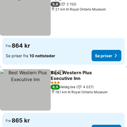
Del
Legg til i favoritter
5,8
2 152
2.1 km til Royal Ontario Museum
864 kr
Fra
Se priser fra
10 nettsteder
Se priser
Best Western Plus
Del
Legg til i favoritter
Executive Inn
3 Stjerner
8,0
Veldig bra
4 027
18.1 km til Royal Ontario Museum
865 kr
Fra