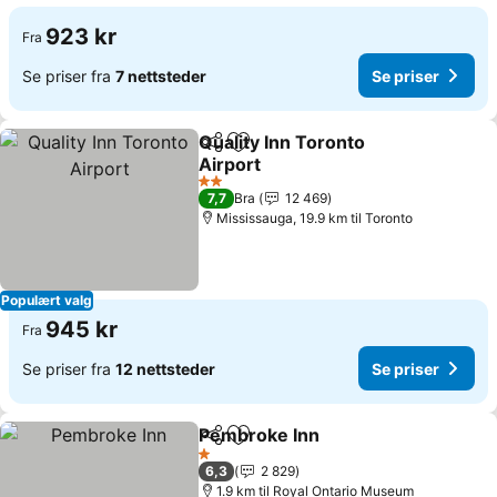
923 kr
Fra
Se priser fra
7 nettsteder
Se priser
Quality Inn Toronto
Del
Legg til i favoritter
Airport
2 Stjerner
7,7
Bra
12 469
Mississauga, 19.9 km til Toronto
Populært valg
945 kr
Fra
Se priser fra
12 nettsteder
Se priser
Pembroke Inn
Del
Legg til i favoritter
1 Stjerner
6,3
2 829
1.9 km til Royal Ontario Museum