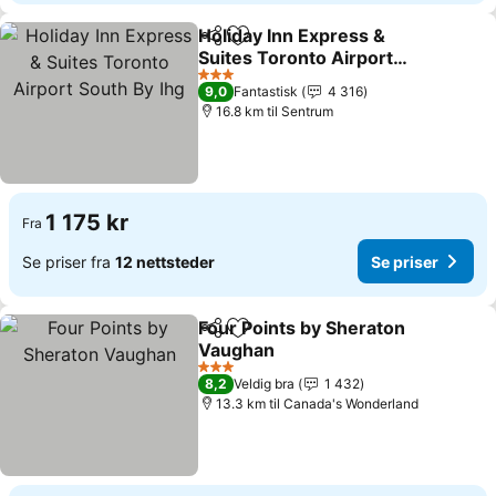
Holiday Inn Express &
Del
Legg til i favoritter
Suites Toronto Airport
South By Ihg
3 Stjerner
9,0
Fantastisk
4 316
16.8 km til Sentrum
1 175 kr
Fra
Se priser fra
12 nettsteder
Se priser
Four Points by Sheraton
Del
Legg til i favoritter
Vaughan
3 Stjerner
8,2
Veldig bra
1 432
13.3 km til Canada's Wonderland