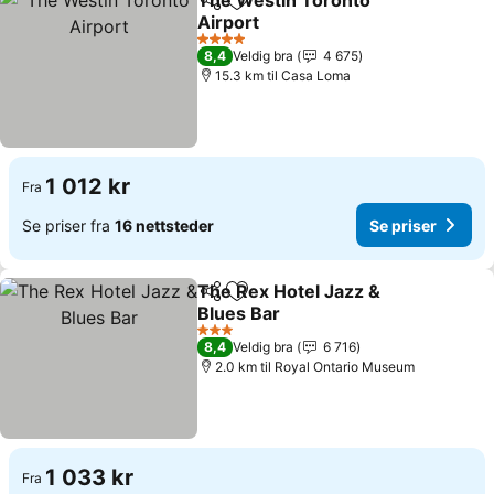
The Westin Toronto
Del
Legg til i favoritter
Airport
4 Stjerner
8,4
Veldig bra
4 675
15.3 km til Casa Loma
1 012 kr
Fra
Se priser fra
16 nettsteder
Se priser
The Rex Hotel Jazz &
Del
Legg til i favoritter
Blues Bar
3 Stjerner
8,4
Veldig bra
6 716
2.0 km til Royal Ontario Museum
1 033 kr
Fra