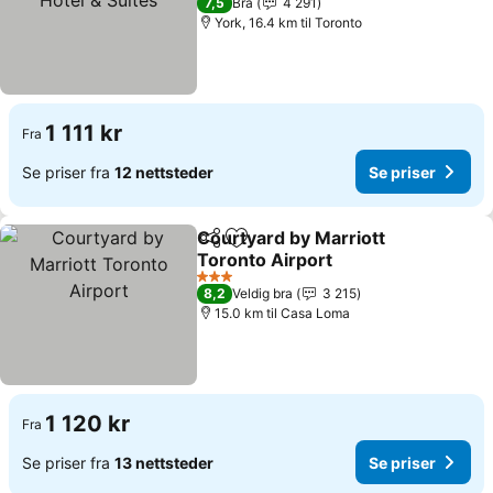
7,5
Bra
4 291
York, 16.4 km til Toronto
1 111 kr
Fra
Se priser fra
12 nettsteder
Se priser
Courtyard by Marriott
Del
Legg til i favoritter
Toronto Airport
3 Stjerner
8,2
Veldig bra
3 215
15.0 km til Casa Loma
1 120 kr
Fra
Se priser fra
13 nettsteder
Se priser