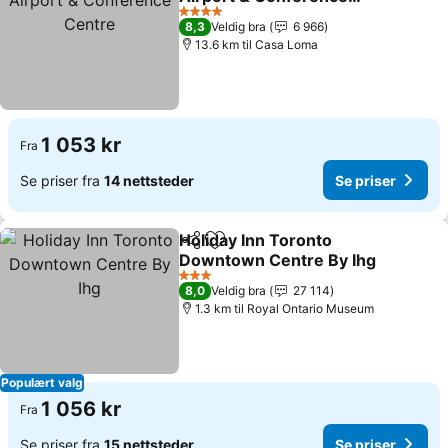
Centre
4 Stjerner
8,3
Veldig bra
6 966
13.6 km til Casa Loma
1 053 kr
Fra
Se priser fra
14 nettsteder
Se priser
Holiday Inn Toronto
Del
Legg til i favoritter
Downtown Centre By Ihg
3 Stjerner
8,0
Veldig bra
27 114
1.3 km til Royal Ontario Museum
Populært valg
1 056 kr
Fra
Se priser fra
15 nettsteder
Se priser