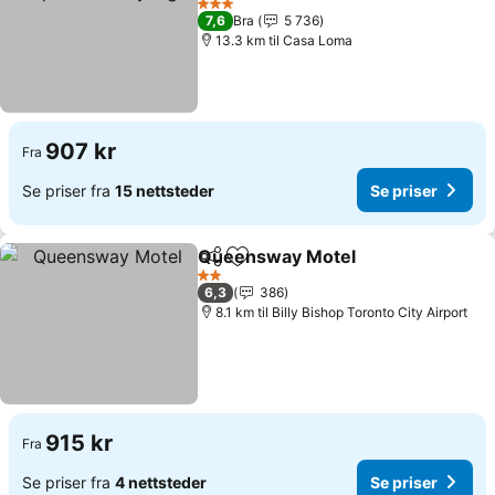
3 Stjerner
7,6
Bra
5 736
13.3 km til Casa Loma
907 kr
Fra
Se priser fra
15 nettsteder
Se priser
Queensway Motel
Del
Legg til i favoritter
2 Stjerner
6,3
386
8.1 km til Billy Bishop Toronto City Airport
915 kr
Fra
Se priser fra
4 nettsteder
Se priser