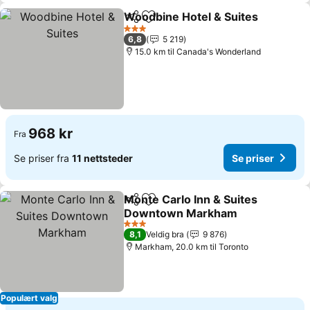
Woodbine Hotel & Suites
Del
Legg til i favoritter
3 Stjerner
6,8
5 219
15.0 km til Canada's Wonderland
968 kr
Fra
Se priser fra
11 nettsteder
Se priser
Monte Carlo Inn & Suites
Del
Legg til i favoritter
Downtown Markham
3 Stjerner
8,1
Veldig bra
9 876
Markham, 20.0 km til Toronto
Populært valg