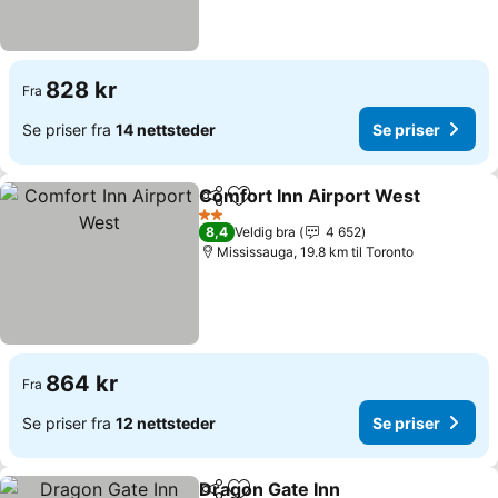
828 kr
Fra
Se priser fra
14 nettsteder
Se priser
Comfort Inn Airport West
Del
Legg til i favoritter
2 Stjerner
8,4
Veldig bra
4 652
Mississauga, 19.8 km til Toronto
864 kr
Fra
Se priser fra
12 nettsteder
Se priser
Dragon Gate Inn