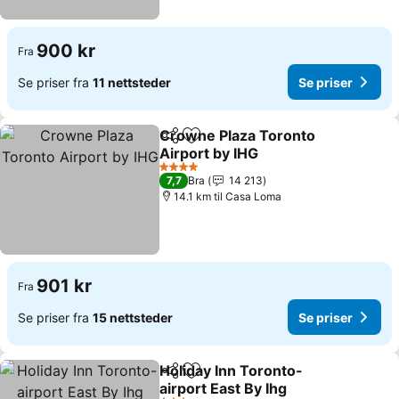
900 kr
Fra
Se priser fra
11 nettsteder
Se priser
Crowne Plaza Toronto
Del
Legg til i favoritter
Airport by IHG
4 Stjerner
7,7
Bra
14 213
14.1 km til Casa Loma
901 kr
Fra
Se priser fra
15 nettsteder
Se priser
Holiday Inn Toronto-
Del
Legg til i favoritter
airport East By Ihg