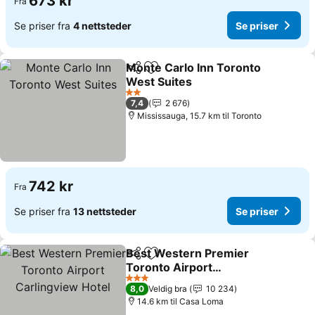
673 kr
Fra
Se priser fra
4 nettsteder
Se priser
Monte Carlo Inn Toronto
Del
Legg til i favoritter
West Suites
2 Stjerner
7,4
2 676
Mississauga, 15.7 km til Toronto
742 kr
Fra
Se priser fra
13 nettsteder
Se priser
Best Western Premier
Del
Legg til i favoritter
Toronto Airport
Carlingview Hotel
3 Stjerner
8,0
Veldig bra
10 234
14.6 km til Casa Loma