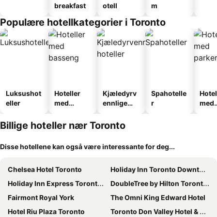
breakfast
otell
m
Populære hotellkategorier i Toronto
Luksushot
Hoteller
Kjæledyrv
Spahotelle
Hotel
eller
med
ennlige
r
med
basseng
hoteller
park
Billige hoteller nær Toronto
Disse hotellene kan også være interessante for deg...
Chelsea Hotel Toronto
Holiday Inn Toronto Downtown Centre By Ihg
Holiday Inn Express Toronto Downtown By Ihg
DoubleTree by Hilton Toronto Downtown
Fairmont Royal York
The Omni King Edward Hotel
Hotel Riu Plaza Toronto
Toronto Don Valley Hotel & Suites