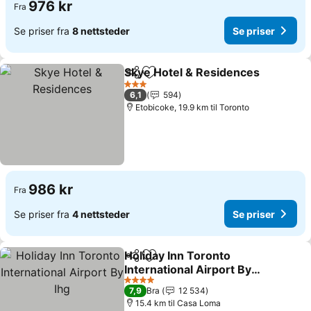
976 kr
Fra
Se priser fra
8 nettsteder
Se priser
Skye Hotel & Residences
Del
Legg til i favoritter
3 Stjerner
6,1
594
Etobicoke, 19.9 km til Toronto
986 kr
Fra
Se priser fra
4 nettsteder
Se priser
Holiday Inn Toronto
Del
Legg til i favoritter
International Airport By
Ihg
4 Stjerner
7,9
Bra
12 534
15.4 km til Casa Loma