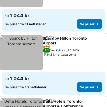
1 044 kr
Fra
Se priser fra
11 nettsteder
Se priser
Spark by Hilton Toronto
Del
Legg til i favoritter
Airport
3 Stjerner
8,1
Veldig bra
2 843
14.8 km til Casa Loma
1 044 kr
Fra
Se priser fra
10 nettsteder
Se priser
Delta Hotels Toronto
Del
Legg til i favoritter
Airport & Conference