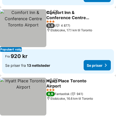
Comfort Inn &
Del
Legg til i favoritter
Conference Centre
Toronto Airport
3 Stjerner
5,9
4 877
Etobicoke, 17.1 km til Toronto
Populært valg
920 kr
Fra
Se priser fra
13 nettsteder
Se priser
Hyatt Place Toronto
Del
Legg til i favoritter
Airport
3 Stjerner
8,9
Fantastisk
941
Etobicoke, 16.6 km til Toronto