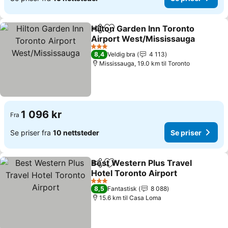
Hilton Garden Inn Toronto
Del
Legg til i favoritter
Airport West/Mississauga
3 Stjerner
8,4
Veldig bra
4 113
Mississauga, 19.0 km til Toronto
1 096 kr
Fra
Se priser fra
10 nettsteder
Se priser
Best Western Plus Travel
Del
Legg til i favoritter
Hotel Toronto Airport
3 Stjerner
8,5
Fantastisk
8 088
15.6 km til Casa Loma