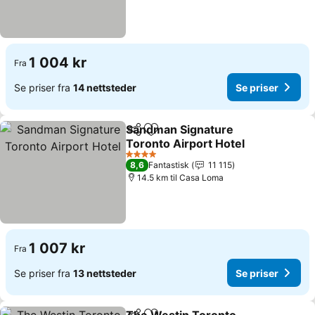
1 004 kr
Fra
Se priser fra
14 nettsteder
Se priser
Sandman Signature
Del
Legg til i favoritter
Toronto Airport Hotel
4 Stjerner
8,6
Fantastisk
11 115
14.5 km til Casa Loma
1 007 kr
Fra
Se priser fra
13 nettsteder
Se priser