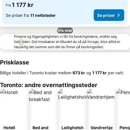
1 177 kr
Fra
Se priser fra
11 nettsteder
Se priser
Vis mer
Prisene og tilgjengeligheten vi får fra bookingsidene, endrer seg
hele tiden. Det innebærer at tilbudet du så på trivago, ikke alltid er
nøyaktig det samme som det du finner på bookingsiden.
Prisklasse
Billige hoteller i Toronto koster mellom
‎673 kr
og
‎1 177 kr
per natt.
Toronto: andre overnattingssteder
Hotell
Bed and
Leilighetsh
Vandrerhje
Pens