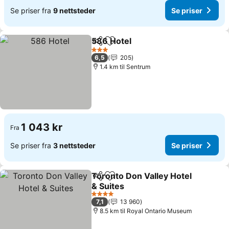
Se priser fra
9 nettsteder
Se priser
586 Hotel
Del
Legg til i favoritter
3 Stjerner
6,5
205
1.4 km til Sentrum
1 043 kr
Fra
Se priser fra
3 nettsteder
Se priser
Toronto Don Valley Hotel
Del
Legg til i favoritter
& Suites
4 Stjerner
7,1
13 960
8.5 km til Royal Ontario Museum