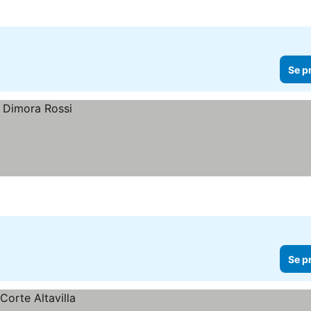
Se p
Se p