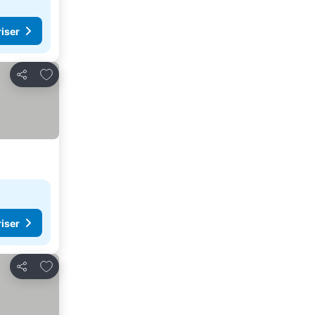
riser
Legg til i favoritter
Del
riser
Legg til i favoritter
Del