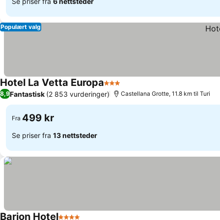
Se priser fra
6 nettsteder
Populært valg
Hotel La Vetta Europa
3 Stjerner
Fantastisk
(2 853 vurderinger)
8,9
Castellana Grotte, 11.8 km til Turi
499 kr
Fra
Se priser fra
13 nettsteder
Barion Hotel