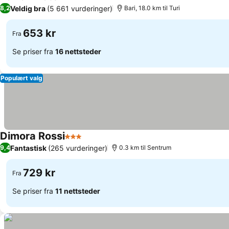
4 Stjerner
Veldig bra
(5 661 vurderinger)
8,2
Bari, 18.0 km til Turi
653 kr
Fra
Se priser fra
16 nettsteder
Populært valg
Dimora Rossi
3 Stjerner
Fantastisk
(265 vurderinger)
9,4
0.3 km til Sentrum
729 kr
Fra
Se priser fra
11 nettsteder