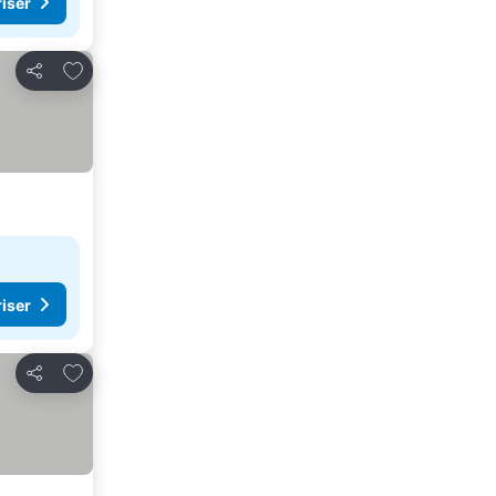
riser
Legg til i favoritter
Del
riser
Legg til i favoritter
Del