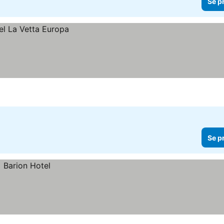
Se p
Se p