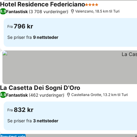
Hotel Residence Federiciano
4 Stjerner
Fantastisk
(3 708 vurderinger)
8,9
Valenzano, 18.5 km til Turi
796 kr
Fra
Se priser fra
9 nettsteder
La Casetta Dei Sogni D'Oro
Fantastisk
(462 vurderinger)
8,9
Castellana Grotte, 13.2 km til Turi
832 kr
Fra
Se priser fra
3 nettsteder
Populært valg