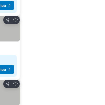
riser
Legg til i favoritter
Del
riser
Legg til i favoritter
Del