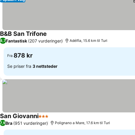
B&B San Trifone
Fantastisk
(207 vurderinger)
8,7
Adélfia, 15.6 km til Turi
878 kr
Fra
Se priser fra
3 nettsteder
San Giovanni
3 Stjerner
Bra
(951 vurderinger)
7,9
Polignano a Mare, 17.6 km til Turi