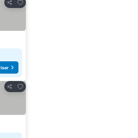
Legg til i favoritter
Del
riser
Legg til i favoritter
Del