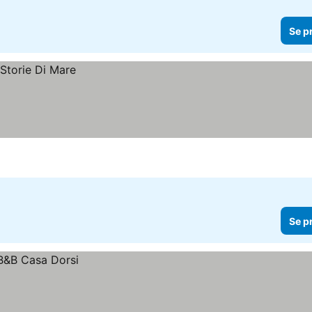
Se p
Se p