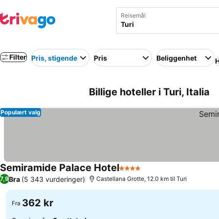
Reisemål
Filter
Pris, stigende
Pris
Beliggenhet
H
Billige hoteller i Turi, Italia
Populært valg
Semiramide Palace Hotel
4 Stjerner
Bra
(5 343 vurderinger)
7,9
Castellana Grotte, 12.0 km til Turi
362 kr
Fra