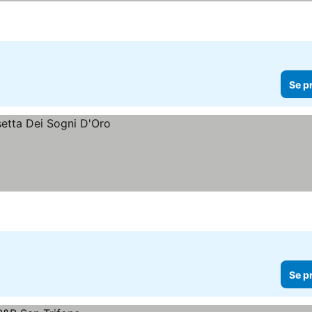
Se p
Se p