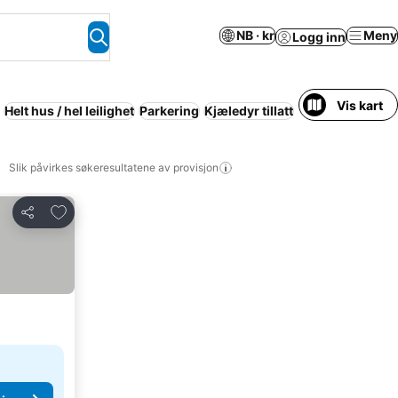
NB · kr
Meny
Logg inn
Vis kart
Helt hus / hel leilighet
Parkering
Kjæledyr tillatt
Barnefamilier
R
Slik påvirkes søkeresultatene av provisjon
Legg til i favoritter
Del