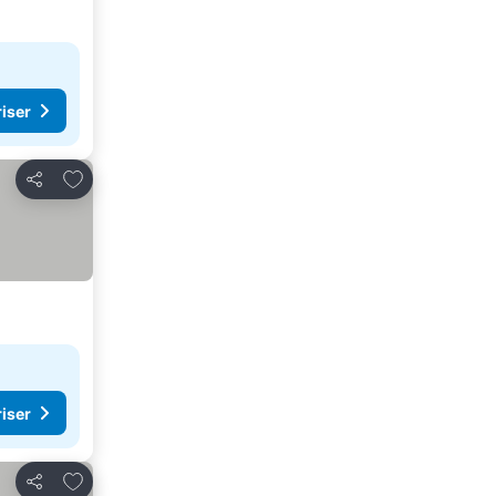
riser
Legg til i favoritter
Del
riser
Legg til i favoritter
Del