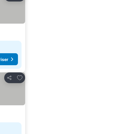
riser
Legg til i favoritter
Del