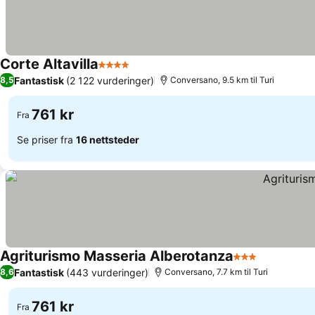
Corte Altavilla
4 Stjerner
Fantastisk
(2 122 vurderinger)
8,5
Conversano, 9.5 km til Turi
761 kr
Fra
Se priser fra
16 nettsteder
Agriturismo Masseria Alberotanza
3 Stjerner
Fantastisk
(443 vurderinger)
8,6
Conversano, 7.7 km til Turi
761 kr
Fra