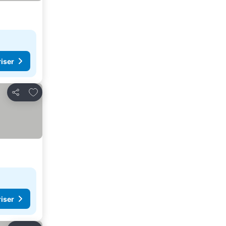
riser
Legg til i favoritter
Del
riser