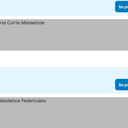
Se p
Se p