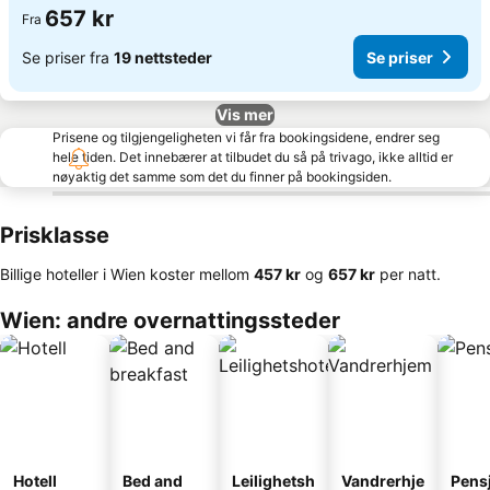
657 kr
Fra
Se priser fra
19 nettsteder
Se priser
Vis mer
Prisene og tilgjengeligheten vi får fra bookingsidene, endrer seg
hele tiden. Det innebærer at tilbudet du så på trivago, ikke alltid er
nøyaktig det samme som det du finner på bookingsiden.
Prisklasse
Billige hoteller i Wien koster mellom
‎457 kr
og
‎657 kr
per natt.
Wien: andre overnattingssteder
Hotell
Bed and
Leilighetsh
Vandrerhje
Pens