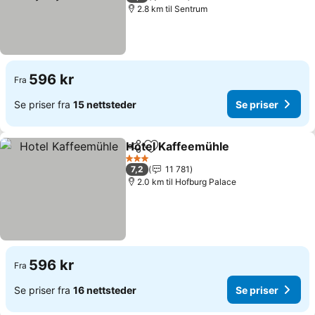
2.8 km til Sentrum
596 kr
Fra
Se priser fra
15 nettsteder
Se priser
Hotel Kaffeemühle
Del
Legg til i favoritter
Se pris
3 Stjerner
7,2
11 781
2.0 km til Hofburg Palace
596 kr
Fra
Se priser fra
16 nettsteder
Se priser