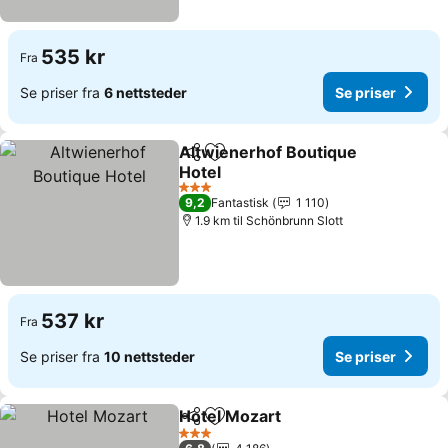
535 kr
Fra
Se priser fra
6 nettsteder
Se priser
Altwienerhof Boutique
Del
Legg til i favoritter
Hotel
Se priser
3 Stjerner
9,2
Fantastisk
1 110
1.9 km til Schönbrunn Slott
537 kr
Fra
Se priser fra
10 nettsteder
Se priser
Hotel Mozart
Del
Legg til i favoritter
Se priser
3 Stjerner