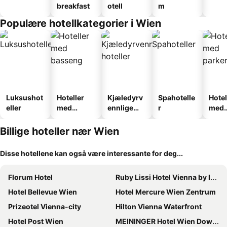
breakfast
otell
m
Populære hotellkategorier i Wien
Luksushot
Hoteller
Kjæledyrv
Spahotelle
Hotel
eller
med
ennlige
r
med
basseng
hoteller
park
Billige hoteller nær Wien
Disse hotellene kan også være interessante for deg...
Florum Hotel
Ruby Lissi Hotel Vienna by IHG
Hotel Bellevue Wien
Hotel Mercure Wien Zentrum
Prizeotel Vienna-city
Hilton Vienna Waterfront
Hotel Post Wien
MEININGER Hotel Wien Downtown Franz