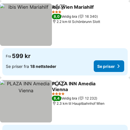
ibis Wien Mariahilf
Del
Legg til i favoritter
Se prise
3 Stjerner
8,0
Veldig bra
16 340
2.2 km til Schönbrunn Slott
599 kr
Fra
Se priser fra
18 nettsteder
Se priser
PLAZA INN Amedia
Del
Legg til i favoritter
Vienna
Se priser
4 Stjerner
8,4
Veldig bra
12 232
2.3 km til Hauptbahnhof Wien