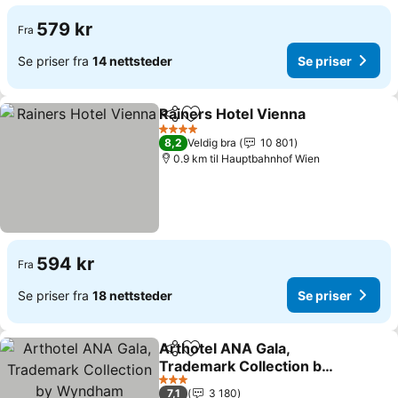
579 kr
Fra
Se priser fra
14 nettsteder
Se priser
Rainers Hotel Vienna
Del
Legg til i favoritter
Se pr
4 Stjerner
8,2
Veldig bra
10 801
0.9 km til Hauptbahnhof Wien
594 kr
Fra
Se priser fra
18 nettsteder
Se priser
Arthotel ANA Gala,
Del
Legg til i favoritter
Trademark Collection by
Wyndham
Se priser
3 Stjerner
7,1
3 180