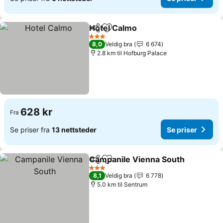
Hotel Calmo
Del
Legg til i favoritter
Se priser
3 Stjerner
8,0
Veldig bra
6 674
2.8 km til Hofburg Palace
628 kr
Fra
Se priser fra
13 nettsteder
Se priser
Campanile Vienna South
Del
Legg til i favoritter
S
3 Stjerner
8,1
Veldig bra
6 778
5.0 km til Sentrum