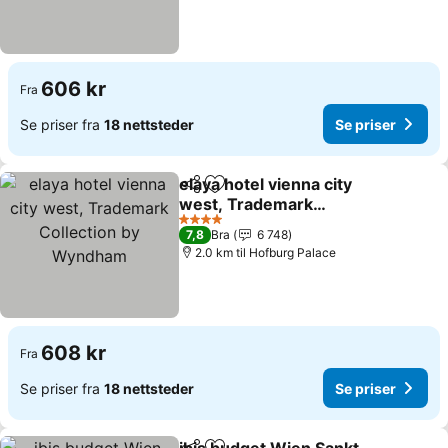
606 kr
Fra
Se priser fra
18 nettsteder
Se priser
elaya hotel vienna city
Del
Legg til i favoritter
west, Trademark
Collection by Wyndham
Se priser
4 Stjerner
7,8
Bra
6 748
2.0 km til Hofburg Palace
608 kr
Fra
Se priser fra
18 nettsteder
Se priser