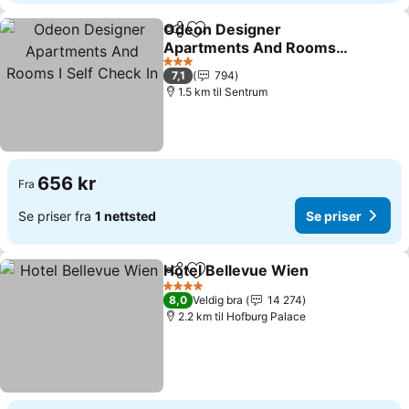
Odeon Designer
Del
Legg til i favoritter
Apartments And Rooms I
Self Check In
Se priser
3 Stjerner
7,1
794
1.5 km til Sentrum
656 kr
Fra
Se priser fra
1 nettsted
Se priser
Hotel Bellevue Wien
Del
Legg til i favoritter
Se pri
4 Stjerner
8,0
Veldig bra
14 274
2.2 km til Hofburg Palace