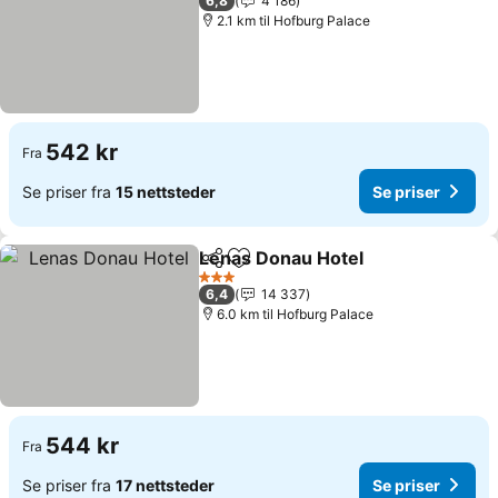
6,8
4 186
2.1 km til Hofburg Palace
542 kr
Fra
Se priser fra
15 nettsteder
Se priser
Lenas Donau Hotel
Del
Legg til i favoritter
Se pris
3 Stjerner
6,4
14 337
6.0 km til Hofburg Palace
544 kr
Fra
Se priser fra
17 nettsteder
Se priser