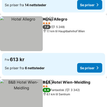
Se priser fra
14 nettsteder
Se priser
Hotel Allegro
Del
Legg til i favoritter
Se priser
3 Stjerner
7,2
5 248
1.1 km til Hauptbahnhof Wien
613 kr
Fra
Se priser fra
6 nettsteder
Se priser
B&B Hotel Wien-Meidling
Del
Legg til i favoritter
2 Stjerner
8,6
Fantastisk
3 342
6.1 km til Sentrum