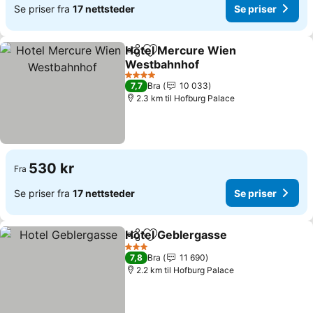
Se priser fra
17 nettsteder
Se priser
Hotel Mercure Wien
Del
Legg til i favoritter
Westbahnhof
Se priser
4 Stjerner
7,7
Bra
10 033
2.3 km til Hofburg Palace
530 kr
Fra
Se priser fra
17 nettsteder
Se priser
Hotel Geblergasse
Del
Legg til i favoritter
Se prise
3 Stjerner
7,8
Bra
11 690
2.2 km til Hofburg Palace