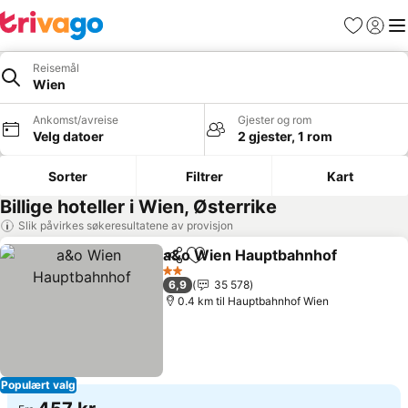
Favoritter
Logg i
Me
Reisemål
Wien
Ankomst/avreise
Gjester og rom
Velg datoer
2 gjester, 1 rom
Sorter
Filtrer
Kart
Billige hoteller i Wien, Østerrike
Slik påvirkes søkeresultatene av provisjon
a&o Wien Hauptbahnhof
Del
Legg til i favoritter
S
2 Stjerner
6,9
35 578
0.4 km til Hauptbahnhof Wien
Populært valg