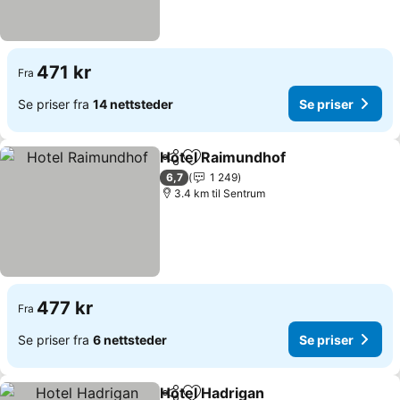
471 kr
Fra
Se priser fra
14 nettsteder
Se priser
Hotel Raimundhof
Del
Legg til i favoritter
Se prise
6,7
1 249
3.4 km til Sentrum
477 kr
Fra
Se priser fra
6 nettsteder
Se priser
Hotel Hadrigan