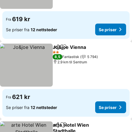
619 kr
Fra
Se priser fra
12 nettsteder
Se priser
Jo&joe Vienna
Del
Legg til i favoritter
Se priser
2 Stjerner
8,5
Fantastisk
5 794
2.9 km til Sentrum
621 kr
Fra
Se priser fra
12 nettsteder
Se priser
arte Hotel Wien
Del
Legg til i favoritter
Stadthalle