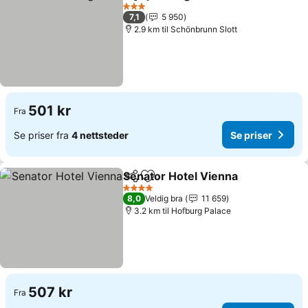
Del
Legg til i favoritter
Se priser
3 Stjerner
7,1
5 950
2.9 km til Schönbrunn Slott
501 kr
Fra
Se priser fra
4 nettsteder
Se priser
Senator Hotel Vienna
Del
Legg til i favoritter
Se pr
4 Stjerner
8,0
Veldig bra
11 659
3.2 km til Hofburg Palace
507 kr
Fra