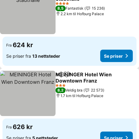
Se priser
4 Stjerner
8,5
Fantastisk
15 236
2.2 km til Hofburg Palace
624 kr
Fra
Se priser fra
13 nettsteder
Se priser
MEININGER Hotel Wien
Del
Legg til i favoritter
Downtown Franz
Se priser
3 Stjerner
8,2
Veldig bra
22 573
1.7 km til Hofburg Palace
626 kr
Fra
Se priser fra
5 nettsteder
Se priser