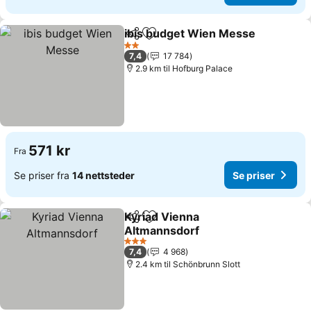
ibis budget Wien Messe
Del
Legg til i favoritter
Se
2 Stjerner
7,4
17 784
2.9 km til Hofburg Palace
571 kr
Fra
Se priser fra
14 nettsteder
Se priser
Kyriad Vienna
Del
Legg til i favoritter
Altmannsdorf
Se priser
3 Stjerner
7,4
4 968
2.4 km til Schönbrunn Slott