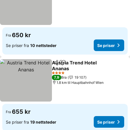
650 kr
Fra
Se priser fra
10 nettsteder
Se priser
Austria Trend Hotel
Del
Legg til i favoritter
Ananas
Se priser
4 Stjerner
7,9
Bra
19 107
1.8 km til Hauptbahnhof Wien
655 kr
Fra
Se priser fra
19 nettsteder
Se priser