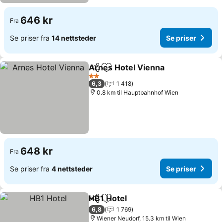
646 kr
Fra
Se priser fra
14 nettsteder
Se priser
Arnes Hotel Vienna
Del
Legg til i favoritter
Se pris
2 Stjerner
6,3
1 418
0.8 km til Hauptbahnhof Wien
648 kr
Fra
Se priser fra
4 nettsteder
Se priser
HB1 Hotel
Del
Legg til i favoritter
Se priser
6,8
1 769
Wiener Neudorf, 15.3 km til Wien