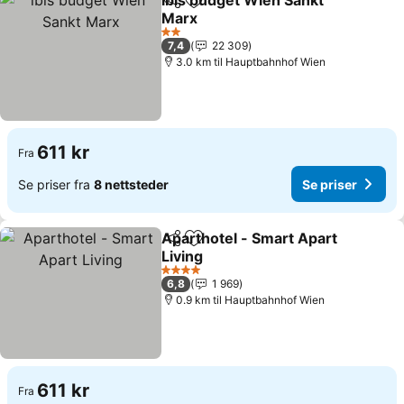
ibis budget Wien Sankt
Del
Legg til i favoritter
Marx
Se priser
2 Stjerner
7,4
22 309
3.0 km til Hauptbahnhof Wien
611 kr
Fra
Se priser fra
8 nettsteder
Se priser
Aparthotel - Smart Apart
Del
Legg til i favoritter
Living
Se priser
4 Stjerner
6,8
1 969
0.9 km til Hauptbahnhof Wien
611 kr
Fra