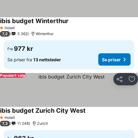
ibis budget Winterthur
Se priser
Hotell
1 Stjerner
7,2
3 362
Winterthur
977 kr
Fra
Se priser fra
13 nettsteder
Se priser
Populært valg
Del
Leg
ibis budget Zurich City West
Se priser
Hotell
1 Stjerner
7,3
11 248
Zurich