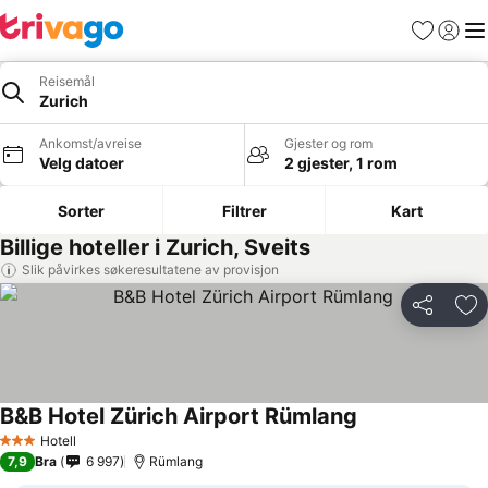
Favoritter
Logg i
Me
Reisemål
Zurich
Ankomst/avreise
Gjester og rom
Velg datoer
2 gjester, 1 rom
Sorter
Filtrer
Kart
Billige hoteller i Zurich, Sveits
Slik påvirkes søkeresultatene av provisjon
Del
Leg
B&B Hotel Zürich Airport Rümlang
Se priser
Hotell
3 Stjerner
7,9
Bra
6 997
Rümlang