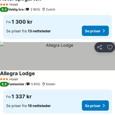
Se priser
Hotell
3 Stjerner
8,0
Veldig bra
2 900
Zurich
1 300 kr
Fra
Se priser fra
13 nettsteder
Se priser
Del
Leg
Allegra Lodge
Se priser
Hotell
3 Stjerner
8,8
Fantastisk
5 910
Kloten
1 337 kr
Fra
Se priser fra
16 nettsteder
Se priser