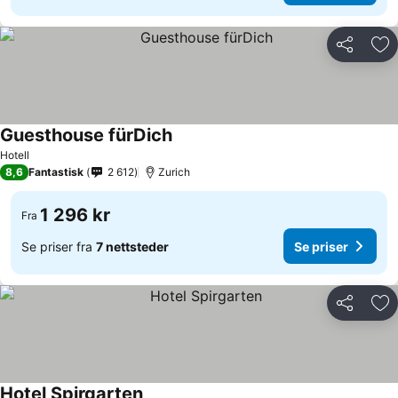
Del
Leg
Guesthouse fürDich
Se priser
Hotell
8,6
Fantastisk
2 612
Zurich
1 296 kr
Fra
Se priser fra
7 nettsteder
Se priser
Del
Leg
Hotel Spirgarten