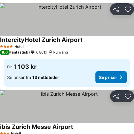
Del
Leg
IntercityHotel Zurich Airport
Se priser
Hotell
4 Stjerner
8,6
Fantastisk
6 861
Rümlang
1 103 kr
Fra
Se priser fra
13 nettsteder
Se priser
Del
Leg
ibis Zurich Messe Airport
Se priser
Hotell