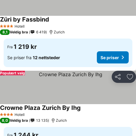
Züri by Fassbind
Se priser
Hotell
4 Stjerner
8,1
Veldig bra
6 419
Zurich
1 219 kr
Fra
Se priser fra
12 nettsteder
Se priser
Populært valg
Del
Leg
Crowne Plaza Zurich By Ihg
Se priser
Hotell
4 Stjerner
8,0
Veldig bra
13 135
Zurich
1 244 kr
Fra