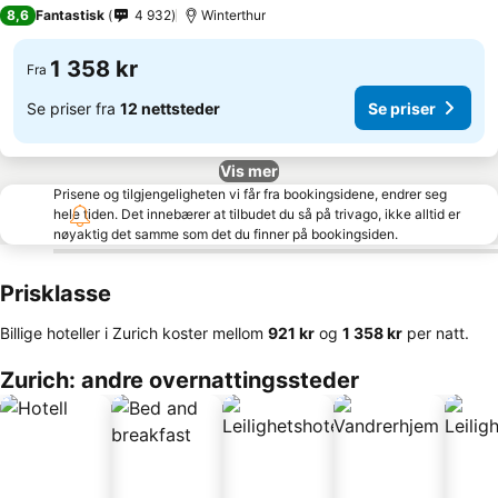
3 Stjerner
8,6
Fantastisk
4 932
Winterthur
1 358 kr
Fra
Se priser fra
12 nettsteder
Se priser
Vis mer
Prisene og tilgjengeligheten vi får fra bookingsidene, endrer seg
hele tiden. Det innebærer at tilbudet du så på trivago, ikke alltid er
nøyaktig det samme som det du finner på bookingsiden.
Prisklasse
Billige hoteller i Zurich koster mellom
‎921 kr
og
‎1 358 kr
per natt.
Zurich: andre overnattingssteder