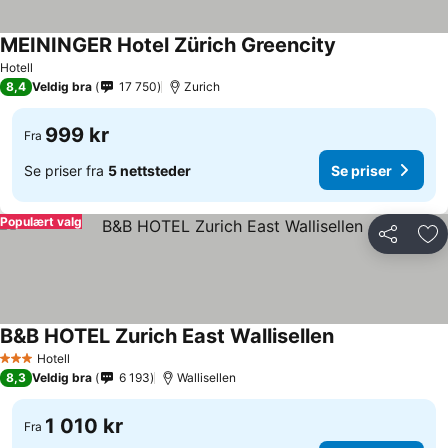
MEININGER Hotel Zürich Greencity
Se priser
Hotell
8,4
Veldig bra
17 750
Zurich
999 kr
Fra
Se priser fra
5 nettsteder
Se priser
Populært valg
Del
Leg
B&B HOTEL Zurich East Wallisellen
Se priser
Hotell
3 Stjerner
8,3
Veldig bra
6 193
Wallisellen
1 010 kr
Fra