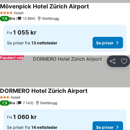
Mövenpick Hotel Zürich Airport
Se priser
Hotell
4 Stjerner
7,6
Bra
12 894
Glattbrugg
1 055 kr
Fra
Se priser fra
13 nettsteder
Se priser
Populært valg
Del
Leg
DORMERO Hotel Zürich Airport
Se priser
Hotell
3 Stjerner
7,5
Bra
7 143
Glattbrugg
1 060 kr
Fra
Se priser fra
14 nettsteder
Se priser