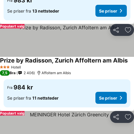
983 kr
Fra
Se priser fra
13 nettsteder
Se priser
Populært valg
Del
Leg
Prize by Radisson, Zurich Affoltern am Albis
Se
Hotell
3 Stjerner
7,5
Bra
2 406
Affoltern am Albis
984 kr
Fra
Se priser fra
11 nettsteder
Se priser
Populært valg
Del
Leg