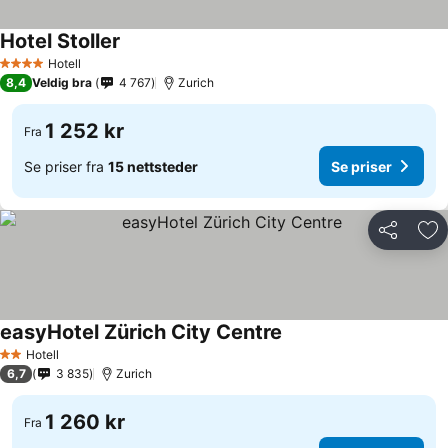
Hotel Stoller
Se priser
Hotell
4 Stjerner
8,4
Veldig bra
4 767
Zurich
1 252 kr
Fra
Se priser fra
15 nettsteder
Se priser
Del
Leg
easyHotel Zürich City Centre
Se priser
Hotell
2 Stjerner
6,7
3 835
Zurich
1 260 kr
Fra