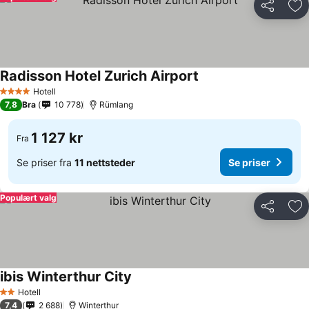
Del
Leg
Radisson Hotel Zurich Airport
Se priser
Hotell
4 Stjerner
7,8
Bra
10 778
Rümlang
1 127 kr
Fra
Se priser fra
11 nettsteder
Se priser
Populært valg
Del
Leg
ibis Winterthur City
Se priser
Hotell
2 Stjerner
7,4
2 688
Winterthur