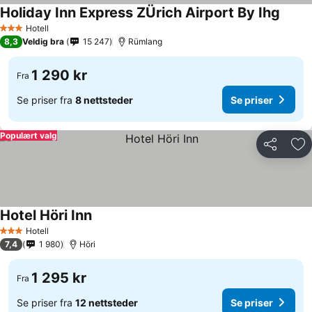
Holiday Inn Express ZÜrich Airport By Ihg
Se pri
Hotell
3 Stjerner
8,3
Veldig bra
15 247
Rümlang
1 290 kr
Fra
Se priser fra
8 nettsteder
Se priser
Populært valg
Del
Leg
Hotel Höri Inn
Se priser
Hotell
3 Stjerner
7,4
1 980
Höri
1 295 kr
Fra
Se priser fra
12 nettsteder
Se priser