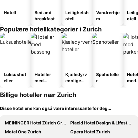
Hotell
Bed and
Leilighetsh
Vandrerhje
Leili
breakfast
otell
m
otell
Populære hotellkategorier i Zurich
Luksushot
Hoteller
Kjæledyrv
Spahotelle
Hotel
eller
med
ennlige
r
med
basseng
hoteller
park
Billige hoteller nær Zurich
Disse hotellene kan også være interessante for deg...
MEININGER Hotel Zürich Greencity
Placid Hotel Design & Lifestyle Zurich
Motel One Zürich
Opera Hotel Zurich