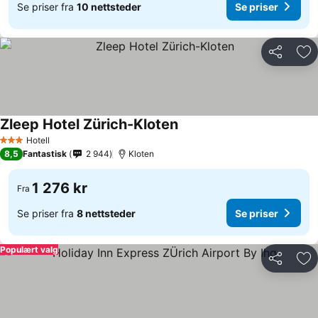
Se priser fra
10 nettsteder
Se priser
Del
Leg
Zleep Hotel Zürich-Kloten
Se priser
Hotell
3 Stjerner
8,5
Fantastisk
2 944
Kloten
1 276 kr
Fra
Se priser fra
8 nettsteder
Se priser
Populært valg
Del
Leg