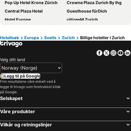
Pop Up Hotel Krone Zürich
Crowne Plaza Zurich By Ihg
Central Plaza Hotel
Guesthouse fürDich
Hotel Europe
citizenM Zurich
Fred Hotel Hauptbahnhof
Hyatt Place Zurich Airport The Circle
Ruby Mimi Hotel Zurich
Radisson Hotel Zurich Airport
Hotellsøk
Europa
Sveits
Zurich
Billige hoteller i Zurich
Mercure Zürich City
ibis budget Zurich City West
Facebook
Twitter
Insta
Yo
Hotel Alexander
Radisson Blu Hotel, Zurich Airport
Velg ditt land
ibis budget Zurich Airport
Hotel Rössli
Hotel Bristol
Holiday Inn Zurich Messe
Legg til på Google
25hours Hotel Zurich Langstrasse
Capsule Hotel - Zurich Airport
Finn resultatene våre enkelt ved å
legge til trivago som foretrukket kilde
Hotel Montana Zürich
Novotel Zurich City-West
på Google.
Hotel Hirschen
Hotel Stoller
Selskapet
City Pop 2Night Zurich
Hotel Old Town
Våre produkter
Hotel Felix
Allegra Lodge
Swiss Star California
Mövenpick Hotel Zürich-Regensdorf
Vilkår og retningslinjer
ibis Zurich Messe Airport
Trip Inn Zurich Hotel