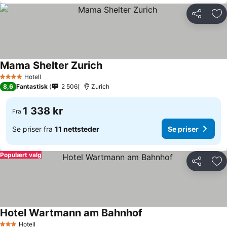
Del
Leg
Mama Shelter Zurich
Se priser
Hotell
4 Stjerner
8,6
Fantastisk
2 506
Zurich
1 338 kr
Fra
Se priser fra
11 nettsteder
Se priser
Populært valg
Del
Leg
Hotel Wartmann am Bahnhof
Se priser
Hotell