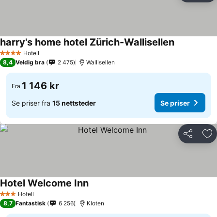
harry's home hotel Zürich-Wallisellen
Se priser
Hotell
4 Stjerner
8,4
Veldig bra
2 475
Wallisellen
1 146 kr
Fra
Se priser fra
15 nettsteder
Se priser
Del
Leg
Hotel Welcome Inn
Se priser
Hotell
3 Stjerner
8,7
Fantastisk
6 256
Kloten