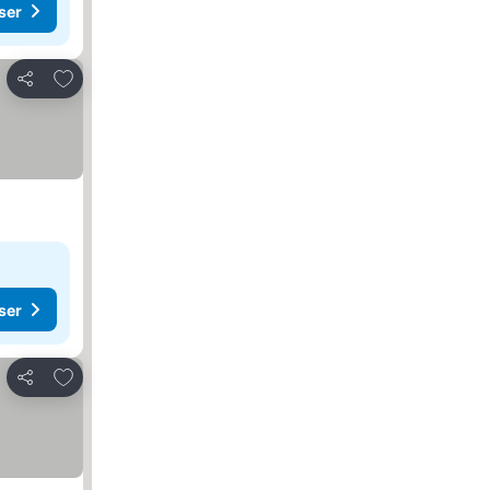
ser
Legg til i favoritter
Del
ser
Legg til i favoritter
Del