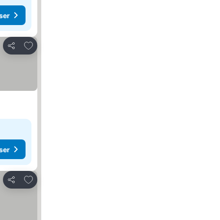
ser
Legg til i favoritter
Del
ser
Legg til i favoritter
Del