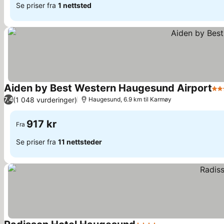
Se priser fra
1 nettsted
Aiden by Best Western Haugesund Airport
4 S
(1 048 vurderinger)
7,4
Haugesund, 6.9 km til Karmøy
917 kr
Fra
Se priser fra
11 nettsteder