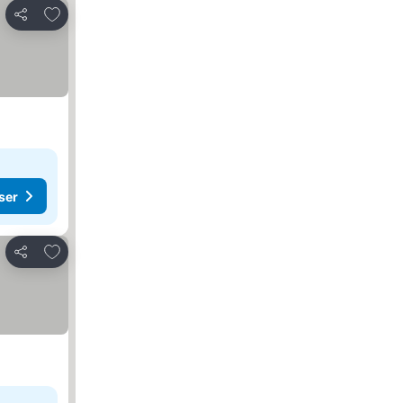
Legg til i favoritter
Del
ser
Legg til i favoritter
Del