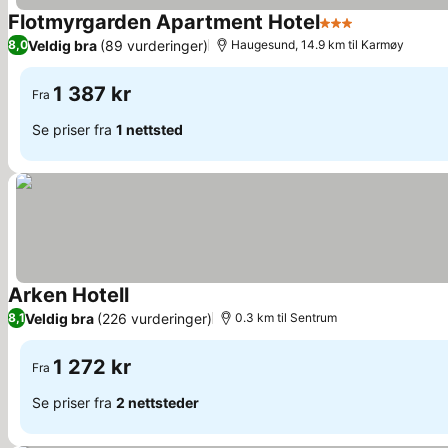
Flotmyrgarden Apartment Hotel
3 Stjerner
Se priser
Veldig bra
(89 vurderinger)
8,0
Haugesund, 14.9 km til Karmøy
1 387 kr
Fra
Se priser fra
1 nettsted
Arken Hotell
Se priser
Veldig bra
(226 vurderinger)
8,1
0.3 km til Sentrum
1 272 kr
Fra
Se priser fra
2 nettsteder