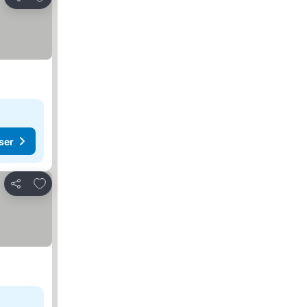
Del
ser
Legg til i favoritter
Del