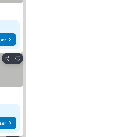
ser
Legg til i favoritter
Del
ser