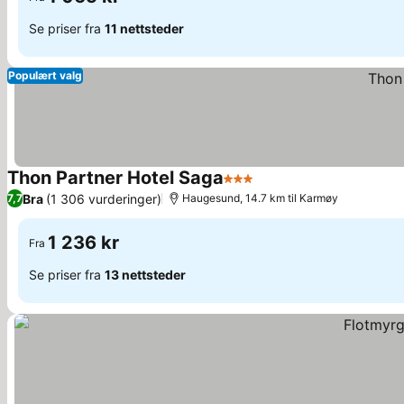
Se priser fra
11 nettsteder
Populært valg
Thon Partner Hotel Saga
3 Stjerner
Se priser
Bra
(1 306 vurderinger)
7,7
Haugesund, 14.7 km til Karmøy
1 236 kr
Fra
Se priser fra
13 nettsteder