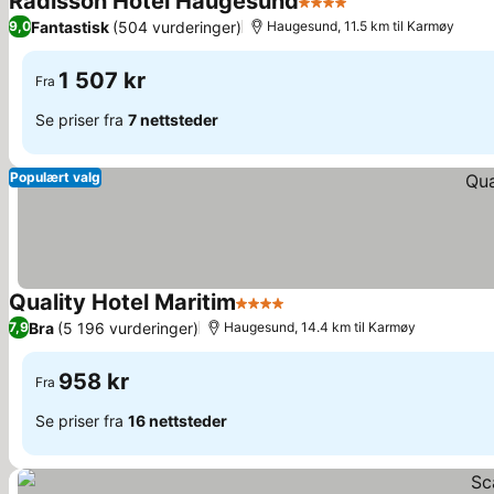
Radisson Hotel Haugesund
4 Stjerner
Se priser
Fantastisk
(504 vurderinger)
9,0
Haugesund, 11.5 km til Karmøy
1 507 kr
Fra
Se priser fra
7 nettsteder
Populært valg
Quality Hotel Maritim
4 Stjerner
Se priser
Bra
(5 196 vurderinger)
7,9
Haugesund, 14.4 km til Karmøy
958 kr
Fra
Se priser fra
16 nettsteder