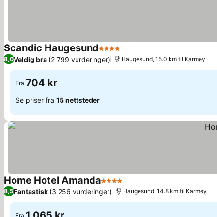
Scandic Haugesund
4 Stjerner
Se priser
Veldig bra
(2 799 vurderinger)
8,0
Haugesund, 15.0 km til Karmøy
704 kr
Fra
Se priser fra
15 nettsteder
Home Hotel Amanda
4 Stjerner
Se priser
Fantastisk
(3 256 vurderinger)
8,5
Haugesund, 14.8 km til Karmøy
1 065 kr
Fra