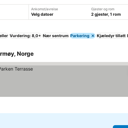
Ankomst/avreise
Gjester og rom
Velg datoer
2 gjester, 1 rom
eller
Vurdering: 8,0+
Nær sentrum
Parkering
Kjæledyr tillatt
armøy, Norge