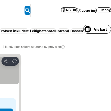
NB · kr
Meny
Logg inn
Vis kart
Frokost inkludert
Leilighetshotell
Strand
Basseng
Slik påvirkes søkeresultatene av provisjon
Legg til i favoritter
Del