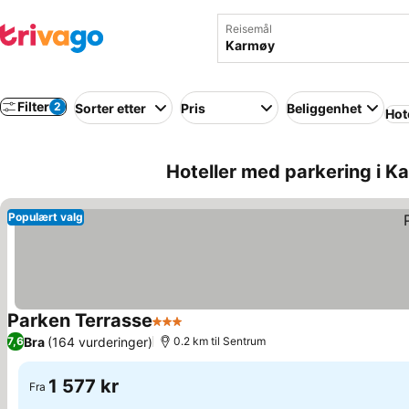
Reisemål
Filter
2
Sorter etter
Pris
Beliggenhet
Hot
Hoteller med parkering i K
Populært valg
Parken Terrasse
3 Stjerner
Se priser
Bra
(164 vurderinger)
7,6
0.2 km til Sentrum
1 577 kr
Fra