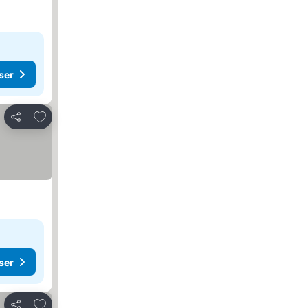
ser
Legg til i favoritter
Del
ser
Legg til i favoritter