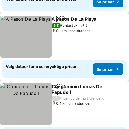
Se priser
A Pasos De La Playa
Del
Legg til i favoritter
9,8
Fantastisk
9
0.1 km unna stranden
Velg datoer for å se nøyaktige priser
Se priser
Condominio Lomas De
Del
Legg til i favoritter
Papudo I
/
Ingen vurdering tilgjengelig
0.4 km unna stranden