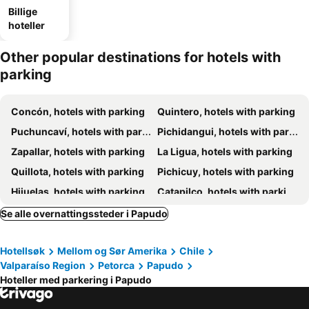
Billige
hoteller
Other popular destinations for hotels with
parking
Concón, hotels with parking
Quintero, hotels with parking
Puchuncaví, hotels with parking
Pichidangui, hotels with parking
Zapallar, hotels with parking
La Ligua, hotels with parking
Quillota, hotels with parking
Pichicuy, hotels with parking
Hijuelas, hotels with parking
Catapilco, hotels with parking
Cabildo, hotels with parking
La Cruz, hotels with parking
Se alle overnattingssteder i Papudo
Nogales, hotels with parking
La Calera, hotels with parking
Hotellsøk
Mellom og Sør Amerika
Chile
Valparaíso Region
Petorca
Papudo
Hoteller med parkering i Papudo