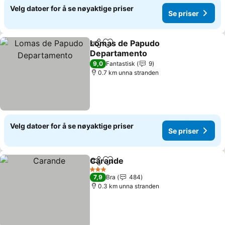
Velg datoer for å se nøyaktige priser
Se priser
Lomas de Papudo
Del
Legg til i favoritter
Departamento
9,0
Fantastisk
9
0.7 km unna stranden
Velg datoer for å se nøyaktige priser
Se priser
Carande
Del
Legg til i favoritter
3 Stjerner
7,9
Bra
484
0.3 km unna stranden