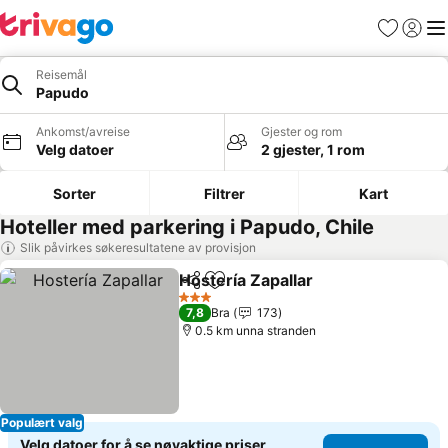
Favoritter
Logg i
Me
Reisemål
Papudo
Ankomst/avreise
Gjester og rom
Velg datoer
2 gjester, 1 rom
Sorter
Filtrer
Kart
Hoteller med parkering i Papudo, Chile
Slik påvirkes søkeresultatene av provisjon
Hostería Zapallar
Del
Legg til i favoritter
3 Stjerner
7,8
Bra
173
0.5 km unna stranden
Populært valg
Velg datoer for å se nøyaktige priser