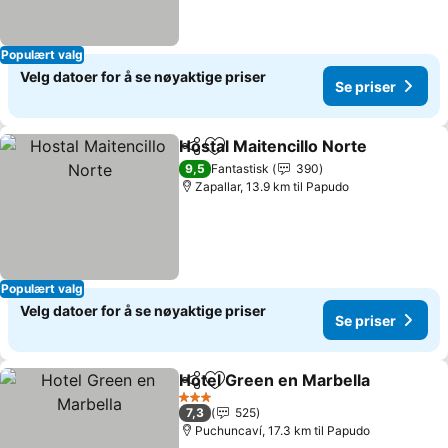
Populært valg
Velg datoer for å se nøyaktige priser
Se priser
Hostal Maitencillo Norte
Del
Legg til i favoritter
9,5
Fantastisk
390
Zapallar, 13.9 km til Papudo
Populært valg
Velg datoer for å se nøyaktige priser
Se priser
Hotel Green en Marbella
Del
Legg til i favoritter
3 Stjerner
7,3
525
Puchuncaví, 17.3 km til Papudo