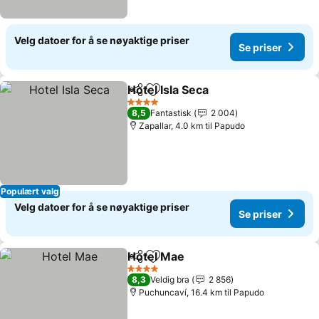
Velg datoer for å se nøyaktige priser
Se priser
Hotel Isla Seca
Del
Legg til i favoritter
4 Stjerner
8,5
Fantastisk
2 004
Zapallar, 4.0 km til Papudo
Populært valg
Velg datoer for å se nøyaktige priser
Se priser
Hotel Mae
Del
Legg til i favoritter
4 Stjerner
8,3
Veldig bra
2 856
Puchuncaví, 16.4 km til Papudo