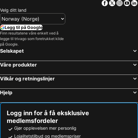
Facebook
Twitter
Insta
Yo
Velg ditt land
Legg til på Google
Finn resultatene våre enkelt ved å
legge til trivago som foretrukket kilde
på Google.
Selskapet
Våre produkter
Vilkår og retningslinjer
Hjelp
Logg inn for å få eksklusive
medlemsfordeler
Gjør opplevelsen mer personlig
Lojalitetstilbud og medlemspriser