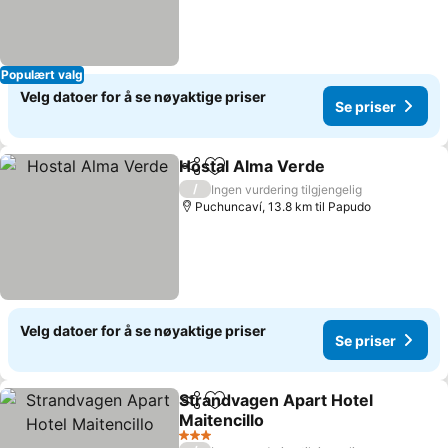
Populært valg
Velg datoer for å se nøyaktige priser
Se priser
Hostal Alma Verde
Del
Legg til i favoritter
/
Ingen vurdering tilgjengelig
Puchuncaví, 13.8 km til Papudo
Velg datoer for å se nøyaktige priser
Se priser
Strandvagen Apart Hotel
Del
Legg til i favoritter
Maitencillo
3 Stjerner