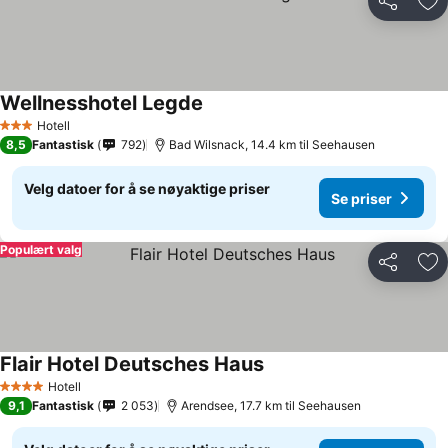
Del
Leg
Wellnesshotel Legde
Hotell
3 Stjerner
8,5
Fantastisk
792
Bad Wilsnack, 14.4 km til Seehausen
Velg datoer for å se nøyaktige priser
Se priser
Populært valg
Del
Leg
Flair Hotel Deutsches Haus
Hotell
4 Stjerner
9,1
Fantastisk
2 053
Arendsee, 17.7 km til Seehausen