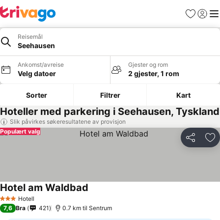
Favoritter
Logg i
Me
Reisemål
Seehausen
Ankomst/avreise
Gjester og rom
Velg datoer
2 gjester, 1 rom
Sorter
Filtrer
Kart
Hoteller med parkering i Seehausen, Tyskland
Slik påvirkes søkeresultatene av provisjon
Populært valg
Del
Leg
Hotel am Waldbad
Hotell
3 Stjerner
7,6
Bra
421
0.7 km til Sentrum