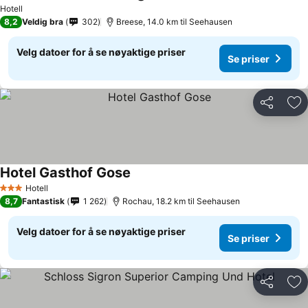
Hotell
8,2
Veldig bra
302
Breese, 14.0 km til Seehausen
Velg datoer for å se nøyaktige priser
Se priser
Del
Leg
Hotel Gasthof Gose
Hotell
3 Stjerner
8,7
Fantastisk
1 262
Rochau, 18.2 km til Seehausen
Velg datoer for å se nøyaktige priser
Se priser
Del
Leg