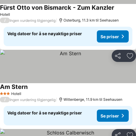
Fürst Otto von Bismarck - Zum Kanzler
Hotell
/
Osterburg, 11.3 km til Seehausen
Ingen vurdering tilgjengelig
Velg datoer for å se nøyaktige priser
Se priser
Del
Leg
Am Stern
Hotell
3 Stjerner
/
Wittenberge, 11.9 km til Seehausen
Ingen vurdering tilgjengelig
Velg datoer for å se nøyaktige priser
Se priser