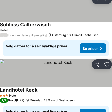
Del
Leg
Schloss Calberwisch
Hotell
/
Osterburg, 13.4 km til Seehausen
Ingen vurdering tilgjengelig
Velg datoer for å se nøyaktige priser
Se priser
Del
Leg
Landhotel Keck
Hotell
3 Stjerner
7,5
Bra
29
Düsedau, 13.9 km til Seehausen
Velg datoer for å se nøyaktige priser