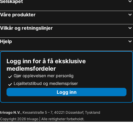
Selskapet
Cumlosen, hotels with parking
Trebel, hotels with parking
Schnackenburg, hotels with parking
Grabow, hotels with parking
Våre produkter
Winterfeld, hotels with parking
Wust, hotels with parking
Vilkår og retningslinjer
Rochau, hotels with parking
Leppin, hotels with parking
Wanzer, hotels with parking
Karstädt, hotels with parking
Hjelp
Bretsch, hotels with parking
Neuermark-Lübars, hotels with parking
Luckau, hotels with parking
Arneburg, hotels with parking
Logg inn for å få eksklusive
medlemsfordeler
Gjør opplevelsen mer personlig
Lojalitetstilbud og medlemspriser
Logg inn
trivago N.V.
, Kesselstraße 5 – 7, 40221 Düsseldorf, Tyskland
Copyright 2026 trivago | Alle rettigheter forbeholdt.