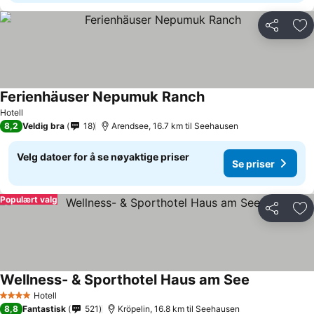
Del
Leg
Ferienhäuser Nepumuk Ranch
Hotell
8,2
Veldig bra
18
Arendsee, 16.7 km til Seehausen
Velg datoer for å se nøyaktige priser
Se priser
Populært valg
Del
Leg
Wellness- & Sporthotel Haus am See
Hotell
4 Stjerner
8,8
Fantastisk
521
Kröpelin, 16.8 km til Seehausen