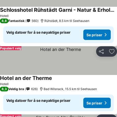
Schlosshotel Rühstädt Garni - Natur & Erholung an der Elbe
Hotell
8,8
Fantastisk
560
Rühstädt, 8.5 km til Seehausen
Velg datoer for å se nøyaktige priser
Se priser
Populært valg
Del
Leg
Hotel an der Therme
Hotell
8,3
Veldig bra
626
Bad Wilsnack, 15.5 km til Seehausen
Velg datoer for å se nøyaktige priser
Se priser
Populært valg