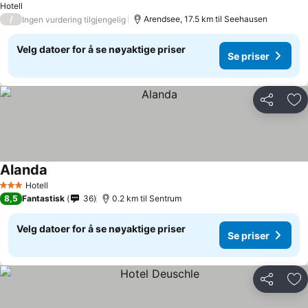
Hotell
/
Arendsee, 17.5 km til Seehausen
Ingen vurdering tilgjengelig
Velg datoer for å se nøyaktige priser
Se priser
Del
Leg
Alanda
Hotell
3 Stjerner
8,5
Fantastisk
36
0.2 km til Sentrum
Velg datoer for å se nøyaktige priser
Se priser
Del
Leg