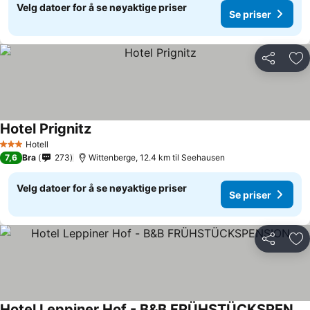
Velg datoer for å se nøyaktige priser
Se priser
Del
Leg
Hotel Prignitz
Hotell
3 Stjerner
7,6
Bra
273
Wittenberge, 12.4 km til Seehausen
Velg datoer for å se nøyaktige priser
Se priser
Del
Leg
Hotel Leppiner Hof - B&B FRÜHSTÜCKSPENSION