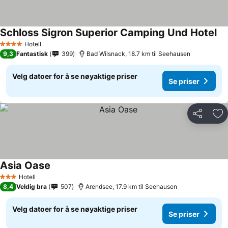
Schloss Sigron Superior Camping Und Hotel
Hotell
4 Stjerner
9,3
Fantastisk
399
Bad Wilsnack, 18.7 km til Seehausen
Velg datoer for å se nøyaktige priser
Se priser
Del
Leg
Asia Oase
Hotell
3 Stjerner
8,4
Veldig bra
507
Arendsee, 17.9 km til Seehausen
Velg datoer for å se nøyaktige priser
Se priser