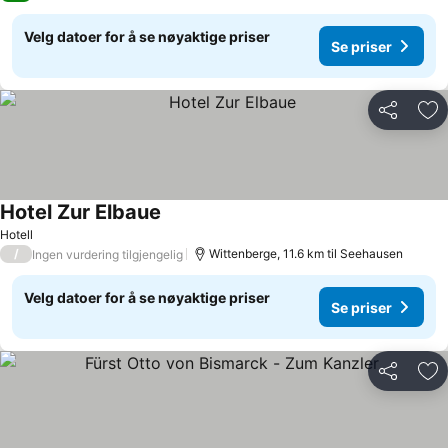
Velg datoer for å se nøyaktige priser
Se priser
Del
Leg
Hotel Zur Elbaue
Hotell
/
Wittenberge, 11.6 km til Seehausen
Ingen vurdering tilgjengelig
Velg datoer for å se nøyaktige priser
Se priser
Del
Leg