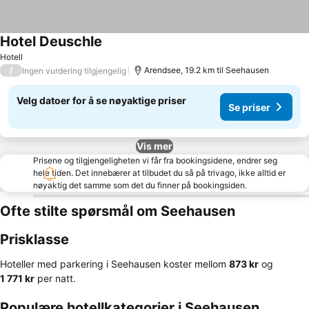
Hotel Deuschle
Hotell
/
Arendsee, 19.2 km til Seehausen
Ingen vurdering tilgjengelig
Velg datoer for å se nøyaktige priser
Se priser
Vis mer
Prisene og tilgjengeligheten vi får fra bookingsidene, endrer seg
hele tiden. Det innebærer at tilbudet du så på trivago, ikke alltid er
nøyaktig det samme som det du finner på bookingsiden.
Ofte stilte spørsmål om Seehausen
Prisklasse
Hoteller med parkering i Seehausen koster mellom
‎873 kr
og
‎1 771 kr
per natt.
Populære hotellkategorier i Seehausen