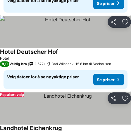
Velg datoer for å se nøyaktige priser
Se priser
Del
Leg
Hotel Deutscher Hof
Hotell
8,0
Veldig bra
1 527
Bad Wilsnack, 15.6 km til Seehausen
Velg datoer for å se nøyaktige priser
Se priser
Populært valg
Del
Leg
Landhotel Eichenkrug