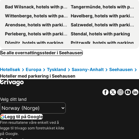
Bad Wilsnack, hotels with parking
Tangermünde, hotels with parking
Wittenberge, hotels with parking
Havelberg, hotels with parking
Arendsee, hotels with parking
Salzwedel, hotels with parking
Perleberg, hotels with parking
Stendal, hotels with parking
Dömitz, hotels with parking
Pritzwalk, hotels with parking
Kyritz, hotels with parking
Gardelegen, hotels with parking
Se alle overnattingssteder i Seehausen
Lüchow, hotels with parking
Lenzen, hotels with parking
Hotellsøk
Europa
Tyskland
Saxony-Anhalt
Seehausen
Lenzerwische, hotels with parking
Küsten, hotels with parking
Hoteller med parkering i Seehausen
Wusterhausen, hotels with parking
Neustadt, hotels with parking
Rühstädt, hotels with parking
Gartow, hotels with parking
Facebook
Twitter
Insta
Yo
Breese, hotels with parking
Dannenberg, hotels with parking
Velg ditt land
Klietz, hotels with parking
Damnatz, hotels with parking
Klötze, hotels with parking
Kalbe, hotels with parking
Legg til på Google
Finn resultatene våre enkelt ved å
Neu Kaliß, hotels with parking
Kuhfelde, hotels with parking
legge til trivago som foretrukket kilde
Heiligengrabe, hotels with parking
Jerichow, hotels with parking
på Google.