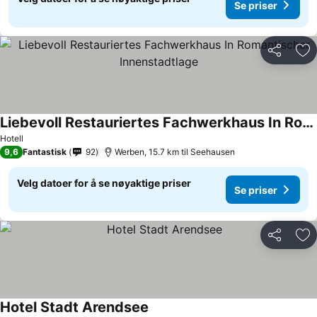
Se priser
Del
Leg
Liebevoll Restauriertes Fachwerkhaus In Romantischer Innenstadtlage
Hotell
9,6
Fantastisk
92
Werben, 15.7 km til Seehausen
Velg datoer for å se nøyaktige priser
Se priser
Del
Leg
Hotel Stadt Arendsee