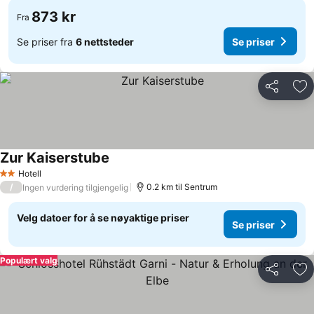
873 kr
Fra
Se priser fra
6 nettsteder
Se priser
Del
Leg
Zur Kaiserstube
Hotell
2 Stjerner
/
0.2 km til Sentrum
Ingen vurdering tilgjengelig
Velg datoer for å se nøyaktige priser
Se priser
Populært valg
Del
Leg