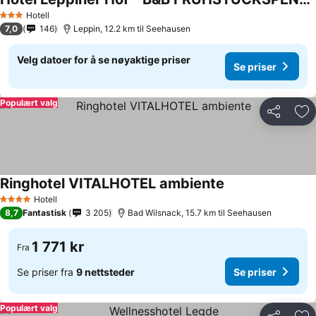
Hotell
3 Stjerner
7,0
146
Leppin, 12.2 km til Seehausen
Velg datoer for å se nøyaktige priser
Se priser
Populært valg
Del
Leg
Ringhotel VITALHOTEL ambiente
Hotell
4 Stjerner
8,7
Fantastisk
3 205
Bad Wilsnack, 15.7 km til Seehausen
1 771 kr
Fra
Se priser fra
9 nettsteder
Se priser
Populært valg