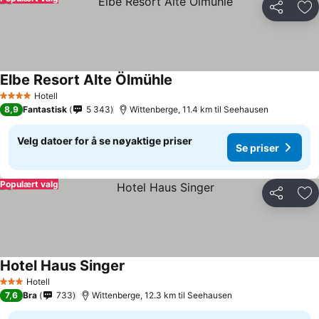
Del
Leg
Elbe Resort Alte Ölmühle
Hotell
4 Stjerner
8,9
Fantastisk
5 343
Wittenberge, 11.4 km til Seehausen
Velg datoer for å se nøyaktige priser
Se priser
Populært valg
Del
Leg
Hotel Haus Singer
Hotell
3 Stjerner
7,6
Bra
733
Wittenberge, 12.3 km til Seehausen