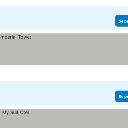
Se p
Se p