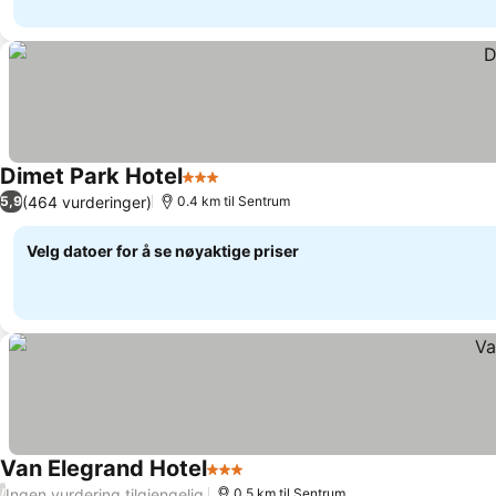
Dimet Park Hotel
3 Stjerner
(464 vurderinger)
5,9
0.4 km til Sentrum
Velg datoer for å se nøyaktige priser
Van Elegrand Hotel
3 Stjerner
Ingen vurdering tilgjengelig
/
0.5 km til Sentrum