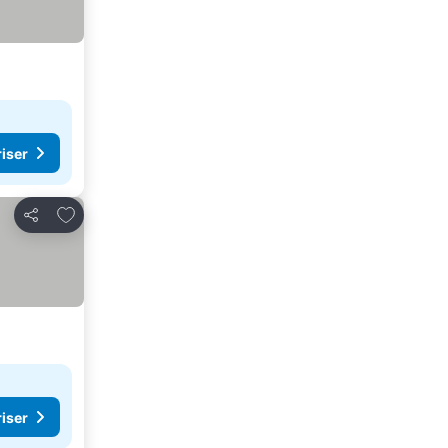
riser
Legg til i favoritter
Del
riser