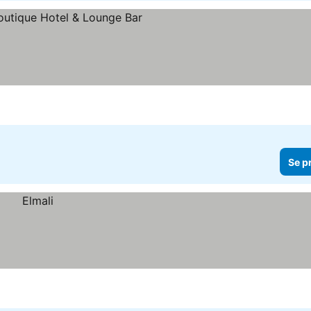
r
Se p