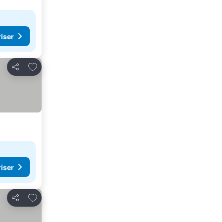
riser
Legg til i favoritter
Del
riser
Legg til i favoritter
Del