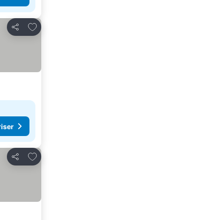
Legg til i favoritter
Del
riser
Legg til i favoritter
Del