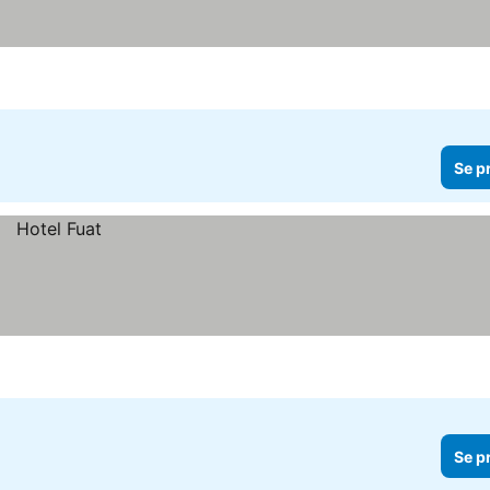
Se p
Se p