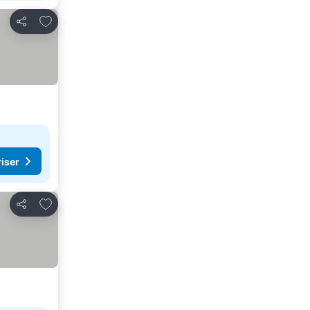
Legg til i favoritter
Del
riser
Legg til i favoritter
Del