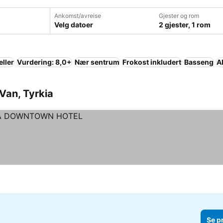
Ankomst/avreise
Gjester og rom
Velg datoer
2 gjester, 1 rom
eller
Vurdering: 8,0+
Nær sentrum
Frokost inkludert
Basseng
A
 Van, Tyrkia
Se p