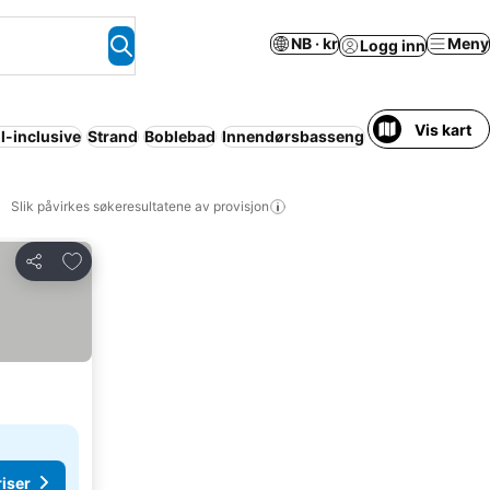
NB · kr
Meny
Logg inn
Vis kart
ll-inclusive
Strand
Boblebad
Innendørsbasseng
Parkering
Leili
Slik påvirkes søkeresultatene av provisjon
Legg til i favoritter
Del
riser