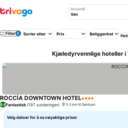
Reisemål
Filter
2
Sorter etter
Pris
Beliggenhet
Hot
Kjæledyrvennlige hoteller i
ROCCİA DOWNTOWN HOTEL
4 Stjerner
Fantastisk
(197 vurderinger)
9,4
0.3 km til Sentrum
Velg datoer for å se nøyaktige priser