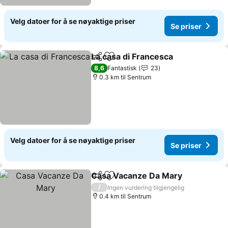
Velg datoer for å se nøyaktige priser
Se priser
La casa di Francesca
Del
Legg til i favoritter
8,6
Fantastisk
23
0.3 km til Sentrum
Velg datoer for å se nøyaktige priser
Se priser
Casa Vacanze Da Mary
Del
Legg til i favoritter
/
Ingen vurdering tilgjengelig
0.4 km til Sentrum