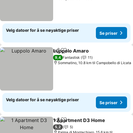
Velg datoer for å se nøyaktige priser
Se priser
Luppolo Amaro
Del
Legg til i favoritter
9,4
Fantastisk
11
Sommatino, 10.8 km til Campobello di Licata
Velg datoer for å se nøyaktige priser
Se priser
1 Apartment D3 Home
Del
Legg til i favoritter
5,2
5
Palma di Montechiaro, 15.6 km til