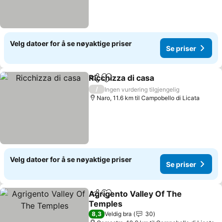
Velg datoer for å se nøyaktige priser
Se priser
Ricchizza di casa
Del
Legg til i favoritter
/
Ingen vurdering tilgjengelig
Naro, 11.6 km til Campobello di Licata
Velg datoer for å se nøyaktige priser
Se priser
Agrigento Valley Of The
Del
Legg til i favoritter
Temples
8,3
Veldig bra
30