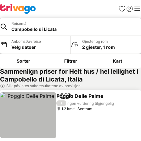
Favoritter
Logg i
Me
Reisemål
Campobello di Licata
Ankomst/avreise
Gjester og rom
Velg datoer
2 gjester, 1 rom
Sorter
Filtrer
Kart
Sammenlign priser for Helt hus / hel leilighet i
Campobello di Licata, Italia
Slik påvirkes søkeresultatene av provisjon
Poggio Delle Palme
Del
Legg til i favoritter
/
Ingen vurdering tilgjengelig
1.2 km til Sentrum