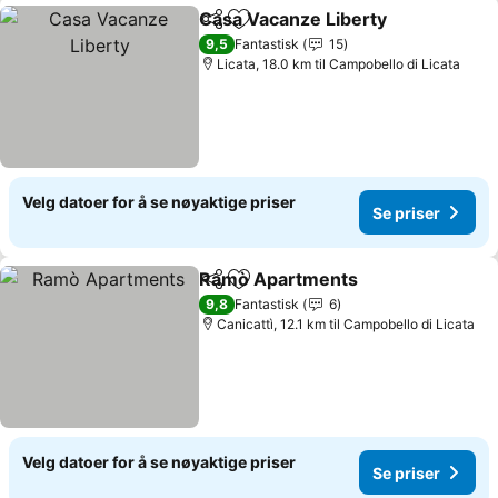
Casa Vacanze Liberty
Del
Legg til i favoritter
9,5
Fantastisk
15
Licata, 18.0 km til Campobello di Licata
Velg datoer for å se nøyaktige priser
Se priser
Ramò Apartments
Del
Legg til i favoritter
9,8
Fantastisk
6
Canicattì, 12.1 km til Campobello di Licata
Velg datoer for å se nøyaktige priser
Se priser