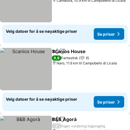
Camastra, 10.9 km til Campobello di Licata
Velg datoer for å se nøyaktige priser
Se priser
Scanios House
Del
Legg til i favoritter
9,8
Fantastisk
6
Naro, 11.6 km til Campobello di Licata
Velg datoer for å se nøyaktige priser
Se priser
B&B Agorà
Del
Legg til i favoritter
/
Ingen vurdering tilgjengelig