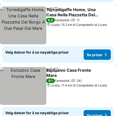
Torredigaffe Home, Una
Del
Legg til i favoritter
Casa Nella Piazzetta Del
Borgo A Due Passi Dal
9,0
Fantastisk
7
Mare
Licata, 15.2 km til Campobello di Licata
Velg datoer for å se nøyaktige priser
Se priser
Esclusivo Casa Fronte
Del
Legg til i favoritter
Mare
9,1
Fantastisk
24
Licata, 17.4 km til Campobello di Licata
Velg datoer for å se nøyaktige priser
Se priser