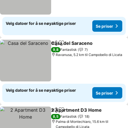
Velg datoer for å se nøyaktige priser
Se priser
Casa del Saraceno
Del
Legg til i favoritter
9,8
Fantastisk
7
Ravanusa, 5.2 km til Campobello di Licata
Velg datoer for å se nøyaktige priser
Se priser
2 Apartment D3 Home
Del
Legg til i favoritter
8,5
Fantastisk
18
Palma di Montechiaro, 15.6 km til
Campobello di Licata