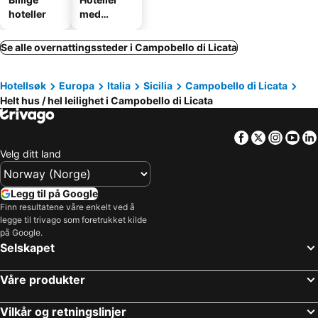
hoteller
med
parkering
Se alle overnattingssteder i Campobello di Licata
Hotellsøk
Europa
Italia
Sicilia
Campobello di Licata
Helt hus / hel leilighet i Campobello di Licata
Facebook
Twitter
Insta
Yo
Velg ditt land
Legg til på Google
Finn resultatene våre enkelt ved å
legge til trivago som foretrukket kilde
på Google.
Selskapet
Våre produkter
Vilkår og retningslinjer