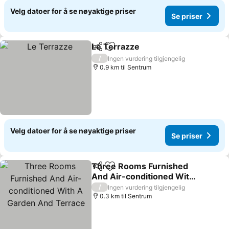
Velg datoer for å se nøyaktige priser
Se priser
Le Terrazze
Del
Legg til i favoritter
/
Ingen vurdering tilgjengelig
0.9 km til Sentrum
Velg datoer for å se nøyaktige priser
Se priser
Three Rooms Furnished
Del
Legg til i favoritter
And Air-conditioned With
A Garden And Terrace
/
Ingen vurdering tilgjengelig
0.3 km til Sentrum