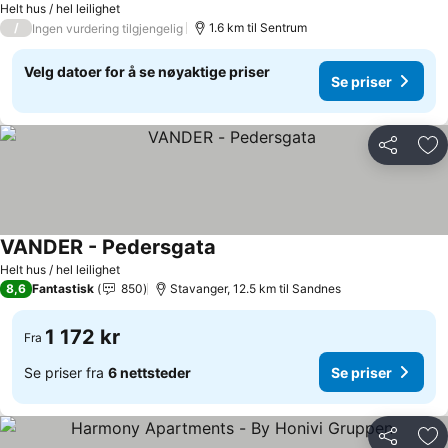
Helt hus / hel leilighet
/
1.6 km til Sentrum
Ingen vurdering tilgjengelig
Velg datoer for å se nøyaktige priser
Se priser
Del
Leg
VANDER - Pedersgata
Helt hus / hel leilighet
8,6
Fantastisk
850
Stavanger, 12.5 km til Sandnes
1 172 kr
Fra
Se priser fra
6 nettsteder
Se priser
Del
Leg