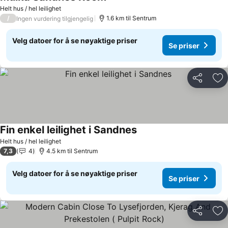
Helt hus / hel leilighet
/
1.6 km til Sentrum
Ingen vurdering tilgjengelig
Velg datoer for å se nøyaktige priser
Se priser
Del
Leg
Fin enkel leilighet i Sandnes
Helt hus / hel leilighet
7,3
4
4.5 km til Sentrum
Velg datoer for å se nøyaktige priser
Se priser
Del
Leg