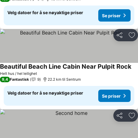
Velg datoer for å se nøyaktige priser
Se priser
Del
Leg
Beautiful Beach Line Cabin Near Pulpit Rock
Helt hus / hel leilighet
9,4
Fantastisk
9
22.2 km til Sentrum
Velg datoer for å se nøyaktige priser
Se priser
Del
Leg