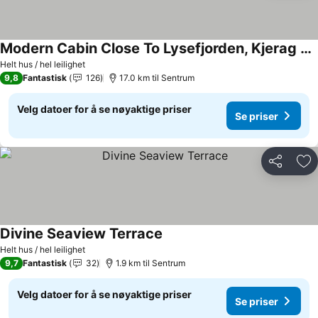
Modern Cabin Close To Lysefjorden, Kjerag And Prekestolen ( Pulpit Rock)
Helt hus / hel leilighet
9,8
Fantastisk
126
17.0 km til Sentrum
Velg datoer for å se nøyaktige priser
Se priser
Del
Leg
Divine Seaview Terrace
Helt hus / hel leilighet
9,7
Fantastisk
32
1.9 km til Sentrum
Velg datoer for å se nøyaktige priser
Se priser