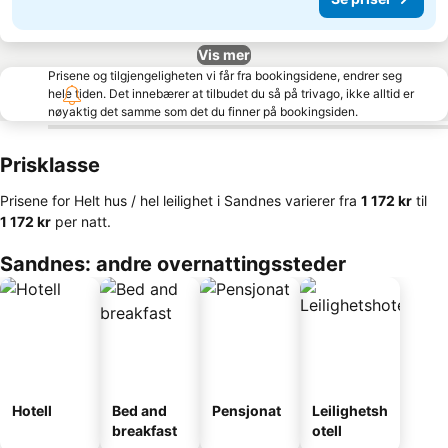
Vis mer
Prisene og tilgjengeligheten vi får fra bookingsidene, endrer seg
hele tiden. Det innebærer at tilbudet du så på trivago, ikke alltid er
nøyaktig det samme som det du finner på bookingsiden.
Prisklasse
Prisene for Helt hus / hel leilighet i Sandnes varierer fra
‎1 172 kr
til
‎1 172 kr
per natt.
Sandnes: andre overnattingssteder
Hotell
Bed and
Pensjonat
Leilighetsh
breakfast
otell