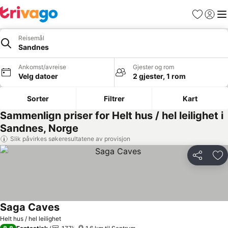
Favoritter
Logg i
Me
Reisemål
Sandnes
Ankomst/avreise
Gjester og rom
Velg datoer
2 gjester, 1 rom
Sorter
Filtrer
Kart
Sammenlign priser for Helt hus / hel leilighet i
Sandnes, Norge
Slik påvirkes søkeresultatene av provisjon
Del
Leg
Saga Caves
Helt hus / hel leilighet