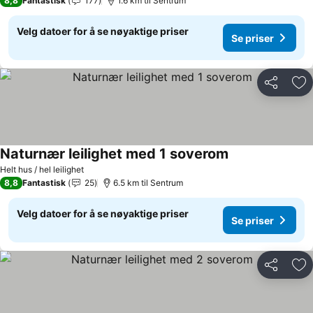
8,8
Fantastisk
177
1.6 km til Sentrum
Velg datoer for å se nøyaktige priser
Se priser
Del
Leg
Naturnær leilighet med 1 soverom
Helt hus / hel leilighet
8,8
Fantastisk
25
6.5 km til Sentrum
Velg datoer for å se nøyaktige priser
Se priser
Del
Leg