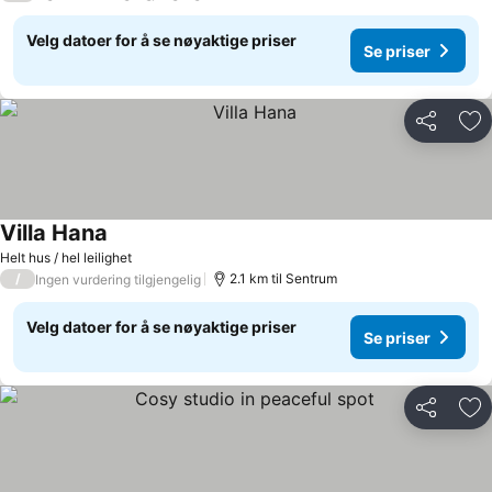
Velg datoer for å se nøyaktige priser
Se priser
Del
Leg
Villa Hana
Helt hus / hel leilighet
/
2.1 km til Sentrum
Ingen vurdering tilgjengelig
Velg datoer for å se nøyaktige priser
Se priser
Del
Leg