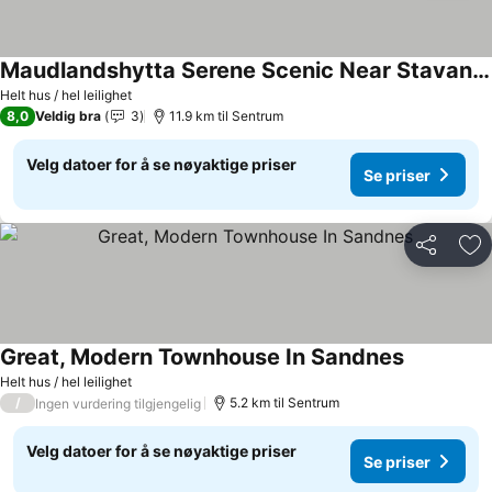
Maudlandshytta Serene Scenic Near Stavanger
Helt hus / hel leilighet
8,0
Veldig bra
3
11.9 km til Sentrum
Velg datoer for å se nøyaktige priser
Se priser
Del
Leg
Great, Modern Townhouse In Sandnes
Helt hus / hel leilighet
/
5.2 km til Sentrum
Ingen vurdering tilgjengelig
Velg datoer for å se nøyaktige priser
Se priser