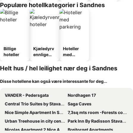
Populære hotellkategorier i Sandnes
Billige
Kjæledyrv
Hoteller
hoteller
ennlige
med
hoteller
parkering
Helt hus / hel leilighet nær deg i Sandnes
Disse hotellene kan også være interessante for deg...
VANDER - Pedersgata
Nordhagen 17
Central Trio Suites by Stavanger BnB Nr 5
Saga Caves
Nice Simple Apartment In Sandnes
7,3sq mts room -Forests cozy house
Urban Treehouse in city centre
Park Inn By Radisson Stavanger
Nicolas Apartment 2 Nice And Cozy Central 3 Rooms
Breitorget Apartments