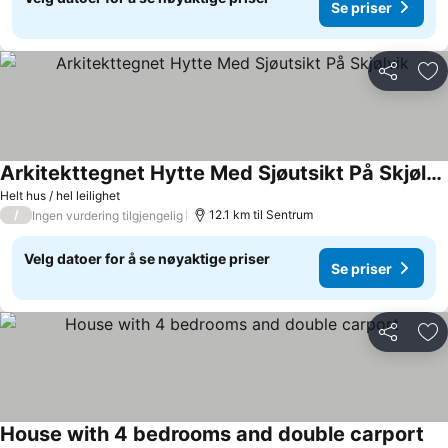
Se priser
Del
Leg
Arkitekttegnet Hytte Med Sjøutsikt På Skjølvik
Helt hus / hel leilighet
/
12.1 km til Sentrum
Ingen vurdering tilgjengelig
Velg datoer for å se nøyaktige priser
Se priser
Del
Leg
House with 4 bedrooms and double carport