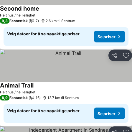
Second home
Helt hus / hel leilighet
9,3
Fantastisk
7
2.6 km til Sentrum
Velg datoer for å se nøyaktige priser
Se priser
Del
Leg
Animal Trail
Helt hus / hel leilighet
8,9
Fantastisk
16
12.7 km til Sentrum
Velg datoer for å se nøyaktige priser
Se priser