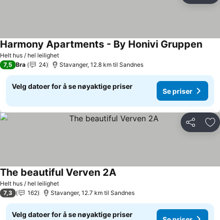
Harmony Apartments - By Honivi Gruppen
Helt hus / hel leilighet
7,5
Bra
24
Stavanger, 12.8 km til Sandnes
Velg datoer for å se nøyaktige priser
Se priser
Del
Leg
The beautiful Verven 2A
Helt hus / hel leilighet
7,3
162
Stavanger, 12.7 km til Sandnes
Velg datoer for å se nøyaktige priser
Se priser