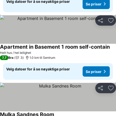
Velg datoer for å se nøyaktige priser
Se priser
Del
Leg
Apartment in Basement 1 room self-contain
Helt hus / hel leilighet
7,7
Bra
3
1.0 km til Sentrum
Velg datoer for å se nøyaktige priser
Se priser
Del
Leg
Mulka Sandnes Room