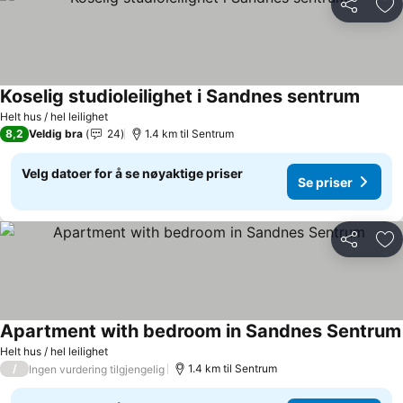
Del
Leg
Koselig studioleilighet i Sandnes sentrum
Helt hus / hel leilighet
8,2
Veldig bra
24
1.4 km til Sentrum
Velg datoer for å se nøyaktige priser
Se priser
Del
Leg
Apartment with bedroom in Sandnes Sentrum
Helt hus / hel leilighet
/
1.4 km til Sentrum
Ingen vurdering tilgjengelig