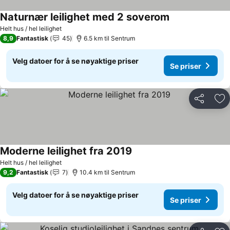
Naturnær leilighet med 2 soverom
Helt hus / hel leilighet
8,9
Fantastisk
45
6.5 km til Sentrum
Velg datoer for å se nøyaktige priser
Se priser
Del
Leg
Moderne leilighet fra 2019
Helt hus / hel leilighet
9,2
Fantastisk
7
10.4 km til Sentrum
Velg datoer for å se nøyaktige priser
Se priser