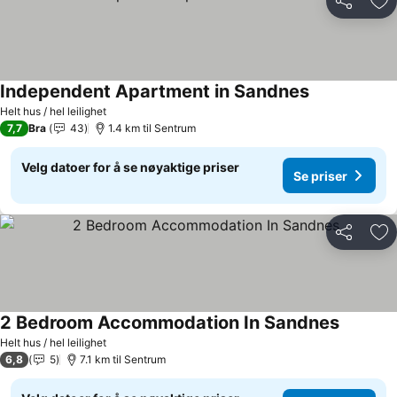
Del
Leg
Independent Apartment in Sandnes
Helt hus / hel leilighet
7,7
Bra
43
1.4 km til Sentrum
Velg datoer for å se nøyaktige priser
Se priser
Del
Leg
2 Bedroom Accommodation In Sandnes
Helt hus / hel leilighet
6,8
5
7.1 km til Sentrum