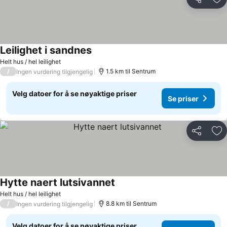
Del
Leg
Leilighet i sandnes
Helt hus / hel leilighet
/
1.5 km til Sentrum
Ingen vurdering tilgjengelig
Velg datoer for å se nøyaktige priser
Se priser
Del
Leg
Hytte naert lutsivannet
Helt hus / hel leilighet
/
8.8 km til Sentrum
Ingen vurdering tilgjengelig
Velg datoer for å se nøyaktige priser