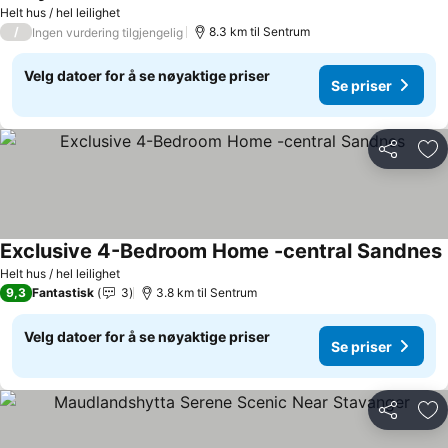
Helt hus / hel leilighet
/
8.3 km til Sentrum
Ingen vurdering tilgjengelig
Velg datoer for å se nøyaktige priser
Se priser
Del
Leg
Exclusive 4-Bedroom Home -central Sandnes
Helt hus / hel leilighet
9,3
Fantastisk
3
3.8 km til Sentrum
Velg datoer for å se nøyaktige priser
Se priser
Del
Leg