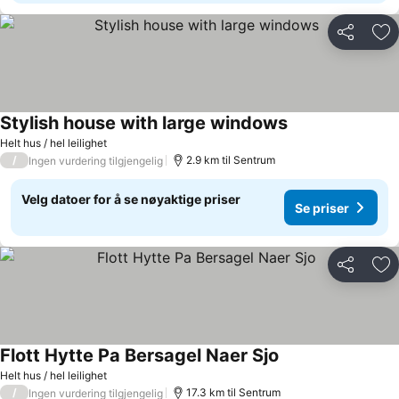
Del
Leg
Stylish house with large windows
Helt hus / hel leilighet
/
2.9 km til Sentrum
Ingen vurdering tilgjengelig
Velg datoer for å se nøyaktige priser
Se priser
Del
Leg
Flott Hytte Pa Bersagel Naer Sjo
Helt hus / hel leilighet
/
17.3 km til Sentrum
Ingen vurdering tilgjengelig