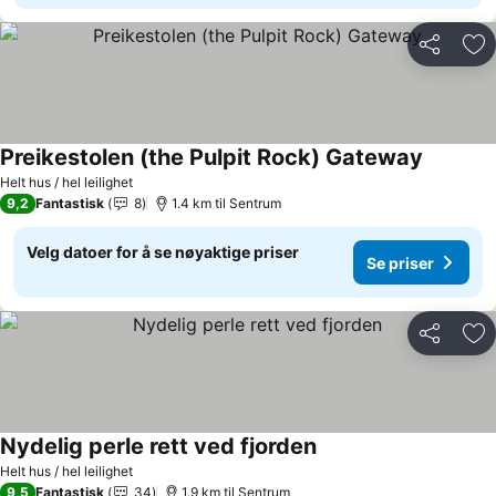
Del
Leg
Preikestolen (the Pulpit Rock) Gateway
Helt hus / hel leilighet
9,2
Fantastisk
8
1.4 km til Sentrum
Velg datoer for å se nøyaktige priser
Se priser
Del
Leg
Nydelig perle rett ved fjorden
Helt hus / hel leilighet
9,5
Fantastisk
34
1.9 km til Sentrum