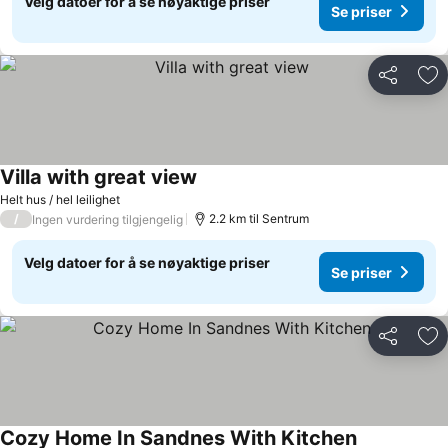
Velg datoer for å se nøyaktige priser
Se priser
Del
Leg
Villa with great view
Helt hus / hel leilighet
/
2.2 km til Sentrum
Ingen vurdering tilgjengelig
Velg datoer for å se nøyaktige priser
Se priser
Del
Leg
Cozy Home In Sandnes With Kitchen