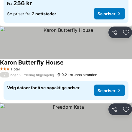
256 kr
Fra
Se priser fra
2 nettsteder
Se priser
Del
Leg
Karon Butterfly House
Hotell
3 Stjerner
/
0.2 km unna stranden
Ingen vurdering tilgjengelig
Velg datoer for å se nøyaktige priser
Se priser
Del
Leg