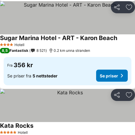
Del
Leg
Sugar Marina Hotel - ART - Karon Beach
Hotell
4 Stjerner
8,5
Fantastisk
8 521
0.2 km unna stranden
356 kr
Fra
Se priser fra
5 nettsteder
Se priser
Del
Leg
Kata Rocks
Hotell
5 Stjerner