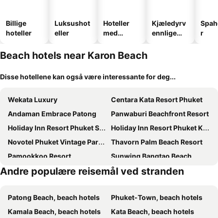
Billige
Luksushot
Hoteller
Kjæledyrv
Spah
hoteller
eller
med
ennlige
r
basseng
hoteller
Beach hotels near Karon Beach
Disse hotellene kan også være interessante for deg...
Wekata Luxury
Centara Kata Resort Phuket
Andaman Embrace Patong
Panwaburi Beachfront Resort
Holiday Inn Resort Phuket Surin Beach By Ihg
Holiday Inn Resort Phuket Karon Beach
Novotel Phuket Vintage Park Resort
Thavorn Palm Beach Resort
Pamookkoo Resort
Sunwing Bangtao Beach
Andre populære reisemål ved stranden
Pullman Phuket Karon Beach Resort
Radisson RED Phuket Patong Beach
Baan Laimai Beach Resort & Spa
Beyond Patong
Patong Beach, beach hotels
Phuket-Town, beach hotels
Hyatt Regency Phuket Resort
Andamantra Resort and Villa Phuket
Kamala Beach, beach hotels
Kata Beach, beach hotels
Amata Patong
Best Western Premier Bangtao Beach Resort & Spa