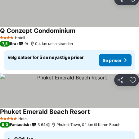
Del
Leg
Q Conzept Condominium
Hotell
4 Stjerner
7,5
Bra
9
0.4 km unna stranden
Velg datoer for å se nøyaktige priser
Se priser
Del
Leg
Phuket Emerald Beach Resort
Hotell
5 Stjerner
9,0
Fantastisk
3 644
Phuket-Town, 0.1 km til Karon Beach