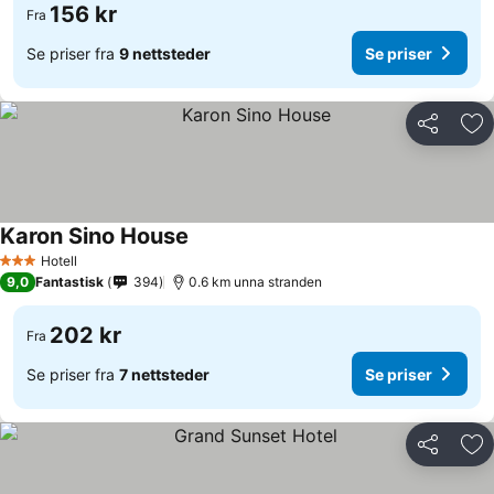
156 kr
Fra
Se priser fra
9 nettsteder
Se priser
Del
Leg
Karon Sino House
Hotell
3 Stjerner
9,0
Fantastisk
394
0.6 km unna stranden
202 kr
Fra
Se priser fra
7 nettsteder
Se priser
Del
Leg