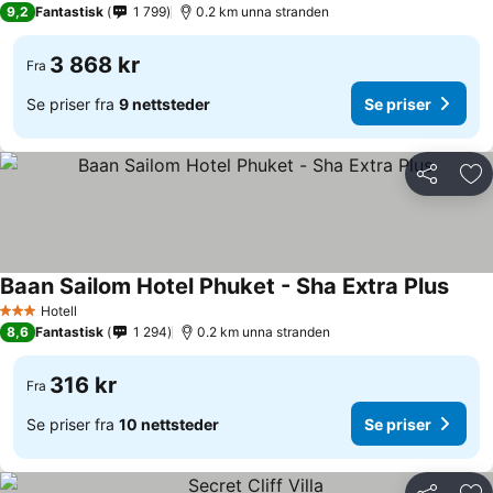
9,2
Fantastisk
1 799
0.2 km unna stranden
3 868 kr
Fra
Se priser fra
9 nettsteder
Se priser
Del
Leg
Baan Sailom Hotel Phuket - Sha Extra Plus
Hotell
3 Stjerner
8,6
Fantastisk
1 294
0.2 km unna stranden
316 kr
Fra
Se priser fra
10 nettsteder
Se priser