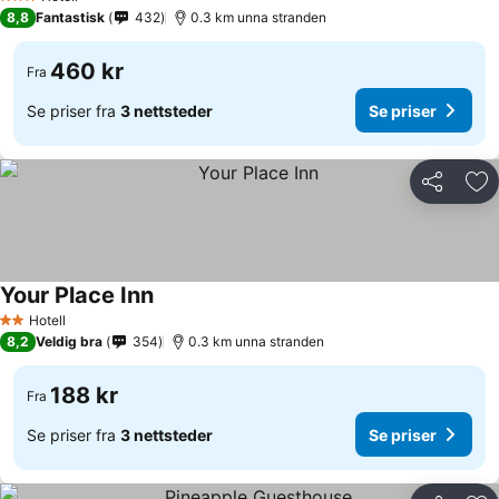
3 Stjerner
8,8
Fantastisk
432
0.3 km unna stranden
460 kr
Fra
Se priser fra
3 nettsteder
Se priser
Del
Leg
Your Place Inn
Hotell
2 Stjerner
8,2
Veldig bra
354
0.3 km unna stranden
188 kr
Fra
Se priser fra
3 nettsteder
Se priser