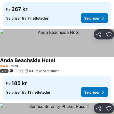
267 kr
Fra
Se priser fra
7 nettsteder
Se priser
Del
Leg
Anda Beachside Hotel
Hotell
3 Stjerner
7,3
1 068
0.1 km unna stranden
185 kr
Fra
Se priser fra
13 nettsteder
Se priser
Del
Leg