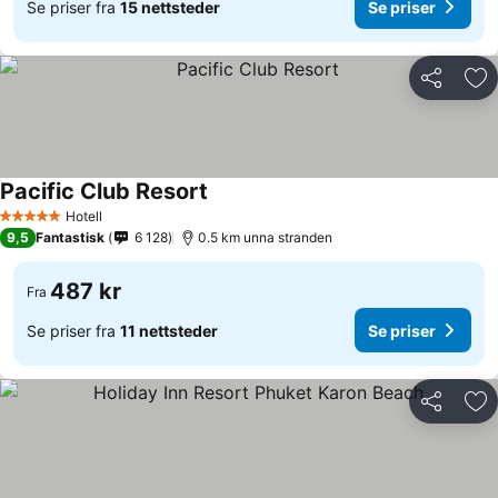
Se priser fra
15 nettsteder
Se priser
Del
Leg
Pacific Club Resort
Hotell
5 Stjerner
9,5
Fantastisk
6 128
0.5 km unna stranden
487 kr
Fra
Se priser fra
11 nettsteder
Se priser
Del
Leg