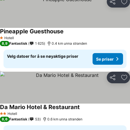
Del
Leg
Pineapple Guesthouse
Hotell
1 Stjerner
8,9
Fantastisk
1 625
0.4 km unna stranden
Velg datoer for å se nøyaktige priser
Se priser
Del
Leg
Da Mario Hotel & Restaurant
Hotell
2 Stjerner
8,6
Fantastisk
53
0.6 km unna stranden