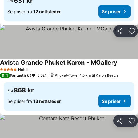
631 kr
Fra
Se priser fra
12 nettsteder
Se priser
Del
Leg
Avista Grande Phuket Karon - MGallery
Hotell
5 Stjerner
9,4
Fantastisk
8 821
Phuket-Town, 1.5 km til Karon Beach
868 kr
Fra
Se priser fra
13 nettsteder
Se priser
Del
Leg