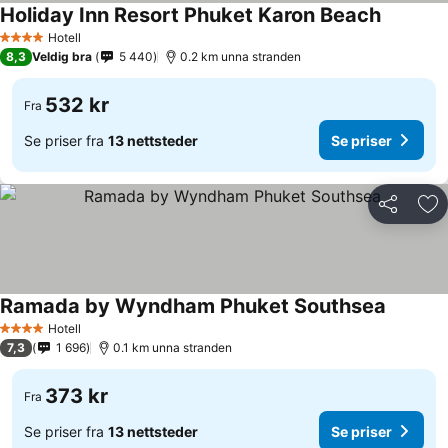
Holiday Inn Resort Phuket Karon Beach
Hotell
4 Stjerner
8,3
Veldig bra
5 440
0.2 km unna stranden
532 kr
Fra
Se priser fra
13 nettsteder
Se priser
Del
Leg
Ramada by Wyndham Phuket Southsea
Hotell
4 Stjerner
7,3
1 696
0.1 km unna stranden
373 kr
Fra
Se priser fra
13 nettsteder
Se priser