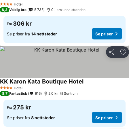
Hotell
4 Stjerner
8,3
Veldig bra
5 735
0.1 km unna stranden
306 kr
Fra
Se priser fra
14 nettsteder
Se priser
Del
Leg
KK Karon Kata Boutique Hotel
Hotell
4 Stjerner
8,7
Fantastisk
616
2.0 km til Sentrum
275 kr
Fra
Se priser fra
8 nettsteder
Se priser