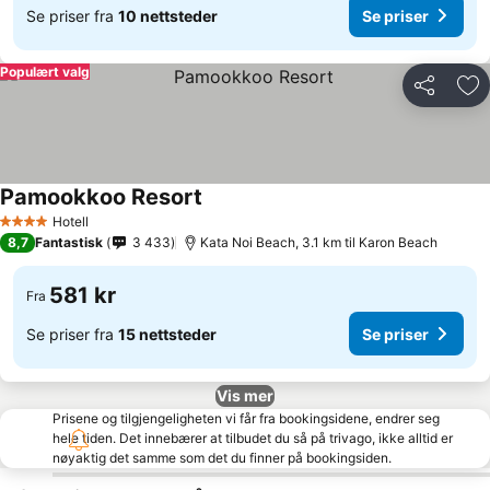
Se priser fra
10 nettsteder
Se priser
Populært valg
Del
Leg
Pamookkoo Resort
Hotell
4 Stjerner
8,7
Fantastisk
3 433
Kata Noi Beach, 3.1 km til Karon Beach
581 kr
Fra
Se priser fra
15 nettsteder
Se priser
Vis mer
Prisene og tilgjengeligheten vi får fra bookingsidene, endrer seg
hele tiden. Det innebærer at tilbudet du så på trivago, ikke alltid er
nøyaktig det samme som det du finner på bookingsiden.