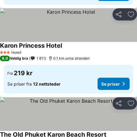
Del
Leg
Karon Princess Hotel
Hotell
3 Stjerner
8,0
Veldig bra
1 811
0.1 km unna stranden
219 kr
Fra
Se priser fra
12 nettsteder
Se priser
Del
Leg
The Old Phuket Karon Beach Resort