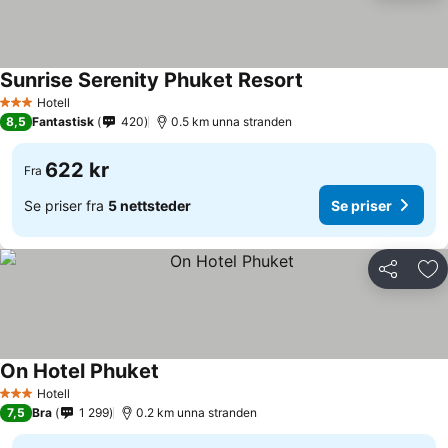
Sunrise Serenity Phuket Resort
Hotell
3 Stjerner
8,5
Fantastisk
420
0.5 km unna stranden
622 kr
Fra
Se priser fra
5 nettsteder
Se priser
Del
Leg
On Hotel Phuket
Hotell
3 Stjerner
7,5
Bra
1 299
0.2 km unna stranden