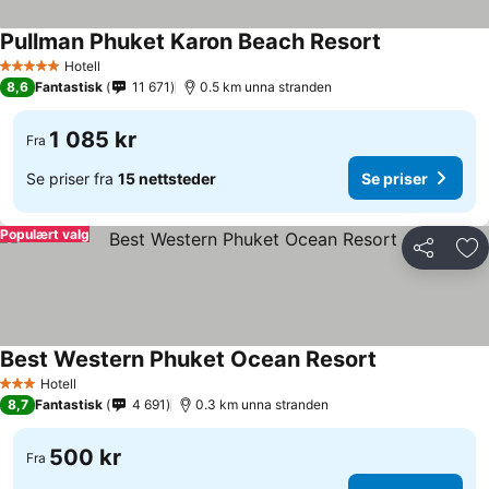
Pullman Phuket Karon Beach Resort
Hotell
5 Stjerner
8,6
Fantastisk
11 671
0.5 km unna stranden
1 085 kr
Fra
Se priser fra
15 nettsteder
Se priser
Populært valg
Del
Leg
Best Western Phuket Ocean Resort
Hotell
3 Stjerner
8,7
Fantastisk
4 691
0.3 km unna stranden
500 kr
Fra