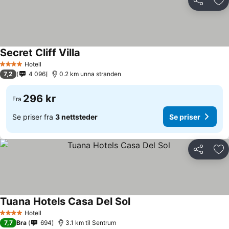
Del
Leg
Secret Cliff Villa
Hotell
4 Stjerner
7,2
4 096
0.2 km unna stranden
296 kr
Fra
Se priser fra
3 nettsteder
Se priser
Del
Leg
Tuana Hotels Casa Del Sol
Hotell
4 Stjerner
7,7
Bra
694
3.1 km til Sentrum