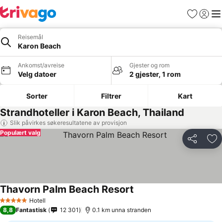
Favoritter
Logg i
Me
Reisemål
Karon Beach
Ankomst/avreise
Gjester og rom
Velg datoer
2 gjester, 1 rom
Sorter
Filtrer
Kart
Strandhoteller i Karon Beach, Thailand
Slik påvirkes søkeresultatene av provisjon
Populært valg
Del
Leg
Thavorn Palm Beach Resort
Hotell
5 Stjerner
8,8
Fantastisk
12 301
0.1 km unna stranden