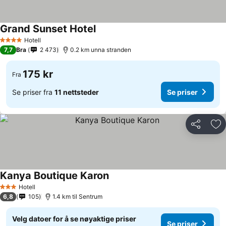
Grand Sunset Hotel
Hotell
4 Stjerner
7,7
Bra
2 473
0.2 km unna stranden
175 kr
Fra
Se priser fra
11 nettsteder
Se priser
Del
Leg
Kanya Boutique Karon
Hotell
3 Stjerner
6,8
105
1.4 km til Sentrum
Velg datoer for å se nøyaktige priser
Se priser