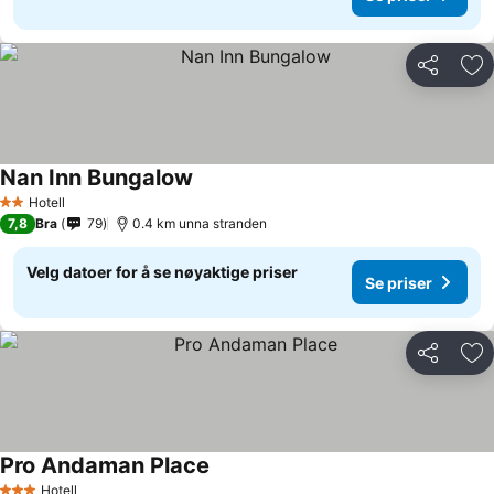
Del
Leg
Nan Inn Bungalow
Hotell
2 Stjerner
7,8
Bra
79
0.4 km unna stranden
Velg datoer for å se nøyaktige priser
Se priser
Del
Leg
Pro Andaman Place
Hotell