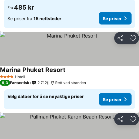
485 kr
Fra
Se priser fra
15 nettsteder
Se priser
Del
Leg
Marina Phuket Resort
Hotell
4 Stjerner
9,3
Fantastisk
2 712
Rett ved stranden
Velg datoer for å se nøyaktige priser
Se priser
Del
Leg