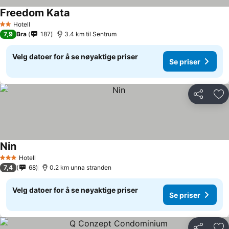
Freedom Kata
Hotell
2 Stjerner
7,9
Bra
187
3.4 km til Sentrum
Velg datoer for å se nøyaktige priser
Se priser
Del
Leg
Nin
Hotell
3 Stjerner
7,4
68
0.2 km unna stranden
Velg datoer for å se nøyaktige priser
Se priser