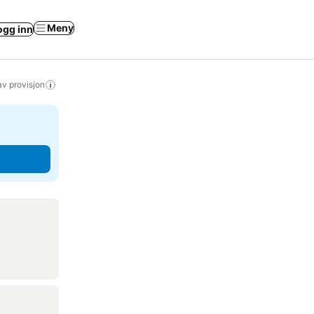
Meny
ogg inn
av provisjon