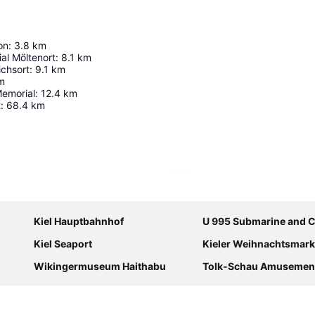
on
:
3.8
km
al Möltenort
:
8.1
km
ichsort
:
9.1
km
m
emorial
:
12.4
km
t
:
68.4
km
Utvid kartet
Kiel Hauptbahnhof
U 995 Submarine and 
Kiel Seaport
Kieler Weihnachtsmark
Wikingermuseum Haithabu
Tolk-Schau Amusement