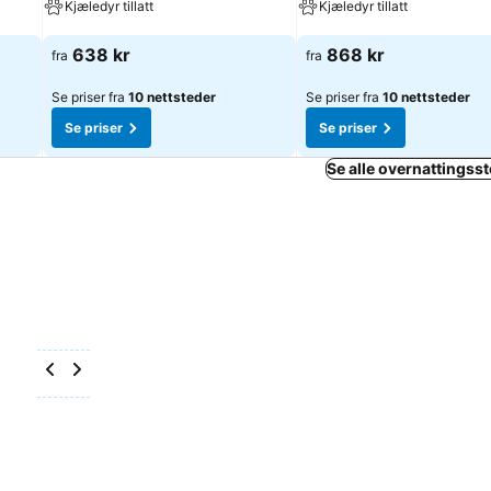
Kjæledyr tillatt
Kjæledyr tillatt
Se priser
Se priser
638 kr
868 kr
fra
fra
Se priser fra
10 nettsteder
Se priser fra
10 nettsteder
Se priser
Se priser
Se alle overnattingsste