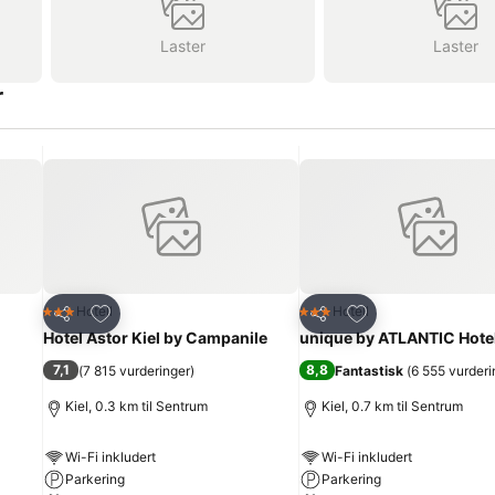
Laster
Laster
r
Legg til i favoritter
Legg til i favoritte
Hotell
Hotell
3 Stjerner
3 Stjerner
Del
Del
Hotel Astor Kiel by Campanile
unique by ATLANTIC Hotel
7,1
8,8
(
7 815 vurderinger
)
Fantastisk
(
6 555 vurderi
Kiel, 0.3 km til Sentrum
Kiel, 0.7 km til Sentrum
Wi-Fi inkludert
Wi-Fi inkludert
Parkering
Parkering