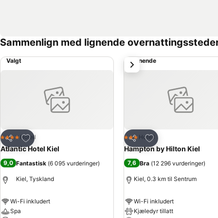
Sammenlign med lignende overnattingsstede
Valgt
Lignende
Neste
Legg til i favoritter
Legg til i favoritter
Hotell
Hotell
4 Stjerner
3 Stjerner
Del
Del
Atlantic Hotel Kiel
Hampton by Hilton Kiel
9,0
7,6
Fantastisk
(
6 095 vurderinger
)
Bra
(
12 296 vurderinger
)
Kiel, Tyskland
Kiel, 0.3 km til Sentrum
Wi-Fi inkludert
Wi-Fi inkludert
Spa
Kjæledyr tillatt