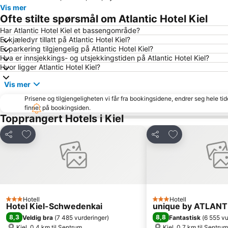
Vis mer
Ofte stilte spørsmål om Atlantic Hotel Kiel
Har Atlantic Hotel Kiel et bassengområde?
Er kjæledyr tillatt på Atlantic Hotel Kiel?
Er parkering tilgjengelig på Atlantic Hotel Kiel?
Hva er innsjekkings- og utsjekkingstiden på Atlantic Hotel Kiel?
Hvor ligger Atlantic Hotel Kiel?
Vis mer
Prisene og tilgjengeligheten vi får fra bookingsidene, endrer seg hele ti
finner på bookingsiden.
Topprangert Hotels i Kiel
Legg til i favoritter
Legg til i favori
Del
Del
Hotell
Hotell
3 Stjerner
3 Stjerner
Hotel Kiel-Schwedenkai
unique by ATLANTI
8,3
8,8
Veldig bra
(
7 485 vurderinger
)
Fantastisk
(
6 555 vu
Kiel, 0.4 km til Sentrum
Kiel, 0.7 km til Sentrum