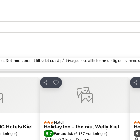
den. Det innebærer at tilbudet du så på trivago, ikke alltid er nøyaktig det samme
tter
Legg til i favoritter
Del
Del
Hotell
3 Stjerner
3 S
C Hotels Kiel
Holiday Inn - the niu, Welly Kiel
Ho
8,7
6,
rderinger
)
Fantastisk
(
6 137 vurderinger
)
Kiel, 0.3 km til Sentrum