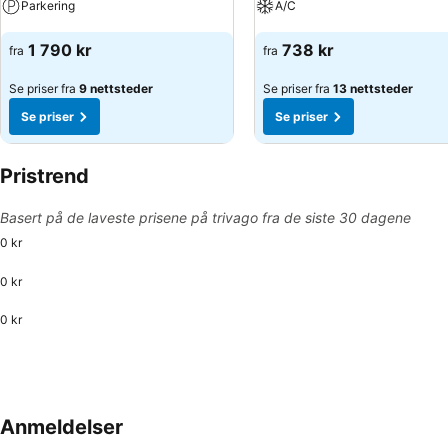
Parkering
A/C
Se priser
Se priser
1 790 kr
738 kr
fra
fra
Se priser fra
9 nettsteder
Se priser fra
13 nettsteder
Se priser
Se priser
Pristrend
Basert på de laveste prisene på trivago fra de siste 30 dagene
0 kr
0 kr
0 kr
Anmeldelser