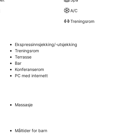
t
A/C
Treningsrom
Ekspressinnsjekking/-utsjekking
Treningsrom
Terrasse
Bar
Konferanserom
PC med internett
Massasje
Måltider for barn