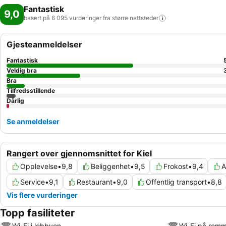
Fantastisk
9,0
basert på 6 095 vurderinger fra større
nettsteder
Gjesteanmeldelser
Fantastisk
Veldig bra
Bra
Tilfredsstillende
Dårlig
Se anmeldelser
Rangert over gjennomsnittet for Kiel
Opplevelse
•
9,8
Beliggenhet
•
9,5
Frokost
•
9,4
A
Service
•
9,1
Restaurant
•
9,0
Offentlig transport
•
8,8
Vis flere vurderinger
Topp fasiliteter
Wi-Fi i lobbyen
Wi-Fi på rom