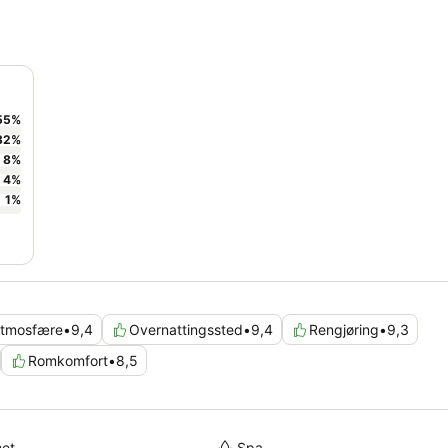
55
%
32
%
8
%
4
%
1
%
tmosfære
•
9,4
Overnattingssted
•
9,4
Rengjøring
•
9,3
Romkomfort
•
8,5
met
Spa