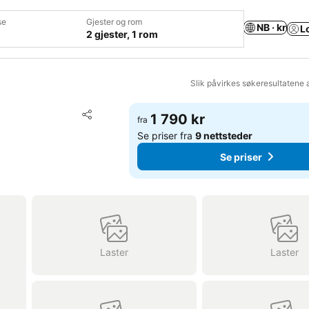
se
Gjester og rom
NB · kr
L
2 gjester, 1 rom
Slik påvirkes søkeresultatene 
Legg til i favoritter
1 790 kr
fra
Del
Se priser fra
9 nettsteder
Se priser
Laster
Laster