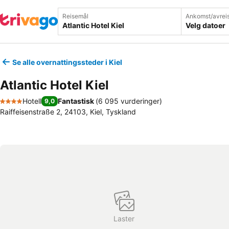
Reisemål
Ankomst/avrei
Velg datoer
Se alle overnattingssteder i Kiel
Atlantic Hotel Kiel
Hotell
Fantastisk
(
6 095 vurderinger
)
9,0
4 Stjerner
Raiffeisenstraße 2, 24103, Kiel, Tyskland
Laster