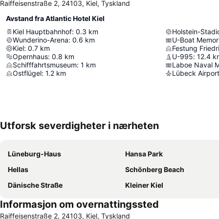
Raiffeisenstraße 2, 24103, Kiel, Tyskland
Avstand fra Atlantic Hotel Kiel
Kiel Hauptbahnhof
:
0.3
km
Holstein-Stadi
Wunderino-Arena
:
0.6
km
U-Boat Memori
Kiel
:
0.7
km
Festung Friedr
Opernhaus
:
0.8
km
U-995
:
12.4
k
Schifffahrtsmuseum
:
1
km
Laboe Naval M
Ostflügel
:
1.2
km
Lübeck Airpor
Utforsk severdigheter i nærheten
Lüneburg-Haus
Hansa Park
Hellas
Schönberg Beach
Dänische Straße
Kleiner Kiel
Informasjon om overnattingssted
Raiffeisenstraße 2, 24103, Kiel, Tyskland