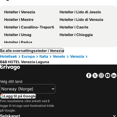
Hoteller i Venezia
Hoteller i Lido di Jesolo
Hoteller i Mestre
Hoteller i Lido di Venezia
Hoteller i Cavallino-Treporti
Hoteller i Caorle
Hoteller i Umag
Hoteller i Chioggia
Hoteller i Padua
Se alle overnattingssteder i Venezia
Hotellsøk
Europa
Italia
Veneto
Venezia
B&B HOTEL Venezia Laguna
Facebook
Twitter
Insta
Yo
Velg ditt land
Legg til på Google
Finn resultatene våre enkelt ved å
legge til trivago som foretrukket kilde
på Google.
Selskapet