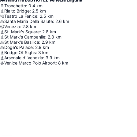
Tronchetto
:
0.4
km
Rialto Bridge
:
2.5
km
Teatro La Fenice
:
2.5
km
Santa Maria Della Salute
:
2.6
km
Venezia
:
2.8
km
St. Mark's Square
:
2.8
km
St Mark's Campanile
:
2.8
km
St Mark's Basilica
:
2.9
km
Doge's Palace
:
2.9
km
Bridge Of Sighs
:
3
km
Arsenale di Venezia
:
3.9
km
Venice Marco Polo Airport
:
8
km