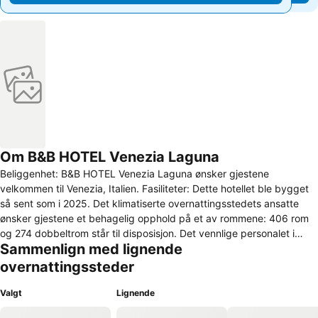
Om B&B HOTEL Venezia Laguna
Beliggenhet: B&B HOTEL Venezia Laguna ønsker gjestene
velkommen til Venezia, Italien. Fasiliteter: Dette hotellet ble bygget
så sent som i 2025. Det klimatiserte overnattingsstedets ansatte
ønsker gjestene et behagelig opphold på et av rommene: 406 rom
og 274 dobbeltrom står til disposisjon. Det vennlige personalet i
Sammenlign med lignende
resepsjonen hjelper deg gjerne med alt du måtte lure på. Blant
tjenestene og fasilitetene finner du et møterom og et
overnattingssteder
forretningssenter. Den som ankommer med sitt eget kjøretøy, kan
sette det fra seg mot en avgift på parkeringsplassen til
Valgt
Lignende
overnattingsstedet. Rominformasjon: Et klimaanlegg og