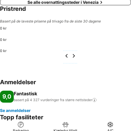
Se alle overnattingssteder i Venezia
Pristrend
Basert på de laveste prisene på trivago fra de siste 30 dagene
0 kr
0 kr
0 kr
Anmeldelser
Fantastisk
9,0
basert på 4 327 vurderinger fra større
nettsteder
Se anmeldelser
Topp fasiliteter
Parkering
Kjæledyr tillatt
A/C