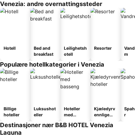
Venezia: andre overnattingssteder
Hotell
Bed and
Leilighetsh
Resorter
Vand
breakfast
otell
m
Populære hotellkategorier i Venezia
Billige
Luksushot
Hoteller
Kjæledyrv
Spah
hoteller
eller
med
ennlige
r
basseng
hoteller
Destinasjoner nær B&B HOTEL Venezia
Laguna