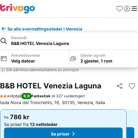
Favoritter
Logg i
Me
Se alle overnattingssteder i Venezia
Reisemål
B&B HOTEL Venezia Laguna
Ankomst/avreise
Gjester og rom
Velg datoer
2 gjester, 1 rom
Slik påvirkes søkeresultatene av provisjon
B&B HOTEL Venezia Laguna
Del
Leg
Hotell
9,0
Fantastisk
(
4 327 vurderinger
)
3 Stjerner
Isola Nova del Tronchetto, 16, 30135, Venezia, Italia
786 kr
786 kr
fra
fra
Se priser fra
12 nettsteder
Se priser fra
12 nettsteder
Se priser
Se priser