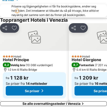
Duomo
Tessera
Prisene og tilgjengeligheten vi får fra bookingsidene, endrer seg
hele tiden. Det innebærer at tilbudet du så på trivago, ikke alltid er
Gazzera
Cavallino Treporti Lido
nøyaktig det samme som det du finner på bookingsiden.
Aeroporto Treviso
Ca' d'Oro - Palazzo Santa Sofia
Topprangert Hotels i Venezia
Port of Venice
Palazzo Grimani di San Luca
Del
Legg til i favoritter
Del
Legg til i favo
B & B S.n.c. di Brocca
Al Duca D'Aosta
Palazzo Barbarigo Minotto
Doge's Palace
La Biennale di Venezia
Fusina
Burano
Jesolo Marina
Hotell
Hotell
4 Stjerner
4 Stjerner
Hotel Principe
Hotel Giorgione
Rosolina Mare
Duna Verde
8,2
8,7
Veldig bra
(
10 068 vurderinger
)
Fantastisk
(
7 201 vu
Mercerie
Campo San Polo
1.0 km til Rialto Bridge
0.4 km til Rialto Bridge
Giudecca
Campo di San Stefano
1 128 kr
1 209 kr
fra
fra
Se priser fra
14 nettsteder
Se priser fra
16 nett
Se priser
Se prise
Se alle overnattingssteder i Venezia