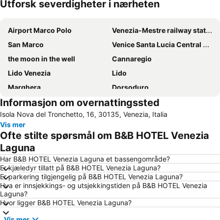
Utforsk severdigheter i nærheten
Utvid kartet
Airport Marco Polo
Venezia-Mestre railway station
San Marco
Venice Santa Lucia Central Station
the moon in the well
Cannaregio
Lido Venezia
Lido
Marghera
Dorsoduro
Informasjon om overnattingssted
Terminal di Piazzale Roma
Lungomare Caorle
Isola Nova del Tronchetto, 16, 30135, Venezia, Italia
Sottomarina
Duna Verde
Vis mer
Padova Central Station
Padova Vintage Festival
Ofte stilte spørsmål om B&B HOTEL Venezia
Lido Jesolo
Rialto Bridge
Laguna
St Markuskatedralen
Canal Grande
Har B&B HOTEL Venezia Laguna et bassengområde?
Er kjæledyr tillatt på B&B HOTEL Venezia Laguna?
St Mark's Square
Cavallino Beach
Er parkering tilgjengelig på B&B HOTEL Venezia Laguna?
Hva er innsjekkings- og utsjekkingstiden på B&B HOTEL Venezia
Porto Marghera
Sottomarina
Laguna?
Centro Storico
San Polo
Hvor ligger B&B HOTEL Venezia Laguna?
Campanile San Marco
PadovaFiere
Vis mer