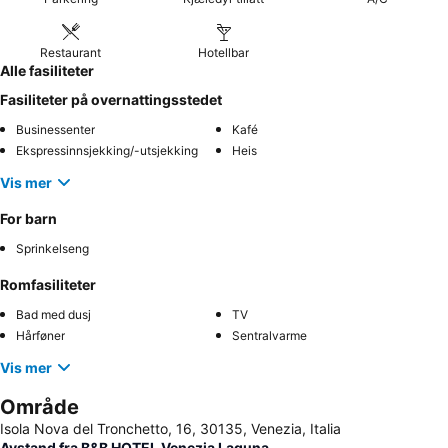
Restaurant
Hotellbar
Alle fasiliteter
Fasiliteter på overnattingsstedet
Businessenter
Kafé
Ekspressinnsjekking/-utsjekking
Heis
Vis mer
For barn
Sprinkelseng
Romfasiliteter
Bad med dusj
TV
Hårføner
Sentralvarme
Vis mer
Område
Isola Nova del Tronchetto, 16, 30135, Venezia, Italia
Avstand fra B&B HOTEL Venezia Laguna