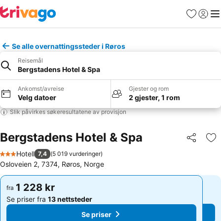
Favoritter
Logg i
Me
Se alle overnattingssteder i Røros
Reisemål
Bergstadens Hotel & Spa
Ankomst/avreise
Gjester og rom
Velg datoer
2 gjester, 1 rom
Slik påvirkes søkeresultatene av provisjon
Bergstadens Hotel & Spa
Del
Leg
Hotell
7,4
(
5 019 vurderinger
)
3 Stjerner
Osloveien 2, 7374, Røros, Norge
1 228 kr
1 228 kr
fra
fra
Se priser fra
13 nettsteder
Se priser fra
13 nettsteder
Se priser
Se priser