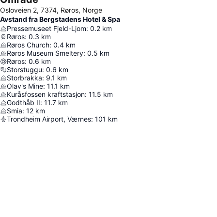
Osloveien 2, 7374, Røros, Norge
Avstand fra Bergstadens Hotel & Spa
Pressemuseet Fjeld-Ljom
:
0.2
km
Røros
:
0.3
km
Røros Church
:
0.4
km
Røros Museum Smeltery
:
0.5
km
Røros
:
0.6
km
Storstuggu
:
0.6
km
Storbrakka
:
9.1
km
Olav's Mine
:
11.1
km
Kuråsfossen kraftstasjon
:
11.5
km
Godthåb II
:
11.7
km
Smia
:
12
km
Trondheim Airport, Værnes
:
101
km