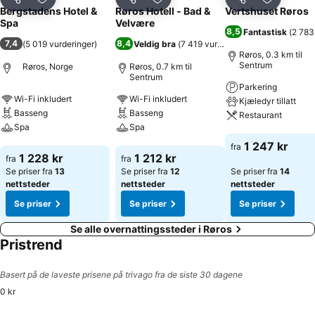
Del
Legg til i favoritter
Del
Legg til i favoritter
Del
Legg til i
Bergstadens Hotel &
Røros Hotell - Bad &
Vertshuset Røros
Spa
Velvære
8,5
Fantastisk
(
2 783
7,4
8,4
(
5 019 vurderinger
)
Veldig bra
(
7 419 vurderinger
)
Røros, 0.3 km til
Sentrum
Røros, Norge
Røros, 0.7 km til
Sentrum
Parkering
Wi-Fi inkludert
Wi-Fi inkludert
Kjæledyr tillatt
Basseng
Basseng
Restaurant
Spa
Spa
Se priser
1 247 kr
fra
Se priser
Se priser
1 228 kr
1 212 kr
fra
fra
Se priser fra
13
Se priser fra
12
Se priser fra
14
nettsteder
nettsteder
nettsteder
Se priser
Se priser
Se priser
Se alle overnattingssteder i Røros
Pristrend
Basert på de laveste prisene på trivago fra de siste 30 dagene
0 kr