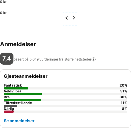
0 kr
0 kr
Anmeldelser
7,4
basert på 5 019 vurderinger fra større
nettsteder
Gjesteanmeldelser
Fantastisk
20
%
Veldig bra
31
%
Bra
30
%
Tilfredsstillende
11
%
Dårlig
8
%
Se anmeldelser