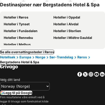
hoteller
parkering
Destinasjoner nær Bergstadens Hotel & Spa
Hoteller i Røros
Hoteller i Oppdal
Hoteller i Tynset
Hoteller i Alvdal
Hoteller i Funäsdalen
Hoteller i Storlien
Hoteller i Rennebu
Hoteller i Midtre Gauldal
Hoteller i Melhus
Se alle overnattingssteder i Røros
Hotellsøk
Europa
Norge
Sør-Trøndelag
Røros
Bergstadens Hotel & Spa
Facebook
Twitter
Insta
Yo
Velg ditt land
Legg til på Google
Finn resultatene våre enkelt ved å
legge til trivago som foretrukket kilde