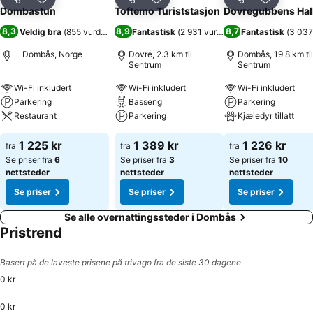
Del
Legg til i favoritter
Del
Legg til i favoritter
Del
Legg til i
Dombastun
Toftemo Turiststasjon
Dovregubbens Hal
8,3
8,9
8,7
Veldig bra
(
855 vurderinger
)
Fantastisk
(
2 931 vurderinger
Fantastisk
)
(
3 037
Dombås, Norge
Dovre, 2.3 km til
Dombås, 19.8 km til
Sentrum
Sentrum
Wi-Fi inkludert
Wi-Fi inkludert
Wi-Fi inkludert
Parkering
Basseng
Parkering
Restaurant
Parkering
Kjæledyr tillatt
1 225 kr
1 389 kr
1 226 kr
fra
fra
fra
Se priser fra
6
Se priser fra
3
Se priser fra
10
nettsteder
nettsteder
nettsteder
Se priser
Se priser
Se priser
Se alle overnattingssteder i Dombås
Pristrend
Basert på de laveste prisene på trivago fra de siste 30 dagene
0 kr
0 kr