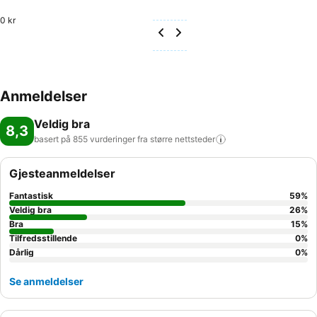
0 kr
Anmeldelser
Veldig bra
8,3
basert på 855 vurderinger fra større
nettsteder
Gjesteanmeldelser
Fantastisk
59
%
Veldig bra
26
%
Bra
15
%
Tilfredsstillende
0
%
Dårlig
0
%
Se anmeldelser