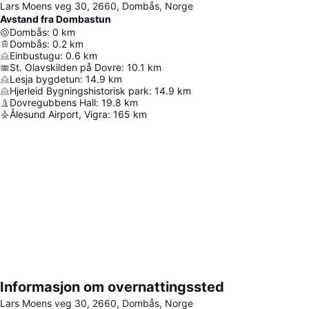
Lars Moens veg 30, 2660, Dombås, Norge
Avstand fra Dombastun
Dombås
:
0
km
Dombås
:
0.2
km
Einbustugu
:
0.6
km
St. Olavskilden på Dovre
:
10.1
km
Lesja bygdetun
:
14.9
km
Hjerleid Bygningshistorisk park
:
14.9
km
Dovregubbens Hall
:
19.8
km
Ålesund Airport, Vigra
:
165
km
Informasjon om overnattingssted
Utvid kartet
Lars Moens veg 30, 2660, Dombås, Norge