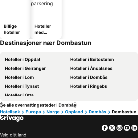
Billige
Hoteller
hoteller
med
parkering
Destinasjoner nær Dombastun
Hoteller i Oppdal
Hoteller i Beitostølen
Hoteller i Geiranger
Hoteller i Åndalsnes
Hoteller i Lom
Hoteller i Dombås
Hoteller i Tynset
Hoteller i Ringebu
Hoteller i Otta
Se alle overnattingssteder i Dombås
Hotellsøk
Europa
Norge
Oppland
Dombås
Dombastun
Facebook
Twitter
Insta
Yo
Velg ditt land