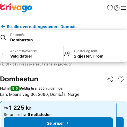
Favoritter
Logg i
Me
Se alle overnattingssteder i Dombås
Reisemål
Dombastun
Ankomst/avreise
Gjester og rom
Velg datoer
2 gjester, 1 rom
Slik påvirkes søkeresultatene av provisjon
Dombastun
Del
Leg
Hotell
8,3
Veldig bra
(
855 vurderinger
)
Lars Moens veg 30, 2660, Dombås, Norge
1 225 kr
1 225 kr
fra
fra
Se priser fra
6 nettsteder
Se priser fra
6 nettsteder
Se priser
Se priser