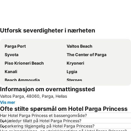
Utforsk severdigheter i nærheten
Utvid kartet
Parga Port
Valtos Beach
Syvota
The Center of Parga
Piso Krioneri Beach
Kryoneri
Kanali
Lygia
Beach Ammoudia
Sternes
Informasjon om overnattingssted
Igoumenitsa
Benitses
Valtos Parga, 48060, Parga, Hellas
Loutsa
Paxi
Vis mer
Kavos Beach
Island of Virgin Mary
Ofte stilte spørsmål om Hotel Parga Princess
Mega Ammos
Port of Gaios
Har Hotel Parga Princess et bassengområde?
Er kjæledyr tillatt på Hotel Parga Princess?
Kiani Akti
Er parkering tilgjengelig på Hotel Parga Princess?