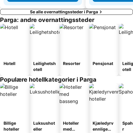
Se alle overnattingssteder i Parga
Parga: andre overnattingssteder
Hotell
Leilighetsh
Resorter
Pensjonat
Leili
otell
otell
Populære hotellkategorier i Parga
Billige
Luksushot
Hoteller
Kjæledyrv
Spah
hoteller
eller
med
ennlige
r