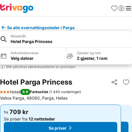
Favoritter
Logg i
Me
Se alle overnattingssteder i Parga
Reisemål
Hotel Parga Princess
Ankomst/avreise
Gjester og rom
Velg datoer
2 gjester, 1 rom
Slik påvirkes søkeresultatene av provisjon
Hotel Parga Princess
Del
Leg
Hotell
9,6
Fantastisk
(
1 440 vurderinger
)
3 Stjerner
Valtos Parga, 48060, Parga, Hellas
709 kr
709 kr
fra
fra
Se priser fra
12 nettsteder
Se priser fra
12 nettsteder
Se priser
Se priser