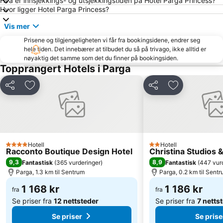
Hva er innsjekkings- og utsjekkingstiden på Hotel Parga Princess?
Hvor ligger Hotel Parga Princess?
Vis mer
Prisene og tilgjengeligheten vi får fra bookingsidene, endrer seg
hele tiden. Det innebærer at tilbudet du så på trivago, ikke alltid er
nøyaktig det samme som det du finner på bookingsiden.
Topprangert Hotels i Parga
Del
Legg til i favoritter
Del
Legg til i favo
Hotell
Hotell
4 Stjerner
2 Stjerner
Racconto Boutique Design Hotel
Christina Studios
9,3
8,9
Fantastisk
(
365 vurderinger
)
Fantastisk
(
447 vur
Parga, 1.3 km til Sentrum
Parga, 0.2 km til Sent
1 168 kr
1 186 kr
fra
fra
Se priser fra
12 nettsteder
Se priser fra
7 netts
Se priser
Se prise