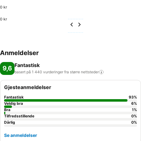
0 kr
0 kr
Anmeldelser
Fantastisk
9,6
basert på 1 440 vurderinger fra større
nettsteder
Gjesteanmeldelser
Fantastisk
93
%
Veldig bra
6
%
Bra
1
%
Tilfredsstillende
0
%
Dårlig
0
%
Se anmeldelser