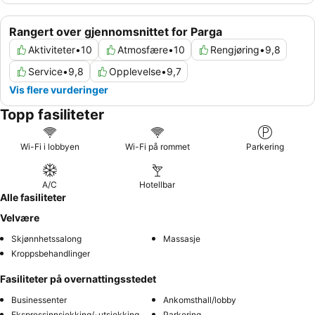
Rangert over gjennomsnittet for Parga
Aktiviteter
•
10
Atmosfære
•
10
Rengjøring
•
9,8
Service
•
9,8
Opplevelse
•
9,7
Vis flere vurderinger
Topp fasiliteter
Wi-Fi i lobbyen
Wi-Fi på rommet
Parkering
A/C
Hotellbar
Alle fasiliteter
Velvære
Skjønnhetssalong
Massasje
Kroppsbehandlinger
Fasiliteter på overnattingsstedet
Businessenter
Ankomsthall/lobby
Ekspressinnsjekking/-utsjekking
Parkering