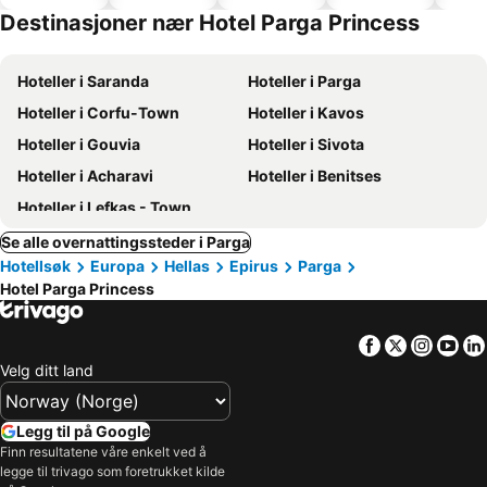
basseng
hoteller
Destinasjoner nær Hotel Parga Princess
Hoteller i Saranda
Hoteller i Parga
Hoteller i Corfu-Town
Hoteller i Kavos
Hoteller i Gouvia
Hoteller i Sivota
Hoteller i Acharavi
Hoteller i Benitses
Hoteller i Lefkas - Town
Se alle overnattingssteder i Parga
Hotellsøk
Europa
Hellas
Epirus
Parga
Hotel Parga Princess
Facebook
Twitter
Insta
Yo
Velg ditt land
Legg til på Google
Finn resultatene våre enkelt ved å
legge til trivago som foretrukket kilde