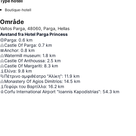
Type hotell
Boutique-hotell
Område
Valtos Parga, 48060, Parga, Hellas
Avstand fra Hotel Parga Princess
Parga
:
0.6
km
Castle Of Parga
:
0.7
km
Anchor
:
0.8
km
Watermill museum
:
1.8
km
Castle Of Anthoussa
:
2.5
km
Castle Of Margariti
:
8.3
km
Ελίνα
:
9.8
km
Πέτρινο αμφιθέατρο "Αλίκη"
:
11.9
km
Monastery Of Agios Dimitrios
:
14.5
km
Γεφύρι του Βαρτίλλα
:
16.2
km
Corfu International Airport "Ioannis Kapodistrias"
:
54.3
km