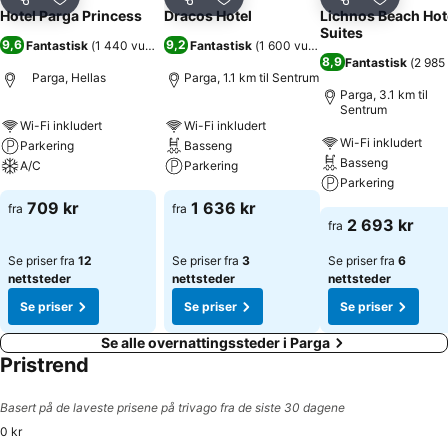
Del
Legg til i favoritter
Del
Legg til i favoritter
Del
Legg til i
Hotel Parga Princess
Dracos Hotel
Lichnos Beach Hot
Suites
9,6
9,2
Fantastisk
(
1 440 vurderinger
Fantastisk
)
(
1 600 vurderinger
)
8,9
Fantastisk
(
2 985
Parga, Hellas
Parga, 1.1 km til Sentrum
Parga, 3.1 km til
Sentrum
Wi-Fi inkludert
Wi-Fi inkludert
Wi-Fi inkludert
Parkering
Basseng
Basseng
A/C
Parkering
Parkering
709 kr
1 636 kr
fra
fra
2 693 kr
fra
Se priser fra
12
Se priser fra
3
Se priser fra
6
nettsteder
nettsteder
nettsteder
Se priser
Se priser
Se priser
Se alle overnattingssteder i Parga
Pristrend
Basert på de laveste prisene på trivago fra de siste 30 dagene
0 kr