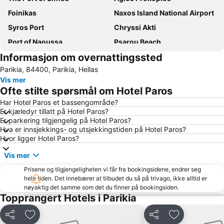
Foinikas
Naxos Island National Airport
Syros Port
Chryssi Akti
Port of Naoussa
Psarou Beach
Informasjon om overnattingssted
Faros
Old Port of Mykonos City
Parikia, 84400, Parikia, Hellas
Syros
Traditional Settlement of Antiparos
Vis mer
The beach of Piso Livadi
Mylopotas Beach
Ofte stilte spørsmål om Hotel Paros
Galissas Beach
Kastraki
Har Hotel Paros et bassengområde?
Er kjæledyr tillatt på Hotel Paros?
Kamares
Agathopes
Er parkering tilgjengelig på Hotel Paros?
Mykonos New Port
Herronisos
Hva er innsjekkings- og utsjekkingstiden på Hotel Paros?
Hvor ligger Hotel Paros?
Limani Parikia
Mikri Vigla
Vis mer
Ornos Beach
Platys Gyalos
Prisene og tilgjengeligheten vi får fra bookingsidene, endrer seg
Elia
Livadia beach
hele tiden. Det innebærer at tilbudet du så på trivago, ikke alltid er
Martselo
Santa Maria
nøyaktig det samme som det du finner på bookingsiden.
Topprangert Hotels i Parikia
Platy Yialos Beach
Paradise Beach
Limani Naxou
Chora Naxou
Del
Legg til i favoritter
Del
Legg til i favo