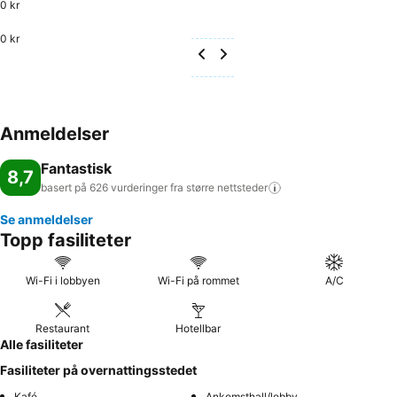
0 kr
0 kr
Anmeldelser
Fantastisk
8,7
basert på 626 vurderinger fra større
nettsteder
Se anmeldelser
Topp fasiliteter
Wi-Fi i lobbyen
Wi-Fi på rommet
A/C
Restaurant
Hotellbar
Alle fasiliteter
Fasiliteter på overnattingsstedet
Kafé
Ankomsthall/lobby