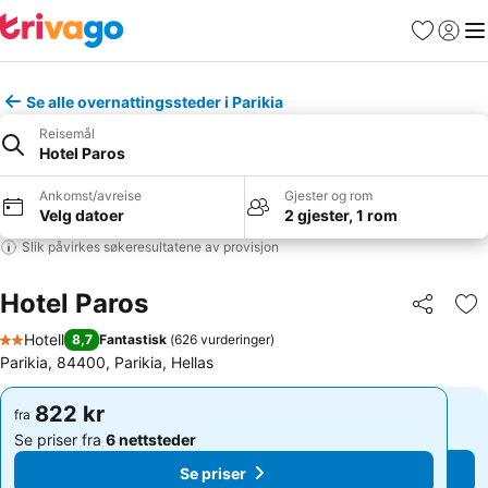
Favoritter
Logg i
Me
Se alle overnattingssteder i Parikia
Reisemål
Hotel Paros
Ankomst/avreise
Gjester og rom
Velg datoer
2 gjester, 1 rom
Slik påvirkes søkeresultatene av provisjon
Hotel Paros
Del
Leg
Hotell
8,7
Fantastisk
(
626 vurderinger
)
2 Stjerner
Parikia, 84400, Parikia, Hellas
822 kr
822 kr
fra
fra
Se priser fra
6 nettsteder
Se priser fra
6 nettsteder
Se priser
Se priser