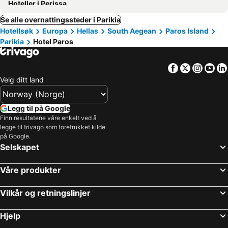
Hoteller i Perissa
Se alle overnattingssteder i Parikia
Hotellsøk
Europa
Hellas
South Aegean
Paros Island
Parikia
Hotel Paros
Facebook
Twitter
Insta
Yo
Velg ditt land
Legg til på Google
Finn resultatene våre enkelt ved å
legge til trivago som foretrukket kilde
på Google.
Selskapet
Våre produkter
Vilkår og retningslinjer
Hjelp