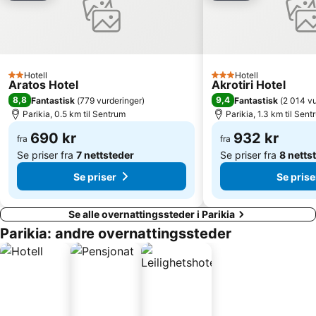
Glyfada
Mykonos Island National Airport
1. Antanaklasis Music Festival Mykonos
Traditional Settelement of Chora of Sikinos
Keros
Port of Tinos
Hotell
Hotell
2 Stjerner
3 Stjerner
Aratos Hotel
Akrotiri Hotel
8,8
9,4
Fantastisk
(
779 vurderinger
)
Fantastisk
(
2 014 vu
Parikia, 0.5 km til Sentrum
Parikia, 1.3 km til Sent
690 kr
932 kr
fra
fra
Se priser fra
7 nettsteder
Se priser fra
8 netts
Se priser
Se prise
Se alle overnattingssteder i Parikia
Parikia: andre overnattingssteder