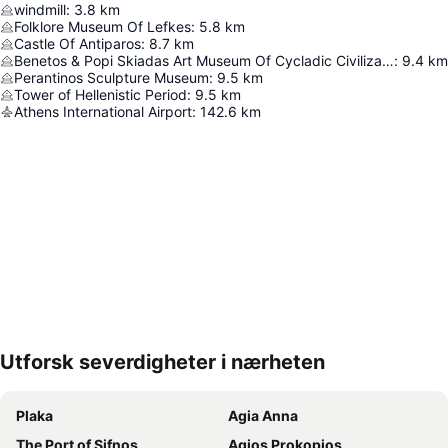
windmill
:
3.8
km
Folklore Museum Of Lefkes
:
5.8
km
Castle Of Antiparos
:
8.7
km
Benetos & Popi Skiadas Art Museum Of Cycladic Civilization
:
9.4
km
Perantinos Sculpture Museum
:
9.5
km
Tower of Hellenistic Period
:
9.5
km
Athens International Airport
:
142.6
km
Utforsk severdigheter i nærheten
Utvid kartet
Plaka
Agia Anna
The Port of Sifnos
Agios Prokopios