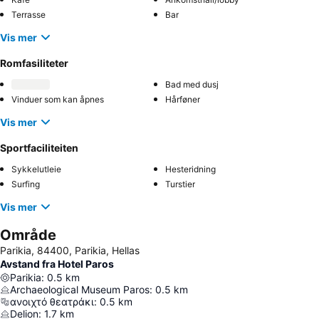
Terrasse
Bar
Vis mer
Romfasiliteter
Bad med dusj
Vinduer som kan åpnes
Hårføner
Vis mer
Sportfaciliteiten
Sykkelutleie
Hesteridning
Surfing
Turstier
Vis mer
Område
Parikia, 84400, Parikia, Hellas
Avstand fra Hotel Paros
Parikia
:
0.5
km
Archaeological Museum Paros
:
0.5
km
ανοιχτό θεατράκι
:
0.5
km
Delion
:
1.7
km