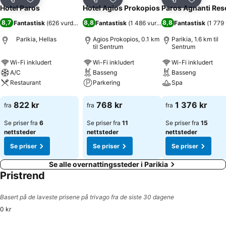
Del
Legg til i favoritter
Del
Legg til i favoritter
Del
Legg til i
Hotel Paros
Hotel Agios Prokopios
Paros Agnanti Res
8,7
8,8
8,8
Fantastisk
(
626 vurderinger
)
Fantastisk
(
1 486 vurderinger
Fantastisk
)
(
1 779
Parikia, Hellas
Agios Prokopios, 0.1 km
Parikia, 1.6 km til
til Sentrum
Sentrum
Wi-Fi inkludert
Wi-Fi inkludert
Wi-Fi inkludert
A/C
Basseng
Basseng
Restaurant
Parkering
Spa
Se priser
Se priser
Se priser
822 kr
768 kr
1 376 kr
fra
fra
fra
Se priser fra
6
Se priser fra
11
Se priser fra
15
nettsteder
nettsteder
nettsteder
Se priser
Se priser
Se priser
Se alle overnattingssteder i Parikia
Pristrend
Basert på de laveste prisene på trivago fra de siste 30 dagene
0 kr