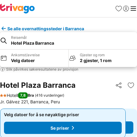
Favoritter
Logg i
Me
Se alle overnattingssteder i Barranca
Reisemål
Hotel Plaza Barranca
Ankomst/avreise
Gjester og rom
Velg datoer
2 gjester, 1 rom
Slik påvirkes søkeresultatene av provisjon
Hotel Plaza Barranca
Del
Leg
Hotell
7,8
Bra
(
416 vurderinger
)
2 Stjerner
Jr. Gálvez 221, Barranca, Peru
Velg datoer for å se nøyaktige priser
Velg datoer for å se nøyaktige priser
Se priser
Se priser