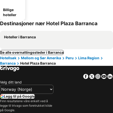
Billige
hoteller
Destinasjoner nær Hotel Plaza Barranca
Hoteller i Barranca
Se alle overnattingssteder i Barranca
Hotellsøk
Mellom og Sør Amerika
Peru
Lima Region
Barranca
Hotel Plaza Barranca
Facebook
Twitter
Insta
Yo
Velg ditt land
Legg til på Google
Finn resultatene våre enkelt ved å
legge til trivago som foretrukket kilde
på Google.