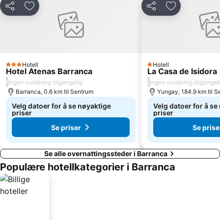
Del
Legg til i favoritter
Del
Legg til i favo
Hotell
Hotell
3 Stjerner
1 Stjerner
Hotel Atenas Barranca
La Casa de Isidora
/
/
Ingen vurdering tilgjengelig
Ingen vurdering tilgjengel
Barranca, 0.6 km til Sentrum
Yungay, 184.9 km til 
Velg datoer for å se nøyaktige
Velg datoer for å se
priser
priser
Se priser
Se prise
Se alle overnattingssteder i Barranca
Populære hotellkategorier i Barranca