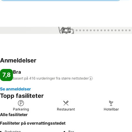
1 / 24
Anmeldelser
Bra
7,8
basert på 416 vurderinger fra større
nettsteder
Se anmeldelser
Topp fasiliteter
Parkering
Restaurant
Hotellbar
Alle fasiliteter
Fasiliteter på overnattingsstedet
Parkering
Bar