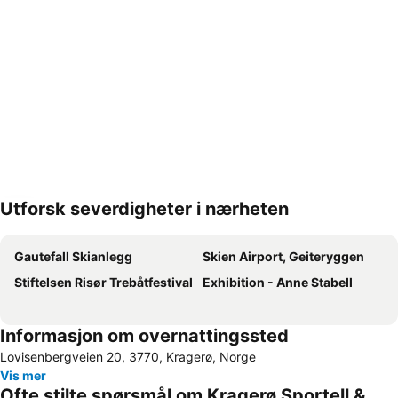
Utforsk severdigheter i nærheten
Utvid kartet
Gautefall Skianlegg
Skien Airport, Geiteryggen
Stiftelsen Risør Trebåtfestival
Exhibition - Anne Stabell
Informasjon om overnattingssted
Lovisenbergveien 20, 3770, Kragerø, Norge
Vis mer
Ofte stilte spørsmål om Kragerø Sportell &