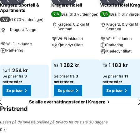
Del
Legg til i favoritter
Del
Legg til i favoritter
Del
Legg til i
Kragerø Sportell &
Kragerø Hotell
Victoria Hotel Kra
Apartments
7,6
7,6
Bra
(
613 vurderinger
)
Bra
(
1 617 vurder
7,3
(
1 070 vurderinger
)
Kragerø, 0.2 km til
Kragerø, 0.3 km til
Sentrum
Sentrum
Kragerø, Norge
Wi-Fi inkludert
Wi-Fi inkludert
Wi-Fi inkludert
Kjæledyr tillatt
Parkering
Parkering
Kjæledyr tillatt
Se priser
Se priser
Se priser
1 282 kr
1 183 kr
fra
fra
1 254 kr
fra
Se priser fra
3
Se priser fra
3
Se priser fra
11
nettsteder
nettsteder
nettsteder
Se priser
Se priser
Se priser
Se alle overnattingssteder i Kragerø
Pristrend
Basert på de laveste prisene på trivago fra de siste 30 dagene
0 kr