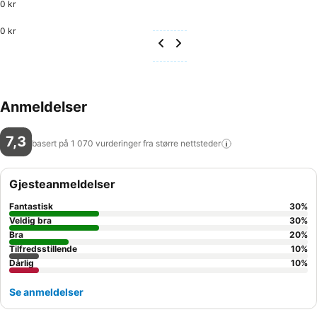
0 kr
0 kr
Anmeldelser
7,3
basert på 1 070 vurderinger fra større
nettsteder
Gjesteanmeldelser
Fantastisk
30
%
Veldig bra
30
%
Bra
20
%
Tilfredsstillende
10
%
Dårlig
10
%
Se anmeldelser