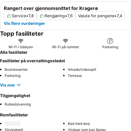
Rangert over gjennomsnittet for Kragerø
Service
•
7,8
Rengjøring
•
7,6
Valuta for pengene
•
7,4
Vis flere vurderinger
Topp fasiliteter
Wi-Fi i lobbyen
Wi-Fi på rommet
Parkering
Alle fasiliteter
Fasiliteter på overnattingsstedet
Businessenter
Arkade/videospill
Parkering
Terrasse
Vis mer
Tilgjengelighet
Rullestolvennlig
Romfasiliteter
Bad med dusj
Strykebrett
Vinduer som kan åpnes