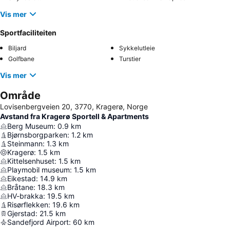
Vis mer
Sportfaciliteiten
Biljard
Sykkelutleie
Golfbane
Turstier
Vis mer
Område
Lovisenbergveien 20, 3770, Kragerø, Norge
Avstand fra Kragerø Sportell & Apartments
Berg Museum
:
0.9
km
Bjørnsborgparken
:
1.2
km
Steinmann
:
1.3
km
Kragerø
:
1.5
km
Kittelsenhuset
:
1.5
km
Playmobil museum
:
1.5
km
Eikestad
:
14.9
km
Bråtane
:
18.3
km
HV-brakka
:
19.5
km
Risørflekken
:
19.6
km
Gjerstad
:
21.5
km
Sandefjord Airport
:
60
km