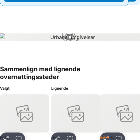
1 / 1
Sammenlign med lignende
overnattingssteder
Valgt
Lignende
Hotell
Hotell
Hotell
3 Stjerner