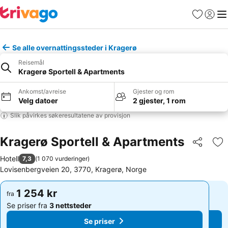
Favoritter
Logg i
Me
Se alle overnattingssteder i Kragerø
Reisemål
Kragerø Sportell & Apartments
Ankomst/avreise
Gjester og rom
Velg datoer
2 gjester, 1 rom
Slik påvirkes søkeresultatene av provisjon
Kragerø Sportell & Apartments
Del
Leg
Hotell
7,3
(
1 070 vurderinger
)
Lovisenbergveien 20, 3770, Kragerø, Norge
1 254 kr
1 254 kr
fra
fra
Se priser fra
3 nettsteder
Se priser fra
3 nettsteder
Se priser
Se priser