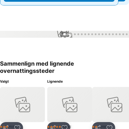
1 / 52
Sammenlign med lignende
overnattingssteder
Valgt
Lignende
Hotell
Hotell
Hotell
3 Stjerner
5 Stjerner
2 Stjerner