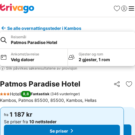
Favoritter
Logg i
Me
Se alle overnattingssteder i Kambos
Reisemål
Patmos Paradise Hotel
Ankomst/avreise
Gjester og rom
Velg datoer
2 gjester, 1 rom
Slik påvirkes søkeresultatene av provisjon
Patmos Paradise Hotel
Del
Leg
Hotell
8,8
Fantastisk
(
346 vurderinger
)
3 Stjerner
Kambos, Patmos 85500, 85500, Kambos, Hellas
1 187 kr
1 187 kr
fra
fra
Se priser fra
10 nettsteder
Se priser fra
10 nettsteder
Se priser
Se priser