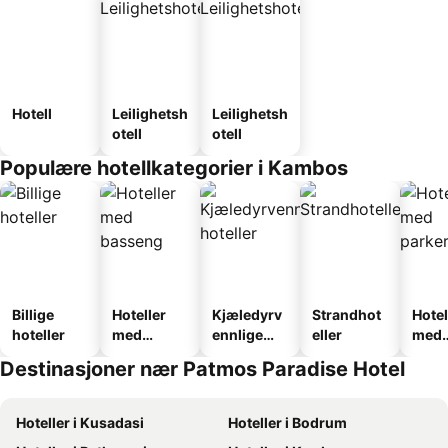
Hotell
Leilighetsh
Leilighetsh
otell
otell
Populære hotellkategorier i Kambos
Billige
Hoteller
Kjæledyrv
Strandhot
Hotel
hoteller
med
ennlige
eller
med
basseng
hoteller
park
Destinasjoner nær Patmos Paradise Hotel
Hoteller i Kusadasi
Hoteller i Bodrum