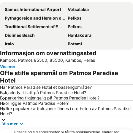
Samos International Airport
Votsalakia
Pythagoreion and Heraion of Samos
Pefkos
Traditional Settlement of Emporios
Pefkos
Didimes Beach
Hohlakoura
Iraio
Potami
Informasjon om overnattingssted
Kambos, Patmos 85500, 85500, Kambos, Hellas
Vis mer
Ofte stilte spørsmål om Patmos Paradise
Hotel
Har Patmos Paradise Hotel et bassengområde?
Er kjæledyr tillatt på Patmos Paradise Hotel?
Er parkering tilgjengelig på Patmos Paradise Hotel?
Hvor ligger Patmos Paradise Hotel?
Hvilke populære attraksjoner finnes i nærheten av Patmos Paradise
Hotel?
Vis mer
Prisene og tilgjengeligheten vi får fra bookingsidene, endrer seg