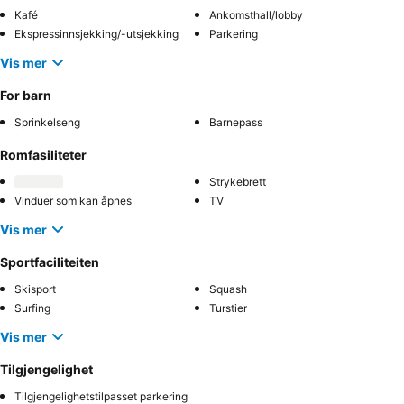
Kafé
Ankomsthall/lobby
Ekspressinnsjekking/-utsjekking
Parkering
Vis mer
For barn
Sprinkelseng
Barnepass
Romfasiliteter
Strykebrett
Vinduer som kan åpnes
TV
Vis mer
Sportfaciliteiten
Skisport
Squash
Surfing
Turstier
Vis mer
Tilgjengelighet
Tilgjengelighetstilpasset parkering