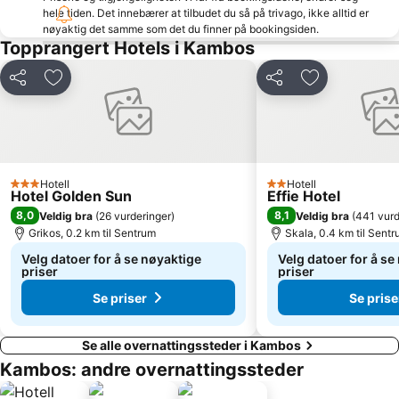
hele tiden. Det innebærer at tilbudet du så på trivago, ikke alltid er
nøyaktig det samme som det du finner på bookingsiden.
Topprangert Hotels i Kambos
Del
Legg til i favoritter
Del
Legg til i favo
Hotell
Hotell
3 Stjerner
2 Stjerner
Hotel Golden Sun
Effie Hotel
8,0
8,1
Veldig bra
(
26 vurderinger
)
Veldig bra
(
441 vurd
Grikos, 0.2 km til Sentrum
Skala, 0.4 km til Sent
Velg datoer for å se nøyaktige
Velg datoer for å se
priser
priser
Se priser
Se prise
Se alle overnattingssteder i Kambos
Kambos: andre overnattingssteder