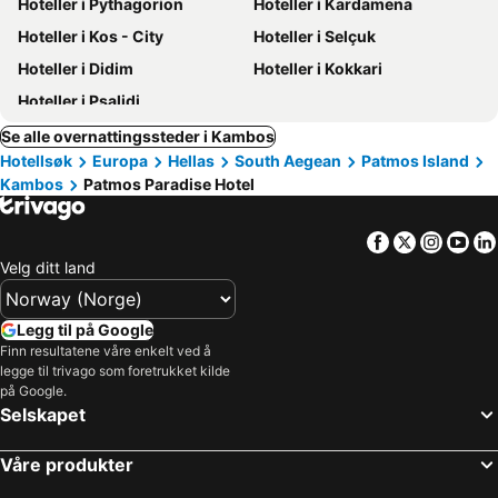
Hoteller i Pythagorion
Hoteller i Kardamena
Hoteller i Kos - City
Hoteller i Selçuk
Hoteller i Didim
Hoteller i Kokkari
Hoteller i Psalidi
Se alle overnattingssteder i Kambos
Hotellsøk
Europa
Hellas
South Aegean
Patmos Island
Kambos
Patmos Paradise Hotel
Facebook
Twitter
Insta
Yo
Velg ditt land
Legg til på Google
Finn resultatene våre enkelt ved å
legge til trivago som foretrukket kilde
på Google.
Selskapet
Våre produkter