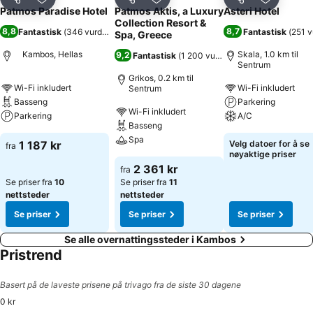
Del
Legg til i favoritter
Del
Legg til i favoritter
Del
Legg til i
Patmos Paradise Hotel
Patmos Aktis, a Luxury
Asteri Hotel
Collection Resort &
8,8
8,7
Fantastisk
(
346 vurderinger
)
Fantastisk
(
251 v
Spa, Greece
Kambos, Hellas
Skala, 1.0 km til
9,2
Fantastisk
(
1 200 vurderinger
)
Sentrum
Grikos, 0.2 km til
Wi-Fi inkludert
Wi-Fi inkludert
Sentrum
Basseng
Parkering
Wi-Fi inkludert
Parkering
A/C
Basseng
Spa
1 187 kr
Velg datoer for å se
fra
nøyaktige priser
2 361 kr
fra
Se priser fra
10
Se priser fra
11
nettsteder
nettsteder
Se priser
Se priser
Se priser
Se alle overnattingssteder i Kambos
Pristrend
Basert på de laveste prisene på trivago fra de siste 30 dagene
0 kr