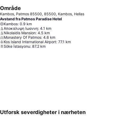
Område
Kambos, Patmos 85500, 85500, Kambos, Hellas
Avstand fra Patmos Paradise Hotel
Kambos
:
0.9
km
Αποκαλυψη Ιωαννη
:
4.1
km
Nikolaidis Mansion
:
4.5
km
Monastery Of Patmos
:
4.6
km
Kos Island International Airport
:
77.1
km
Söke İstasyonu
:
87.2
km
Utforsk severdigheter i nærheten
Utvid kartet