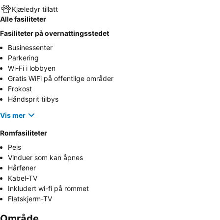
Kjæledyr tillatt
Alle fasiliteter
Fasiliteter på overnattingsstedet
Businessenter
Parkering
Wi-Fi i lobbyen
Gratis WiFi på offentlige områder
Frokost
Håndsprit tilbys
Vis mer
Romfasiliteter
Peis
Vinduer som kan åpnes
Hårføner
Kabel-TV
Inkludert wi-fi på rommet
Flatskjerm-TV
Område