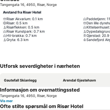
Tangengata 16, 4950, Risør, Norge
Avstand fra Risør Hotel
Risør Akvarium
:
0.1
km
Paddetjenn
:
11
Risør
:
0.5
km
Den lille dyre
Risørflekken
:
0.5
km
Kittelsenhuset
:
Risør Kunstpark
:
0.7
km
Dypedalsgruv
HV-brakka
:
0.7
km
Gjerstad
:
20.9
Gryta
:
6.3
km
Sandefjord Air
Utforsk severdigheter i nærheten
Gautefall Skianlegg
Arendal Gjestehavn
Informasjon om overnattingssted
Tangengata 16, 4950, Risør, Norge
Vis mer
Ofte stilte spørsmål om Risør Hotel