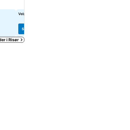
Restaurant
Velg datoer for å se nøyaktige priser
2 678 kr
fra
Se priser fra
9 nettsteder
Se priser
Se priser
er i Risør