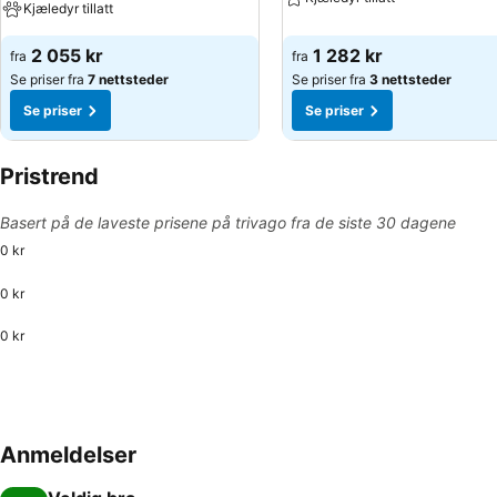
Kjæledyr tillatt
2 055 kr
1 282 kr
fra
fra
Se priser fra
7 nettsteder
Se priser fra
3 nettsteder
Se priser
Se priser
Pristrend
Basert på de laveste prisene på trivago fra de siste 30 dagene
0 kr
0 kr
0 kr
Anmeldelser