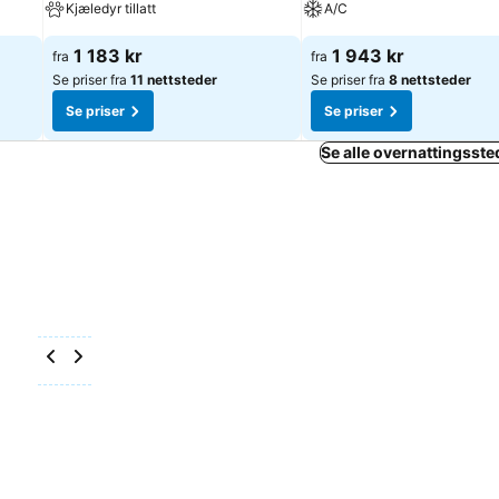
Kjæledyr tillatt
A/C
1 183 kr
1 943 kr
fra
fra
Se priser fra
11 nettsteder
Se priser fra
8 nettsteder
Se priser
Se priser
Se alle overnattingssted