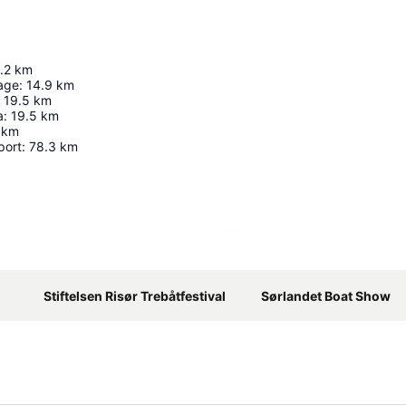
.2
km
hage
:
14.9
km
19.5
km
a
:
19.5
km
km
port
:
78.3
km
Utvid kartet
Stiftelsen Risør Trebåtfestival
Sørlandet Boat Show