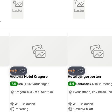
Laster
Laster
r
Legg til i favoritter
Legg til i favoritte
Hotell
Hotell
3 Stjerner
3 Stjerner
Del
Del
Victoria Hotel Kragerø
Hotel Lyngørporten
7,6
8,6
Bra
(
1 617 vurderinger
)
Fantastisk
(
710 vurderin
Kragerø, 0.3 km til Sentrum
Tvedestrand, 12.2 km til Se
Wi-Fi inkludert
Wi-Fi inkludert
Parkering
Kjæledyr tillatt