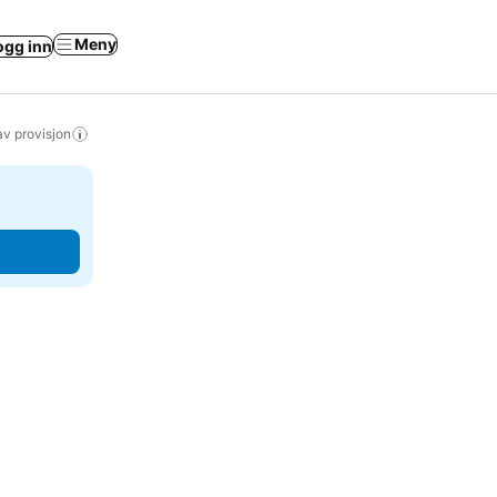
Meny
ogg inn
av provisjon