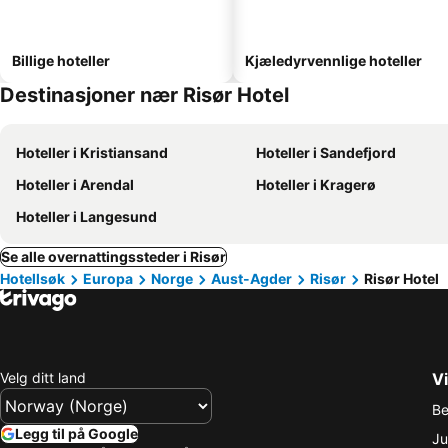
Billige hoteller
Kjæledyrvennlige hoteller
Destinasjoner nær Risør Hotel
Hoteller i Kristiansand
Hoteller i Sandefjord
Hoteller i Arendal
Hoteller i Kragerø
Hoteller i Langesund
Se alle overnattingssteder i Risør
Hotellsøk
Europa
Norge
Aust-Agder
Risør
Risør Hotel
Velg ditt land
Vi
Be
Legg til på Google
Ju