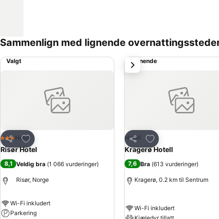
Sammenlign med lignende overnattingsstede
Valgt
Lignende
Neste
Legg til i favoritter
Legg til i favoritter
Hotell
Hotell
3 Stjerner
Del
Del
Risør Hotel
Kragerø Hotell
8,1
7,6
Veldig bra
(
1 066 vurderinger
)
Bra
(
613 vurderinger
)
Risør, Norge
Kragerø, 0.2 km til Sentrum
Wi-Fi inkludert
Wi-Fi inkludert
Parkering
Kjæledyr tillatt