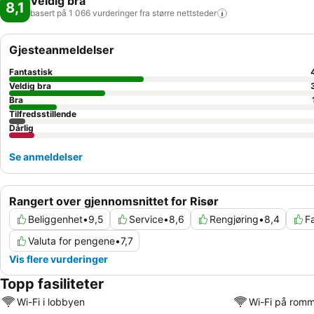
Veldig bra
8,1
basert på 1 066 vurderinger fra større
nettsteder
Gjesteanmeldelser
Fantastisk
Veldig bra
Bra
Tilfredsstillende
Dårlig
Se anmeldelser
Rangert over gjennomsnittet for Risør
Beliggenhet
•
9,5
Service
•
8,6
Rengjøring
•
8,4
Fa
Valuta for pengene
•
7,7
Vis flere vurderinger
Topp fasiliteter
Wi-Fi i lobbyen
Wi-Fi på rom