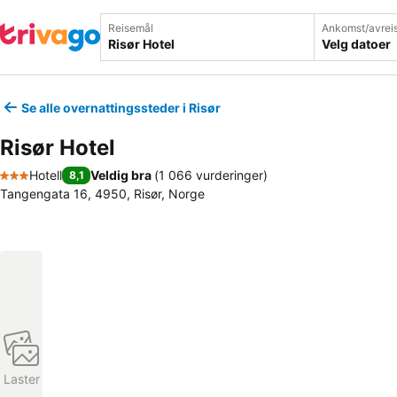
Reisemål
Ankomst/avrei
Velg datoer
Se alle overnattingssteder i Risør
Risør Hotel
Hotell
Veldig bra
(
1 066 vurderinger
)
8,1
3 Stjerner
Tangengata 16, 4950, Risør, Norge
Laster