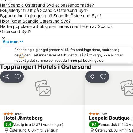
Har Scandic Östersund Syd et bassengområde?
Er kjæledyr tillatt på Scandic Östersund Syd?
Er parkering tilgjengelig på Scandic Östersund Syd?
Hvor ligger Scandic Östersund Syd?
Hvilke populære attraksjoner finnes i nærheten av Scandic
Östersund Syd?
Vis mer
Prisene og tilgjengeligheten vi får fra bookingsidene, endrer seg
hele tiden. Det innebærer at tilbudet du så på trivago, ikke alltid er
nøyaktig det samme som det du finner på bookingsiden.
Topprangert Hotels i Östersund
Del
Legg til i favoritter
Del
Legg til i favo
Hotell
Hotell
3 Stjerner
3 Stjerner
Hotel Jämteborg
Leopold Boutique 
8,4
9,1
Veldig bra
(
2 371 vurderinger
)
Fantastisk
(
1 140 vu
Östersund, 0.6 km til Sentrum
Östersund, 0.1 km til 