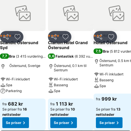
Hotell
Hotell
Hotell
4 Stjerner
4 Stjerner
3 Stjerner
Del
Legg til i favoritter
Del
Legg til i favoritter
Del
Legg til i
Scandic Östersund
Clarion Hotel Grand
Hotell Östersund
Syd
Östersund
7,5
Bra
(
5 812 vurder
7,7
8,6
Bra
(
3 415 vurderinger
)
Fantastisk
(
6 392 vurderinger
)
Östersund, 0.5 km t
Sentrum
Östersund, Sverige
Östersund, 0.1 km til
Sentrum
Wi-Fi inkludert
Wi-Fi inkludert
Wi-Fi inkludert
Basseng
Spa
Basseng
Spa
Parkering
Spa
Se priser
999 kr
fra
Se priser
Se priser
682 kr
1 113 kr
fra
fra
Se priser fra
16
Se priser fra
10
Se priser fra
13
nettsteder
nettsteder
nettsteder
Se priser
Se priser
Se priser