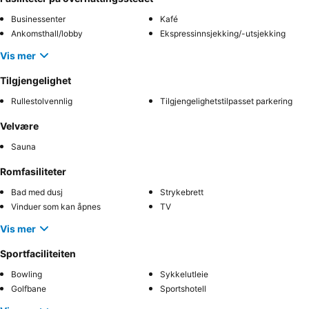
Businessenter
Kafé
Ankomsthall/lobby
Ekspressinnsjekking/-utsjekking
Vis mer
Tilgjengelighet
Rullestolvennlig
Tilgjengelighetstilpasset parkering
Velvære
Sauna
Romfasiliteter
Bad med dusj
Strykebrett
Vinduer som kan åpnes
TV
Vis mer
Sportfaciliteiten
Bowling
Sykkelutleie
Golfbane
Sportshotell