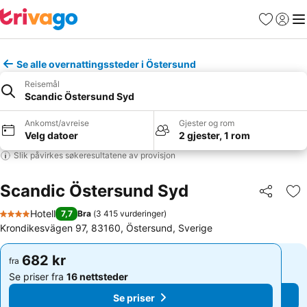
Favoritter
Logg i
Me
Se alle overnattingssteder i Östersund
Reisemål
Scandic Östersund Syd
Ankomst/avreise
Gjester og rom
Velg datoer
2 gjester, 1 rom
Slik påvirkes søkeresultatene av provisjon
Scandic Östersund Syd
Del
Leg
Hotell
7,7
Bra
(
3 415 vurderinger
)
4 Stjerner
Krondikesvägen 97, 83160, Östersund, Sverige
682 kr
682 kr
fra
fra
Se priser fra
16 nettsteder
Se priser fra
16 nettsteder
Se priser
Se priser