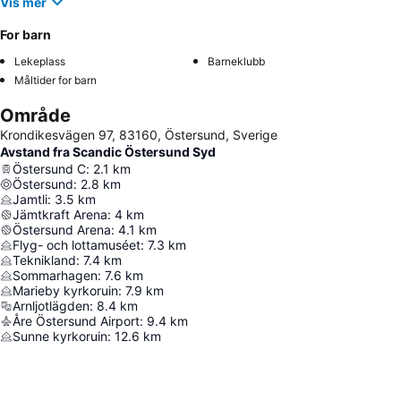
Vis mer
For barn
Lekeplass
Barneklubb
Måltider for barn
Område
Krondikesvägen 97, 83160, Östersund, Sverige
Avstand fra Scandic Östersund Syd
Östersund C
:
2.1
km
Östersund
:
2.8
km
Jamtli
:
3.5
km
Jämtkraft Arena
:
4
km
Östersund Arena
:
4.1
km
Flyg- och lottamuséet
:
7.3
km
Teknikland
:
7.4
km
Sommarhagen
:
7.6
km
Marieby kyrkoruin
:
7.9
km
Arnljotlägden
:
8.4
km
Åre Östersund Airport
:
9.4
km
Sunne kyrkoruin
:
12.6
km