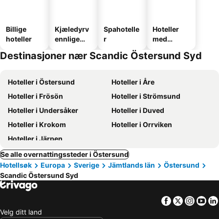
Billige
Kjæledyrv
Spahotelle
Hoteller
hoteller
ennlige
r
med
hoteller
parkering
Destinasjoner nær Scandic Östersund Syd
Hoteller i Östersund
Hoteller i Åre
Hoteller i Frösön
Hoteller i Strömsund
Hoteller i Undersåker
Hoteller i Duved
Hoteller i Krokom
Hoteller i Orrviken
Hoteller i Järpen
Se alle overnattingssteder i Östersund
Hotellsøk
Europa
Sverige
Jämtlands län
Östersund
Scandic Östersund Syd
Facebook
Twitter
Insta
Yo
Velg ditt land