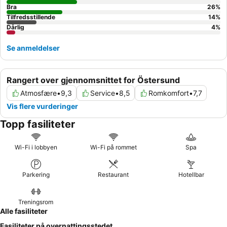
Bra
26
%
Tilfredsstillende
14
%
Dårlig
4
%
Se anmeldelser
Rangert over gjennomsnittet for Östersund
Atmosfære
•
9,3
Service
•
8,5
Romkomfort
•
7,7
Vis flere vurderinger
Topp fasiliteter
Wi-Fi i lobbyen
Wi-Fi på rommet
Spa
Parkering
Restaurant
Hotellbar
Treningsrom
Alle fasiliteter
Fasiliteter på overnattingsstedet