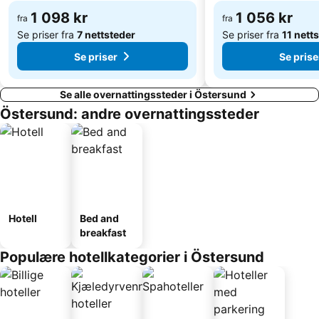
1 098 kr
1 056 kr
fra
fra
Se priser fra
7 nettsteder
Se priser fra
11 nett
Se priser
Se prise
Se alle overnattingssteder i Östersund
Östersund: andre overnattingssteder
Hotell
Bed and
breakfast
Populære hotellkategorier i Östersund