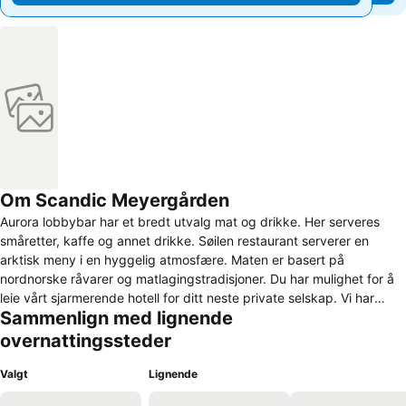
Om Scandic Meyergården
Aurora lobbybar har et bredt utvalg mat og drikke. Her serveres
småretter, kaffe og annet drikke. Søilen restaurant serverer en
arktisk meny i en hyggelig atmosfære. Maten er basert på
nordnorske råvarer og matlagingstradisjoner. Du har mulighet for å
leie vårt sjarmerende hotell for ditt neste private selskap. Vi har
Sammenlign med lignende
kapasitet for opptil 350 personer.
overnattingssteder
Valgt
Lignende