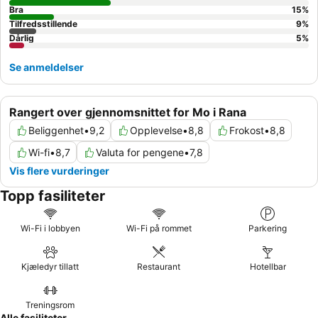
Bra
15
%
Tilfredsstillende
9
%
Dårlig
5
%
Se anmeldelser
Rangert over gjennomsnittet for Mo i Rana
Beliggenhet
•
9,2
Opplevelse
•
8,8
Frokost
•
8,8
Wi-fi
•
8,7
Valuta for pengene
•
7,8
Vis flere vurderinger
Topp fasiliteter
Wi-Fi i lobbyen
Wi-Fi på rommet
Parkering
Kjæledyr tillatt
Restaurant
Hotellbar
Treningsrom
Alle fasiliteter