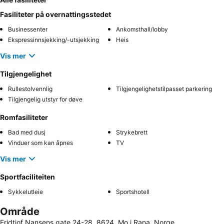
Fasiliteter på overnattingsstedet
Businessenter
Ankomsthall/lobby
Ekspressinnsjekking/-utsjekking
Heis
Vis mer
Tilgjengelighet
Rullestolvennlig
Tilgjengelighetstilpasset parkering
Tilgjengelig utstyr for døve
Romfasiliteter
Bad med dusj
Strykebrett
Vinduer som kan åpnes
TV
Vis mer
Sportfaciliteiten
Sykkelutleie
Sportshotell
Område
Fridtjof Nansens gate 24-28, 8624, Mo i Rana, Norge