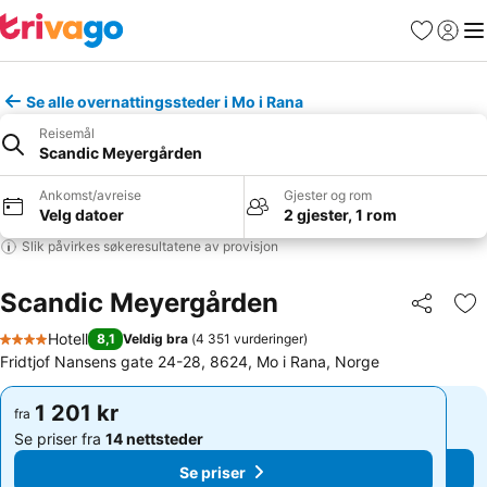
Favoritter
Logg i
Me
Se alle overnattingssteder i Mo i Rana
Reisemål
Scandic Meyergården
Ankomst/avreise
Gjester og rom
Velg datoer
2 gjester, 1 rom
Slik påvirkes søkeresultatene av provisjon
Scandic Meyergården
Del
Leg
Hotell
8,1
Veldig bra
(
4 351 vurderinger
)
4 Stjerner
Fridtjof Nansens gate 24-28, 8624, Mo i Rana, Norge
1 201 kr
1 201 kr
fra
fra
Se priser fra
14 nettsteder
Se priser fra
14 nettsteder
Se priser
Se priser