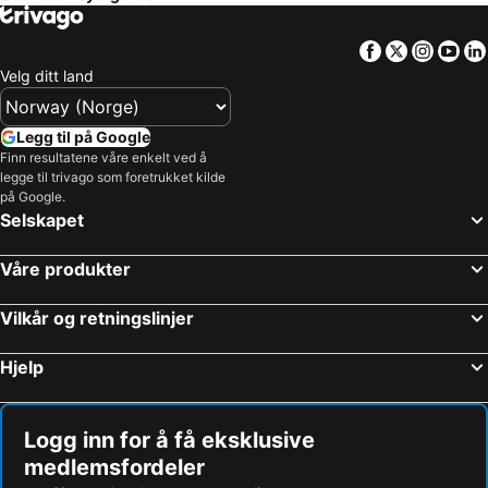
Facebook
Twitter
Insta
Yo
Velg ditt land
Legg til på Google
Finn resultatene våre enkelt ved å
legge til trivago som foretrukket kilde
på Google.
Selskapet
Våre produkter
Vilkår og retningslinjer
Hjelp
Logg inn for å få eksklusive
medlemsfordeler