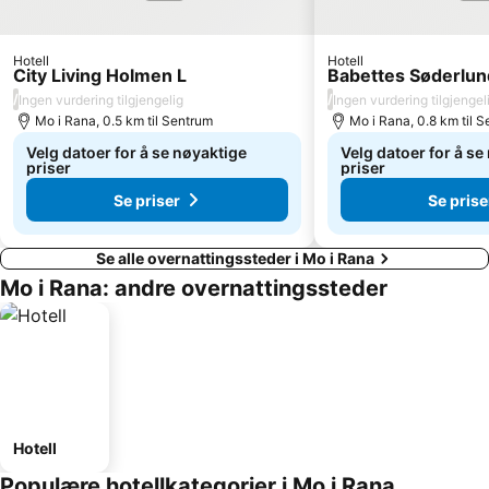
Hotell
Hotell
City Living Holmen L
Babettes Søderlu
/
/
Ingen vurdering tilgjengelig
Ingen vurdering tilgjengel
Mo i Rana, 0.5 km til Sentrum
Mo i Rana, 0.8 km til 
Velg datoer for å se nøyaktige
Velg datoer for å se
priser
priser
Se priser
Se prise
Se alle overnattingssteder i Mo i Rana
Mo i Rana: andre overnattingssteder
Hotell
Populære hotellkategorier i Mo i Rana