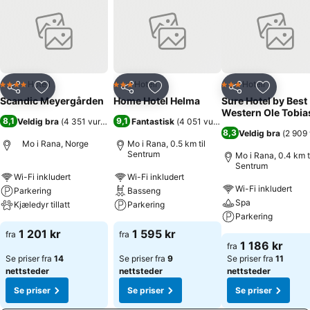
Hotell
Hotell
Hotell
4 Stjerner
3 Stjerner
3 Stjerner
Del
Legg til i favoritter
Del
Legg til i favoritter
Del
Legg til i
Scandic Meyergården
Home Hotel Helma
Sure Hotel by Best
Western Ole Tobia
8,1
9,1
Veldig bra
(
4 351 vurderinger
Fantastisk
)
(
4 051 vurderinger
)
8,3
Veldig bra
(
2 909 
Mo i Rana, Norge
Mo i Rana, 0.5 km til
Sentrum
Mo i Rana, 0.4 km t
Sentrum
Wi-Fi inkludert
Wi-Fi inkludert
Wi-Fi inkludert
Parkering
Basseng
Spa
Kjæledyr tillatt
Parkering
Parkering
1 201 kr
1 595 kr
fra
fra
1 186 kr
fra
Se priser fra
14
Se priser fra
9
Se priser fra
11
nettsteder
nettsteder
nettsteder
Se priser
Se priser
Se priser