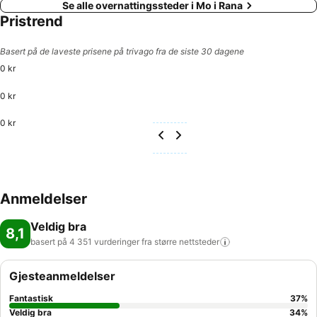
Se alle overnattingssteder i Mo i Rana
Pristrend
Basert på de laveste prisene på trivago fra de siste 30 dagene
0 kr
0 kr
0 kr
Anmeldelser
Veldig bra
8,1
basert på 4 351 vurderinger fra større
nettsteder
Gjesteanmeldelser
Fantastisk
37
%
Veldig bra
34
%