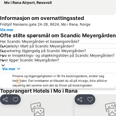
Mo i Rana Airport, Røssvoll
Informasjon om overnattingssted
Fridtjof Nansens gate 24-28, 8624, Mo i Rana, Norge
Vis mer
Ofte stilte spørsmål om Scandic Meyergården
Har Scandic Meyergården et bassengområde?
Er kjæledyr tillatt på Scandic Meyergården?
Er parkering tilgjengelig på Scandic Meyergården?
Hva er innsjekkings- og utsjekkingstiden på Scandic Meyergården?
Hvor ligger Scandic Meyergården?
Vis mer
Prisene og tilgjengeligheten vi får fra bookingsidene, endrer seg
hele tiden. Det innebærer at tilbudet du så på trivago, ikke alltid er
nøyaktig det samme som det du finner på bookingsiden.
Topprangert Hotels i Mo i Rana
Del
Legg til i favoritter
Del
Legg til i favo