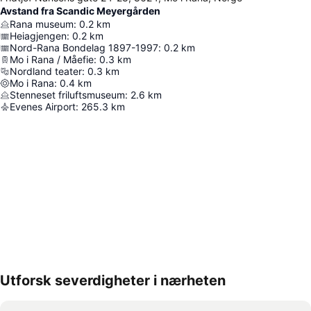
Avstand fra Scandic Meyergården
Rana museum
:
0.2
km
Heiagjengen
:
0.2
km
Nord-Rana Bondelag 1897-1997
:
0.2
km
Mo i Rana / Måefie
:
0.3
km
Nordland teater
:
0.3
km
Mo i Rana
:
0.4
km
Stenneset friluftsmuseum
:
2.6
km
Evenes Airport
:
265.3
km
Utforsk severdigheter i nærheten
Utvid kartet