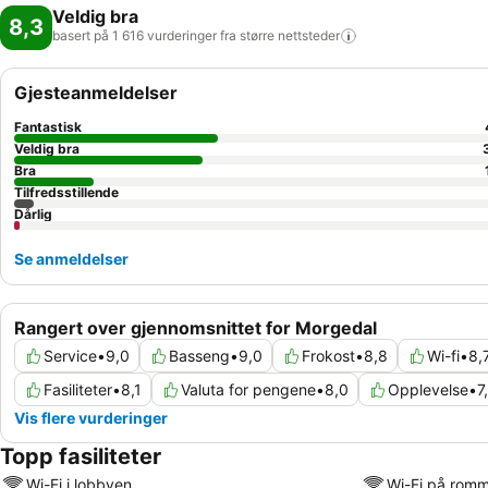
Veldig bra
8,3
basert på 1 616 vurderinger fra større
nettsteder
Gjesteanmeldelser
Fantastisk
Veldig bra
Bra
Tilfredsstillende
Dårlig
Se anmeldelser
Rangert over gjennomsnittet for Morgedal
Service
•
9,0
Basseng
•
9,0
Frokost
•
8,8
Wi-fi
•
8,
Fasiliteter
•
8,1
Valuta for pengene
•
8,0
Opplevelse
•
7
Vis flere vurderinger
Topp fasiliteter
Wi-Fi i lobbyen
Wi-Fi på rom