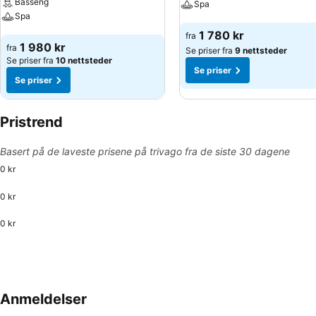
Basseng
Spa
Spa
Se priser
1 780 kr
fra
Se priser
1 980 kr
fra
Se priser fra
9 nettsteder
Se priser fra
10 nettsteder
Se priser
Se priser
Pristrend
Basert på de laveste prisene på trivago fra de siste 30 dagene
0 kr
0 kr
0 kr
Anmeldelser