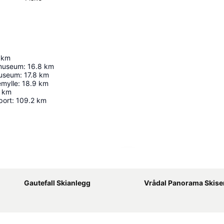
km
emuseum
:
16.8
km
museum
:
17.8
km
emylle
:
18.9
km
km
port
:
109.2
km
Utvid kartet
Gautefall Skianlegg
Vrådal Panorama Skise