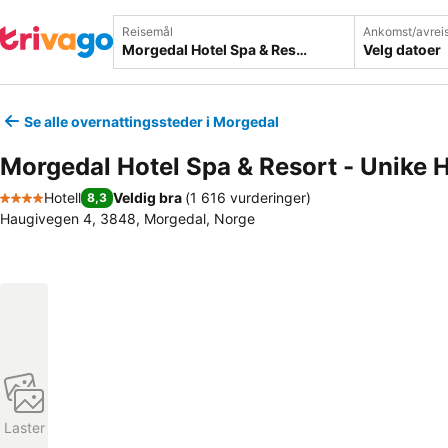
Reisemål
Ankomst/avrei
Velg datoer
Se alle overnattingssteder i Morgedal
Morgedal Hotel Spa & Resort - Unike H
Hotell
Veldig bra
(
1 616 vurderinger
)
8,3
4 Stjerner
Haugivegen 4, 3848, Morgedal, Norge
Laster