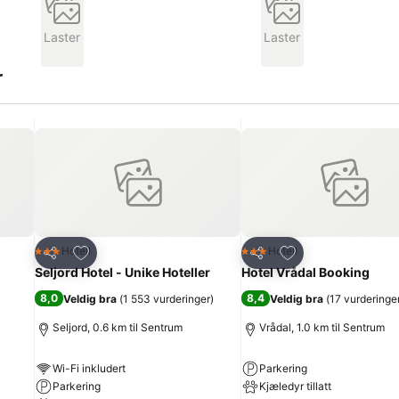
Laster
Laster
r
Legg til i favoritter
Legg til i favoritte
Hotell
Hotell
3 Stjerner
3 Stjerner
Del
Del
Seljord Hotel - Unike Hoteller
Hotel Vrådal Booking
8,0
8,4
Veldig bra
(
1 553 vurderinger
)
Veldig bra
(
17 vurderinge
Seljord, 0.6 km til Sentrum
Vrådal, 1.0 km til Sentrum
Wi-Fi inkludert
Parkering
Parkering
Kjæledyr tillatt