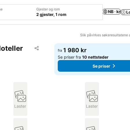
se
Gjester og rom
NB · kr
L
2 gjester, 1 rom
Slik påvirkes søkeresultatene 
oteller
Legg til i favoritter
1 980 kr
fra
Del
Se priser fra
10 nettsteder
Se priser
Laster
Laster