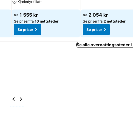
Kjæledyr tillatt
Se priser
Se priser
1 555 kr
2 054 kr
fra
fra
Se priser fra
10 nettsteder
Se priser fra
2 nettsteder
Se priser
Se priser
Se alle overnattingssteder 