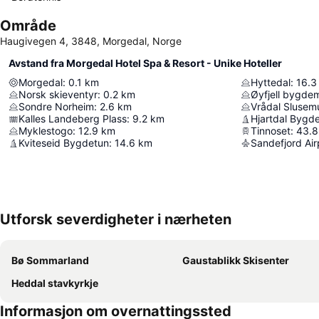
Område
Haugivegen 4, 3848, Morgedal, Norge
Avstand fra Morgedal Hotel Spa & Resort - Unike Hoteller
Morgedal
:
0.1
km
Hyttedal
:
16.3
Norsk skieventyr
:
0.2
km
Øyfjell bygd
Sondre Norheim
:
2.6
km
Vrådal Sluse
Kalles Landeberg Plass
:
9.2
km
Hjartdal Bygd
Myklestogo
:
12.9
km
Tinnoset
:
43.8
Kviteseid Bygdetun
:
14.6
km
Sandefjord Air
Utforsk severdigheter i nærheten
Bø Sommarland
Gaustablikk Skisenter
Heddal stavkyrkje
Informasjon om overnattingssted