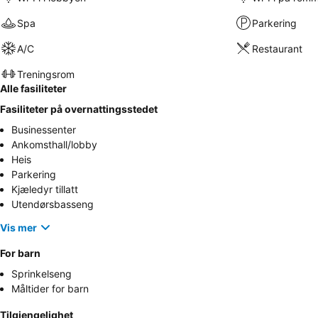
Spa
Parkering
A/C
Restaurant
Treningsrom
Alle fasiliteter
Fasiliteter på overnattingsstedet
Businessenter
Ankomsthall/lobby
Heis
Parkering
Kjæledyr tillatt
Utendørsbasseng
Vis mer
For barn
Sprinkelseng
Måltider for barn
Tilgjengelighet