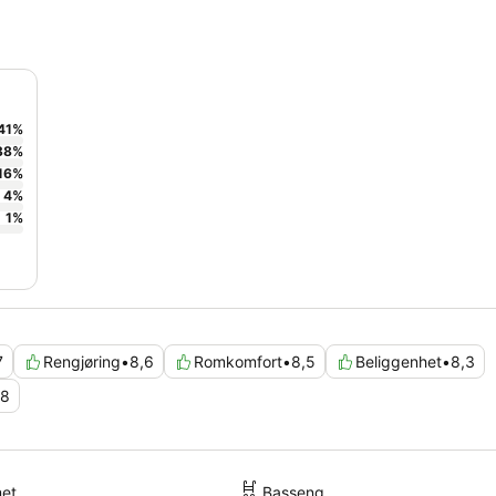
41
%
38
%
16
%
4
%
1
%
7
Rengjøring
•
8,6
Romkomfort
•
8,5
Beliggenhet
•
8,3
,8
met
Basseng