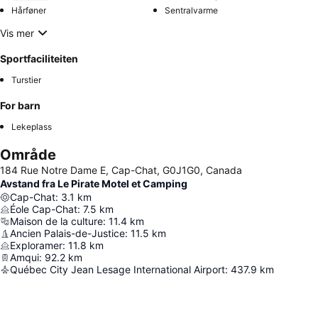
Hårføner
Sentralvarme
Vis mer
Sportfaciliteiten
Turstier
For barn
Lekeplass
Område
184 Rue Notre Dame E, Cap-Chat, G0J1G0, Canada
Avstand fra Le Pirate Motel et Camping
Cap-Chat
:
3.1
km
Éole Cap-Chat
:
7.5
km
Maison de la culture
:
11.4
km
Ancien Palais-de-Justice
:
11.5
km
Exploramer
:
11.8
km
Amqui
:
92.2
km
Québec City Jean Lesage International Airport
:
437.9
km