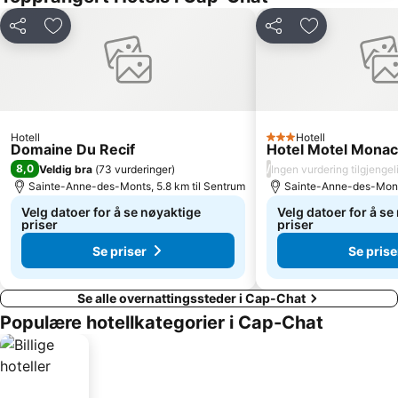
Del
Legg til i favoritter
Del
Legg til i favo
Hotell
Hotell
3 Stjerner
Domaine Du Recif
Hotel Motel Mona
8,0
/
Veldig bra
(
73 vurderinger
)
Ingen vurdering tilgjengel
Sainte-Anne-des-Monts, 5.8 km til Sentrum
Sainte-Anne-des-Monts
Velg datoer for å se nøyaktige
Velg datoer for å se
priser
priser
Se priser
Se prise
Se alle overnattingssteder i Cap-Chat
Populære hotellkategorier i Cap-Chat