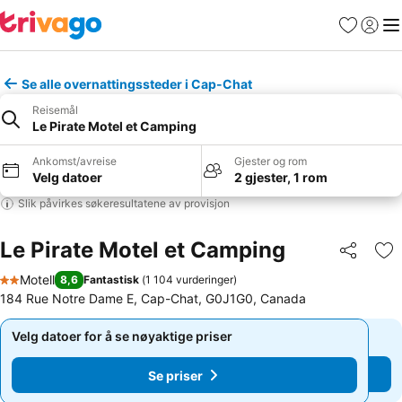
Favoritter
Logg i
Me
Se alle overnattingssteder i Cap-Chat
Reisemål
Le Pirate Motel et Camping
Ankomst/avreise
Gjester og rom
Velg datoer
2 gjester, 1 rom
Slik påvirkes søkeresultatene av provisjon
Le Pirate Motel et Camping
Del
Leg
Motell
8,6
Fantastisk
(
1 104 vurderinger
)
2 Stjerner
184 Rue Notre Dame E, Cap-Chat, G0J1G0, Canada
Velg datoer for å se nøyaktige priser
Velg datoer for å se nøyaktige priser
Se priser
Se priser