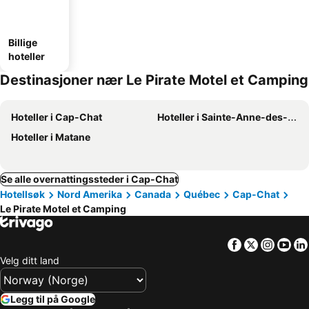
Billige
hoteller
Destinasjoner nær Le Pirate Motel et Camping
Hoteller i Cap-Chat
Hoteller i Sainte-Anne-des-Monts
Hoteller i Matane
Se alle overnattingssteder i Cap-Chat
Hotellsøk
Nord Amerika
Canada
Québec
Cap-Chat
Le Pirate Motel et Camping
Facebook
Twitter
Insta
Yo
Velg ditt land
Legg til på Google