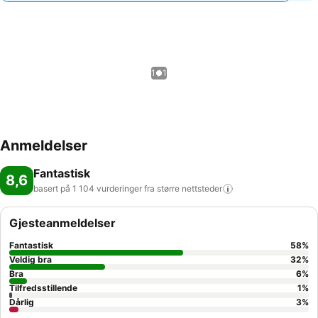
1 / 1
Anmeldelser
Fantastisk
8,6
basert på 1 104 vurderinger fra større
nettsteder
Gjesteanmeldelser
Fantastisk
58
%
Veldig bra
32
%
Bra
6
%
Tilfredsstillende
1
%
Dårlig
3
%