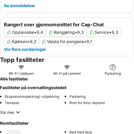
Se anmeldelser
Rangert over gjennomsnittet for Cap-Chat
Opplevelse
•
9,4
Rengjøring
•
9,3
Service
•
9,3
Kjøkken
•
9,2
Valuta for pengene
•
9,1
Vis flere vurderinger
Topp fasiliteter
Wi-Fi i lobbyen
Wi-Fi på rommet
Parkering
Alle fasiliteter
Fasiliteter på overnattingsstedet
Ekspressinnsjekking/-utsjekking
Parkering
Terrasse
Rom for ikke-røykere
Vis mer
Romfasiliteter
Bad med dusj