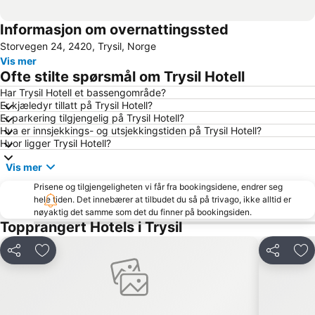
Informasjon om overnattingssted
Storvegen 24, 2420, Trysil, Norge
Vis mer
Ofte stilte spørsmål om Trysil Hotell
Har Trysil Hotell et bassengområde?
Er kjæledyr tillatt på Trysil Hotell?
Er parkering tilgjengelig på Trysil Hotell?
Hva er innsjekkings- og utsjekkingstiden på Trysil Hotell?
Hvor ligger Trysil Hotell?
Vis mer
Prisene og tilgjengeligheten vi får fra bookingsidene, endrer seg
hele tiden. Det innebærer at tilbudet du så på trivago, ikke alltid er
nøyaktig det samme som det du finner på bookingsiden.
Topprangert Hotels i Trysil
Del
Legg til i favoritter
Del
Leg