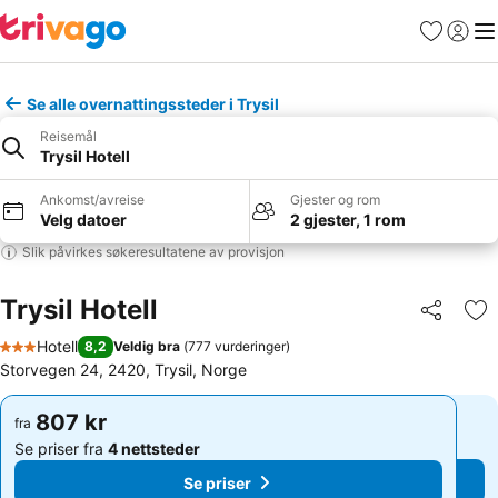
Favoritter
Logg i
Me
Se alle overnattingssteder i Trysil
Reisemål
Trysil Hotell
Ankomst/avreise
Gjester og rom
Velg datoer
2 gjester, 1 rom
Slik påvirkes søkeresultatene av provisjon
Trysil Hotell
Del
Leg
Hotell
8,2
Veldig bra
(
777 vurderinger
)
3 Stjerner
Storvegen 24, 2420, Trysil, Norge
807 kr
807 kr
fra
fra
Se priser fra
4 nettsteder
Se priser fra
4 nettsteder
Se priser
Se priser