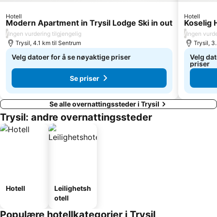
Hotell
Hotell
Modern Apartment in Trysil Lodge Ski in out
Koselig H
/
/
Ingen vurdering tilgjengelig
Ingen vurde
Trysil, 4.1 km til Sentrum
Trysil, 3
Velg datoer for å se nøyaktige priser
Velg dat
priser
Se priser
Se alle overnattingssteder i Trysil
Trysil: andre overnattingssteder
Hotell
Leilighetsh
otell
Populære hotellkategorier i Trysil