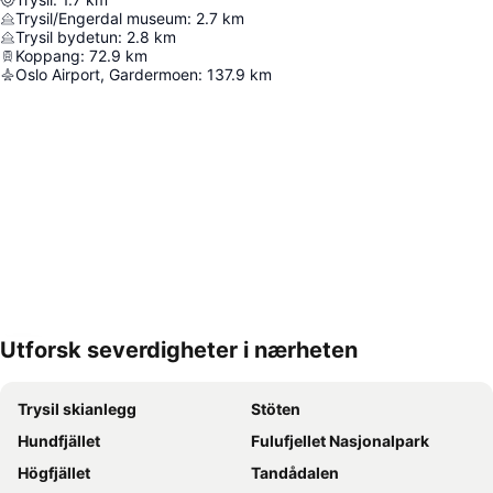
Trysil/Engerdal museum
:
2.7
km
Trysil bydetun
:
2.8
km
Koppang
:
72.9
km
Oslo Airport, Gardermoen
:
137.9
km
Utforsk severdigheter i nærheten
Utvid kartet
Trysil skianlegg
Stöten
Hundfjället
Fulufjellet Nasjonalpark
Högfjället
Tandådalen