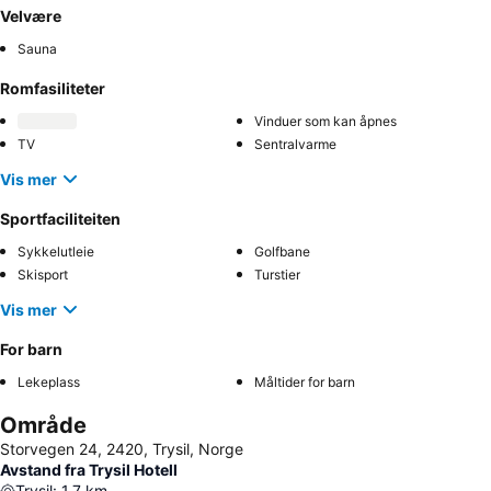
Velvære
Sauna
Romfasiliteter
Vinduer som kan åpnes
TV
Sentralvarme
Vis mer
Sportfaciliteiten
Sykkelutleie
Golfbane
Skisport
Turstier
Vis mer
For barn
Lekeplass
Måltider for barn
Område
Storvegen 24, 2420, Trysil, Norge
Avstand fra Trysil Hotell
Trysil
:
1.7
km