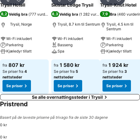
Del
Legg til i favoritter
Del
Legg til i favoritter
Del
Legg til i
Trysil Hotell
Skistar Lodge Trysil
Trysil-Knut Hotel
8,2
8,3
7,9
Veldig bra
(
777 vurderinger
)
Veldig bra
(
1 282 vurderinger
Bra
)
(
460 vurderi
Trysil, Norge
Trysil, 8.7 km til Sentrum
Trysil, 4.5 km til
Sentrum
Wi-Fi inkludert
Wi-Fi inkludert
Wi-Fi inkludert
Parkering
Basseng
Parkering
Kjæledyr tillatt
Spa
Kjæledyr tillatt
Se priser
Se priser
Se priser
807 kr
1 580 kr
1 924 kr
fra
fra
fra
Se priser fra
4
Se priser fra
5
Se priser fra
3
nettsteder
nettsteder
nettsteder
Se priser
Se priser
Se priser
Se alle overnattingssteder i Trysil
Pristrend
Basert på de laveste prisene på trivago fra de siste 30 dagene
0 kr
0 kr