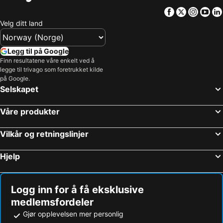
Facebook
Twitter
Insta
Yo
Velg ditt land
Legg til på Google
Finn resultatene våre enkelt ved å
legge til trivago som foretrukket kilde
på Google.
Selskapet
Våre produkter
Vilkår og retningslinjer
Hjelp
Logg inn for å få eksklusive
medlemsfordeler
Gjør opplevelsen mer personlig