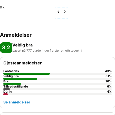
0 kr
Anmeldelser
Veldig bra
8,2
basert på 777 vurderinger fra større
nettsteder
Gjesteanmeldelser
Fantastisk
43
%
Veldig bra
31
%
Bra
16
%
Tilfredsstillende
6
%
Dårlig
4
%
Se anmeldelser