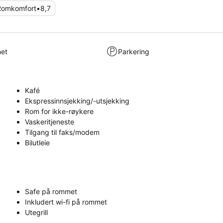
Romkomfort
•
8,7
met
Parkering
Kafé
Ekspressinnsjekking/-utsjekking
Rom for ikke-røykere
Vaskeritjeneste
Tilgang til faks/modem
Bilutleie
Safe på rommet
Inkludert wi-fi på rommet
Utegrill