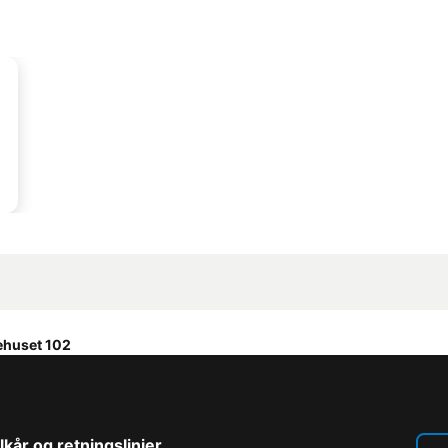
ehuset 102
lkår og retningslinjer