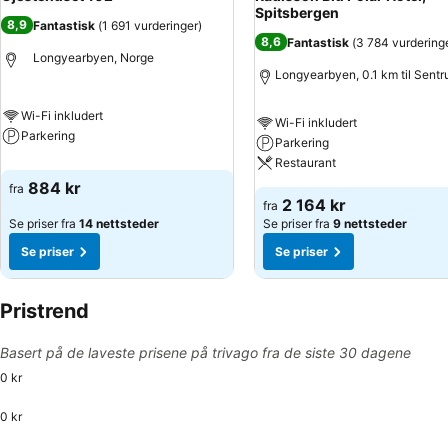
Spitsbergen
8,9
Fantastisk
(
1 691 vurderinger
)
8,6
Fantastisk
(
3 784 vurdering
Longyearbyen, Norge
Longyearbyen, 0.1 km til Sent
Wi-Fi inkludert
Wi-Fi inkludert
Parkering
Parkering
Restaurant
884 kr
fra
2 164 kr
fra
Se priser fra
14 nettsteder
Se priser fra
9 nettsteder
Se priser
Se priser
Pristrend
Basert på de laveste prisene på trivago fra de siste 30 dagene
0 kr
0 kr