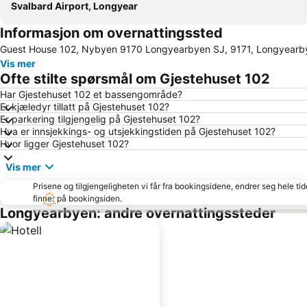
Svalbard Airport, Longyear
Informasjon om overnattingssted
Guest House 102, Nybyen 9170 Longyearbyen SJ, 9171, Longyearb
Vis mer
Ofte stilte spørsmål om Gjestehuset 102
Har Gjestehuset 102 et bassengområde?
Er kjæledyr tillatt på Gjestehuset 102?
Er parkering tilgjengelig på Gjestehuset 102?
Hva er innsjekkings- og utsjekkingstiden på Gjestehuset 102?
Hvor ligger Gjestehuset 102?
Vis mer
Prisene og tilgjengeligheten vi får fra bookingsidene, endrer seg hele ti
finner på bookingsiden.
Longyearbyen: andre overnattingssteder