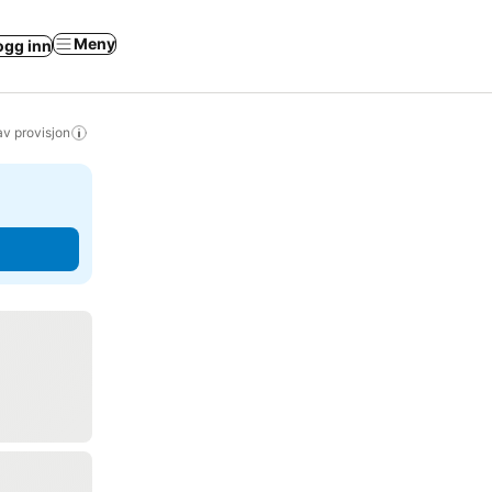
Meny
ogg inn
av provisjon