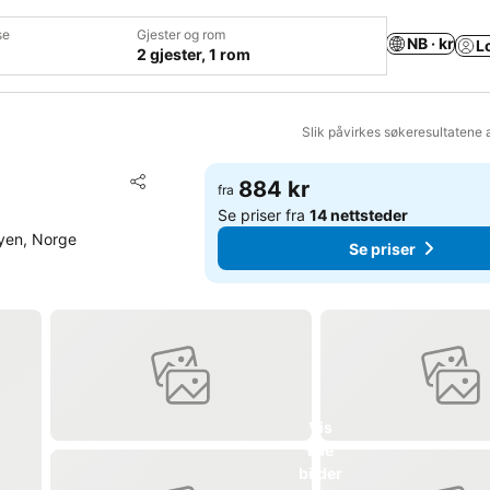
se
Gjester og rom
NB · kr
L
2 gjester, 1 rom
Slik påvirkes søkeresultatene 
Legg til i favoritter
884 kr
fra
Del
Se priser fra
14 nettsteder
yen, Norge
Se priser