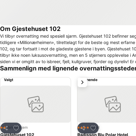
Om Gjestehuset 102
Vi tilbyr overnatting med spesiell sjarm. Gjestehuset 102 befinner seg i Nyb
tidligere «Millionærheimen», tilrettelagt for de beste og mest erfarne gruvearbei
102, og tar fortsatt i mot de gladeste gjestene i byen. Gjestehuset 
tilbyr ikke noen luksusovernatting, men en 5 stjerners opplevelse i Arktis. Gjestehuset 102 er et flott utgangspunkt for ditt eventyr sommer
siden vi er omgitt av to isbreer, fjell, kullgruver, fjorder og dyreliv!
Sammenlign med lignende overnattingsstede
mørketiden kan du bli bergtatt av stjernehimmelen eller nordlyset 
dag og natt. La oss ta del i et fantastisk kapittel i livet ditt og våg 
Valgt
Lignende
Neste
Legg til i favoritter
Legg til i favoritter
Vandrerhjem
Hotell
2 Stjerner
4 Stjerner
Del
Del
Gjestehuset 102
Radisson Blu Polar Hotel,