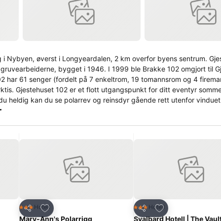
yen, øverst i Longyeardalen, 2 km overfor byens sentrum. Gjestehuset var
derne, bygget i 1946. I 1999 ble Brakke 102 omgjort til Gjestehuset
102 har 61 senger (fordelt på 7 enkeltrom, 19 tomannsrom og 4 firema
 og vinter
 Er du heldig kan du se polarrev og reinsdyr gående rett utenfor vinduet 
r
som danser mot sør, et vakkert naturfenomen som vi i Longyearbyen 
å gjenoppleve det!
Legg til i favoritter
Legg til i favoritte
Hotell
Hotell
3 Stjerner
3 Stjerner
Del
Del
Mary-Ann's Polarrigg
Svalbard Hotell | The Vaul