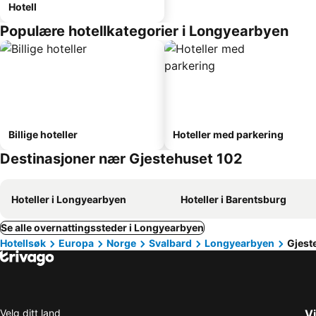
Hotell
Populære hotellkategorier i Longyearbyen
Billige hoteller
Hoteller med parkering
Destinasjoner nær Gjestehuset 102
Hoteller i Longyearbyen
Hoteller i Barentsburg
Se alle overnattingssteder i Longyearbyen
Hotellsøk
Europa
Norge
Svalbard
Longyearbyen
Gjest
Velg ditt land
Vi