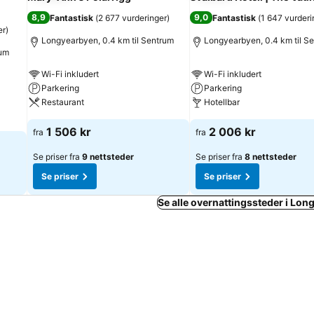
8,9
9,0
Fantastisk
(
2 677 vurderinger
)
Fantastisk
(
1 647 vurderi
er
)
Longyearbyen, 0.4 km til Sentrum
Longyearbyen, 0.4 km til S
rum
Wi-Fi inkludert
Wi-Fi inkludert
Parkering
Parkering
Restaurant
Hotellbar
1 506 kr
2 006 kr
fra
fra
Se priser fra
9 nettsteder
Se priser fra
8 nettsteder
Se priser
Se priser
Se alle overnattingssteder i Lo