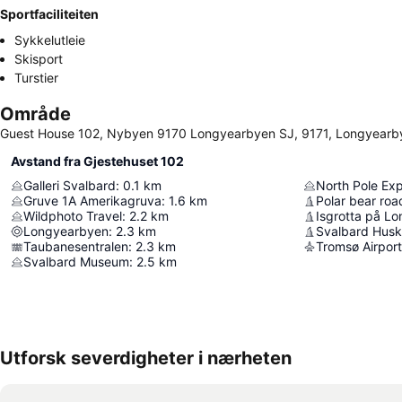
Sportfaciliteiten
Sykkelutleie
Skisport
Turstier
Område
Guest House 102, Nybyen 9170 Longyearbyen SJ, 9171, Longyearb
Avstand fra Gjestehuset 102
Galleri Svalbard
:
0.1
km
North Pole Ex
Gruve 1A Amerikagruva
:
1.6
km
Polar bear roa
Wildphoto Travel
:
2.2
km
Isgrotta på L
Longyearbyen
:
2.3
km
Svalbard Hus
Taubanesentralen
:
2.3
km
Tromsø Airpor
Svalbard Museum
:
2.5
km
Utforsk severdigheter i nærheten