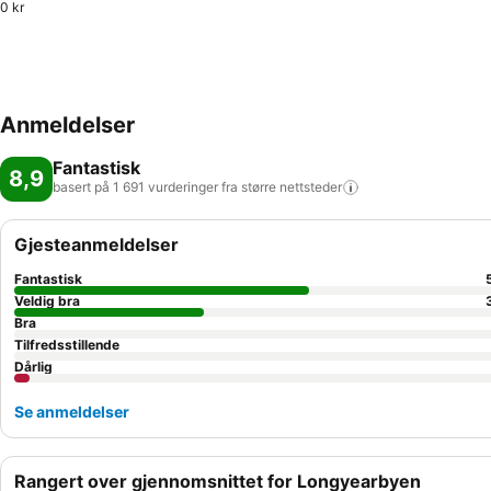
0 kr
Anmeldelser
Fantastisk
8,9
basert på 1 691 vurderinger fra større
nettsteder
Gjesteanmeldelser
Fantastisk
Veldig bra
Bra
Tilfredsstillende
Dårlig
Se anmeldelser
Rangert over gjennomsnittet for Longyearbyen