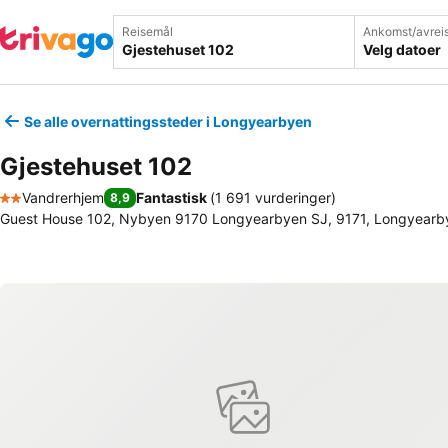
Reisemål
Ankomst/avrei
Velg datoer
Se alle overnattingssteder i Longyearbyen
Gjestehuset 102
Vandrerhjem
Fantastisk
(
1 691 vurderinger
)
8,9
2 Stjerner
Guest House 102, Nybyen 9170 Longyearbyen SJ, 9171, Longyearb