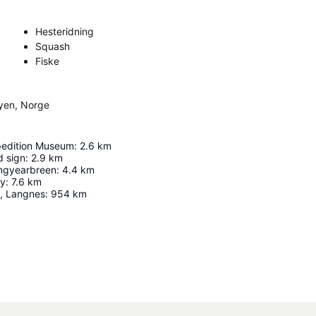
Hesteridning
Squash
Fiske
yen, Norge
pedition Museum
:
2.6
km
d sign
:
2.9
km
ongyearbreen
:
4.4
km
ky
:
7.6
km
t, Langnes
:
954
km
Utvid kartet