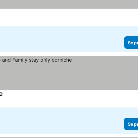
Se p
e
Se p