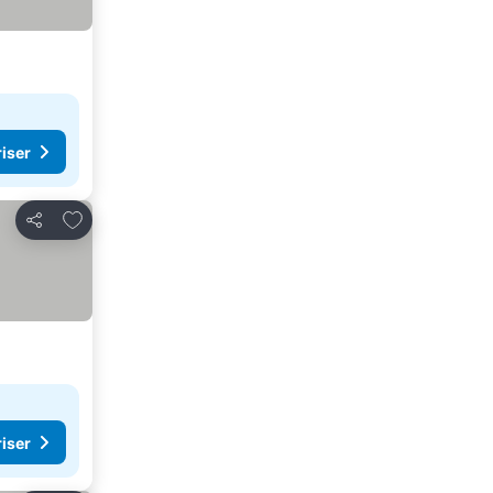
riser
Legg til i favoritter
Del
riser