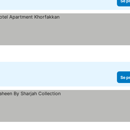
Se p
Se p
ner