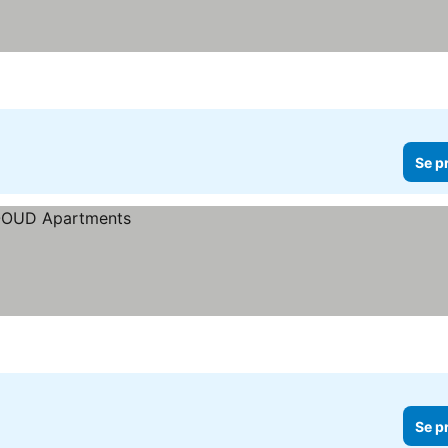
Se p
Se p