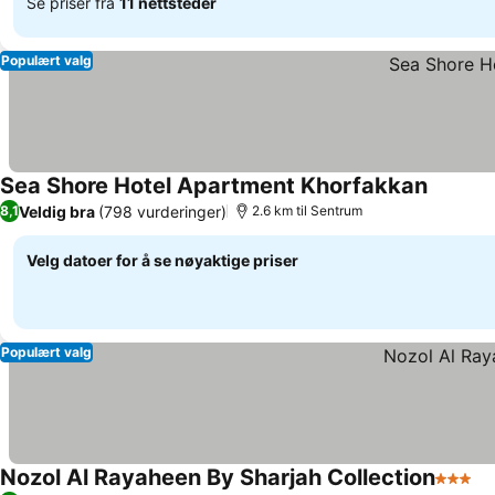
Se priser fra
11 nettsteder
Populært valg
Sea Shore Hotel Apartment Khorfakkan
Veldig bra
(798 vurderinger)
8,1
2.6 km til Sentrum
Velg datoer for å se nøyaktige priser
Populært valg
Nozol Al Rayaheen By Sharjah Collection
3 Stjer