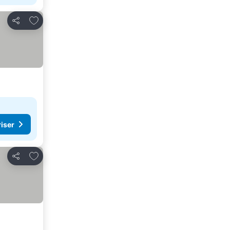
Legg til i favoritter
Del
riser
Legg til i favoritter
Del