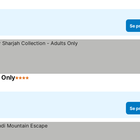
Se p
s Only
4 Stjerner
Se p