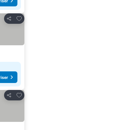
riser
Legg til i favoritter
Del
riser
Legg til i favoritter
Del