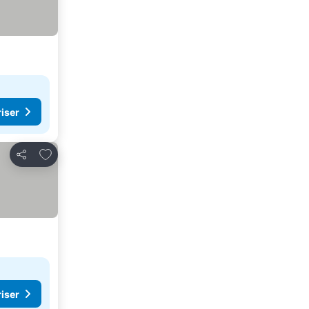
riser
Legg til i favoritter
Del
riser