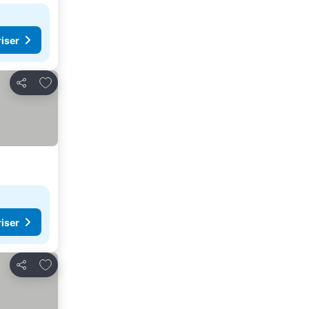
riser
Legg til i favoritter
Del
riser
Legg til i favoritter
Del