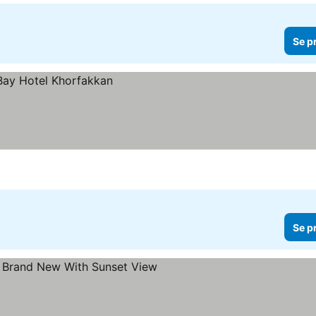
Se p
Se p