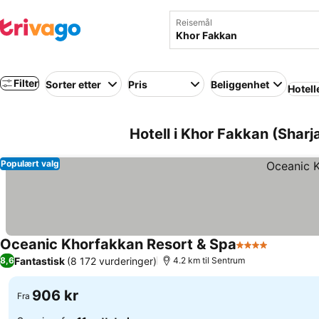
Reisemål
Filter
Sorter etter
Pris
Beliggenhet
Hotell
Hotell i Khor Fakkan (Sharj
Populært valg
Oceanic Khorfakkan Resort & Spa
4 Stjerner
Fantastisk
(8 172 vurderinger)
8,6
4.2 km til Sentrum
906 kr
Fra