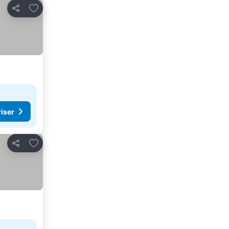
Legg til i favoritter
Del
riser
Legg til i favoritter
Del