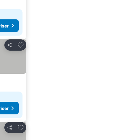
riser
Legg til i favoritter
Del
riser
Legg til i favoritter
Del