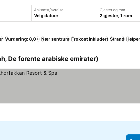
Ankomst/avreise
Gjester og rom
Velg datoer
2 gjester, 1 rom
er
Vurdering: 8,0+
Nær sentrum
Frokost inkludert
Strand
Helpe
ah, De forente arabiske emirater)