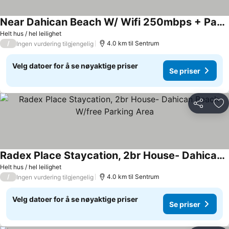
Near Dahican Beach W/ Wifi 250mbps + Paking Area & Family/ Pet Friendly
Se priser
Helt hus / hel leilighet
/
4.0 km til Sentrum
Ingen vurdering tilgjengelig
Velg datoer for å se nøyaktige priser
Se priser
Del
Leg
Radex Place Staycation, 2br House- Dahican Beach W/free Parking Area
Se priser
Helt hus / hel leilighet
/
4.0 km til Sentrum
Ingen vurdering tilgjengelig
Velg datoer for å se nøyaktige priser
Se priser