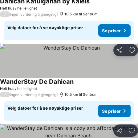
Dahican Katulganan by Kalels
Se priser
Helt hus / hel leilighet
/
10.5 km til Sentrum
Ingen vurdering tilgjengelig
Velg datoer for å se nøyaktige priser
Se priser
Del
Leg
WanderStay De Dahican
Se priser
Helt hus / hel leilighet
/
10.5 km til Sentrum
Ingen vurdering tilgjengelig
Velg datoer for å se nøyaktige priser
Se priser
Del
Leg