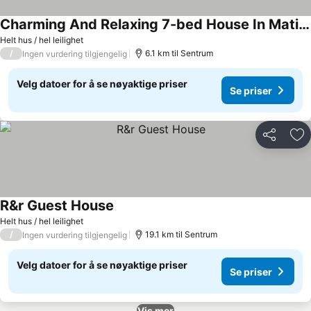
Charming And Relaxing 7-bed House In Mati City
Se priser
Helt hus / hel leilighet
/
6.1 km til Sentrum
Ingen vurdering tilgjengelig
Velg datoer for å se nøyaktige priser
Se priser
Del
Leg
R&r Guest House
Se priser
Helt hus / hel leilighet
/
19.1 km til Sentrum
Ingen vurdering tilgjengelig
Velg datoer for å se nøyaktige priser
Se priser
Vis mer