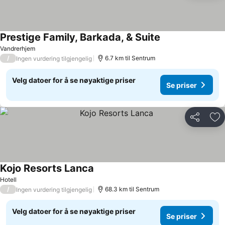
Prestige Family, Barkada, & Suite
Se priser
Vandrerhjem
/
6.7 km til Sentrum
Ingen vurdering tilgjengelig
Velg datoer for å se nøyaktige priser
Se priser
Del
Leg
Kojo Resorts Lanca
Se priser
Hotell
/
68.3 km til Sentrum
Ingen vurdering tilgjengelig
Velg datoer for å se nøyaktige priser
Se priser