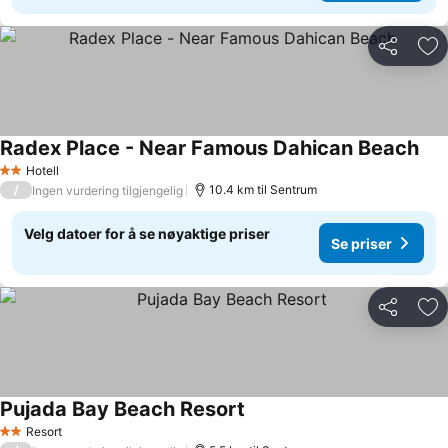
Del
Leg
Radex Place - Near Famous Dahican Beach
Se p
Hotell
2 Stjerner
/
10.4 km til Sentrum
Ingen vurdering tilgjengelig
Velg datoer for å se nøyaktige priser
Se priser
Del
Leg
Pujada Bay Beach Resort
Se priser
Resort
2 Stjerner