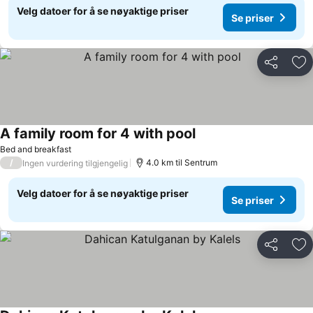
Velg datoer for å se nøyaktige priser
Se priser
Del
Leg
A family room for 4 with pool
Se priser
Bed and breakfast
/
4.0 km til Sentrum
Ingen vurdering tilgjengelig
Velg datoer for å se nøyaktige priser
Se priser
Del
Leg