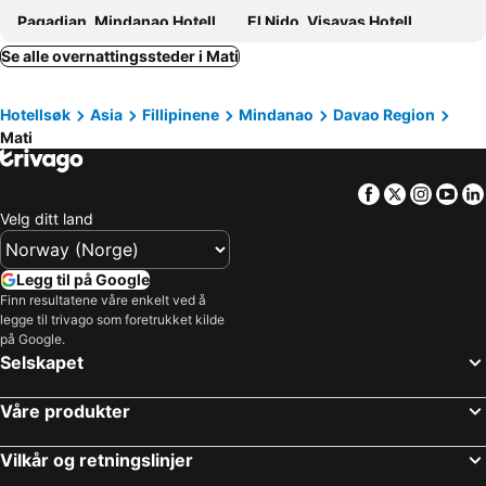
Pagadian, Mindanao Hotell
El Nido, Visayas Hotell
Cebu City, Visayas Hotell
Manila, Luzon Hotell
Se alle overnattingssteder i Mati
Lapu-Lapu, Visayas Hotell
Pasay, Luzon Hotell
Hotellsøk
Asia
Fillipinene
Mindanao
Davao Region
Balabag, Visayas Hotell
Panglao, Visayas Hotell
Mati
Makati, Luzon Hotell
Coron, Visayas Hotell
Facebook
Twitter
Insta
Yo
Velg ditt land
Legg til på Google
Finn resultatene våre enkelt ved å
legge til trivago som foretrukket kilde
på Google.
Selskapet
Våre produkter
Vilkår og retningslinjer