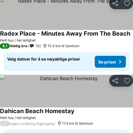
Del
Leg
Radex Place - Minutes Away From The Beach
S
Helt hus / hel leilighet
8,1
Veldig bra
10
10.5 km til Sentrum
Velg datoer for å se nøyaktige priser
Se priser
Del
Leg
Dahican Beach Homestay
Se priser
Helt hus / hel leilighet
/
11.5 km til Sentrum
Ingen vurdering tilgjengelig