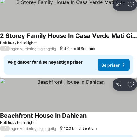
Del
Leg
2 Storey Family House In Casa Verde Mati City
Se priser
Helt hus / hel leilighet
/
4.0 km til Sentrum
Ingen vurdering tilgjengelig
Velg datoer for å se nøyaktige priser
Se priser
Del
Leg
Beachfront House In Dahican
Se priser
Helt hus / hel leilighet
/
12.0 km til Sentrum
Ingen vurdering tilgjengelig