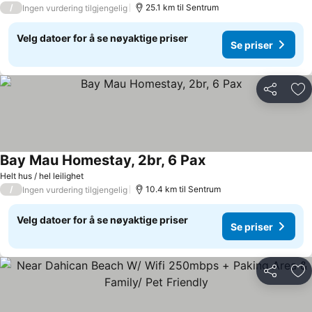
/
25.1 km til Sentrum
Ingen vurdering tilgjengelig
Velg datoer for å se nøyaktige priser
Se priser
Del
Leg
Bay Mau Homestay, 2br, 6 Pax
Se priser
Helt hus / hel leilighet
/
10.4 km til Sentrum
Ingen vurdering tilgjengelig
Velg datoer for å se nøyaktige priser
Se priser
Del
Leg