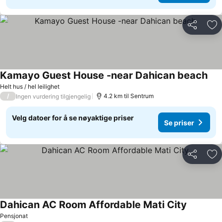
Del
Leg
Kamayo Guest House -near Dahican beach
Se p
Helt hus / hel leilighet
/
4.2 km til Sentrum
Ingen vurdering tilgjengelig
Velg datoer for å se nøyaktige priser
Se priser
Del
Leg
Dahican AC Room Affordable Mati City
Se priser
Pensjonat