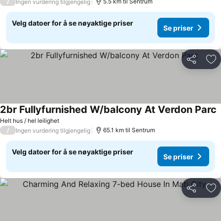
/
5.5 km til Sentrum
Ingen vurdering tilgjengelig
Velg datoer for å se nøyaktige priser
Se priser
Del
Leg
2br Fullyfurnished W/balcony At Verdon Parc
S
Helt hus / hel leilighet
/
65.1 km til Sentrum
Ingen vurdering tilgjengelig
Velg datoer for å se nøyaktige priser
Se priser
Del
Leg