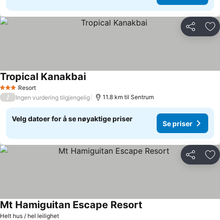
Del
Leg
Tropical Kanakbai
Se priser
Resort
3 Stjerner
/
11.8 km til Sentrum
Ingen vurdering tilgjengelig
Velg datoer for å se nøyaktige priser
Se priser
Del
Leg
Mt Hamiguitan Escape Resort
Se priser
Helt hus / hel leilighet