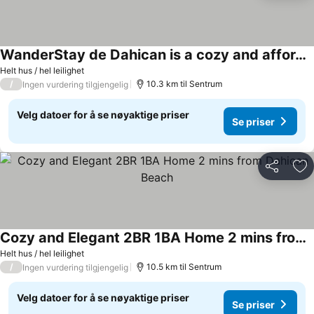
WanderStay de Dahican is a cozy and affordable home near Dahican Beach.
Se priser
Helt hus / hel leilighet
/
10.3 km til Sentrum
Ingen vurdering tilgjengelig
Velg datoer for å se nøyaktige priser
Se priser
Del
Leg
Cozy and Elegant 2BR 1BA Home 2 mins from Dahican Beach
Se priser
Helt hus / hel leilighet
/
10.5 km til Sentrum
Ingen vurdering tilgjengelig
Velg datoer for å se nøyaktige priser
Se priser