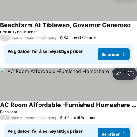
Beachfarm At Tiblawan, Governor Generoso
Se
Helt hus / hel leilighet
/
54.1 km til Sentrum
Ingen vurdering tilgjengelig
Velg datoer for å se nøyaktige priser
Se priser
Del
Leg
AC Room Affordable -Furnished Homeshare in Dahican
Se priser
Pensjonat
/
4.0 km til Sentrum
Ingen vurdering tilgjengelig
Velg datoer for å se nøyaktige priser
Se priser