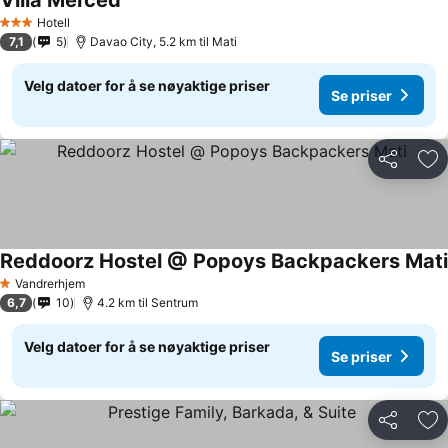
Villa Merced
Se priser
Hotell
3 Stjerner
7,1
5
Davao City, 5.2 km til Mati
Velg datoer for å se nøyaktige priser
Se priser
Del
Leg
Reddoorz Hostel @ Popoys Backpackers Mati
Vandrerhjem
1 Stjerner
6,7
10
4.2 km til Sentrum
Velg datoer for å se nøyaktige priser
Se priser
Del
Leg