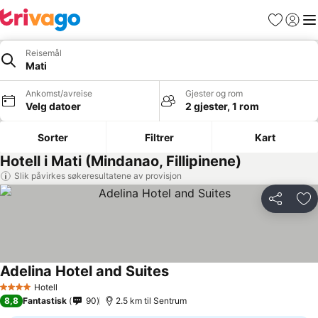
Favoritter
Logg i
Me
Reisemål
Mati
Ankomst/avreise
Gjester og rom
Velg datoer
2 gjester, 1 rom
Sorter
Filtrer
Kart
Hotell i Mati (Mindanao, Fillipinene)
Slik påvirkes søkeresultatene av provisjon
Del
Leg
Adelina Hotel and Suites
Se priser
Hotell
4 Stjerner
8,8
Fantastisk
90
2.5 km til Sentrum