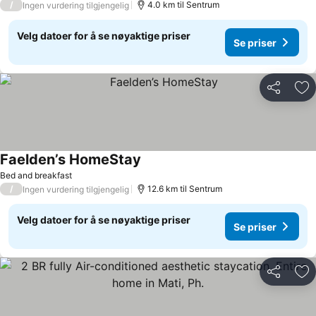
/
4.0 km til Sentrum
Ingen vurdering tilgjengelig
Velg datoer for å se nøyaktige priser
Se priser
Del
Leg
Faelden’s HomeStay
Se priser
Bed and breakfast
/
12.6 km til Sentrum
Ingen vurdering tilgjengelig
Velg datoer for å se nøyaktige priser
Se priser
Del
Leg