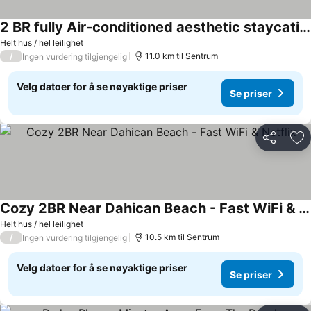
2 BR fully Air-conditioned aesthetic staycation, Entire home in Mati, Ph.
Se priser
Helt hus / hel leilighet
/
11.0 km til Sentrum
Ingen vurdering tilgjengelig
Velg datoer for å se nøyaktige priser
Se priser
Del
Leg
Cozy 2BR Near Dahican Beach - Fast WiFi & Netflix
Se priser
Helt hus / hel leilighet
/
10.5 km til Sentrum
Ingen vurdering tilgjengelig
Velg datoer for å se nøyaktige priser
Se priser