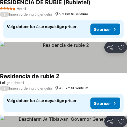
RESIDENCIA DE RUBIE (Rubietel)
Se priser
Hotell
5 Stjerner
/
9.3 km til Sentrum
Ingen vurdering tilgjengelig
Velg datoer for å se nøyaktige priser
Se priser
Del
Leg
Residencia de rubie 2
Se priser
Leilighetshotell
/
4.0 km til Sentrum
Ingen vurdering tilgjengelig
Velg datoer for å se nøyaktige priser
Se priser
Del
Leg