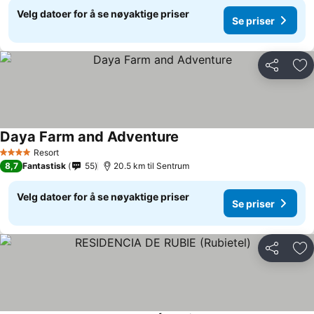
Velg datoer for å se nøyaktige priser
Se priser
Del
Leg
Daya Farm and Adventure
Se priser
Resort
4 Stjerner
8,7
Fantastisk
55
20.5 km til Sentrum
Velg datoer for å se nøyaktige priser
Se priser
Del
Leg