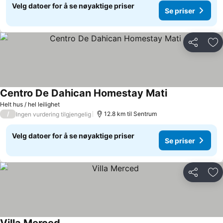
Velg datoer for å se nøyaktige priser
Se priser
Del
Leg
Centro De Dahican Homestay Mati
Se priser
Helt hus / hel leilighet
/
12.8 km til Sentrum
Ingen vurdering tilgjengelig
Velg datoer for å se nøyaktige priser
Se priser
Del
Leg