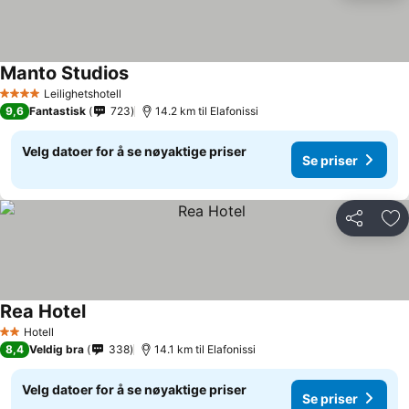
Manto Studios
Leilighetshotell
4 Stjerner
9,6
Fantastisk
723
14.2 km til Elafonissi
Velg datoer for å se nøyaktige priser
Se priser
Del
Leg
Rea Hotel
Hotell
2 Stjerner
8,4
Veldig bra
338
14.1 km til Elafonissi
Velg datoer for å se nøyaktige priser
Se priser