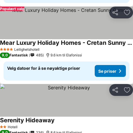
Populært valg
Del
Leg
Mear Luxury Holiday Homes - Cretan Sunny Gems
Leilighetshotell
4 Stjerner
9,0
Fantastisk
485
9.6 km til Elafonissi
Velg datoer for å se nøyaktige priser
Se priser
Del
Leg
Serenity Hideaway
Hotell
2 Stjerner
9,0
Fantastisk
236
8.6 km til Elafonissi