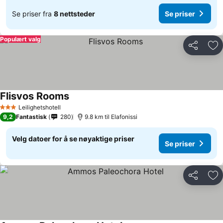
Se priser fra
8 nettsteder
Se priser
Populært valg
Del
Leg
Flisvos Rooms
Leilighetshotell
3 Stjerner
9,2
Fantastisk
280
9.8 km til Elafonissi
Velg datoer for å se nøyaktige priser
Se priser
Del
Leg