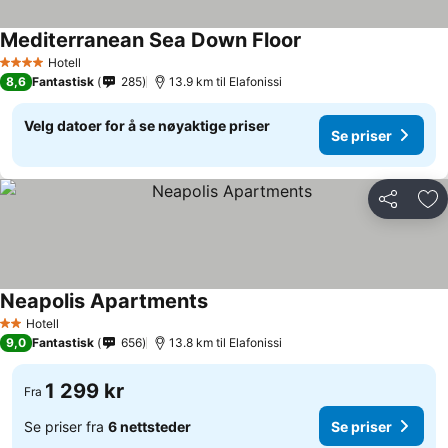
Mediterranean Sea Down Floor
Hotell
4 Stjerner
8,6
Fantastisk
285
13.9 km til Elafonissi
Velg datoer for å se nøyaktige priser
Se priser
Del
Leg
Neapolis Apartments
Hotell
2 Stjerner
9,0
Fantastisk
656
13.8 km til Elafonissi
1 299 kr
Fra
Se priser fra
6 nettsteder
Se priser