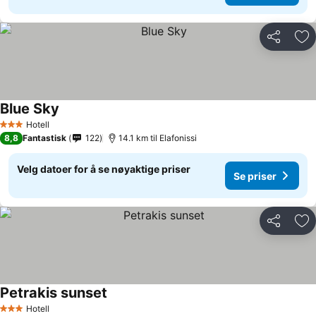
Del
Leg
Blue Sky
Hotell
3 Stjerner
8,8
Fantastisk
122
14.1 km til Elafonissi
Velg datoer for å se nøyaktige priser
Se priser
Del
Leg
Petrakis sunset
Hotell
3 Stjerner