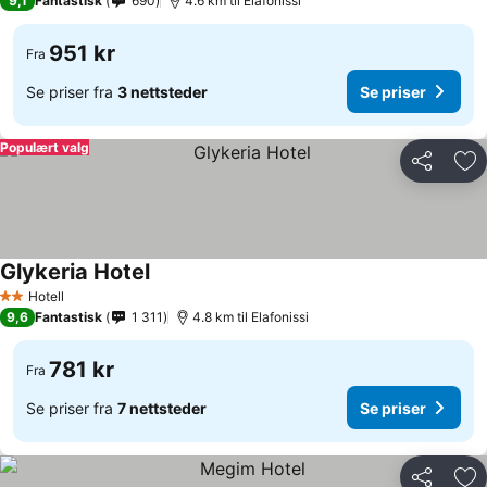
9,1
Fantastisk
690
4.6 km til Elafonissi
951 kr
Fra
Se priser fra
3 nettsteder
Se priser
Populært valg
Del
Leg
Glykeria Hotel
Hotell
2 Stjerner
9,6
Fantastisk
1 311
4.8 km til Elafonissi
781 kr
Fra
Se priser fra
7 nettsteder
Se priser