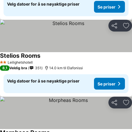
Velg datoer for å se nøyaktige priser
Se priser
Del
Leg
Stelios Rooms
Leilighetshotell
2 Stjerner
8,1
Veldig bra
351
14.0 km til Elafonissi
Velg datoer for å se nøyaktige priser
Se priser
Del
Leg