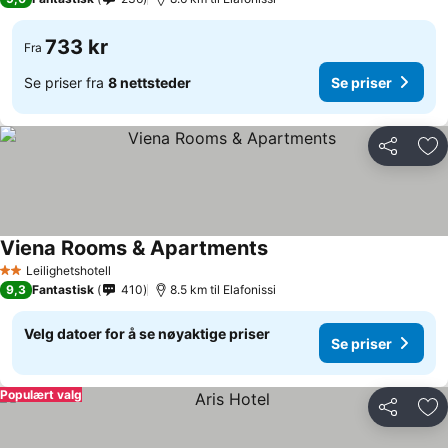
733 kr
Fra
Se priser fra
8 nettsteder
Se priser
Del
Leg
Viena Rooms & Apartments
Leilighetshotell
2 Stjerner
9,3
Fantastisk
410
8.5 km til Elafonissi
Velg datoer for å se nøyaktige priser
Se priser
Populært valg
Del
Leg