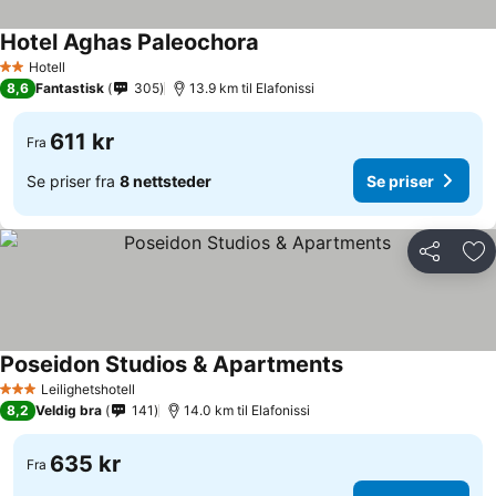
Hotel Aghas Paleochora
Hotell
2 Stjerner
8,6
Fantastisk
305
13.9 km til Elafonissi
611 kr
Fra
Se priser fra
8 nettsteder
Se priser
Del
Leg
Poseidon Studios & Apartments
Leilighetshotell
3 Stjerner
8,2
Veldig bra
141
14.0 km til Elafonissi
635 kr
Fra