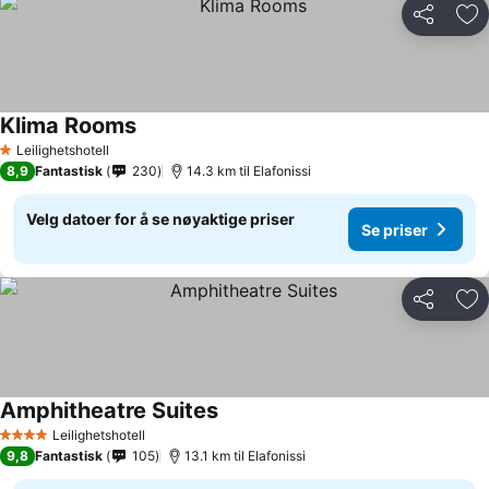
Del
Leg
Klima Rooms
Leilighetshotell
1 Stjerner
8,9
Fantastisk
230
14.3 km til Elafonissi
Velg datoer for å se nøyaktige priser
Se priser
Del
Leg
Amphitheatre Suites
Leilighetshotell
4 Stjerner
9,8
Fantastisk
105
13.1 km til Elafonissi