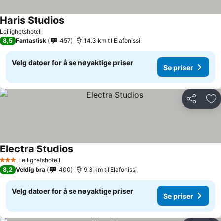
Haris Studios
Leilighetshotell
8,5
Fantastisk
457
14.3 km til Elafonissi
Velg datoer for å se nøyaktige priser
Se priser
Del
Leg
Electra Studios
Leilighetshotell
3 Stjerner
8,2
Veldig bra
400
9.3 km til Elafonissi
Velg datoer for å se nøyaktige priser
Se priser