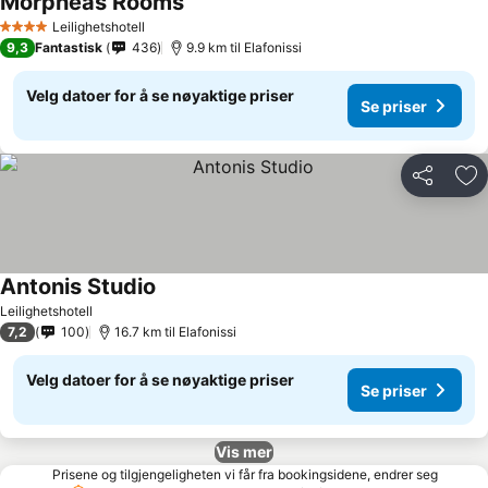
Morpheas Rooms
Leilighetshotell
4 Stjerner
9,3
Fantastisk
436
9.9 km til Elafonissi
Velg datoer for å se nøyaktige priser
Se priser
Del
Leg
Antonis Studio
Leilighetshotell
7,2
100
16.7 km til Elafonissi
Velg datoer for å se nøyaktige priser
Se priser
Vis mer
Prisene og tilgjengeligheten vi får fra bookingsidene, endrer seg