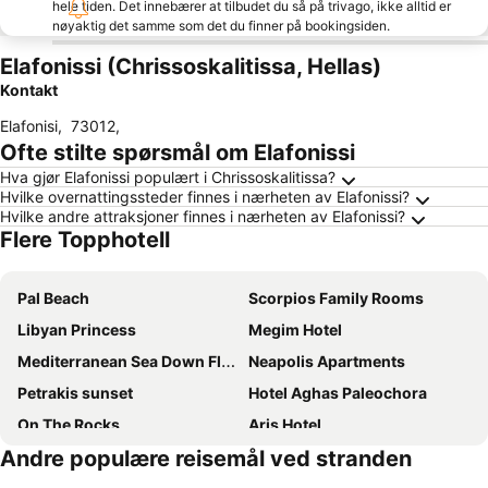
hele tiden. Det innebærer at tilbudet du så på trivago, ikke alltid er
nøyaktig det samme som det du finner på bookingsiden.
Elafonissi (Chrissoskalitissa, Hellas)
Kontakt
Elafonisi
,
73012
,
Ofte stilte spørsmål om Elafonissi
Hva gjør Elafonissi populært i Chrissoskalitissa?
Hvilke overnattingssteder finnes i nærheten av Elafonissi?
Hvilke andre attraksjoner finnes i nærheten av Elafonissi?
Flere Topphotell
Pal Beach
Scorpios Family Rooms
Libyan Princess
Megim Hotel
Mediterranean Sea Down Floor
Neapolis Apartments
Petrakis sunset
Hotel Aghas Paleochora
On The Rocks
Aris Hotel
Andre populære reisemål ved stranden
Hotel Elman
Blue Sky
Rea Hotel
Kandania Paradise