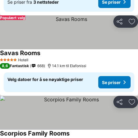
Se priser fra
3 nettsteder
Se priser
Populært valg
Del
Leg
Savas Rooms
Hotell
5 Stjerner
8,6
Fantastisk
668
14.1 km til Elafonissi
Velg datoer for å se nøyaktige priser
Se priser
Del
Leg
Scorpios Family Rooms