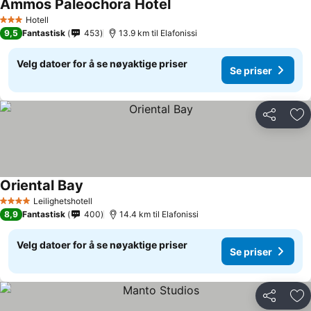
Ammos Paleochora Hotel
Hotell
3 Stjerner
9,5
Fantastisk
453
13.9 km til Elafonissi
Velg datoer for å se nøyaktige priser
Se priser
Del
Leg
Oriental Bay
Leilighetshotell
4 Stjerner
8,9
Fantastisk
400
14.4 km til Elafonissi
Velg datoer for å se nøyaktige priser
Se priser
Del
Leg