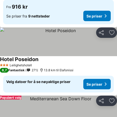
916 kr
Fra
Se priser fra
9 nettsteder
Se priser
Del
Leg
Hotel Poseidon
Leilighetshotell
3 Stjerner
8,7
Fantastisk
271
13.8 km til Elafonissi
Velg datoer for å se nøyaktige priser
Se priser
Populært valg
Del
Leg