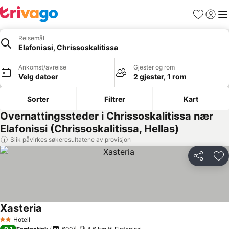
Favoritter
Logg i
Me
Reisemål
Elafonissi, Chrissoskalitissa
Ankomst/avreise
Gjester og rom
Velg datoer
2 gjester, 1 rom
Sorter
Filtrer
Kart
Overnattingssteder i Chrissoskalitissa nær
Elafonissi (Chrissoskalitissa, Hellas)
Slik påvirkes søkeresultatene av provisjon
Del
Leg
Xasteria
Hotell
2 Stjerner