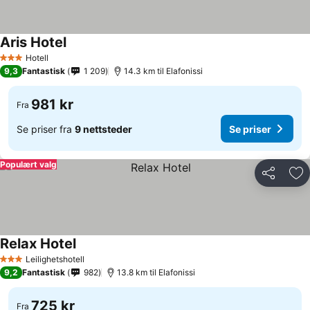
Aris Hotel
Hotell
3 Stjerner
9,3
Fantastisk
1 209
14.3 km til Elafonissi
981 kr
Fra
Se priser fra
9 nettsteder
Se priser
Populært valg
Del
Leg
Relax Hotel
Leilighetshotell
3 Stjerner
9,2
Fantastisk
982
13.8 km til Elafonissi
725 kr
Fra