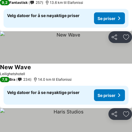
9,2
Fantastisk
257
13.6 km til Elafonissi
Velg datoer for å se nøyaktige priser
Se priser
Del
Leg
New Wave
Leilighetshotell
7,9
Bra
234
14.0 km til Elafonissi
Velg datoer for å se nøyaktige priser
Se priser
Del
Leg