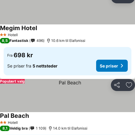
Del
Leg
Megim Hotel
Hotell
2 Stjerner
8,5
Fantastisk
496
10.6 km til Elafonissi
698 kr
Fra
Se priser fra
5 nettsteder
Se priser
Populært valg
Del
Leg
Pal Beach
Hotell
2 Stjerner
8,1
Veldig bra
1 109
14.0 km til Elafonissi