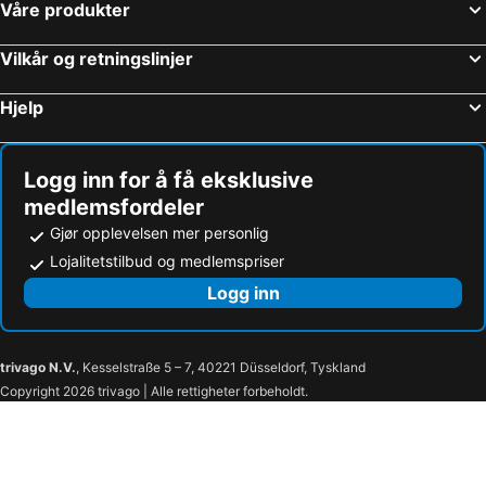
Våre produkter
Palaiochora Strandhoteller
Sougia Strandhoteller
Stavromenos Strandhoteller
Kournas Strandhoteller
Vilkår og retningslinjer
Tavronitis Strandhoteller
Souda Strandhoteller
Hjelp
Arkadi Strandhoteller
Falassarna Strandhoteller
Spilia Strandhoteller
Pyrgos Psilonerou Strandhoteller
Logg inn for å få eksklusive
medlemsfordeler
Gjør opplevelsen mer personlig
Lojalitetstilbud og medlemspriser
Logg inn
trivago N.V.
, Kesselstraße 5 – 7, 40221 Düsseldorf, Tyskland
Copyright 2026 trivago | Alle rettigheter forbeholdt.