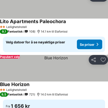
Lito Apartments Paleochora
Leilighetshotell
2 Stjerner
9,1
Fantastisk
108
14.1 km til Elafonissi
Velg datoer for å se nøyaktige priser
Se priser
Populært valg
Del
Leg
Blue Horizon
Leilighetshotell
2 Stjerner
9,5
Fantastisk
721
14.0 km til Elafonissi
1 656 kr
Fra