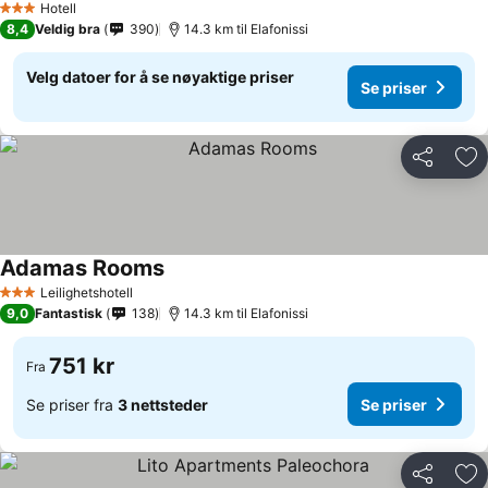
Hotell
3 Stjerner
8,4
Veldig bra
390
14.3 km til Elafonissi
Velg datoer for å se nøyaktige priser
Se priser
Del
Leg
Adamas Rooms
Leilighetshotell
3 Stjerner
9,0
Fantastisk
138
14.3 km til Elafonissi
751 kr
Fra
Se priser fra
3 nettsteder
Se priser
Del
Leg