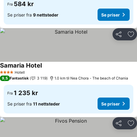
584 kr
Fra
Se priser fra
9 nettsteder
Se priser
Del
Leg
Samaria Hotel
Se priser
Hotell
4 Stjerner
9,5
Fantastisk
3 119
1.0 km til Nea Chora - The beach of Chania
1 235 kr
Fra
Se priser fra
11 nettsteder
Se priser
Del
Leg