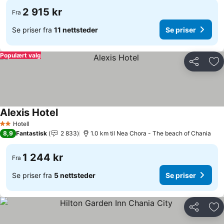
2 915 kr
Fra
Se priser fra
11 nettsteder
Se priser
Populært valg
Del
Leg
Alexis Hotel
Se priser
Hotell
2 Stjerner
8,9
Fantastisk
2 833
1.0 km til Nea Chora - The beach of Chania
1 244 kr
Fra
Se priser fra
5 nettsteder
Se priser
Del
Leg