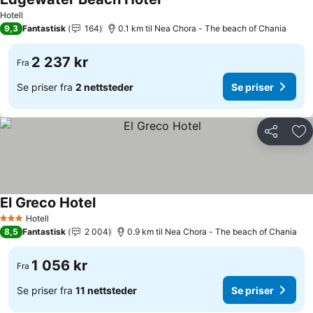
Se priser
Hotell
9,3
Fantastisk
164
0.1 km til Nea Chora - The beach of Chania
2 237 kr
Fra
Se priser fra
2 nettsteder
Se priser
Del
Leg
El Greco Hotel
Se priser
Hotell
3 Stjerner
8,5
Fantastisk
2 004
0.9 km til Nea Chora - The beach of Chania
1 056 kr
Fra
Se priser fra
11 nettsteder
Se priser