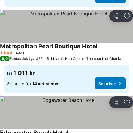
Del
Leg
Metropolitan Pearl Boutique Hotel
Se priser
Hotell
4 Stjerner
9,0
Fantastisk
325
1.1 km til Nea Chora - The beach of Chania
1 011 kr
Fra
Se priser fra
14 nettsteder
Se priser
Del
Leg
Edgewater Beach Hotel