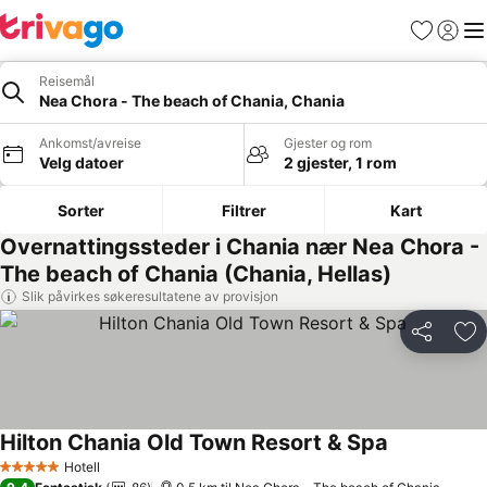
Favoritter
Logg i
Me
Reisemål
Nea Chora - The beach of Chania, Chania
Ankomst/avreise
Gjester og rom
Velg datoer
2 gjester, 1 rom
Sorter
Filtrer
Kart
Overnattingssteder i Chania nær Nea Chora -
The beach of Chania (Chania, Hellas)
Slik påvirkes søkeresultatene av provisjon
Del
Leg
Hilton Chania Old Town Resort & Spa
Se priser
Hotell
5 Stjerner