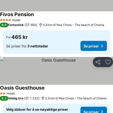
Fivos Pension
Se priser
Hotell
4 Stjerner
9,0
Fantastisk
664
0.9 km til Nea Chora - The beach of Chania
465 kr
Fra
Se priser fra
3 nettsteder
Se priser
Del
Leg
Oasis Guesthouse
Se priser
Hotell
2 Stjerner
8,3
Veldig bra
1 333
2.3 km til Nea Chora - The beach of Chania
Velg datoer for å se nøyaktige priser
Se priser