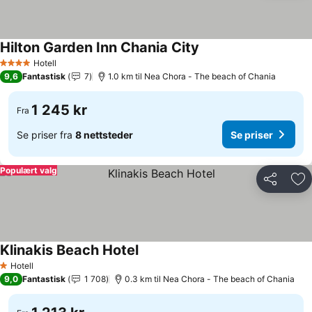
Hilton Garden Inn Chania City
Se priser
Hotell
4 Stjerner
9,6
Fantastisk
7
1.0 km til Nea Chora - The beach of Chania
1 245 kr
Fra
Se priser fra
8 nettsteder
Se priser
Populært valg
Del
Leg
Klinakis Beach Hotel
Se priser
Hotell
1 Stjerner
9,0
Fantastisk
1 708
0.3 km til Nea Chora - The beach of Chania