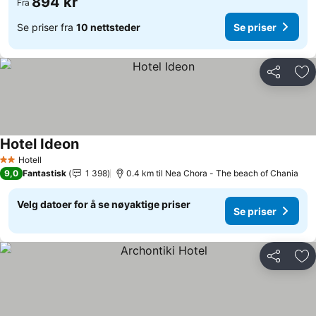
894 kr
Fra
Se priser fra
10 nettsteder
Se priser
Del
Leg
Hotel Ideon
Se priser
Hotell
2 Stjerner
9,0
Fantastisk
1 398
0.4 km til Nea Chora - The beach of Chania
Velg datoer for å se nøyaktige priser
Se priser
Del
Leg