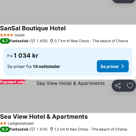
Del
Leg
SanSal Boutique Hotel
Se priser
Hotell
4 Stjerner
9,7
Fantastisk
1 455
0.7 km til Nea Chora - The beach of Chania
1 034 kr
Fra
Se priser fra
14 nettsteder
Se priser
Populært valg
Del
Leg
Sea View Hotel & Apartments
Se priser
Leilighetshotell
2 Stjerner
9,3
Fantastisk
1 314
1.2 km til Nea Chora - The beach of Chania