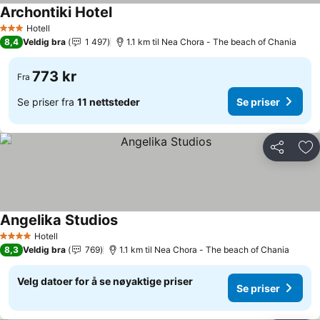
Archontiki Hotel
Se priser
Hotell
3 Stjerner
8,4
Veldig bra
1 497
1.1 km til Nea Chora - The beach of Chania
773 kr
Fra
Se priser fra
11 nettsteder
Se priser
Del
Leg
Angelika Studios
Se priser
Hotell
4 Stjerner
8,3
Veldig bra
769
1.1 km til Nea Chora - The beach of Chania
Velg datoer for å se nøyaktige priser
Se priser