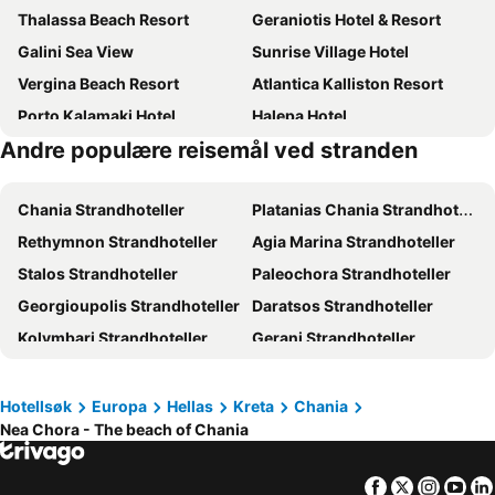
Thalassa Beach Resort
Geraniotis Hotel & Resort
Galini Sea View
Sunrise Village Hotel
Vergina Beach Resort
Atlantica Kalliston Resort
Porto Kalamaki Hotel
Halepa Hotel
Andre populære reisemål ved stranden
Atlantica Amalthia Beach Hotel
Eleftheria Hotel
Euphoria Resort
Maleme Mare
Chania Strandhoteller
Platanias Chania Strandhoteller
The Chania Hotel Crete, Vignette Collection
Silver Beach Hotel
Rethymnon Strandhoteller
Agia Marina Strandhoteller
Elia Platanias
Dore Boutique Hotel
Stalos Strandhoteller
Paleochora Strandhoteller
Elia Agia Marina Hotel
Creta Vitalis
Georgioupolis Strandhoteller
Daratsos Strandhoteller
Melina Beach
Almyrida Resort
Kolymbari Strandhoteller
Gerani Strandhoteller
SanSal Boutique Hotel
Danaos Hotel
Adele Strandhoteller
Agia Pelagia Strandhoteller
Anais Collection Hotels & Suites
Porto Platanias Beach Luxury Selection - Adults Only
Almirida Strandhoteller
Bali Strandhoteller
Hotel Castle Suites
Atlantica Ocean Beach Resort
Hotellsøk
Europa
Hellas
Kreta
Chania
Nea Chora - The beach of Chania
Plakias Strandhoteller
Kalamaki Chania Strandhoteller
Elektra Beach Hotel
Eurohotel Theo Hotel
Platanes - Platanias Rethymnon Strandhoteller
Kissamos - Kastelli Strandhoteller
Giannoulis - Santa Marina Plaza (Adults Only)
Kalimera Hotel
Facebook
Twitter
Insta
Yo