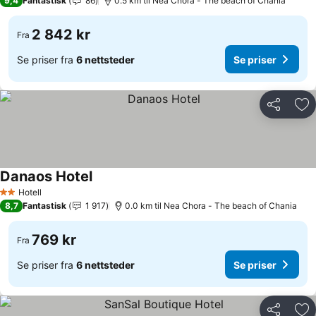
9,4
Fantastisk
86
0.5 km til Nea Chora - The beach of Chania
2 842 kr
Fra
Se priser fra
6 nettsteder
Se priser
Del
Leg
Danaos Hotel
Se priser
Hotell
2 Stjerner
8,7
Fantastisk
1 917
0.0 km til Nea Chora - The beach of Chania
769 kr
Fra
Se priser fra
6 nettsteder
Se priser