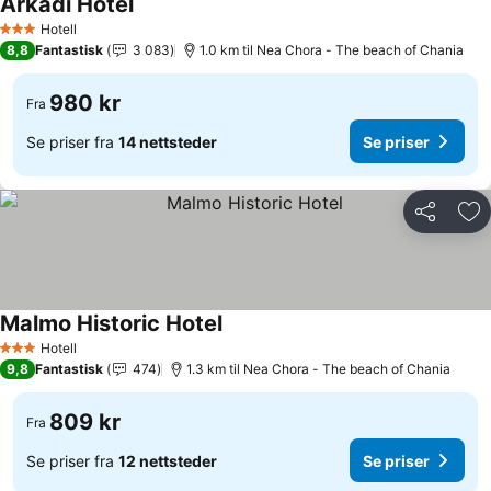
Arkadi Hotel
Se priser
Hotell
3 Stjerner
8,8
Fantastisk
3 083
1.0 km til Nea Chora - The beach of Chania
980 kr
Fra
Se priser fra
14 nettsteder
Se priser
Del
Leg
Malmo Historic Hotel
Se priser
Hotell
3 Stjerner
9,8
Fantastisk
474
1.3 km til Nea Chora - The beach of Chania
809 kr
Fra
Se priser fra
12 nettsteder
Se priser