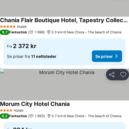
Chania Flair Boutique Hotel, Tapestry Collection by Hilton
Se priser
Hotell
5 Stjerner
9,7
Fantastisk
1 696
0.3 km til Nea Chora - The beach of Chania
2 372 kr
Fra
Se priser fra
11 nettsteder
Se priser
Del
Leg
Morum City Hotel Chania
Se priser
Hotell
4 Stjerner
9,2
Fantastisk
1 663
0.7 km til Nea Chora - The beach of Chania