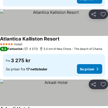
Del
Leg
Atlantica Kalliston Resort
Se priser
Hotell
5 Stjerner
9,2
Fantastisk
4 572
3.0 km til Nea Chora - The beach of Chania
3 275 kr
Fra
Se priser fra
17 nettsteder
Se priser
Del
Leg