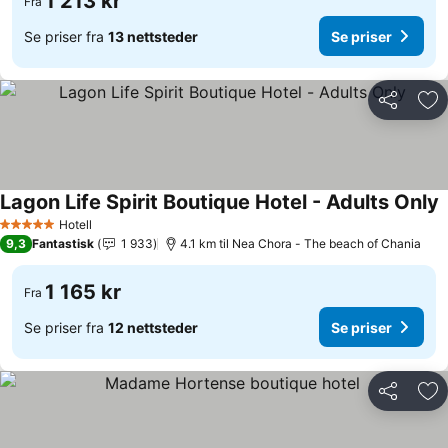
1 213 kr
Fra
Se priser fra
13 nettsteder
Se priser
Del
Leg
Lagon Life Spirit Boutique Hotel - Adults Only
S
Hotell
5 Stjerner
9,3
Fantastisk
1 933
4.1 km til Nea Chora - The beach of Chania
1 165 kr
Fra
Se priser fra
12 nettsteder
Se priser
Del
Leg