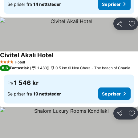
Se priser fra
14 nettsteder
Se priser
Del
Leg
Civitel Akali Hotel
Se priser
Hotell
4 Stjerner
8,6
Fantastisk
1 480
0.5 km til Nea Chora - The beach of Chania
1 546 kr
Fra
Se priser fra
19 nettsteder
Se priser
Del
Leg