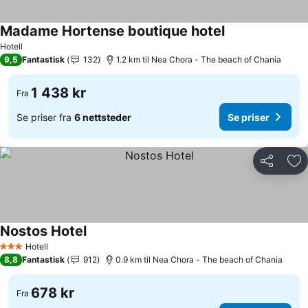
Madame Hortense boutique hotel
Se priser
Hotell
9,5
Fantastisk
132
1.2 km til Nea Chora - The beach of Chania
1 438 kr
Fra
Se priser fra
6 nettsteder
Se priser
Del
Leg
Nostos Hotel
Se priser
Hotell
3 Stjerner
8,8
Fantastisk
912
0.9 km til Nea Chora - The beach of Chania
678 kr
Fra