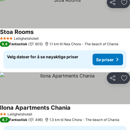
Del
Leg
Stoa Rooms
Se priser
Leilighetshotell
4 Stjerner
8,8
Fantastisk
605
1.1 km til Nea Chora - The beach of Chania
Velg datoer for å se nøyaktige priser
Se priser
Del
Leg
Ilona Apartments Chania
Se priser
Leilighetshotell
2 Stjerner
8,7
Fantastisk
496
1.3 km til Nea Chora - The beach of Chania