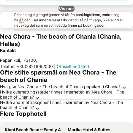
Vis mer
Prisene og tilgjengeligheten vi får fra bookingsidene, endrer seg
hele tiden. Det innebærer at tilbudet du så på trivago, ikke alltid er
nøyaktig det samme som det du finner på bookingsiden.
Nea Chora - The beach of Chania (Chania,
Hellas)
Kontakt
Papanikoli
,
73100
,
Telefon
:
+30(2821)092000
|
Offisielt nettsted
Ofte stilte spørsmål om Nea Chora - The
beach of Chania
Hva gjør Nea Chora - The beach of Chania populært i Chania?
Hvilke overnattingssteder finnes i nærheten av Nea Chora - The
beach of Chania?
Hvilke andre attraksjoner finnes i nærheten av Nea Chora - The
beach of Chania?
Flere Topphotell
Kiani Beach Resort Family All-Inclusive
Marika Hotel & Suites