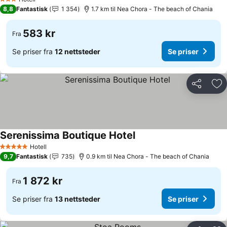
3 Stjerner
8,8
Fantastisk
1 354
1.7 km til Nea Chora - The beach of Chania
583 kr
Fra
Se priser fra
12 nettsteder
Se priser
Del
Leg
Serenissima Boutique Hotel
Se priser
Hotell
5 Stjerner
9,7
Fantastisk
735
0.9 km til Nea Chora - The beach of Chania
1 872 kr
Fra
Se priser fra
13 nettsteder
Se priser