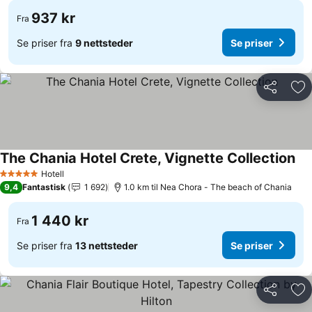
937 kr
Fra
Se priser fra
9 nettsteder
Se priser
Del
Leg
The Chania Hotel Crete, Vignette Collection
Se 
Hotell
5 Stjerner
9,4
Fantastisk
1 692
1.0 km til Nea Chora - The beach of Chania
1 440 kr
Fra
Se priser fra
13 nettsteder
Se priser
Del
Leg