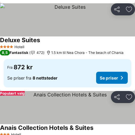
Del
Leg
Deluxe Suites
Se priser
Hotell
4 Stjerner
8,5
Fantastisk
472
1.5 km til Nea Chora - The beach of Chania
872 kr
Fra
Se priser fra
8 nettsteder
Se priser
Populært valg
Del
Leg
Anais Collection Hotels & Suites
Se priser
Hotell