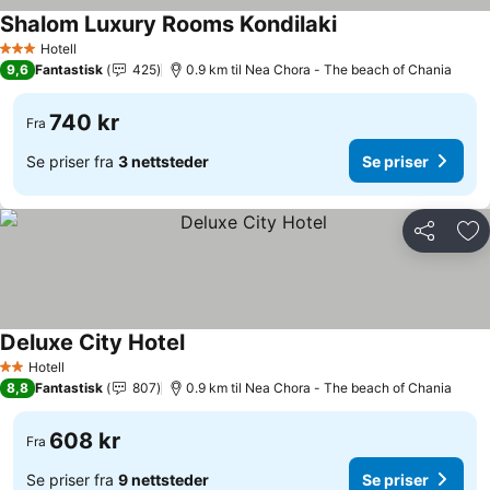
Shalom Luxury Rooms Kondilaki
Se priser
Hotell
3 Stjerner
9,6
Fantastisk
425
0.9 km til Nea Chora - The beach of Chania
740 kr
Fra
Se priser fra
3 nettsteder
Se priser
Del
Leg
Deluxe City Hotel
Se priser
Hotell
2 Stjerner
8,8
Fantastisk
807
0.9 km til Nea Chora - The beach of Chania
608 kr
Fra
Se priser fra
9 nettsteder
Se priser