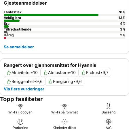
Gjesteanmeldelser
Fantastisk
78
%
Veldig bra
13
%
Bra
4
%
Tilfredsstillende
3
%
Dårlig
2
%
Se anmeldelser
Rangert over gjennomsnittet for Hyannis
Aktiviteter
•
10
Atmosfære
•
10
Frokost
•
9,7
Beliggenhet
•
9,6
Rengjøring
•
9,6
Vis flere vurderinger
Topp fasiliteter
Wi-Fi i lobbyen
Wi-Fi på rommet
Basseng
Parkering
Kjæledyr tillatt
A/C