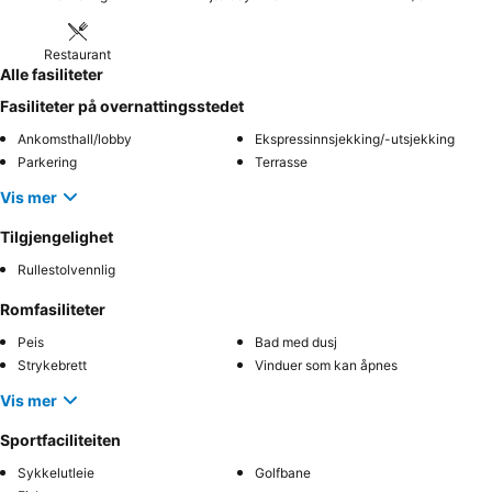
Restaurant
Alle fasiliteter
Fasiliteter på overnattingsstedet
Ankomsthall/lobby
Ekspressinnsjekking/-utsjekking
Parkering
Terrasse
Vis mer
Tilgjengelighet
Rullestolvennlig
Romfasiliteter
Peis
Bad med dusj
Strykebrett
Vinduer som kan åpnes
Vis mer
Sportfaciliteiten
Sykkelutleie
Golfbane