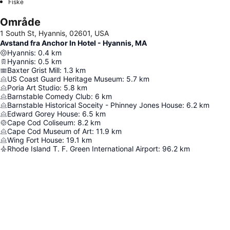
Fiske
Område
1 South St, Hyannis, 02601, USA
Avstand fra Anchor In Hotel - Hyannis, MA
Hyannis
:
0.4
km
Hyannis
:
0.5
km
Baxter Grist Mill
:
1.3
km
US Coast Guard Heritage Museum
:
5.7
km
Poria Art Studio
:
5.8
km
Barnstable Comedy Club
:
6
km
Barnstable Historical Soceity - Phinney Jones House
:
6.2
km
Edward Gorey House
:
6.5
km
Cape Cod Coliseum
:
8.2
km
Cape Cod Museum of Art
:
11.9
km
Wing Fort House
:
19.1
km
Rhode Island T. F. Green International Airport
:
96.2
km