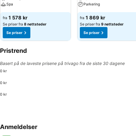
Spa
Parkering
Se priser
Se priser
1 578 kr
1 869 kr
fra
fra
Se priser fra
8 nettsteder
Se priser fra
9 nettsteder
Se priser
Se priser
Pristrend
Basert på de laveste prisene på trivago fra de siste 30 dagene
0 kr
0 kr
0 kr
Anmeldelser