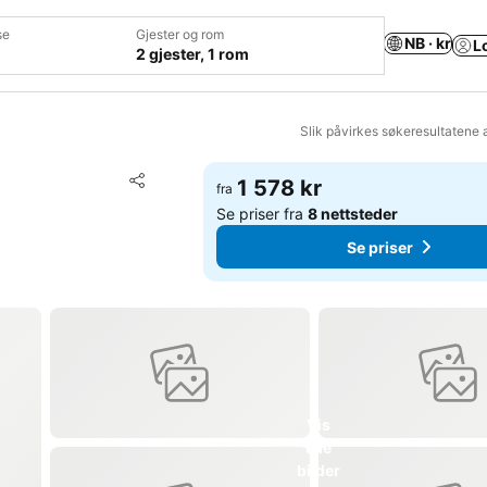
se
Gjester og rom
NB · kr
L
2 gjester, 1 rom
Slik påvirkes søkeresultatene 
Legg til i favoritter
1 578 kr
fra
Del
Se priser fra
8 nettsteder
Se priser