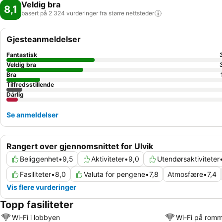
Veldig bra
8,1
basert på 2 324 vurderinger fra større
nettsteder
Gjesteanmeldelser
Fantastisk
Veldig bra
Bra
Tilfredsstillende
Dårlig
Se anmeldelser
Rangert over gjennomsnittet for Ulvik
Beliggenhet
•
9,5
Aktiviteter
•
9,0
Utendørsaktiviteter
Fasiliteter
•
8,0
Valuta for pengene
•
7,8
Atmosfære
•
7,4
Vis flere vurderinger
Topp fasiliteter
Wi-Fi i lobbyen
Wi-Fi på rom