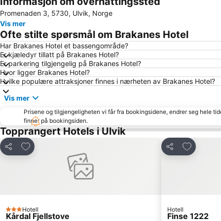
Informasjon om overnattingssted
Promenaden 3, 5730, Ulvik, Norge
Vis mer
Ofte stilte spørsmål om Brakanes Hotel
Har Brakanes Hotel et bassengområde?
Er kjæledyr tillatt på Brakanes Hotel?
Er parkering tilgjengelig på Brakanes Hotel?
Hvor ligger Brakanes Hotel?
Hvilke populære attraksjoner finnes i nærheten av Brakanes Hotel?
Vis mer
Prisene og tilgjengeligheten vi får fra bookingsidene, endrer seg hele ti
finner på bookingsiden.
Topprangert Hotels i Ulvik
Legg til i favoritter
Legg til i 
Del
Del
Hotell
Hotell
3 Stjerner
Kårdal Fjellstove
Finse 1222