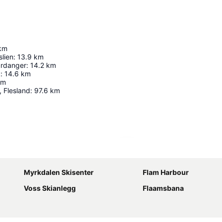
km
slien
:
13.9
km
ardanger
:
14.2
km
k
:
14.6
km
km
, Flesland
:
97.6
km
Utvid kartet
Myrkdalen Skisenter
Flam Harbour
Voss Skianlegg
Flaamsbana