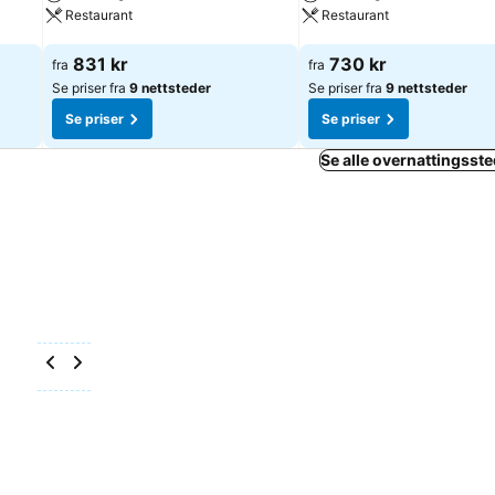
Restaurant
Restaurant
Se priser
Se priser
831 kr
730 kr
fra
fra
Se priser fra
9 nettsteder
Se priser fra
9 nettsteder
Se priser
Se priser
Se alle overnattingssted