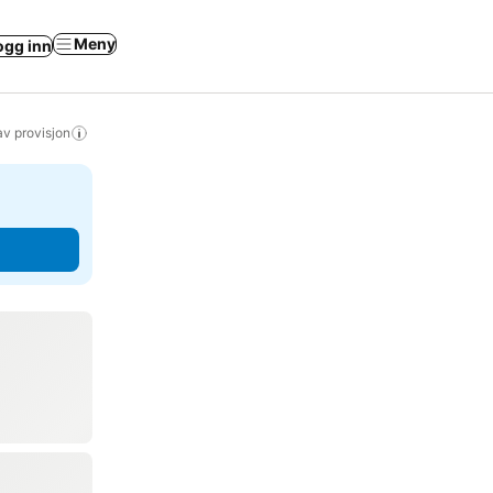
Meny
ogg inn
av provisjon