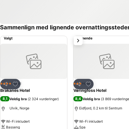
Sammenlign med lignende overnattingsstede
Valgt
Lignende
Neste
Legg til i favoritter
Legg til i favoritter
Hotell
Hotell
4 Stjerner
3 Stjerner
Del
Del
Brakanes Hotel
Vøringfoss Hotel
8,1
8,4
Veldig bra
(
2 324 vurderinger
)
Veldig bra
(
3 869 vurderinge
Ulvik, Norge
Eidfjord, 0.2 km til Sentrum
Wi-Fi inkludert
Wi-Fi inkludert
Basseng
Spa