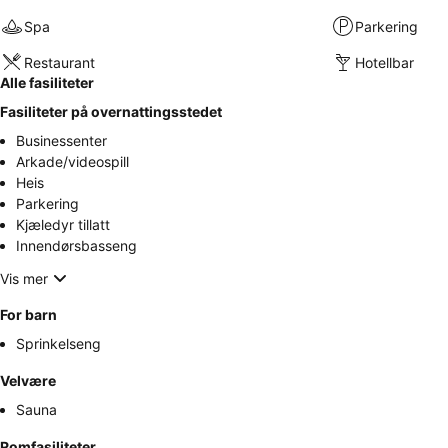
Spa
Parkering
Restaurant
Hotellbar
Alle fasiliteter
Fasiliteter på overnattingsstedet
Businessenter
Arkade/videospill
Heis
Parkering
Kjæledyr tillatt
Innendørsbasseng
Vis mer
For barn
Sprinkelseng
Velvære
Sauna
Romfasiliteter