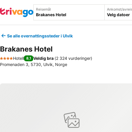
Reisemål
Ankomst/avrei
Velg datoer
Se alle overnattingssteder i Ulvik
Brakanes Hotel
Hotell
Veldig bra
(
2 324 vurderinger
)
8,1
4 Stjerner
Promenaden 3, 5730, Ulvik, Norge