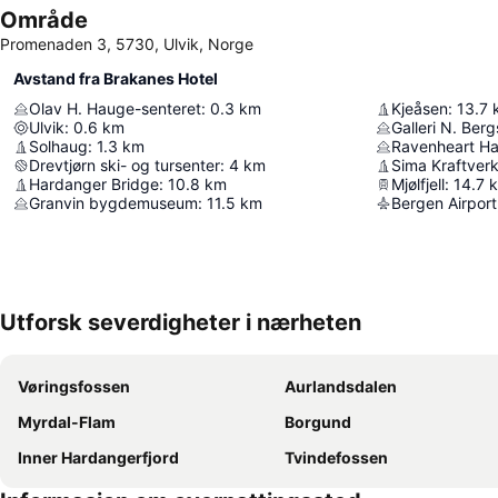
Område
Promenaden 3, 5730, Ulvik, Norge
Avstand fra Brakanes Hotel
Olav H. Hauge-senteret
:
0.3
km
Kjeåsen
:
13.7
Ulvik
:
0.6
km
Galleri N. Berg
Solhaug
:
1.3
km
Ravenheart H
Drevtjørn ski- og tursenter
:
4
km
Sima Kraftver
Hardanger Bridge
:
10.8
km
Mjølfjell
:
14.7
Granvin bygdemuseum
:
11.5
km
Bergen Airport
Utforsk severdigheter i nærheten
Vøringsfossen
Aurlandsdalen
Myrdal-Flam
Borgund
Inner Hardangerfjord
Tvindefossen