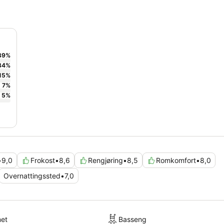
39
%
34
%
15
%
7
%
5
%
•
9,0
Frokost
•
8,6
Rengjøring
•
8,5
Romkomfort
•
8,0
Overnattingssted
•
7,0
met
Basseng