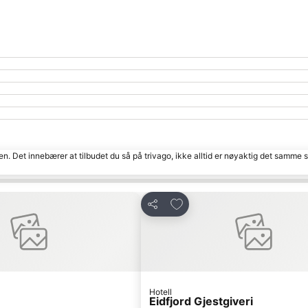
den. Det innebærer at tilbudet du så på trivago, ikke alltid er nøyaktig det samme
favoritter
Legg til i favoritter
Del
Hotell
Eidfjord Gjestgiveri