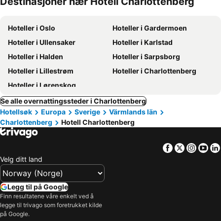
Destinasjoner nær Hotell Charlottenberg
Hoteller i Oslo
Hoteller i Gardermoen
Hoteller i Ullensaker
Hoteller i Karlstad
Hoteller i Halden
Hoteller i Sarpsborg
Hoteller i Lillestrøm
Hoteller i Charlottenberg
Hoteller i Lørenskog
Se alle overnattingssteder i Charlottenberg
Hotellsøk
Europa
Sverige
Värmlands län
Charlottenberg
Hotell Charlottenberg
Facebook
Twitter
Insta
Yo
Velg ditt land
Legg til på Google
Finn resultatene våre enkelt ved å
legge til trivago som foretrukket kilde
på Google.