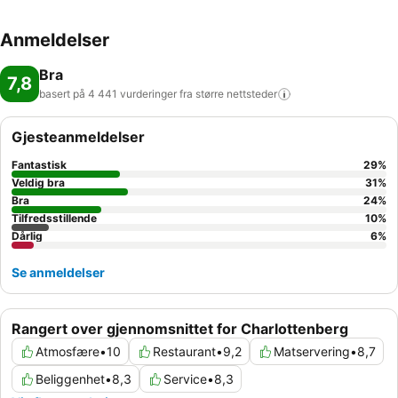
Anmeldelser
Bra
7,8
basert på 4 441 vurderinger fra større
nettsteder
Gjesteanmeldelser
Fantastisk
29
%
Veldig bra
31
%
Bra
24
%
Tilfredsstillende
10
%
Dårlig
6
%
Se anmeldelser
Rangert over gjennomsnittet for Charlottenberg
Atmosfære
•
10
Restaurant
•
9,2
Matservering
•
8,7
Beliggenhet
•
8,3
Service
•
8,3