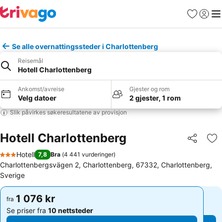
Favoritter
Logg i
Me
Se alle overnattingssteder i Charlottenberg
Reisemål
Hotell Charlottenberg
Ankomst/avreise
Gjester og rom
Velg datoer
2 gjester, 1 rom
Slik påvirkes søkeresultatene av provisjon
Hotell Charlottenberg
Del
Leg
Hotell
7,8
Bra
(
4 441 vurderinger
)
3 Stjerner
Charlottenbergsvägen 2, Charlottenberg, 67332, Charlottenberg,
Sverige
1 076 kr
1 076 kr
fra
fra
Se priser fra
10 nettsteder
Se priser fra
10 nettsteder