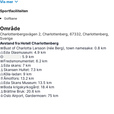
Vis mer
Sportfaciliteiten
Golfbane
Område
Charlottenbergsvägen 2, Charlottenberg, 67332, Charlottenberg,
Sverige
Avstand fra Hotell Charlottenberg
Bust of Charlotta Larsson (née Berg), town namesake
:
0.8
km
Eda Glasmuseum
:
4.9
km
:
5.9
km
Fredsmonumentet
:
6.2
km
Eda skans
:
7
km
Skansen Hultet
:
7.3
km
Köla-ladan
:
9
km
Åmotfors
:
13.2
km
Eda Skans Museum
:
13.5
km
Boda krigskyrkogård
:
18.4
km
Brättne Bruk
:
20.6
km
Oslo Airport, Gardermoen
:
75
km