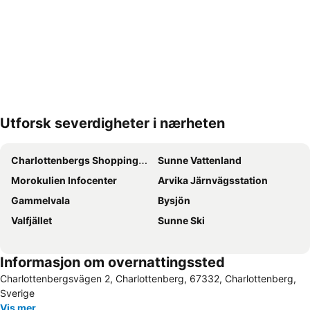
Utforsk severdigheter i nærheten
Utvid kartet
Charlottenbergs Shoppingcenter
Sunne Vattenland
Morokulien Infocenter
Arvika Järnvägsstation
Gammelvala
Bysjön
Valfjället
Sunne Ski
Informasjon om overnattingssted
Charlottenbergsvägen 2, Charlottenberg, 67332, Charlottenberg,
Sverige
Vis mer